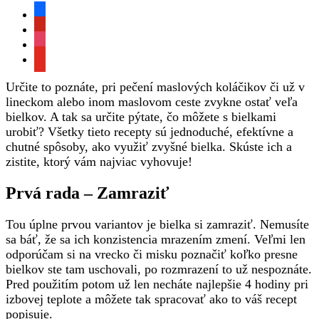
facebook
pinterest
instagram
youtube
Určite to poznáte, pri pečení maslových koláčikov či už v
lineckom alebo inom maslovom ceste zvykne ostať veľa
bielkov. A tak sa určite pýtate, čo môžete s bielkami
urobiť? Všetky tieto recepty sú jednoduché, efektívne a
chutné spôsoby, ako využiť zvyšné bielka. Skúste ich a
zistite, ktorý vám najviac vyhovuje!
Prvá rada – Zamraziť
Tou úplne prvou variantov je bielka si zamraziť. Nemusíte
sa báť, že sa ich konzistencia mrazením zmení. Veľmi len
odporúčam si na vrecko či misku poznačiť koľko presne
bielkov ste tam uschovali, po rozmrazení to už nespoznáte.
Pred použitím potom už len necháte najlepšie 4 hodiny pri
izbovej teplote a môžete tak spracovať ako to váš recept
popisuje.