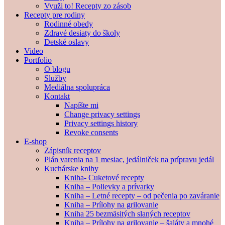
Využi to! Recepty zo zásob
Recepty pre rodiny
Rodinné obedy
Zdravé desiaty do školy
Detské oslavy
Video
Portfolio
O blogu
Služby
Mediálna spolupráca
Kontakt
Napíšte mi
Change privacy settings
Privacy settings history
Revoke consents
E-shop
Zápisník receptov
Plán varenia na 1 mesiac, jedálniček na prípravu jedál
Kuchárske knihy
Kniha- Cuketové recepty
Kniha – Polievky a prívarky
Kniha – Letné recepty – od pečenia po zaváranie
Kniha – Prílohy na grilovanie
Kniha 25 bezmäsitých slaných receptov
Kniha – Prílohy na grilovanie – šaláty a mnohé