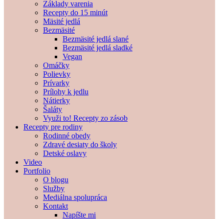
Základy varenia
Recepty do 15 minút
Mäsité jedlá
Bezmäsité
Bezmäsité jedlá slané
Bezmäsité jedlá sladké
Vegan
Omáčky
Polievky
Prívarky
Prílohy k jedlu
Nátierky
Šaláty
Využi to! Recepty zo zásob
Recepty pre rodiny
Rodinné obedy
Zdravé desiaty do školy
Detské oslavy
Video
Portfolio
O blogu
Služby
Mediálna spolupráca
Kontakt
Napíšte mi