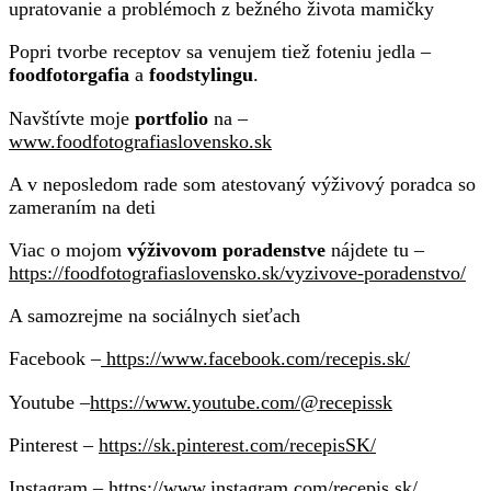
upratovanie a problémoch z bežného života mamičky
Popri tvorbe receptov sa venujem tiež foteniu jedla –
foodfotorgafia
a
foodstylingu
.
Navštívte moje
portfolio
na –
www.foodfotografiaslovensko.sk
A v neposledom rade som atestovaný výživový poradca so
zameraním na deti
Viac o mojom
výživovom poradenstve
nájdete tu –
https://foodfotografiaslovensko.sk/vyzivove-poradenstvo/
A samozrejme na sociálnych sieťach
Facebook –
https://www.facebook.com/recepis.sk/
Youtube –
https://www.youtube.com/@recepissk
Pinterest –
https://sk.pinterest.com/recepisSK/
Instagram –
https://www.instagram.com/recepis.sk/