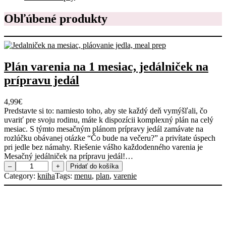
Obľúbené produkty
Plán varenia na 1 mesiac, jedálniček na
prípravu jedál
4,99
€
Predstavte si to: namiesto toho, aby ste každý deň vymýšľali, čo
uvariť pre svoju rodinu, máte k dispozícii komplexný plán na celý
mesiac. S týmto mesačným plánom prípravy jedál zamávate na
rozlúčku obávanej otázke “Čo bude na večeru?” a privítate úspech
pri jedle bez námahy. Riešenie vášho každodenného varenia je
Mesačný jedálniček na prípravu jedál!…
m
–
+
Pridať do košíka
n
Category:
kniha
Tags:
menu
, 
plan
, 
varenie
o
ž
s
t
v