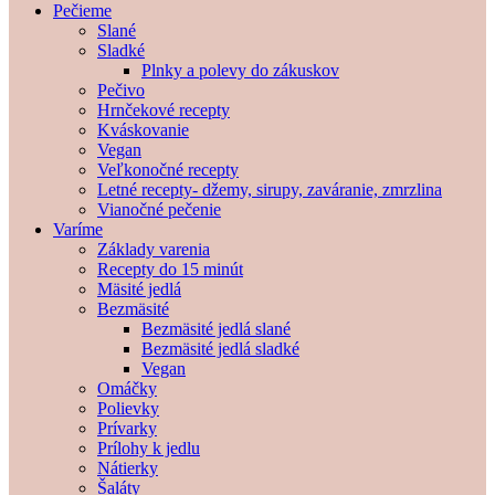
Pečieme
Slané
Sladké
Plnky a polevy do zákuskov
Pečivo
Hrnčekové recepty
Kváskovanie
Vegan
Veľkonočné recepty
Letné recepty- džemy, sirupy, zaváranie, zmrzlina
Vianočné pečenie
Varíme
Základy varenia
Recepty do 15 minút
Mäsité jedlá
Bezmäsité
Bezmäsité jedlá slané
Bezmäsité jedlá sladké
Vegan
Omáčky
Polievky
Prívarky
Prílohy k jedlu
Nátierky
Šaláty