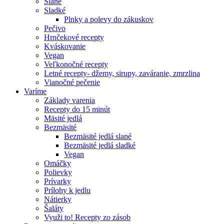
Slané
Sladké
Plnky a polevy do zákuskov
Pečivo
Hrnčekové recepty
Kváskovanie
Vegan
Veľkonočné recepty
Letné recepty- džemy, sirupy, zaváranie, zmrzlina
Vianočné pečenie
Varíme
Základy varenia
Recepty do 15 minút
Mäsité jedlá
Bezmäsité
Bezmäsité jedlá slané
Bezmäsité jedlá sladké
Vegan
Omáčky
Polievky
Prívarky
Prílohy k jedlu
Nátierky
Šaláty
Využi to! Recepty zo zásob