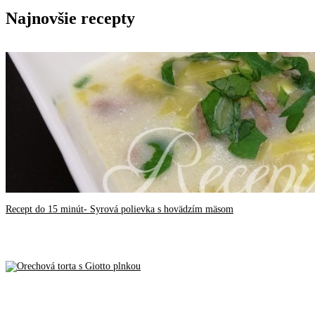
Najnovšie recepty
Recept do 15 minút- Syrová polievka s hovädzím mäsom