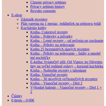
Change privacy settings
Privacy settings history
Revoke consents
E-shop
Zápisník receptov
Plán varenia na 1 mesiac, jedálniček na prípravu jedál
Kuchárske knihy
Kniha- Cuketové recepty
Kniha – Polievky a prívarky
Kniha – Letné recepty – od pečenia po zaváranie
Kniha – Prílohy na grilovanie
Kniha 25 bezmäsitých slaných receptov
Kniha – Prílohy na grilovanie – šaláty a mnohé
iné pochúťky
E-kniha: Sviatočný stôl- Od Vianoc po Silvestra,
tipy na veľké rodinné oslavy – luxusná kuchárka
Kniha – Najlepšie recepty s jahodami
Kniha- Vianočné recepty
Kniha – 30 skvelých veľkonočných receptov
Kniha – Vianočné recepty – Diel 2
Výhodné balenie – Vianočné recepty – Diel 1 +
2
Články
0 items –
0,00
€