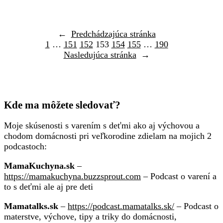
←
Predchádzajúca stránka
1
…
151
152
153
154
155
…
190
Nasledujúca stránka
→
Kde ma môžete sledovať?
Moje skúsenosti s varením s deťmi ako aj výchovou a
chodom domácnosti pri veľkorodine zdielam na mojich 2
podcastoch:
MamaKuchyna.sk
–
https://mamakuchyna.buzzsprout.com
– Podcast o varení a
to s deťmi ale aj pre deti
Mamatalks.sk
–
https://podcast.mamatalks.sk/
– Podcast o
materstve, výchove, tipy a triky do domácnosti,