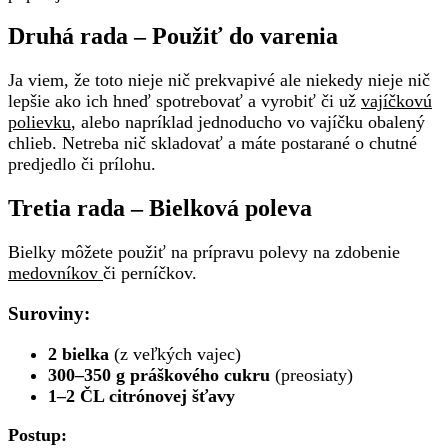
Druhá rada – Použiť do varenia
Ja viem, že toto nieje nič prekvapivé ale niekedy nieje nič
lepšie ako ich hneď spotrebovať a vyrobiť či už
vajíčkovú
polievku
, alebo napríklad jednoducho vo vajíčku obalený
chlieb. Netreba nič skladovať a máte postarané o chutné
predjedlo či prílohu.
Tretia rada – Bielková poleva
Bielky môžete použiť na prípravu polevy na zdobenie
medovníkov
či perníčkov.
Suroviny:
2 bielka
(z veľkých vajec)
300–350 g práškového cukru
(preosiaty)
1–2 ČL citrónovej šťavy
Postup: