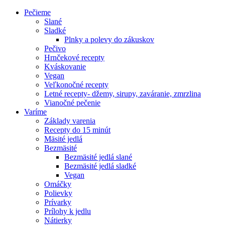
Pečieme
Slané
Sladké
Plnky a polevy do zákuskov
Pečivo
Hrnčekové recepty
Kváskovanie
Vegan
Veľkonočné recepty
Letné recepty- džemy, sirupy, zaváranie, zmrzlina
Vianočné pečenie
Varíme
Základy varenia
Recepty do 15 minút
Mäsité jedlá
Bezmäsité
Bezmäsité jedlá slané
Bezmäsité jedlá sladké
Vegan
Omáčky
Polievky
Prívarky
Prílohy k jedlu
Nátierky