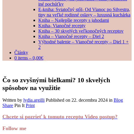
iné pochúťky
E-kniha: Sviatočný stôl- Od Vianoc po Silvestra,
tipy na veľké rodinné oslavy – luxusná kuchárka
Kniha – Najlepšie recepty s jahodami
Kniha- Vianočné recepty
Kniha – 30 skvelých veľkonočných receptov
Kniha – Vianočné recepty – Diel 2
Výhodné balenie – Vianočné recepty – Diel 1 +
2
Články
0 items –
0,00
€
Čo so zvyšnými bielkami? 10 skvelých
spôsobov na využitie
Written by
lydia.argilli
Published on
22. decembra 2024
in
Blog
Share
Pin It
Print
Chcete si pozrieť k tomuto receptu Video postup?
Follow me