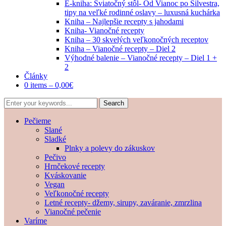
E-kniha: Sviatočný stôl- Od Vianoc po Silvestra,
tipy na veľké rodinné oslavy – luxusná kuchárka
Kniha – Najlepšie recepty s jahodami
Kniha- Vianočné recepty
Kniha – 30 skvelých veľkonočných receptov
Kniha – Vianočné recepty – Diel 2
Výhodné balenie – Vianočné recepty – Diel 1 +
2
Články
0 items –
0,00
€
Pečieme
Slané
Sladké
Plnky a polevy do zákuskov
Pečivo
Hrnčekové recepty
Kváskovanie
Vegan
Veľkonočné recepty
Letné recepty- džemy, sirupy, zaváranie, zmrzlina
Vianočné pečenie
Varíme