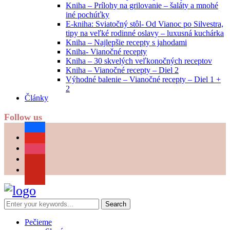
Kniha – Prílohy na grilovanie – šaláty a mnohé
iné pochúťky
E-kniha: Sviatočný stôl- Od Vianoc po Silvestra,
tipy na veľké rodinné oslavy – luxusná kuchárka
Kniha – Najlepšie recepty s jahodami
Kniha- Vianočné recepty
Kniha – 30 skvelých veľkonočných receptov
Kniha – Vianočné recepty – Diel 2
Výhodné balenie – Vianočné recepty – Diel 1 +
2
Články
Follow us
facebook
youtube
instagram
pinterest
Pečieme