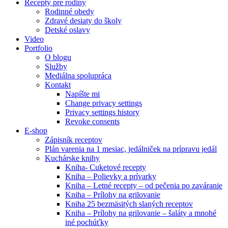
Recepty pre rodiny
Rodinné obedy
Zdravé desiaty do školy
Detské oslavy
Video
Portfolio
O blogu
Služby
Mediálna spolupráca
Kontakt
Napíšte mi
Change privacy settings
Privacy settings history
Revoke consents
E-shop
Zápisník receptov
Plán varenia na 1 mesiac, jedálniček na prípravu jedál
Kuchárske knihy
Kniha- Cuketové recepty
Kniha – Polievky a prívarky
Kniha – Letné recepty – od pečenia po zaváranie
Kniha – Prílohy na grilovanie
Kniha 25 bezmäsitých slaných receptov
Kniha – Prílohy na grilovanie – šaláty a mnohé
iné pochúťky