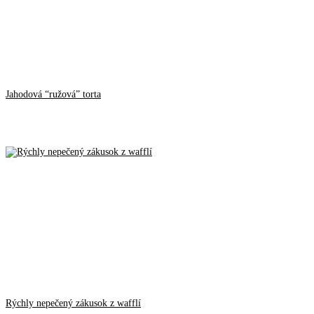
Jahodová “ružová” torta
Rýchly nepečený zákusok z wafflí