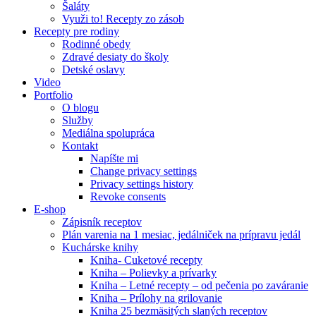
Šaláty
Využi to! Recepty zo zásob
Recepty pre rodiny
Rodinné obedy
Zdravé desiaty do školy
Detské oslavy
Video
Portfolio
O blogu
Služby
Mediálna spolupráca
Kontakt
Napíšte mi
Change privacy settings
Privacy settings history
Revoke consents
E-shop
Zápisník receptov
Plán varenia na 1 mesiac, jedálniček na prípravu jedál
Kuchárske knihy
Kniha- Cuketové recepty
Kniha – Polievky a prívarky
Kniha – Letné recepty – od pečenia po zaváranie
Kniha – Prílohy na grilovanie
Kniha 25 bezmäsitých slaných receptov