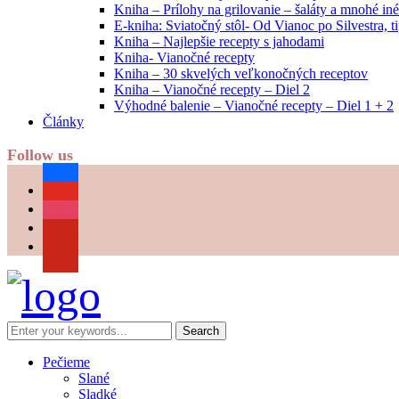
Kniha – Prílohy na grilovanie – šaláty a mnohé i
E-kniha: Sviatočný stôl- Od Vianoc po Silvestra, 
Kniha – Najlepšie recepty s jahodami
Kniha- Vianočné recepty
Kniha – 30 skvelých veľkonočných receptov
Kniha – Vianočné recepty – Diel 2
Výhodné balenie – Vianočné recepty – Diel 1 + 2
Články
Follow us
facebook
youtube
instagram
pinterest
Pečieme
Slané
Sladké