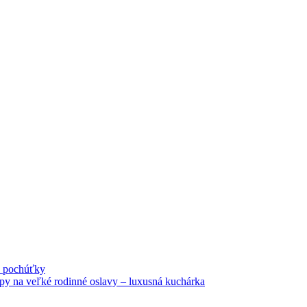
né pochúťky
tipy na veľké rodinné oslavy – luxusná kuchárka