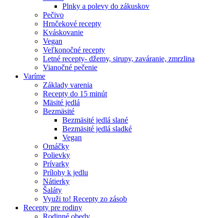
Plnky a polevy do zákuskov
Pečivo
Hrnčekové recepty
Kváskovanie
Vegan
Veľkonočné recepty
Letné recepty- džemy, sirupy, zaváranie, zmrzlina
Vianočné pečenie
Varíme
Základy varenia
Recepty do 15 minút
Mäsité jedlá
Bezmäsité
Bezmäsité jedlá slané
Bezmäsité jedlá sladké
Vegan
Omáčky
Polievky
Prívarky
Prílohy k jedlu
Nátierky
Šaláty
Využi to! Recepty zo zásob
Recepty pre rodiny
Rodinné obedy