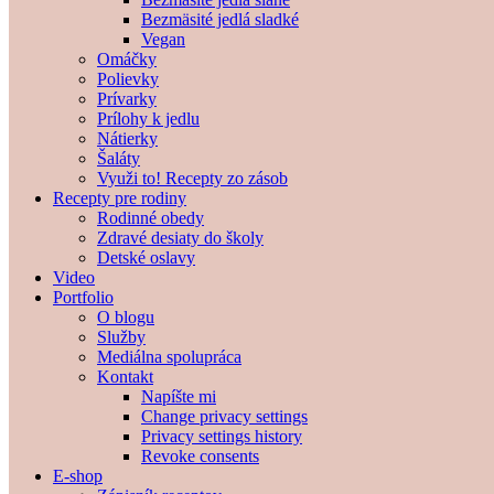
Bezmäsité jedlá sladké
Vegan
Omáčky
Polievky
Prívarky
Prílohy k jedlu
Nátierky
Šaláty
Využi to! Recepty zo zásob
Recepty pre rodiny
Rodinné obedy
Zdravé desiaty do školy
Detské oslavy
Video
Portfolio
O blogu
Služby
Mediálna spolupráca
Kontakt
Napíšte mi
Change privacy settings
Privacy settings history
Revoke consents
E-shop