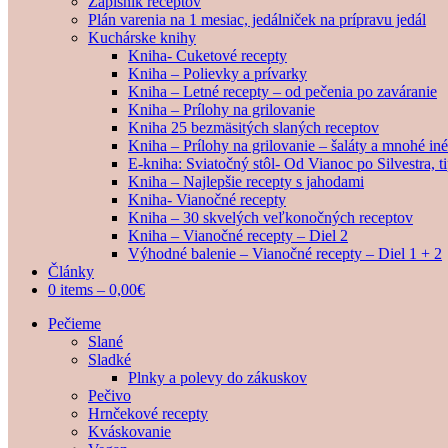
Zápisník receptov
Plán varenia na 1 mesiac, jedálniček na prípravu jedál
Kuchárske knihy
Kniha- Cuketové recepty
Kniha – Polievky a prívarky
Kniha – Letné recepty – od pečenia po zaváranie
Kniha – Prílohy na grilovanie
Kniha 25 bezmäsitých slaných receptov
Kniha – Prílohy na grilovanie – šaláty a mnohé i
E-kniha: Sviatočný stôl- Od Vianoc po Silvestra, 
Kniha – Najlepšie recepty s jahodami
Kniha- Vianočné recepty
Kniha – 30 skvelých veľkonočných receptov
Kniha – Vianočné recepty – Diel 2
Výhodné balenie – Vianočné recepty – Diel 1 + 2
Články
0 items –
0,00
€
Pečieme
Slané
Sladké
Plnky a polevy do zákuskov
Pečivo
Hrnčekové recepty
Kváskovanie