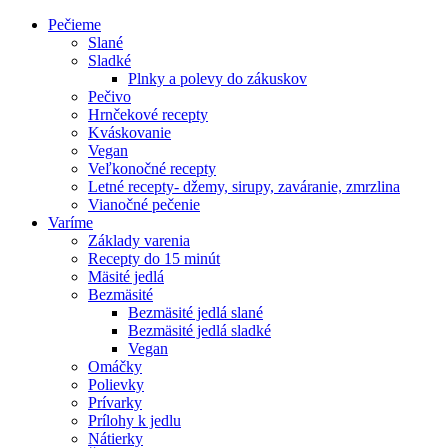
Pečieme
Slané
Sladké
Plnky a polevy do zákuskov
Pečivo
Hrnčekové recepty
Kváskovanie
Vegan
Veľkonočné recepty
Letné recepty- džemy, sirupy, zaváranie, zmrzlina
Vianočné pečenie
Varíme
Základy varenia
Recepty do 15 minút
Mäsité jedlá
Bezmäsité
Bezmäsité jedlá slané
Bezmäsité jedlá sladké
Vegan
Omáčky
Polievky
Prívarky
Prílohy k jedlu
Nátierky