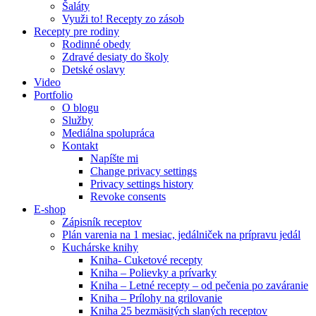
Šaláty
Využi to! Recepty zo zásob
Recepty pre rodiny
Rodinné obedy
Zdravé desiaty do školy
Detské oslavy
Video
Portfolio
O blogu
Služby
Mediálna spolupráca
Kontakt
Napíšte mi
Change privacy settings
Privacy settings history
Revoke consents
E-shop
Zápisník receptov
Plán varenia na 1 mesiac, jedálniček na prípravu jedál
Kuchárske knihy
Kniha- Cuketové recepty
Kniha – Polievky a prívarky
Kniha – Letné recepty – od pečenia po zaváranie
Kniha – Prílohy na grilovanie
Kniha 25 bezmäsitých slaných receptov