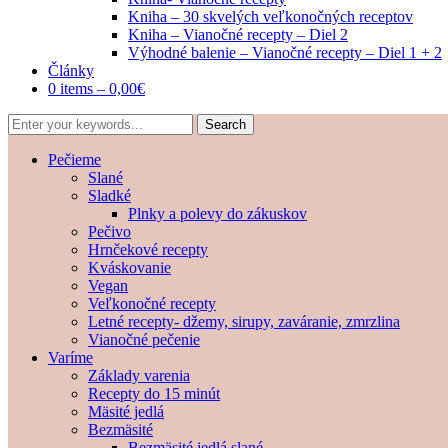
Kniha – 30 skvelých veľkonočných receptov
Kniha – Vianočné recepty – Diel 2
Výhodné balenie – Vianočné recepty – Diel 1 + 2
Články
0 items –
0,00
€
Pečieme
Slané
Sladké
Plnky a polevy do zákuskov
Pečivo
Hrnčekové recepty
Kváskovanie
Vegan
Veľkonočné recepty
Letné recepty- džemy, sirupy, zaváranie, zmrzlina
Vianočné pečenie
Varíme
Základy varenia
Recepty do 15 minút
Mäsité jedlá
Bezmäsité
Bezmäsité jedlá slané