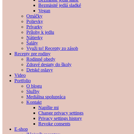
Bezmäsité jedlá sladké
Vegan
Omáčky
Polievky
Prívarky
Prílohy k jedlu
Nátierky
Šaláty
Využi to! Recepty zo zásob
Recepty pre rodiny
Rodinné obedy
Zdravé desiaty do školy
Detské oslavy
Video
Portfolio
O blogu
Služby
Mediálna spolupráca
Kontakt
Napíšte mi
Change privacy settings
Privacy settings history
Revoke consents
E-shop