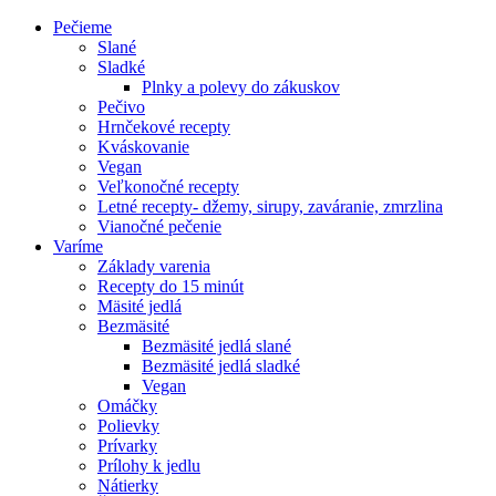
Pečieme
Slané
Sladké
Plnky a polevy do zákuskov
Pečivo
Hrnčekové recepty
Kváskovanie
Vegan
Veľkonočné recepty
Letné recepty- džemy, sirupy, zaváranie, zmrzlina
Vianočné pečenie
Varíme
Základy varenia
Recepty do 15 minút
Mäsité jedlá
Bezmäsité
Bezmäsité jedlá slané
Bezmäsité jedlá sladké
Vegan
Omáčky
Polievky
Prívarky
Prílohy k jedlu
Nátierky