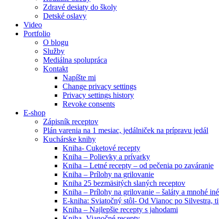
Zdravé desiaty do školy
Detské oslavy
Video
Portfolio
O blogu
Služby
Mediálna spolupráca
Kontakt
Napíšte mi
Change privacy settings
Privacy settings history
Revoke consents
E-shop
Zápisník receptov
Plán varenia na 1 mesiac, jedálniček na prípravu jedál
Kuchárske knihy
Kniha- Cuketové recepty
Kniha – Polievky a prívarky
Kniha – Letné recepty – od pečenia po zaváranie
Kniha – Prílohy na grilovanie
Kniha 25 bezmäsitých slaných receptov
Kniha – Prílohy na grilovanie – šaláty a mnohé i
E-kniha: Sviatočný stôl- Od Vianoc po Silvestra, 
Kniha – Najlepšie recepty s jahodami
Kniha- Vianočné recepty