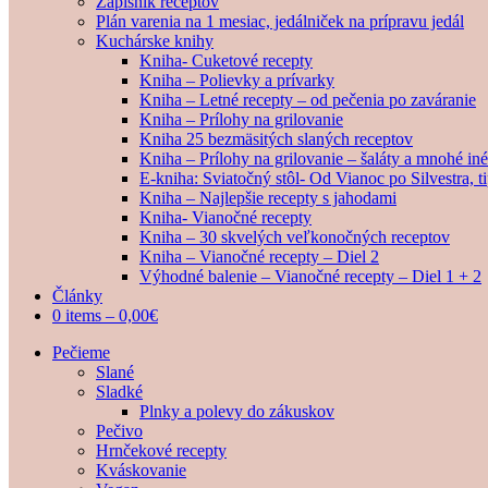
Zápisník receptov
Plán varenia na 1 mesiac, jedálniček na prípravu jedál
Kuchárske knihy
Kniha- Cuketové recepty
Kniha – Polievky a prívarky
Kniha – Letné recepty – od pečenia po zaváranie
Kniha – Prílohy na grilovanie
Kniha 25 bezmäsitých slaných receptov
Kniha – Prílohy na grilovanie – šaláty a mnohé i
E-kniha: Sviatočný stôl- Od Vianoc po Silvestra, 
Kniha – Najlepšie recepty s jahodami
Kniha- Vianočné recepty
Kniha – 30 skvelých veľkonočných receptov
Kniha – Vianočné recepty – Diel 2
Výhodné balenie – Vianočné recepty – Diel 1 + 2
Články
0 items –
0,00
€
Pečieme
Slané
Sladké
Plnky a polevy do zákuskov
Pečivo
Hrnčekové recepty
Kváskovanie