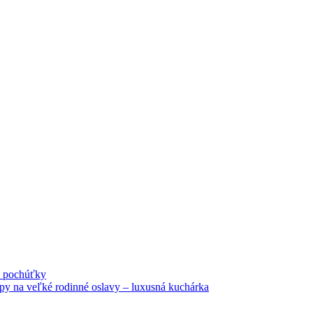
né pochúťky
tipy na veľké rodinné oslavy – luxusná kuchárka