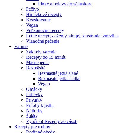
Plnky a polevy do zákuskov
Pečivo
Hrnčekové recepty
Kváskovanie
Vegan
Veľkonočné recepty
Letné recepty- džemy, sirupy, zaváranie, zmrzlina
Vianočné pečenie
Varíme
Základy varenia
Recepty do 15 minút
Mäsité jedlá
Bezmäsité
Bezmäsité jedlá slané
Bezmäsité jedlá sladké
Vegan
Omáčky
Polievky
Prívarky
Prílohy k jedlu
Nátierky
Šaláty
Využi to! Recepty zo zásob
Recepty pre rodiny
Rodinné obedy