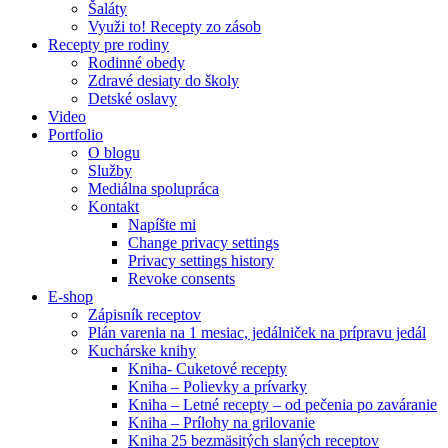
Šaláty
Využi to! Recepty zo zásob
Recepty pre rodiny
Rodinné obedy
Zdravé desiaty do školy
Detské oslavy
Video
Portfolio
O blogu
Služby
Mediálna spolupráca
Kontakt
Napíšte mi
Change privacy settings
Privacy settings history
Revoke consents
E-shop
Zápisník receptov
Plán varenia na 1 mesiac, jedálniček na prípravu jedál
Kuchárske knihy
Kniha- Cuketové recepty
Kniha – Polievky a prívarky
Kniha – Letné recepty – od pečenia po zaváranie
Kniha – Prílohy na grilovanie
Kniha 25 bezmäsitých slaných receptov