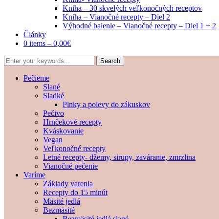
Kniha – 30 skvelých veľkonočných receptov
Kniha – Vianočné recepty – Diel 2
Výhodné balenie – Vianočné recepty – Diel 1 + 2
Články
0 items –
0,00
€
Pečieme
Slané
Sladké
Plnky a polevy do zákuskov
Pečivo
Hrnčekové recepty
Kváskovanie
Vegan
Veľkonočné recepty
Letné recepty- džemy, sirupy, zaváranie, zmrzlina
Vianočné pečenie
Varíme
Základy varenia
Recepty do 15 minút
Mäsité jedlá
Bezmäsité
Bezmäsité jedlá slané