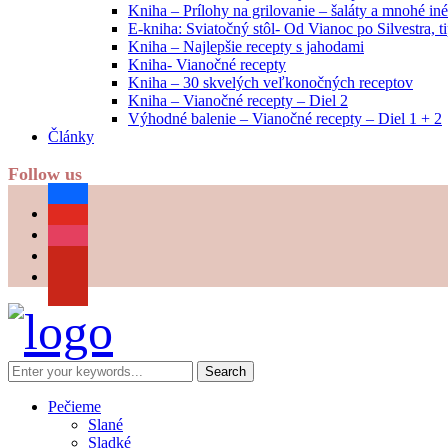
Kniha – Prílohy na grilovanie – šaláty a mnohé i
E-kniha: Sviatočný stôl- Od Vianoc po Silvestra, 
Kniha – Najlepšie recepty s jahodami
Kniha- Vianočné recepty
Kniha – 30 skvelých veľkonočných receptov
Kniha – Vianočné recepty – Diel 2
Výhodné balenie – Vianočné recepty – Diel 1 + 2
Články
Follow us
facebook
youtube
instagram
pinterest
Pečieme
Slané
Sladké