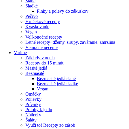
Slané
Sladké
Plnky a polevy do zákuskov
Pečivo
Hrnčekové recepty
Kváskovanie
Vegan
Veľkonočné recepty
Letné recepty- džemy, sirupy, zaváranie, zmrzlina
Vianočné pečenie
Varíme
Základy varenia
Recepty do 15 minút
Mäsité jedlá
Bezmäsité
Bezmäsité jedlá slané
Bezmäsité jedlá sladké
Vegan
Omáčky
Polievky
Prívarky
Prílohy k jedlu
Nátierky
Šaláty
Využi to! Recepty zo zásob