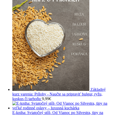
Základný
kurz varenia: Prílohy - Naučte sa pripraviť bulgur, ryžu,
kuskus či tarhoňu
9,99
€
E-kniha: Sviatočný stôl- Od Vianoc po Silvestra, tipy na