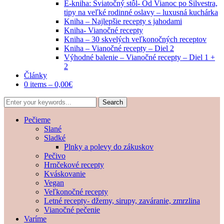
E-kniha: Sviatočný stôl- Od Vianoc po Silvestra,
tipy na veľké rodinné oslavy – luxusná kuchárka
Kniha – Najlepšie recepty s jahodami
Kniha- Vianočné recepty
Kniha – 30 skvelých veľkonočných receptov
Kniha – Vianočné recepty – Diel 2
Výhodné balenie – Vianočné recepty – Diel 1 +
2
Články
0 items –
0,00
€
Pečieme
Slané
Sladké
Plnky a polevy do zákuskov
Pečivo
Hrnčekové recepty
Kváskovanie
Vegan
Veľkonočné recepty
Letné recepty- džemy, sirupy, zaváranie, zmrzlina
Vianočné pečenie
Varíme