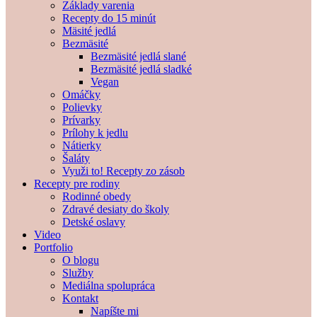
Základy varenia
Recepty do 15 minút
Mäsité jedlá
Bezmäsité
Bezmäsité jedlá slané
Bezmäsité jedlá sladké
Vegan
Omáčky
Polievky
Prívarky
Prílohy k jedlu
Nátierky
Šaláty
Využi to! Recepty zo zásob
Recepty pre rodiny
Rodinné obedy
Zdravé desiaty do školy
Detské oslavy
Video
Portfolio
O blogu
Služby
Mediálna spolupráca
Kontakt
Napíšte mi