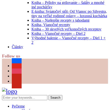
Kniha – Prílohy na grilovanie – šaláty a mnohé
iné pochúťky
E-kniha: Sviatočný stôl- Od Vianoc po Silvestra,
tipy na veľké rodinné oslavy – luxusná kuchárka
Kniha – Najlepšie recepty s jahodami
Kniha- Vianočné recepty
Kniha – 30 skvelých veľkonočných receptov
Kniha – Vianočné recepty – Diel 2
Výhodné balenie – Vianočné recepty – Diel 1 +
2
Články
Follow us
facebook
youtube
instagram
pinterest
Pečieme