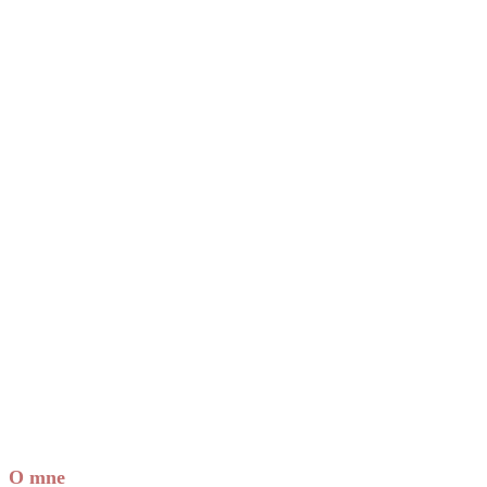
Next Episode
Show Podcast Information
O mne