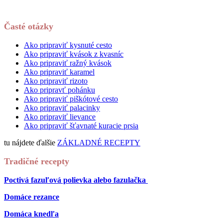
Časté otázky
Ako pripraviť kysnuté cesto
Ako pripraviť kvások z kvasníc
Ako pripraviť ražný kvások
Ako pripraviť karamel
Ako pripraviť rizoto
Ako pripravť pohánku
Ako pripraviť piškótové cesto
Ako pripraviť palacinky
Ako pripraviť lievance
Ako pripraviť šťavnaté kuracie prsia
tu nájdete ďalšie
ZÁKLADNÉ RECEPTY
Tradičné recepty
Poctivá fazuľová polievka alebo fazulačka
Domáce rezance
Domáca knedľa