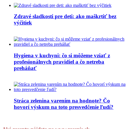
Zdravé sladkosti pre deti: ako maškrtiť bez
výčitiek
Hygiena v kuchyni: čo si môžeme vziať z
profesionálnych pravidiel a čo netreba
preháňať
Stráca zelenina varením na hodnote? Čo
hovorí výskum na toto presvedčenie ľudí?
Aké recepty nájdete na www.recepis.sk