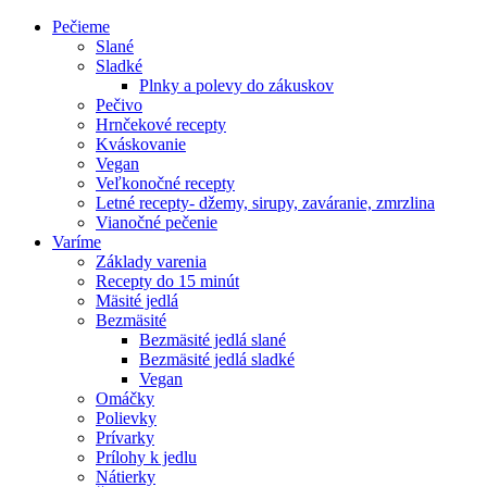
Pečieme
Slané
Sladké
Plnky a polevy do zákuskov
Pečivo
Hrnčekové recepty
Kváskovanie
Vegan
Veľkonočné recepty
Letné recepty- džemy, sirupy, zaváranie, zmrzlina
Vianočné pečenie
Varíme
Základy varenia
Recepty do 15 minút
Mäsité jedlá
Bezmäsité
Bezmäsité jedlá slané
Bezmäsité jedlá sladké
Vegan
Omáčky
Polievky
Prívarky
Prílohy k jedlu
Nátierky