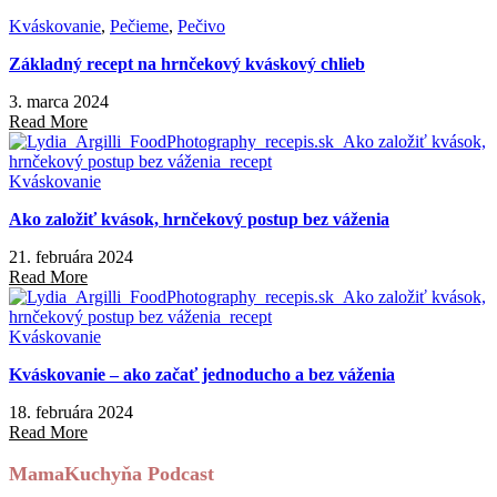
Kváskovanie
,
Pečieme
,
Pečivo
Základný recept na hrnčekový kváskový chlieb
3. marca 2024
Read More
Kváskovanie
Ako založiť kvások, hrnčekový postup bez váženia
21. februára 2024
Read More
Kváskovanie
Kváskovanie – ako začať jednoducho a bez váženia
18. februára 2024
Read More
MamaKuchyňa Podcast