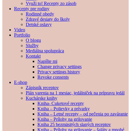
Využi to! Recepty zo zásob
Recepty pre rodiny
Rodinné obedy
Zdravé desiaty do školy
Detské oslavy
Video
Portfolio
O blogu
Služby
Mediálna spolupráca
Kontakt
Napíšte mi
Change privacy settings
Privacy settings history
Revoke consents
E-shop
Zápisník receptov
Plán varenia na 1 mesiac, jedálniček na prípravu jedál
Kuchárske knihy
Kniha- Cuketové recepty
Kniha – Polievky a prívarky
Kniha – Letné recepty – od pečenia po zaváranie
Kniha – Prílohy na grilovanie
Kniha 25 bezmäsitých slaných receptov
Kniha – Prílohy na grilovanie – šaláty a mnohé