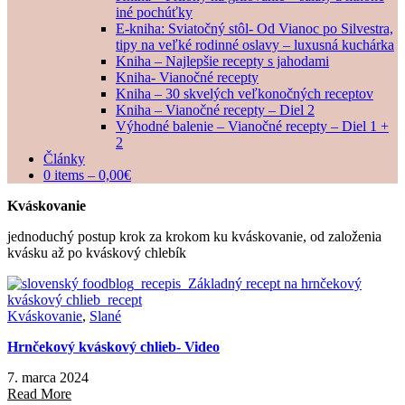
iné pochúťky
E-kniha: Sviatočný stôl- Od Vianoc po Silvestra,
tipy na veľké rodinné oslavy – luxusná kuchárka
Kniha – Najlepšie recepty s jahodami
Kniha- Vianočné recepty
Kniha – 30 skvelých veľkonočných receptov
Kniha – Vianočné recepty – Diel 2
Výhodné balenie – Vianočné recepty – Diel 1 +
2
Články
0 items –
0,00
€
Kváskovanie
jednoduchý postup krok za krokom ku kváskovanie, od založenia
kvásku až po kváskový chlebík
Kváskovanie
,
Slané
Hrnčekový kváskový chlieb- Video
7. marca 2024
Read More