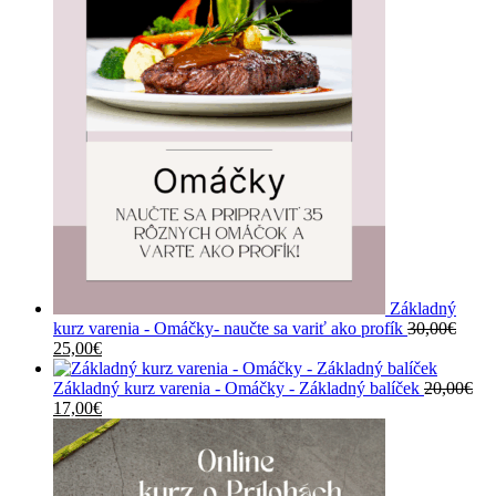
Základný
kurz varenia - Omáčky- naučte sa variť ako profík
30,00
€
Pôvodná
Aktuálna
25,00
€
cena
cena
bola:
je:
Základný kurz varenia - Omáčky - Základný balíček
20,00
€
30,00€.
Pôvodná
25,00€.
Aktuálna
17,00
€
cena
cena
bola:
je:
20,00€.
17,00€.