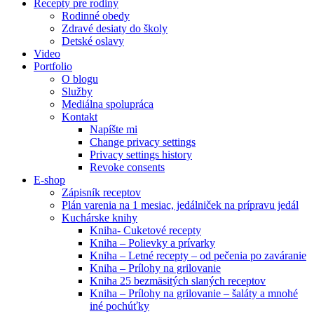
Recepty pre rodiny
Rodinné obedy
Zdravé desiaty do školy
Detské oslavy
Video
Portfolio
O blogu
Služby
Mediálna spolupráca
Kontakt
Napíšte mi
Change privacy settings
Privacy settings history
Revoke consents
E-shop
Zápisník receptov
Plán varenia na 1 mesiac, jedálniček na prípravu jedál
Kuchárske knihy
Kniha- Cuketové recepty
Kniha – Polievky a prívarky
Kniha – Letné recepty – od pečenia po zaváranie
Kniha – Prílohy na grilovanie
Kniha 25 bezmäsitých slaných receptov
Kniha – Prílohy na grilovanie – šaláty a mnohé
iné pochúťky