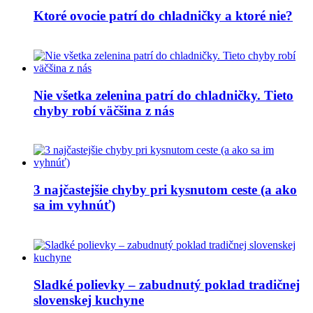
Ktoré ovocie patrí do chladničky a ktoré nie?
Nie všetka zelenina patrí do chladničky. Tieto
chyby robí väčšina z nás
3 najčastejšie chyby pri kysnutom ceste (a ako
sa im vyhnúť)
Sladké polievky – zabudnutý poklad tradičnej
slovenskej kuchyne