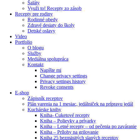
Šaláty
Využi to! Recepty zo zásob
Recepty pre rodiny
Rodinné obedy
Zdravé desiaty do školy
Detské oslavy
Video
Portfolio
O blogu
Služby
Mediálna spolupráca
Kontakt
Napíšte mi
Change privacy settings
Privacy settings history
Revoke consents
E-shop
Zápisník receptov
Plán varenia na 1 mesiac, jedálniček na prípravu jedál
Kuchárske knihy
Kniha- Cuketové recepty
Kniha – Polievky a prívarky
Kniha – Letné recepty – od pečenia po zaváranie
Kniha – Prílohy na grilovanie
Kniha 25 bezmäsitých slaných receptov