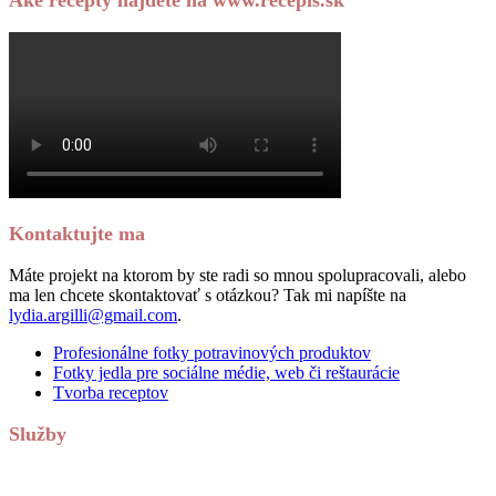
Kontaktujte ma
Máte projekt na ktorom by ste radi so mnou spolupracovali, alebo
ma len chcete skontaktovať s otázkou? Tak mi napíšte na
lydia.argilli@gmail.com
.
Profesionálne fotky potravinových produktov
Fotky jedla pre sociálne médie, web či reštaurácie
Tvorba receptov
Služby