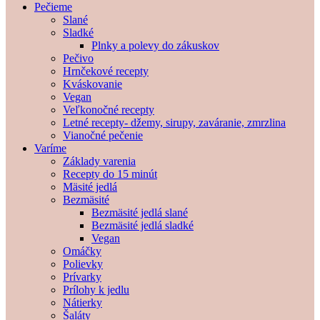
Pečieme
Slané
Sladké
Plnky a polevy do zákuskov
Pečivo
Hrnčekové recepty
Kváskovanie
Vegan
Veľkonočné recepty
Letné recepty- džemy, sirupy, zaváranie, zmrzlina
Vianočné pečenie
Varíme
Základy varenia
Recepty do 15 minút
Mäsité jedlá
Bezmäsité
Bezmäsité jedlá slané
Bezmäsité jedlá sladké
Vegan
Omáčky
Polievky
Prívarky
Prílohy k jedlu
Nátierky
Šaláty