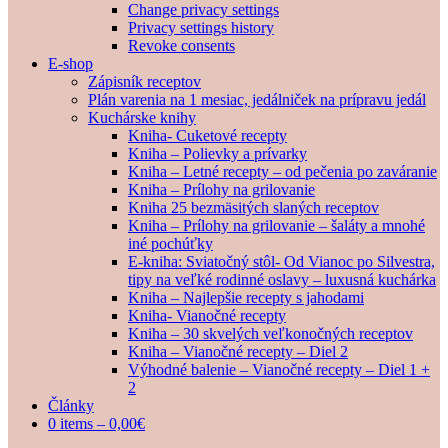
Change privacy settings
Privacy settings history
Revoke consents
E-shop
Zápisník receptov
Plán varenia na 1 mesiac, jedálniček na prípravu jedál
Kuchárske knihy
Kniha- Cuketové recepty
Kniha – Polievky a prívarky
Kniha – Letné recepty – od pečenia po zaváranie
Kniha – Prílohy na grilovanie
Kniha 25 bezmäsitých slaných receptov
Kniha – Prílohy na grilovanie – šaláty a mnohé
iné pochúťky
E-kniha: Sviatočný stôl- Od Vianoc po Silvestra,
tipy na veľké rodinné oslavy – luxusná kuchárka
Kniha – Najlepšie recepty s jahodami
Kniha- Vianočné recepty
Kniha – 30 skvelých veľkonočných receptov
Kniha – Vianočné recepty – Diel 2
Výhodné balenie – Vianočné recepty – Diel 1 +
2
Články
0 items –
0,00
€