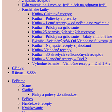
Zápisník receptov
Plán varenia na 1 mesiac, jedálniček na prípravu jedál
Kuchárske knihy
Kniha- Cuketové recepty
Kniha – Polievky a prívarky
Kniha – Letné recepty – od pečenia po zaváranie
Kniha – Prílohy na grilovanie
Kniha 25 bezmäsitých slaných receptov
Kniha – Prílohy na grilovanie – šaláty a mnohé i
E-kniha: Sviatočný stôl- Od Vianoc po Silvestra, 
Kniha – Najlepšie recepty s jahodami
Kniha- Vianočné recepty
Kniha – 30 skvelých veľkonočných receptov
Kniha – Vianočné recepty – Diel 2
Výhodné balenie – Vianočné recepty – Diel 1 + 2
Články
0 items –
0,00
€
Pečieme
Slané
Sladké
Plnky a polevy do zákuskov
Pečivo
Hrnčekové recepty
Kváskovanie