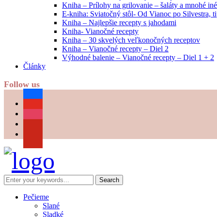
Kniha – Prílohy na grilovanie – šaláty a mnohé i
E-kniha: Sviatočný stôl- Od Vianoc po Silvestra, 
Kniha – Najlepšie recepty s jahodami
Kniha- Vianočné recepty
Kniha – 30 skvelých veľkonočných receptov
Kniha – Vianočné recepty – Diel 2
Výhodné balenie – Vianočné recepty – Diel 1 + 2
Články
Follow us
facebook
youtube
instagram
pinterest
Pečieme
Slané
Sladké