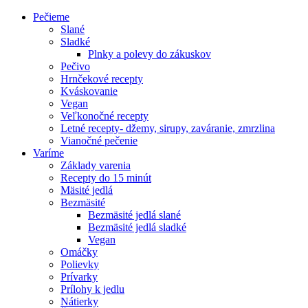
Pečieme
Slané
Sladké
Plnky a polevy do zákuskov
Pečivo
Hrnčekové recepty
Kváskovanie
Vegan
Veľkonočné recepty
Letné recepty- džemy, sirupy, zaváranie, zmrzlina
Vianočné pečenie
Varíme
Základy varenia
Recepty do 15 minút
Mäsité jedlá
Bezmäsité
Bezmäsité jedlá slané
Bezmäsité jedlá sladké
Vegan
Omáčky
Polievky
Prívarky
Prílohy k jedlu
Nátierky