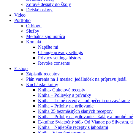
Zdravé desiaty do školy
Detské oslavy
Video
Portfolio
O blogu
Služby
Mediálna spolupráca
Kontakt
Napíšte mi
Change privacy settings
Privacy settings history
Revoke consents
E-shop
Zápisník receptov
Plán varenia na 1 mesiac, jedálniček na prípravu jedál
Kuchárske knihy
Kniha- Cuketové recepty
Kniha – Polievky a prívarky
Kniha – Letné recepty – od pečenia po zaváranie
Kniha – Prílohy na grilovanie
Kniha 25 bezmäsitých slaných receptov
Kniha – Prílohy na grilovanie – šaláty a mnohé i
E-kniha: Sviatočný stôl- Od Vianoc po Silvestra, 
Kniha – Najlepšie recepty s jahodami
Kniha- Vianočné recepty