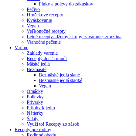
Plnky a polevy do zákuskov
Pečivo
Hrnčekové recepty
Kváskovanie
Vegan
Veľkonočné recepty
Letné recepty- džemy, sirupy, zaváranie, zmrzlina
Vianočné pečenie
Varíme
Základy varenia
Recepty do 15 minút
Mäsité jedlá
Bezmäsité
Bezmäsité jedlá slané
Bezmäsité jedlá sladké
Vegan
Omáčky
Polievky
Prívarky
Prílohy k jedlu
Nátierky
Šaláty
Využi to! Recepty zo zásob
Recepty pre rodiny
Rodinné obedy