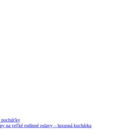
né pochúťky
tipy na veľké rodinné oslavy – luxusná kuchárka