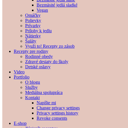
Bezmäsité jedlá sladké
Vegan
Omáčky
Polievky
Prívarky
Prílohy k jedlu
Nátierky
Šaláty
Využi to! Recepty zo zásob
Recepty pre rodiny
Rodinné obedy
Zdravé desiaty do školy
Detské oslavy
Video
Portfolio
O blogu
Služby
Mediálna spolupráca
Kontakt
Napíšte mi
Change privacy settings
Privacy settings history
Revoke consents
E-shop