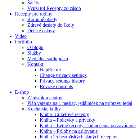
Šaláty
Využi to! Recepty zo zásob
Recepty pre rodiny
Rodinné obedy
Zdravé desiaty do školy
Detské oslavy
Video
Portfolio
O blogu
Služby
Mediálna spolupráca
Kontakt
Napíšte mi
Change privacy settings
Privacy settings history
Revoke consents
E-shop
Zápisník receptov
Plán varenia na 1 mesiac, jedálniček na prípravu jedál
Kuchárske knihy
Kniha- Cuketové recepty
Kniha – Polievky a prívarky
Kniha – Letné recepty – od pečenia po zaváranie
Kniha – Prílohy na grilovanie
Kniha 25 bezmäsitých slaných receptov