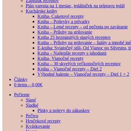
Zápisník receptov
Plán varenia na 1 mesiac, jedálniček na prípravu jedál
Kuchárske knihy
Kniha- Cuketové recepty
Kniha – Polievky a prívarky
Kniha – Letné recepty – od pečenia po zaváranie
Kniha – Prílohy na grilovanie
Kniha 25 bezmäsitých slaných receptov
Kniha – Prílohy na grilovanie – šaláty a mnohé i
E-kniha: Sviatočný stôl- Od Vianoc po Silvestra, 
Kniha – Najlepšie recepty s jahodami
Kniha- Vianočné recepty
Kniha – 30 skvelých veľkonočných receptov
Kniha – Vianočné recepty – Diel 2
Výhodné balenie – Vianočné recepty – Diel 1 + 2
Články
0 items –
0,00
€
Pečieme
Slané
Sladké
Plnky a polevy do zákuskov
Pečivo
Hrnčekové recepty
Kváskovanie