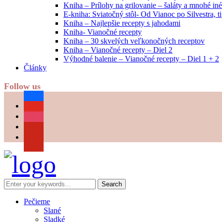
Kniha – Prílohy na grilovanie – šaláty a mnohé i
E-kniha: Sviatočný stôl- Od Vianoc po Silvestra, 
Kniha – Najlepšie recepty s jahodami
Kniha- Vianočné recepty
Kniha – 30 skvelých veľkonočných receptov
Kniha – Vianočné recepty – Diel 2
Výhodné balenie – Vianočné recepty – Diel 1 + 2
Články
Follow us
facebook
youtube
instagram
pinterest
Pečieme
Slané
Sladké