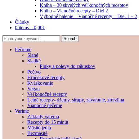
Kniha – 30 skvelých veľkonočných receptov
Kniha – Vianočné recepty – Diel 2
Výhodné balenie – Vianočné recepty – Diel 1 + 2
Články
0 items –
0,00
€
Pečieme
Slané
Sladké
Plnky a polevy do zákuskov
Pečivo
Hrnčekové recepty
Kváskovanie
Vegan
Veľkonočné recepty
Letné recepty- džemy, sirupy, zaváranie, zmrzlina
Vianočné pečenie
Varíme
Základy varenia
Recepty do 15 minút
Mäsité jedlá
Bezmäsité
Bezmäsité jedlá slané