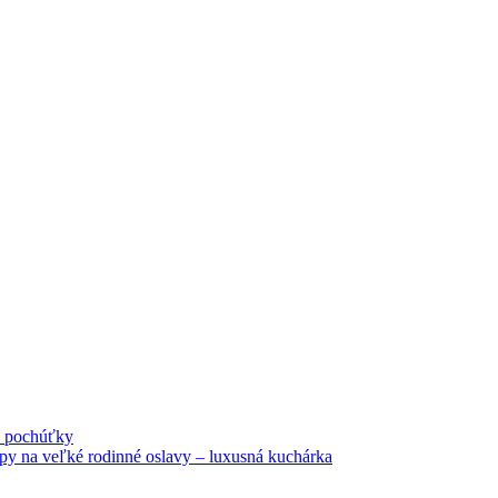
né pochúťky
tipy na veľké rodinné oslavy – luxusná kuchárka