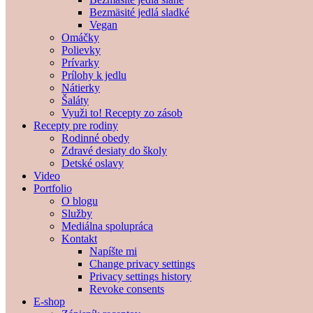
Bezmäsité jedlá sladké
Vegan
Omáčky
Polievky
Prívarky
Prílohy k jedlu
Nátierky
Šaláty
Využi to! Recepty zo zásob
Recepty pre rodiny
Rodinné obedy
Zdravé desiaty do školy
Detské oslavy
Video
Portfolio
O blogu
Služby
Mediálna spolupráca
Kontakt
Napíšte mi
Change privacy settings
Privacy settings history
Revoke consents
E-shop