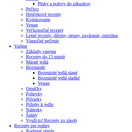
Plnky a polevy do zákuskov
Pečivo
Hrnčekové recepty
Kváskovanie
Vegan
Veľkonočné recepty
Letné recepty- džemy, sirupy, zaváranie, zmrzlina
Vianočné pečenie
Varíme
Základy varenia
Recepty do 15 minút
Mäsité jedlá
Bezmäsité
Bezmäsité jedlá slané
Bezmäsité jedlá sladké
Vegan
Omáčky
Polievky
Prívarky
Prílohy k jedlu
Nátierky
Šaláty
Využi to! Recepty zo zásob
Recepty pre rodiny
Rodinné obedy