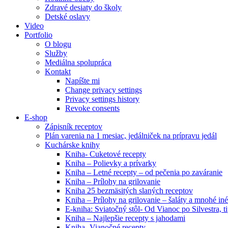
Zdravé desiaty do školy
Detské oslavy
Video
Portfolio
O blogu
Služby
Mediálna spolupráca
Kontakt
Napíšte mi
Change privacy settings
Privacy settings history
Revoke consents
E-shop
Zápisník receptov
Plán varenia na 1 mesiac, jedálniček na prípravu jedál
Kuchárske knihy
Kniha- Cuketové recepty
Kniha – Polievky a prívarky
Kniha – Letné recepty – od pečenia po zaváranie
Kniha – Prílohy na grilovanie
Kniha 25 bezmäsitých slaných receptov
Kniha – Prílohy na grilovanie – šaláty a mnohé i
E-kniha: Sviatočný stôl- Od Vianoc po Silvestra, 
Kniha – Najlepšie recepty s jahodami
Kniha- Vianočné recepty