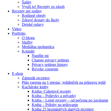
Šaláty
Využi to! Recepty zo zásob
Recepty pre rodiny
Rodinné obedy
Zdravé desiaty do školy
Detské oslavy
Video
Portfolio
O blogu
Služby
Mediálna spolupráca
Kontakt
Napíšte mi
Change privacy settings
Privacy settings history
Revoke consents
E-shop
Zápisník receptov
Plán varenia na 1 mesiac, jedálniček na prípravu jedál
Kuchárske knihy
Kniha- Cuketové recepty
Kniha – Polievky a prívarky
Kniha – Letné recepty – od pečenia po zaváranie
Kniha – Prílohy na grilovanie
Kniha 25 bezmäsitých slaných receptov