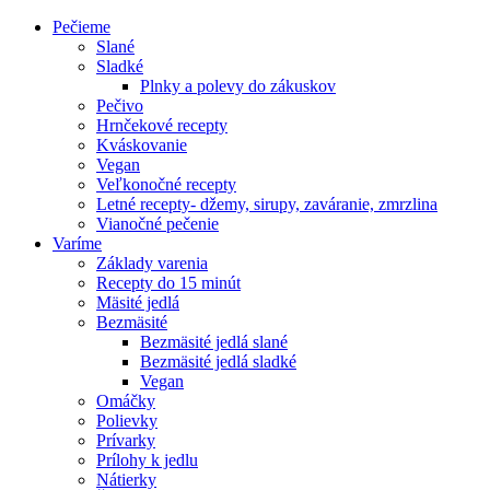
Pečieme
Slané
Sladké
Plnky a polevy do zákuskov
Pečivo
Hrnčekové recepty
Kváskovanie
Vegan
Veľkonočné recepty
Letné recepty- džemy, sirupy, zaváranie, zmrzlina
Vianočné pečenie
Varíme
Základy varenia
Recepty do 15 minút
Mäsité jedlá
Bezmäsité
Bezmäsité jedlá slané
Bezmäsité jedlá sladké
Vegan
Omáčky
Polievky
Prívarky
Prílohy k jedlu
Nátierky