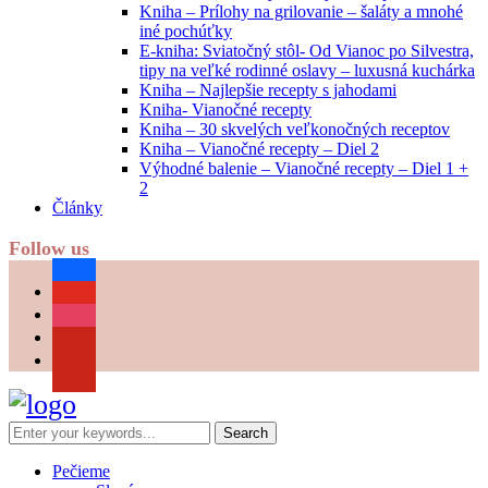
Kniha – Prílohy na grilovanie – šaláty a mnohé
iné pochúťky
E-kniha: Sviatočný stôl- Od Vianoc po Silvestra,
tipy na veľké rodinné oslavy – luxusná kuchárka
Kniha – Najlepšie recepty s jahodami
Kniha- Vianočné recepty
Kniha – 30 skvelých veľkonočných receptov
Kniha – Vianočné recepty – Diel 2
Výhodné balenie – Vianočné recepty – Diel 1 +
2
Články
Follow us
facebook
youtube
instagram
pinterest
Pečieme