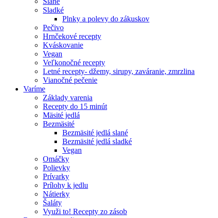
Slané
Sladké
Plnky a polevy do zákuskov
Pečivo
Hrnčekové recepty
Kváskovanie
Vegan
Veľkonočné recepty
Letné recepty- džemy, sirupy, zaváranie, zmrzlina
Vianočné pečenie
Varíme
Základy varenia
Recepty do 15 minút
Mäsité jedlá
Bezmäsité
Bezmäsité jedlá slané
Bezmäsité jedlá sladké
Vegan
Omáčky
Polievky
Prívarky
Prílohy k jedlu
Nátierky
Šaláty
Využi to! Recepty zo zásob