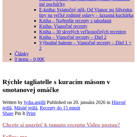
iné pochúťky
E-kniha: Sviatočný stôl- Od Vianoc po Silvestra,
tipy na veľké rodinné oslavy – luxusná kuchárka
Kniha – Najlepšie recepty s jahodami
Kniha- Vianočné recepty
Kniha – 30 skvelých veľkonočných receptov
Kniha – Vianočné recepty – Diel 2
Výhodné balenie – Vianočné recepty – Diel 1 +
2
Články
0 items –
0,00
€
Rýchle tagliatelle s kuracím mäsom v
smotanovej omáčke
Written by
lydia.argilli
Published on
20. januára 2026
in
Hlavné
jedlá
,
Mäsité jedlá
,
Recepty do 15 minút
Share
Pin It
Print
Chcete si pozrieť k tomuto receptu Video postup?
Follow me