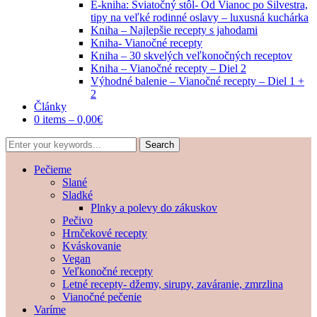
E-kniha: Sviatočný stôl- Od Vianoc po Silvestra,
tipy na veľké rodinné oslavy – luxusná kuchárka
Kniha – Najlepšie recepty s jahodami
Kniha- Vianočné recepty
Kniha – 30 skvelých veľkonočných receptov
Kniha – Vianočné recepty – Diel 2
Výhodné balenie – Vianočné recepty – Diel 1 +
2
Články
0 items –
0,00
€
Pečieme
Slané
Sladké
Plnky a polevy do zákuskov
Pečivo
Hrnčekové recepty
Kváskovanie
Vegan
Veľkonočné recepty
Letné recepty- džemy, sirupy, zaváranie, zmrzlina
Vianočné pečenie
Varíme