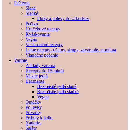
Pečieme
Slané
Sladké
Plnky a polevy do zákuskov
Pečivo
Hrnčekové recepty
Kváskovanie
Vegan
Veľkonočné recepty
Letné recepty- džemy, sirupy, zaváranie, zmrzlina
Vianočné pečenie
Varíme
Základy varenia
Recepty do 15 minút
Mäsité jedlá
Bezmäsité
Bezmäsité jedlá slané
Bezmäsité jedlá sladké
Vegan
Omáčky
Polievky
Prívarky
Prílohy k jedlu
Nátierky
Šaláty