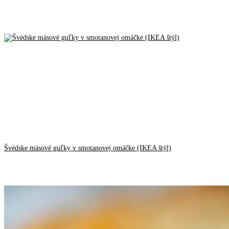
Švédske mäsové guľky v smotanovej omáčke (IKEA štýl)