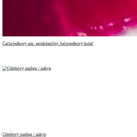
Čučoriedkový sen: neodolateľný čučoriedkový koláč
Chlebový puding / nákyp