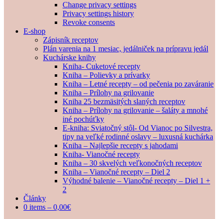
Change privacy settings
Privacy settings history
Revoke consents
E-shop
Zápisník receptov
Plán varenia na 1 mesiac, jedálniček na prípravu jedál
Kuchárske knihy
Kniha- Cuketové recepty
Kniha – Polievky a prívarky
Kniha – Letné recepty – od pečenia po zaváranie
Kniha – Prílohy na grilovanie
Kniha 25 bezmäsitých slaných receptov
Kniha – Prílohy na grilovanie – šaláty a mnohé
iné pochúťky
E-kniha: Sviatočný stôl- Od Vianoc po Silvestra,
tipy na veľké rodinné oslavy – luxusná kuchárka
Kniha – Najlepšie recepty s jahodami
Kniha- Vianočné recepty
Kniha – 30 skvelých veľkonočných receptov
Kniha – Vianočné recepty – Diel 2
Výhodné balenie – Vianočné recepty – Diel 1 +
2
Články
0 items –
0,00
€