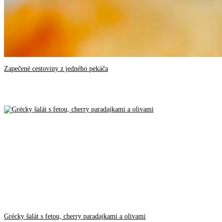
Zapečené cestoviny z jedného pekáča
Grécky šalát s fetou, cherry paradajkami a olivami