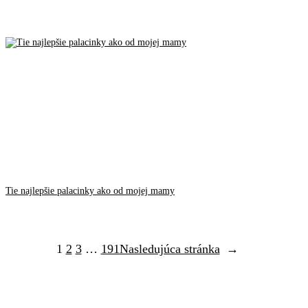
Tie najlepšie palacinky ako od mojej mamy
1
2
3
…
191
Nasledujúca stránka
→