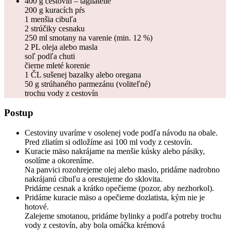
400 g cestovín – tagliatelle
200 g kuracích pŕs
1 menšia cibuľa
2 strúčiky cesnaku
250 ml smotany na varenie (min. 12 %)
2 PL oleja alebo masla
soľ podľa chuti
čierne mleté korenie
1 ČL sušenej bazalky alebo oregana
50 g strúhaného parmezánu (voliteľné)
trochu vody z cestovín
Postup
Cestoviny uvaríme v osolenej vode podľa návodu na obale.
Pred zliatím si odložíme asi 100 ml vody z cestovín.
Kuracie mäso nakrájame na menšie kúsky alebo pásiky,
osolíme a okoreníme.
Na panvici rozohrejeme olej alebo maslo, pridáme nadrobno
nakrájanú cibuľu a orestujeme do sklovita.
Pridáme cesnak a krátko opečieme (pozor, aby nezhorkol).
Pridáme kuracie mäso a opečieme dozlatista, kým nie je
hotové.
Zalejeme smotanou, pridáme bylinky a podľa potreby trochu
vody z cestovín, aby bola omáčka krémová