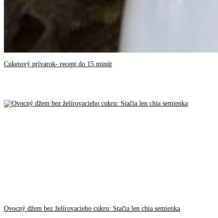
Cuketový prívarok- recept do 15 minút
Ovocný džem bez želírovacieho cukru: Stačia len chia semienka