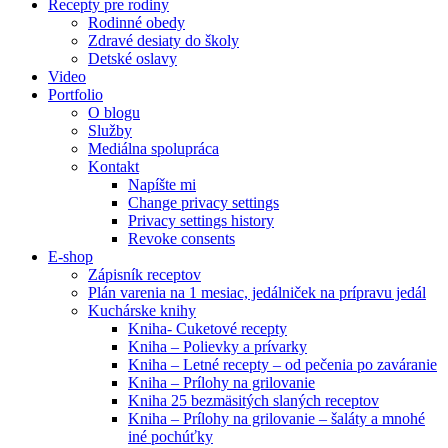
Recepty pre rodiny
Rodinné obedy
Zdravé desiaty do školy
Detské oslavy
Video
Portfolio
O blogu
Služby
Mediálna spolupráca
Kontakt
Napíšte mi
Change privacy settings
Privacy settings history
Revoke consents
E-shop
Zápisník receptov
Plán varenia na 1 mesiac, jedálniček na prípravu jedál
Kuchárske knihy
Kniha- Cuketové recepty
Kniha – Polievky a prívarky
Kniha – Letné recepty – od pečenia po zaváranie
Kniha – Prílohy na grilovanie
Kniha 25 bezmäsitých slaných receptov
Kniha – Prílohy na grilovanie – šaláty a mnohé
iné pochúťky