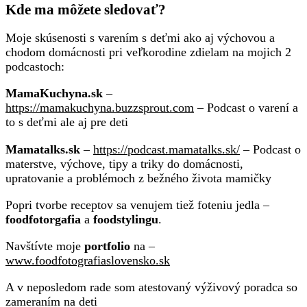
Kde ma môžete sledovať?
Moje skúsenosti s varením s deťmi ako aj výchovou a
chodom domácnosti pri veľkorodine zdielam na mojich 2
podcastoch:
MamaKuchyna.sk
–
https://mamakuchyna.buzzsprout.com
– Podcast o varení a
to s deťmi ale aj pre deti
Mamatalks.sk
–
https://podcast.mamatalks.sk/
– Podcast o
materstve, výchove, tipy a triky do domácnosti,
upratovanie a problémoch z bežného života mamičky
Popri tvorbe receptov sa venujem tiež foteniu jedla –
foodfotorgafia
a
foodstylingu
.
Navštívte moje
portfolio
na –
www.foodfotografiaslovensko.sk
A v neposledom rade som atestovaný výživový poradca so
zameraním na deti