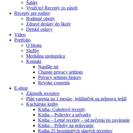
Šaláty
Využi to! Recepty zo zásob
Recepty pre rodiny
Rodinné obedy
Zdravé desiaty do školy
Detské oslavy
Video
Portfolio
O blogu
Služby
Mediálna spolupráca
Kontakt
Napíšte mi
Change privacy settings
Privacy settings history
Revoke consents
E-shop
Zápisník receptov
Plán varenia na 1 mesiac, jedálniček na prípravu jedál
Kuchárske knihy
Kniha- Cuketové recepty
Kniha – Polievky a prívarky
Kniha – Letné recepty – od pečenia po zaváranie
Kniha – Prílohy na grilovanie
Kniha 25 bezmäsitých slaných receptov