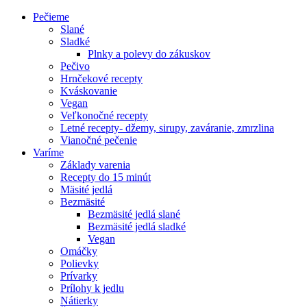
Pečieme
Slané
Sladké
Plnky a polevy do zákuskov
Pečivo
Hrnčekové recepty
Kváskovanie
Vegan
Veľkonočné recepty
Letné recepty- džemy, sirupy, zaváranie, zmrzlina
Vianočné pečenie
Varíme
Základy varenia
Recepty do 15 minút
Mäsité jedlá
Bezmäsité
Bezmäsité jedlá slané
Bezmäsité jedlá sladké
Vegan
Omáčky
Polievky
Prívarky
Prílohy k jedlu
Nátierky