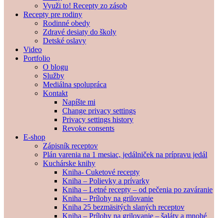
Využi to! Recepty zo zásob
Recepty pre rodiny
Rodinné obedy
Zdravé desiaty do školy
Detské oslavy
Video
Portfolio
O blogu
Služby
Mediálna spolupráca
Kontakt
Napíšte mi
Change privacy settings
Privacy settings history
Revoke consents
E-shop
Zápisník receptov
Plán varenia na 1 mesiac, jedálniček na prípravu jedál
Kuchárske knihy
Kniha- Cuketové recepty
Kniha – Polievky a prívarky
Kniha – Letné recepty – od pečenia po zaváranie
Kniha – Prílohy na grilovanie
Kniha 25 bezmäsitých slaných receptov
Kniha – Prílohy na grilovanie – šaláty a mnohé