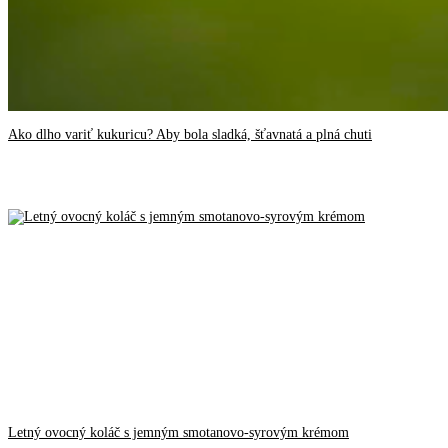
Ako dlho variť kukuricu? Aby bola sladká, šťavnatá a plná chuti
Letný ovocný koláč s jemným smotanovo-syrovým krémom