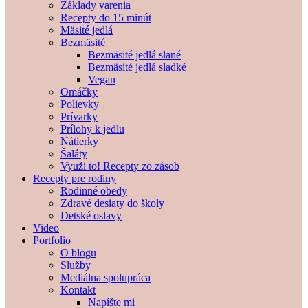
Základy varenia
Recepty do 15 minút
Mäsité jedlá
Bezmäsité
Bezmäsité jedlá slané
Bezmäsité jedlá sladké
Vegan
Omáčky
Polievky
Prívarky
Prílohy k jedlu
Nátierky
Šaláty
Využi to! Recepty zo zásob
Recepty pre rodiny
Rodinné obedy
Zdravé desiaty do školy
Detské oslavy
Video
Portfolio
O blogu
Služby
Mediálna spolupráca
Kontakt
Napíšte mi