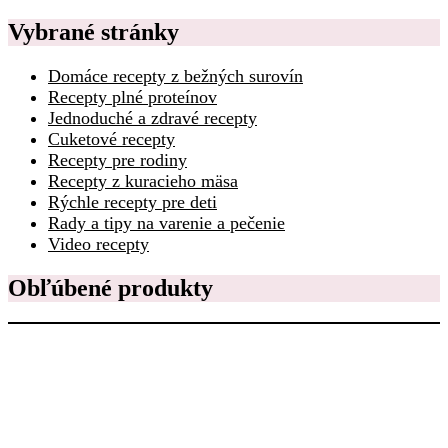
Vybrané stránky
Domáce recepty z bežných surovín
Recepty plné proteínov
Jednoduché a zdravé recepty
Cuketové recepty
Recepty pre rodiny
Recepty z kuracieho mäsa
Rýchle recepty pre deti
Rady a tipy na varenie a pečenie
Video recepty
Obľúbené produkty