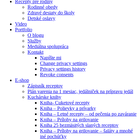
Recepty pre rodiny
Rodinné obedy
Zdravé desiaty do školy
Detské oslavy
Video
Portfolio
O blogu
Služby
Mediálna spolupráca
Kontakt
Napíšte mi
Change privacy settings
Privacy settings history
Revoke consents
E-shop
Zápisník receptov
Plán varenia na 1 mesiac, jedálniček na prípravu jedál
Kuchárske knihy
Kniha- Cuketové recepty
Kniha – Polievky a prívarky
Kniha – Letné recepty – od pečenia po zaváranie
Kniha – Prílohy na grilovanie
Kniha 25 bezmäsitých slaných receptov
Kniha – Prílohy na grilovanie – šaláty a mnohé
iné pochúťky