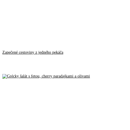
Zapečené cestoviny z jedného pekáča