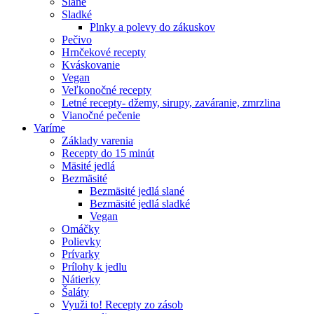
Slané
Sladké
Plnky a polevy do zákuskov
Pečivo
Hrnčekové recepty
Kváskovanie
Vegan
Veľkonočné recepty
Letné recepty- džemy, sirupy, zaváranie, zmrzlina
Vianočné pečenie
Varíme
Základy varenia
Recepty do 15 minút
Mäsité jedlá
Bezmäsité
Bezmäsité jedlá slané
Bezmäsité jedlá sladké
Vegan
Omáčky
Polievky
Prívarky
Prílohy k jedlu
Nátierky
Šaláty
Využi to! Recepty zo zásob