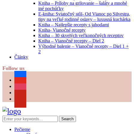
Kniha – Prílohy na grilovanie – šaláty a mnohé
iné pochúťky
E-kniha: Sviatočný stôl- Od Vianoc po Silvestra,
tipy na veľké rodinné oslavy – luxusná kuchárka
Kniha – Najlepšie recepty s jahodami
Kniha- Vianočné recepty
Kniha – 30 skvelých veľkonočných receptov
Kniha – Vianočné recepty – Diel 2
Výhodné balenie – Vianočné recepty – Diel 1 +
2
Články
Follow us
facebook
youtube
instagram
pinterest
Pečieme