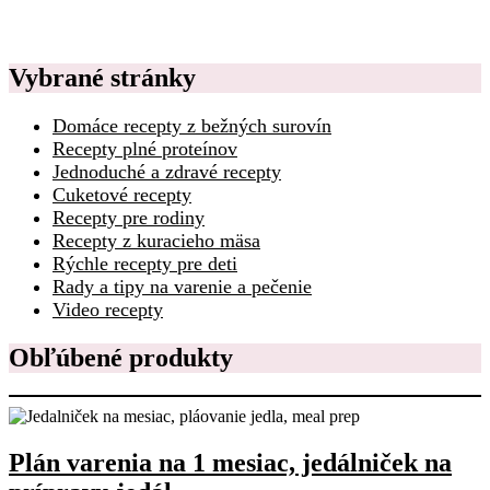
Vybrané stránky
Domáce recepty z bežných surovín
Recepty plné proteínov
Jednoduché a zdravé recepty
Cuketové recepty
Recepty pre rodiny
Recepty z kuracieho mäsa
Rýchle recepty pre deti
Rady a tipy na varenie a pečenie
Video recepty
Obľúbené produkty
Plán varenia na 1 mesiac, jedálniček na