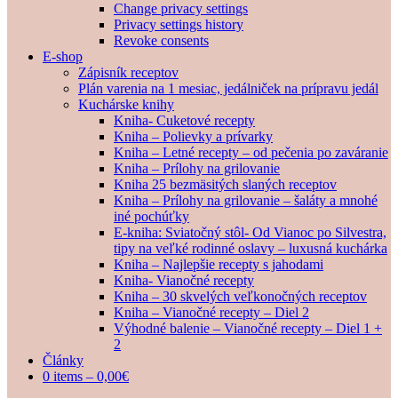
Change privacy settings
Privacy settings history
Revoke consents
E-shop
Zápisník receptov
Plán varenia na 1 mesiac, jedálniček na prípravu jedál
Kuchárske knihy
Kniha- Cuketové recepty
Kniha – Polievky a prívarky
Kniha – Letné recepty – od pečenia po zaváranie
Kniha – Prílohy na grilovanie
Kniha 25 bezmäsitých slaných receptov
Kniha – Prílohy na grilovanie – šaláty a mnohé
iné pochúťky
E-kniha: Sviatočný stôl- Od Vianoc po Silvestra,
tipy na veľké rodinné oslavy – luxusná kuchárka
Kniha – Najlepšie recepty s jahodami
Kniha- Vianočné recepty
Kniha – 30 skvelých veľkonočných receptov
Kniha – Vianočné recepty – Diel 2
Výhodné balenie – Vianočné recepty – Diel 1 +
2
Články
0 items –
0,00
€