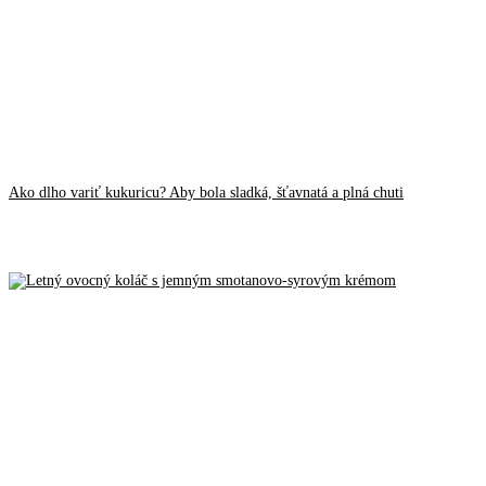
Ako dlho variť kukuricu? Aby bola sladká, šťavnatá a plná chuti