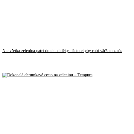
Nie všetka zelenina patrí do chladničky. Tieto chyby robí väčšina z nás