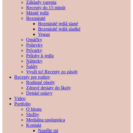
Základy varenia
Recepty do 15 minút
Mäsité jedlá
Bezmäsité
Bezmäsité jedlá slané
Bezmäsité jedlá sladké
Vegan
Omáčky
Polievky
Prívarky
Prílohy k jedlu
Nátierky
Šaláty
Využi to! Recepty zo zásob
Recepty pre rodiny
Rodinné obedy
Zdravé desiaty do školy
Detské oslavy
Video
Portfolio
O blogu
Služby
Mediálna spolupráca
Kontakt
Napíšte mi