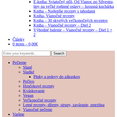
E-kniha: Sviatočný stôl- Od Vianoc po Silvestra,
tipy na veľké rodinné oslavy – luxusná kuchárka
Kniha – Najlepšie recepty s jahodami
Kniha- Vianočné recepty
Kniha – 30 skvelých veľkonočných receptov
Kniha – Vianočné recepty – Diel 2
Výhodné balenie – Vianočné recepty – Diel 1 +
2
Články
0 items –
0,00
€
Pečieme
Slané
Sladké
Plnky a polevy do zákuskov
Pečivo
Hrnčekové recepty
Kváskovanie
Vegan
Veľkonočné recepty
Letné recepty- džemy, sirupy, zaváranie, zmrzlina
Vianočné pečenie
Varíme