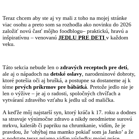
Teraz chcem aby ste aj vy mali z toho na mojej stránke
viac osohu a preto som sa rozhodla ako novinku do 2026
založiť novú časť môjho foodblogu– praktickú, hravú a
inšpiratívnu – venovanú
JEDLU PRE DETI
v každom
veku.
Táto sekcia nebude len o
zdravých receptoch pre deti
,
ale aj o nápadoch na
detské oslavy
, narodeninové dobroty,
ktoré potešia oči aj brušká, a postupne sa dostaneme aj k
téme
prvých príkrmov pre bábätká
. Pretože jedlo nie je
len o výžive – je aj o radosti, spoločných chvíľach a
vytváraní zdravého vzťahu k jedlu už od malička.
A keďže môj najstarší syn, ktorý kráča k 17. roku a dodnes
sa stravuje výnimočne zdravo a nikdy neodmietne surovú
mrkvu, kaleráb či papriku na chrumkanie, vidím, že je
pravdou, že ‘ohýbaj ma mamko pokiaľ som ja Janko’ a že
v podstate teraz priamo vidím výsledky mojej práce