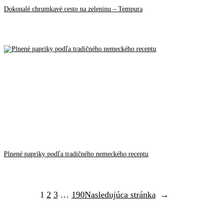
Dokonalé chrumkavé cesto na zeleninu – Tempura
Plnené papriky podľa tradičného nemeckého receptu
1
2
3
…
190
Nasledujúca stránka
→