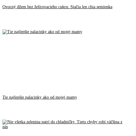
Ovocný džem bez želírovacieho cukru: Stačia len chia semienka
Tie najlepšie palacinky ako od mojej mamy