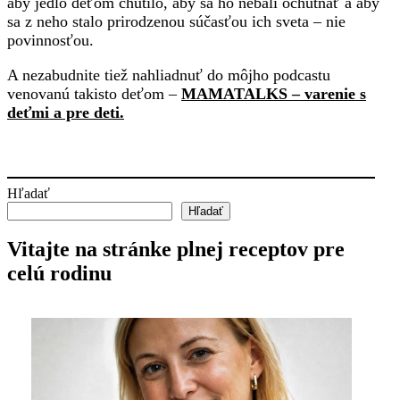
aby jedlo deťom chutilo, aby sa ho nebáli ochutnať a aby
sa z neho stalo prirodzenou súčasťou ich sveta – nie
povinnosťou.
A nezabudnite tiež nahliadnuť do môjho podcastu
venovanú takisto deťom –
MAMATALKS – varenie s
deťmi a pre deti.
Hľadať
Hľadať
Vitajte na stránke plnej receptov pre
celú rodinu