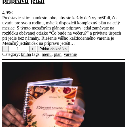
prípravu jedál
4,99
€
Predstavte si to: namiesto toho, aby ste každý deň vymýšľali, čo
uvariť pre svoju rodinu, máte k dispozícii komplexný plán na celý
mesiac. S týmto mesačným plánom prípravy jedál zamávate na
rozlúčku obávanej otázke “Čo bude na večeru?” a privítate úspech
pri jedle bez námahy. Riešenie vášho každodenného varenia je
Mesačný jedálniček na prípravu jedál!…
m
–
+
Pridať do košíka
n
Category:
kniha
Tags:
menu
, 
plan
, 
varenie
o
ž
s
t
v
o
P
l
á
n
v
a
r
e