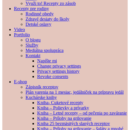
Využi to! Recepty zo zásob
Recepty pre rodiny
Rodinné obedy
Zdravé desiaty do školy
Detské oslavy
Video
Portfolio
O blogu
Služby
Mediálna spolupráca
Kontakt
Napíšte mi
Change privacy settings
Privacy settings history
Revoke consents
E-shop
Zápisník receptov
Plán varenia na 1 mesiac, jedálniček na prípravu jedál
Kuchárske knihy
Kniha- Cuketové recepty
Kniha – Polievky a prívarky
Kniha – Letné recepty – od pečenia po zaváranie
Kniha – Prílohy na grilovanie
Kniha 25 bezmäsitých slaných receptov
Kniha – Prílohy na grilovanie – šaláty a mnohé