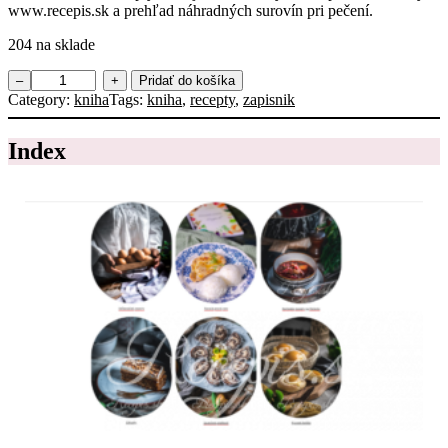
www.recepis.sk a prehľad náhradných surovín pri pečení.
p
r
204 na sklade
í
p
m
–
+
Pridať do košíka
r
n
Category:
kniha
Tags:
kniha
, 
recepty
, 
zapisnik
a
o
v
ž
u
Index
s
j
t
e
v
d
o
á
Z
l
á
p
i
s
n
í
k
r
e
c
e
p