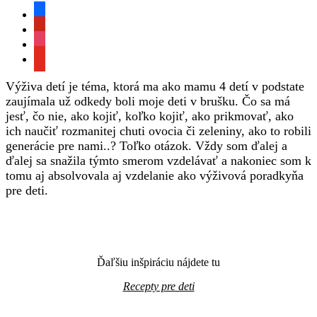
facebook
pinterest
instagram
youtube
Výživa detí je téma, ktorá ma ako mamu 4 detí v podstate
zaujímala už odkedy boli moje deti v brušku. Čo sa má
jesť, čo nie, ako kojiť, koľko kojiť, ako prikmovať, ako
ich naučiť rozmanitej chuti ovocia či zeleniny, ako to robili
generácie pre nami..? Toľko otázok. Vždy som ďalej a
ďalej sa snažila týmto smerom vzdelávať a nakoniec som k
tomu aj absolvovala aj vzdelanie ako výživová poradkyňa
pre deti.
Ďaľšiu inšpiráciu nájdete tu
Recepty pre deti