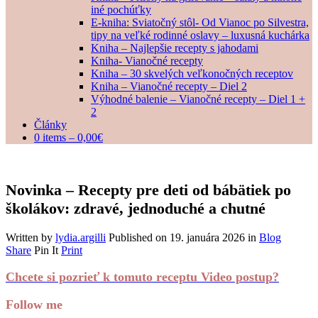
iné pochúťky
E-kniha: Sviatočný stôl- Od Vianoc po Silvestra,
tipy na veľké rodinné oslavy – luxusná kuchárka
Kniha – Najlepšie recepty s jahodami
Kniha- Vianočné recepty
Kniha – 30 skvelých veľkonočných receptov
Kniha – Vianočné recepty – Diel 2
Výhodné balenie – Vianočné recepty – Diel 1 +
2
Články
0 items –
0,00
€
Novinka – Recepty pre deti od bábätiek po
školákov: zdravé, jednoduché a chutné
Written by
lydia.argilli
Published on
19. januára 2026
in
Blog
Share
Pin It
Print
Chcete si pozrieť k tomuto receptu Video postup?
Follow me