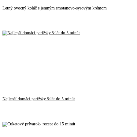
Letný ovocný koláč s jemným smotanovo-syrovým krémom
Najlepší domáci parížsky šalát do 5 minút