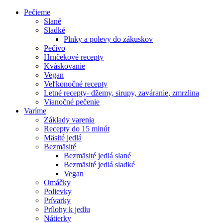
Pečieme
Slané
Sladké
Plnky a polevy do zákuskov
Pečivo
Hrnčekové recepty
Kváskovanie
Vegan
Veľkonočné recepty
Letné recepty- džemy, sirupy, zaváranie, zmrzlina
Vianočné pečenie
Varíme
Základy varenia
Recepty do 15 minút
Mäsité jedlá
Bezmäsité
Bezmäsité jedlá slané
Bezmäsité jedlá sladké
Vegan
Omáčky
Polievky
Prívarky
Prílohy k jedlu
Nátierky