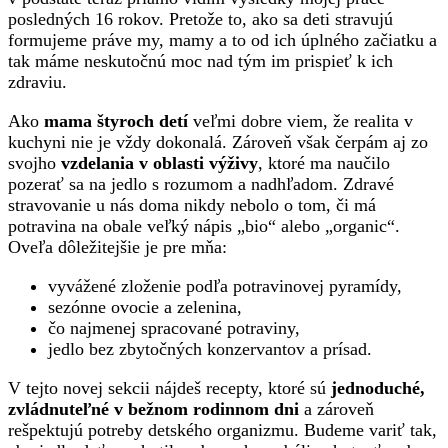
posledných 16 rokov. Pretože to, ako sa deti stravujú
formujeme práve my, mamy a to od ich úplného začiatku a
tak máme neskutočnú moc nad tým im prispieť k ich
zdraviu.
Ako
mama štyroch detí
veľmi dobre viem, že realita v
kuchyni nie je vždy dokonalá. Zároveň však čerpám aj zo
svojho
vzdelania v oblasti výživy
, ktoré ma naučilo
pozerať sa na jedlo s rozumom a nadhľadom. Zdravé
stravovanie u nás doma nikdy nebolo o tom, či má
potravina na obale veľký nápis „bio“ alebo „organic“.
Oveľa dôležitejšie je pre mňa:
vyvážené zloženie podľa potravinovej pyramídy,
sezónne ovocie a zelenina,
čo najmenej spracované potraviny,
jedlo bez zbytočných konzervantov a prísad.
V tejto novej sekcii nájdeš recepty, ktoré sú
jednoduché,
zvládnuteľné v bežnom rodinnom dni
a zároveň
rešpektujú potreby detského organizmu. Budeme variť tak,