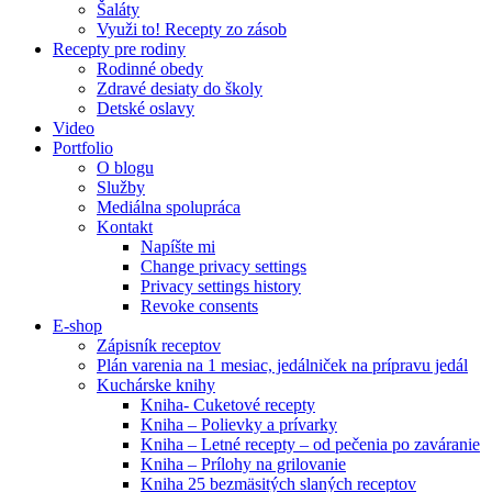
Šaláty
Využi to! Recepty zo zásob
Recepty pre rodiny
Rodinné obedy
Zdravé desiaty do školy
Detské oslavy
Video
Portfolio
O blogu
Služby
Mediálna spolupráca
Kontakt
Napíšte mi
Change privacy settings
Privacy settings history
Revoke consents
E-shop
Zápisník receptov
Plán varenia na 1 mesiac, jedálniček na prípravu jedál
Kuchárske knihy
Kniha- Cuketové recepty
Kniha – Polievky a prívarky
Kniha – Letné recepty – od pečenia po zaváranie
Kniha – Prílohy na grilovanie
Kniha 25 bezmäsitých slaných receptov