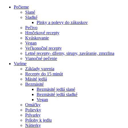
Pečieme
Slané
Sladké
Plnky a polevy do zákuskov
Pečivo
Hrnčekové recepty
Kváskovanie
Vegan
Veľkonočné recepty
Letné recepty- džemy, sirupy, zaváranie, zmrzlina
Vianočné pečenie
Varíme
Základy varenia
Recepty do 15 minút
Mäsité jedlá
Bezmäsité
Bezmäsité jedlá slané
Bezmäsité jedlá sladké
Vegan
Omáčky
Polievky
Prívarky
Prílohy k jedlu
Nátierky