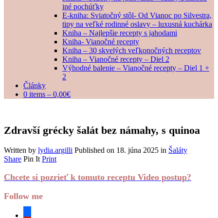
iné pochúťky
E-kniha: Sviatočný stôl- Od Vianoc po Silvestra,
tipy na veľké rodinné oslavy – luxusná kuchárka
Kniha – Najlepšie recepty s jahodami
Kniha- Vianočné recepty
Kniha – 30 skvelých veľkonočných receptov
Kniha – Vianočné recepty – Diel 2
Výhodné balenie – Vianočné recepty – Diel 1 +
2
Články
0 items –
0,00
€
Zdravší grécky šalát bez námahy, s quinoa
Written by
lydia.argilli
Published on
18. júna 2025
in
Šaláty
Share
Pin It
Print
Chcete si pozrieť k tomuto receptu Video postup?
Follow me
facebook