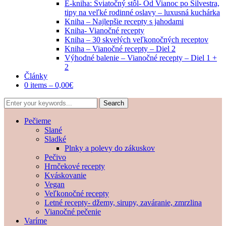
E-kniha: Sviatočný stôl- Od Vianoc po Silvestra,
tipy na veľké rodinné oslavy – luxusná kuchárka
Kniha – Najlepšie recepty s jahodami
Kniha- Vianočné recepty
Kniha – 30 skvelých veľkonočných receptov
Kniha – Vianočné recepty – Diel 2
Výhodné balenie – Vianočné recepty – Diel 1 +
2
Články
0 items –
0,00
€
Pečieme
Slané
Sladké
Plnky a polevy do zákuskov
Pečivo
Hrnčekové recepty
Kváskovanie
Vegan
Veľkonočné recepty
Letné recepty- džemy, sirupy, zaváranie, zmrzlina
Vianočné pečenie
Varíme