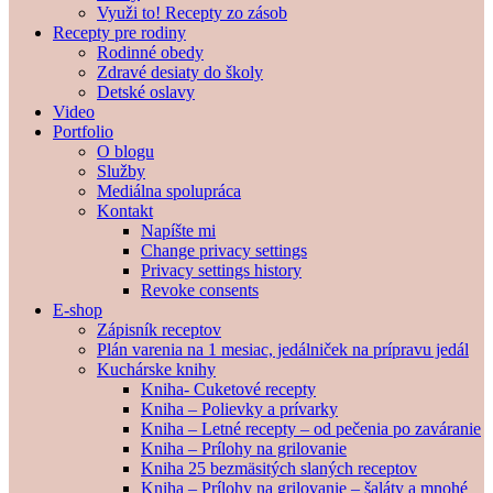
Využi to! Recepty zo zásob
Recepty pre rodiny
Rodinné obedy
Zdravé desiaty do školy
Detské oslavy
Video
Portfolio
O blogu
Služby
Mediálna spolupráca
Kontakt
Napíšte mi
Change privacy settings
Privacy settings history
Revoke consents
E-shop
Zápisník receptov
Plán varenia na 1 mesiac, jedálniček na prípravu jedál
Kuchárske knihy
Kniha- Cuketové recepty
Kniha – Polievky a prívarky
Kniha – Letné recepty – od pečenia po zaváranie
Kniha – Prílohy na grilovanie
Kniha 25 bezmäsitých slaných receptov
Kniha – Prílohy na grilovanie – šaláty a mnohé