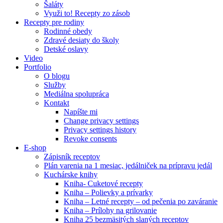
Šaláty
Využi to! Recepty zo zásob
Recepty pre rodiny
Rodinné obedy
Zdravé desiaty do školy
Detské oslavy
Video
Portfolio
O blogu
Služby
Mediálna spolupráca
Kontakt
Napíšte mi
Change privacy settings
Privacy settings history
Revoke consents
E-shop
Zápisník receptov
Plán varenia na 1 mesiac, jedálniček na prípravu jedál
Kuchárske knihy
Kniha- Cuketové recepty
Kniha – Polievky a prívarky
Kniha – Letné recepty – od pečenia po zaváranie
Kniha – Prílohy na grilovanie
Kniha 25 bezmäsitých slaných receptov