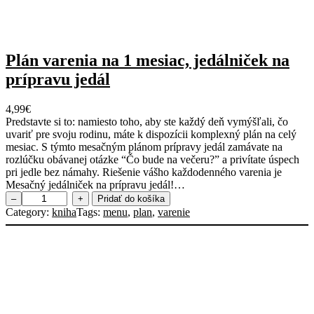
Plán varenia na 1 mesiac, jedálniček na
prípravu jedál
4,99
€
Predstavte si to: namiesto toho, aby ste každý deň vymýšľali, čo
uvariť pre svoju rodinu, máte k dispozícii komplexný plán na celý
mesiac. S týmto mesačným plánom prípravy jedál zamávate na
rozlúčku obávanej otázke “Čo bude na večeru?” a privítate úspech
pri jedle bez námahy. Riešenie vášho každodenného varenia je
Mesačný jedálniček na prípravu jedál!…
m
–
+
Pridať do košíka
n
Category:
kniha
Tags:
menu
, 
plan
, 
varenie
o
ž
s
t
v
o
P
l