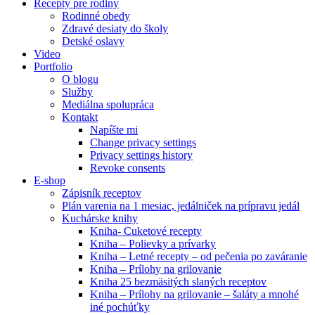
Recepty pre rodiny
Rodinné obedy
Zdravé desiaty do školy
Detské oslavy
Video
Portfolio
O blogu
Služby
Mediálna spolupráca
Kontakt
Napíšte mi
Change privacy settings
Privacy settings history
Revoke consents
E-shop
Zápisník receptov
Plán varenia na 1 mesiac, jedálniček na prípravu jedál
Kuchárske knihy
Kniha- Cuketové recepty
Kniha – Polievky a prívarky
Kniha – Letné recepty – od pečenia po zaváranie
Kniha – Prílohy na grilovanie
Kniha 25 bezmäsitých slaných receptov
Kniha – Prílohy na grilovanie – šaláty a mnohé
iné pochúťky