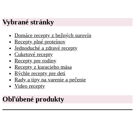
Vybrané stránky
Domáce recepty z bežných surovín
Recepty plné proteínov
Jednoduché a zdravé recepty
Cuketové recepty
Recepty pre rodiny
Recepty z kuracieho mäsa
Rýchle recepty pre deti
Rady a tipy na varenie a pečenie
Video recepty
Obľúbené produkty