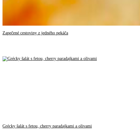
Zapečené cestoviny z jedného pekáča
Grécky šalát s fetou, cherry paradajkami a olivami