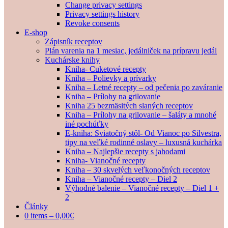
Change privacy settings
Privacy settings history
Revoke consents
E-shop
Zápisník receptov
Plán varenia na 1 mesiac, jedálniček na prípravu jedál
Kuchárske knihy
Kniha- Cuketové recepty
Kniha – Polievky a prívarky
Kniha – Letné recepty – od pečenia po zaváranie
Kniha – Prílohy na grilovanie
Kniha 25 bezmäsitých slaných receptov
Kniha – Prílohy na grilovanie – šaláty a mnohé
iné pochúťky
E-kniha: Sviatočný stôl- Od Vianoc po Silvestra,
tipy na veľké rodinné oslavy – luxusná kuchárka
Kniha – Najlepšie recepty s jahodami
Kniha- Vianočné recepty
Kniha – 30 skvelých veľkonočných receptov
Kniha – Vianočné recepty – Diel 2
Výhodné balenie – Vianočné recepty – Diel 1 +
2
Články
0 items –
0,00
€