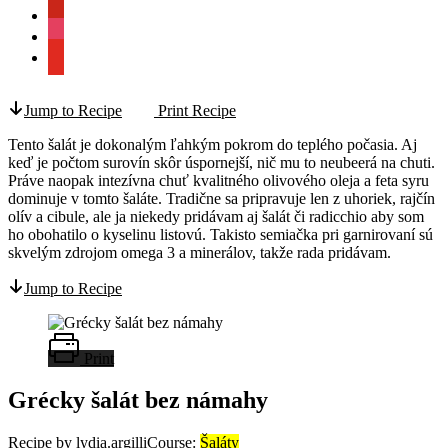
pinterest
instagram
youtube
Jump to Recipe
Print Recipe
Tento šalát je dokonalým ľahkým pokrom do teplého počasia. Aj
keď je počtom surovín skôr úspornejší, nič mu to neubeerá na chuti.
Práve naopak intezívna chuť kvalitného olivového oleja a feta syru
dominuje v tomto šaláte. Tradične sa pripravuje len z uhoriek, rajčín
olív a cibule, ale ja niekedy pridávam aj šalát či radicchio aby som
ho obohatilo o kyselinu listovú. Takisto semiačka pri garnirovaní sú
skvelým zdrojom omega 3 a minerálov, takže rada pridávam.
Jump to Recipe
Print
Grécky šalát bez námahy
Recipe by lydia.argilli
Course:
Šaláty