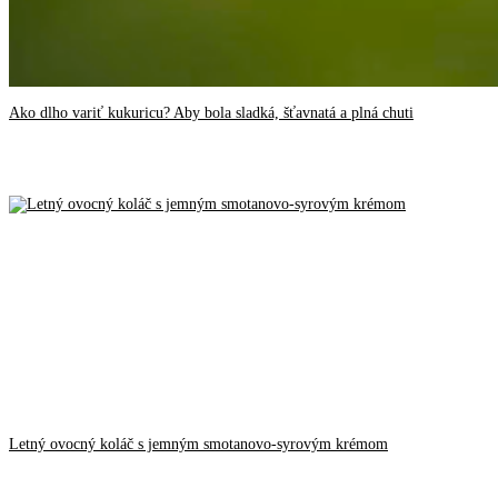
Ako dlho variť kukuricu? Aby bola sladká, šťavnatá a plná chuti
Letný ovocný koláč s jemným smotanovo-syrovým krémom