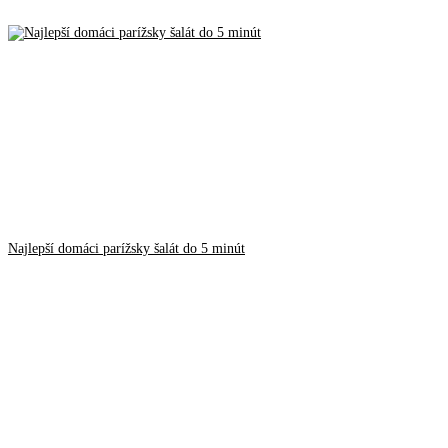
Najlepší domáci parížsky šalát do 5 minút