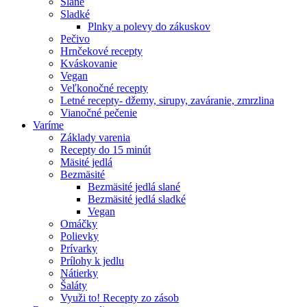
Slané
Sladké
Plnky a polevy do zákuskov
Pečivo
Hrnčekové recepty
Kváskovanie
Vegan
Veľkonočné recepty
Letné recepty- džemy, sirupy, zaváranie, zmrzlina
Vianočné pečenie
Varíme
Základy varenia
Recepty do 15 minút
Mäsité jedlá
Bezmäsité
Bezmäsité jedlá slané
Bezmäsité jedlá sladké
Vegan
Omáčky
Polievky
Prívarky
Prílohy k jedlu
Nátierky
Šaláty
Využi to! Recepty zo zásob