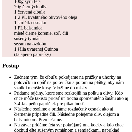
100g syru feta
70g čierných olív
1 červená cibuľa
1-2 PL kvalitného olivového oleja
1 strúčik cesnaku
1 PL balsamica
mleté čierne korenie, soľ, čili
sušený tymián
sézam na ozdobu
1 šálla uvarenej Quinoa
(Jalapeño papričky)
Postup
Začnem tým, že cibuľu pokrájame na prúžky a uhorky na
polovičku a opáť na polovičku a potom na plátky, aby nám
vznikli menšie kusy. Vložíme do misky.
Pridáme rajčiny, ktoré sme rozkrojili na polku a olivy. Kdo
chce môže takisto pridať uť trocha spomenutého šalátu ako aj
3-4 Jalapeño papričiek pre pikantnosť.
Následne osolíme a pridáme roztlačený cesnak ako aj
čiernenie prípadne čili. Následne polejeme oliv. olejom a
balsamicom. Premiešame.
Na záver pridáme feta syr pokrájaný nna kocky a kdo chce
dochutí ešte sušeným tymiánom a semiačkami, napríklad