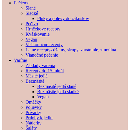
Pečieme
Slané
Sladké
Plnky a polevy do zákuskov
Pečivo
Hrnčekové recepty
Kváskovanie
Vegan
Veľkonočné recepty
Letné recepty- džemy, sirupy, zaváranie, zmrzlina
Vianočné pečenie
Varíme
Základy varenia
Recepty do 15 minút
Mäsité jedlá
Bezmäsité
Bezmäsité jedlá slané
Bezmäsité jedlá sladké
Vegan
Omáčky
Polievky
Prívarky
Prílohy k jedlu
Nátierky
Šaláty