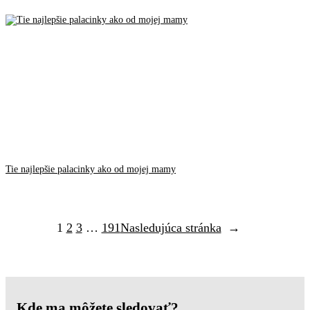
Tie najlepšie palacinky ako od mojej mamy
1
2
3
…
191
Nasledujúca stránka
→
Kde ma môžete sledovať?