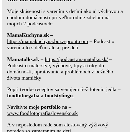
Moje skúsenosti s varením s deťmi ako aj výchovou a
chodom domácnosti pri veľkorodine zdielam na
mojich 2 podcastoch:
MamaKuchyna.sk
–
https://mamakuchyna.buzzsprout.com
– Podcast o
varení a to s deťmi ale aj pre deti
Mamatalks.sk
–
https://podcast.mamatalks.sk/
–
Podcast o materstve, výchove, tipy a triky do
domácnosti, upratovanie a problémoch z bežného
života mamičky
Popri tvorbe receptov sa venujem tiež foteniu jedla –
foodfotorgafia
a
foodstylingu
.
Navštívte moje
portfolio
na –
www.foodfotografiaslovensko.sk
A v neposledom rade som atestovaný výživový
poradca so zameraním na deti