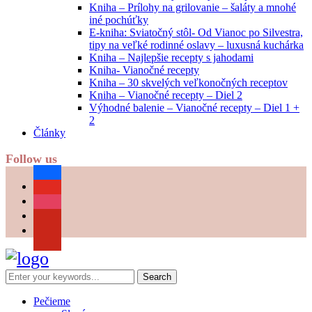
Kniha – Prílohy na grilovanie – šaláty a mnohé
iné pochúťky
E-kniha: Sviatočný stôl- Od Vianoc po Silvestra,
tipy na veľké rodinné oslavy – luxusná kuchárka
Kniha – Najlepšie recepty s jahodami
Kniha- Vianočné recepty
Kniha – 30 skvelých veľkonočných receptov
Kniha – Vianočné recepty – Diel 2
Výhodné balenie – Vianočné recepty – Diel 1 +
2
Články
Follow us
facebook
youtube
instagram
pinterest
Pečieme