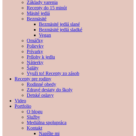
Základy varenia
Recepty do 15 minút
Mäsité jedlá
Bezmäsité
Bezmäsité jedlá slané
Bezmäsité jedlá sladké
Vegan
Omáčky
Polievky
Prívarky
Prílohy k jedlu
Nátierky
Šaláty
Využi to! Recepty zo zásob
Recepty pre rodiny
Rodinné obedy
Zdravé desiaty do školy
Detské oslavy
Video
Portfolio
O blogu
Služby
Mediálna spolupráca
Kontakt
Napíšte mi