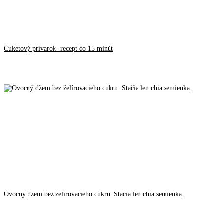
Cuketový prívarok- recept do 15 minút
Ovocný džem bez želírovacieho cukru: Stačia len chia semienka