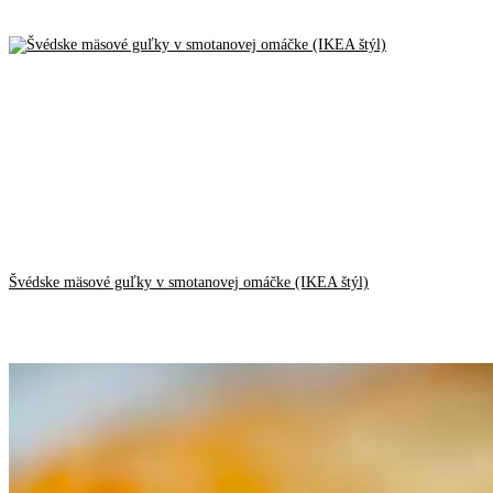
Švédske mäsové guľky v smotanovej omáčke (IKEA štýl)