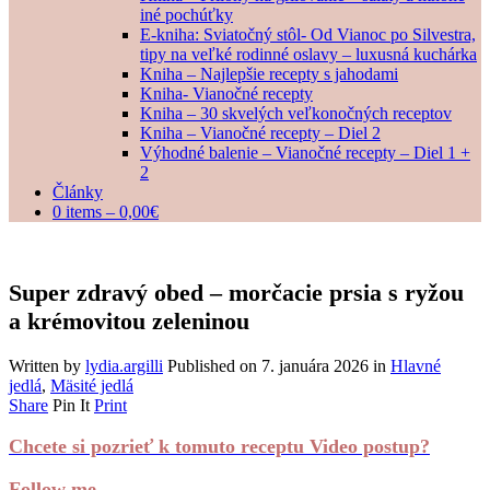
iné pochúťky
E-kniha: Sviatočný stôl- Od Vianoc po Silvestra,
tipy na veľké rodinné oslavy – luxusná kuchárka
Kniha – Najlepšie recepty s jahodami
Kniha- Vianočné recepty
Kniha – 30 skvelých veľkonočných receptov
Kniha – Vianočné recepty – Diel 2
Výhodné balenie – Vianočné recepty – Diel 1 +
2
Články
0 items –
0,00
€
Super zdravý obed – morčacie prsia s ryžou
a krémovitou zeleninou
Written by
lydia.argilli
Published on
7. januára 2026
in
Hlavné
jedlá
,
Mäsité jedlá
Share
Pin It
Print
Chcete si pozrieť k tomuto receptu Video postup?
Follow me