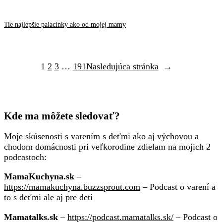
Tie najlepšie palacinky ako od mojej mamy
1
2
3
…
191
Nasledujúca stránka
→
Kde ma môžete sledovať?
Moje skúsenosti s varením s deťmi ako aj výchovou a
chodom domácnosti pri veľkorodine zdielam na mojich 2
podcastoch:
MamaKuchyna.sk
–
https://mamakuchyna.buzzsprout.com
– Podcast o varení a
to s deťmi ale aj pre deti
Mamatalks.sk
–
https://podcast.mamatalks.sk/
– Podcast o