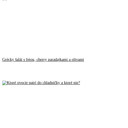
Grécky šalát s fetou, cherry paradajkami a olivami