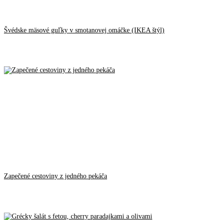
Švédske mäsové guľky v smotanovej omáčke (IKEA štýl)
Zapečené cestoviny z jedného pekáča