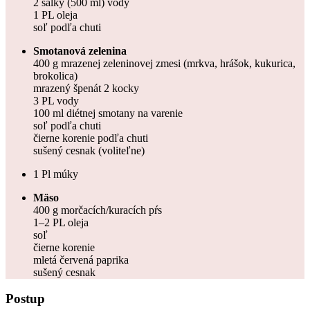
2 šálky (500 ml) vody
1 PL oleja
soľ podľa chuti
Smotanová zelenina
400 g mrazenej zeleninovej zmesi (mrkva, hrášok, kukurica,
brokolica)
mrazený špenát 2 kocky
3 PL vody
100 ml diétnej smotany na varenie
soľ podľa chuti
čierne korenie podľa chuti
sušený cesnak (voliteľne)
1 Pl múky
Mäso
400 g morčacích/kuracích pŕs
1–2 PL oleja
soľ
čierne korenie
mletá červená paprika
sušený cesnak
Postup