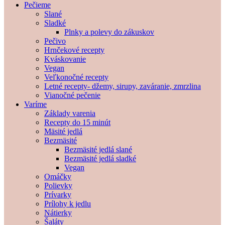
Pečieme
Slané
Sladké
Plnky a polevy do zákuskov
Pečivo
Hrnčekové recepty
Kváskovanie
Vegan
Veľkonočné recepty
Letné recepty- džemy, sirupy, zaváranie, zmrzlina
Vianočné pečenie
Varíme
Základy varenia
Recepty do 15 minút
Mäsité jedlá
Bezmäsité
Bezmäsité jedlá slané
Bezmäsité jedlá sladké
Vegan
Omáčky
Polievky
Prívarky
Prílohy k jedlu
Nátierky
Šaláty