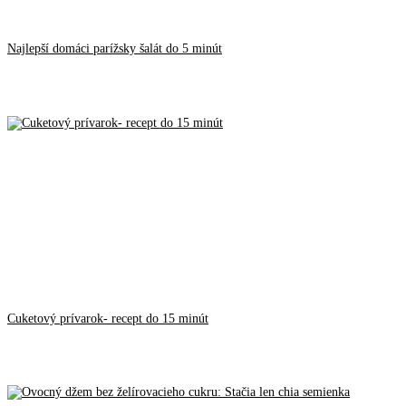
Najlepší domáci parížsky šalát do 5 minút
Cuketový prívarok- recept do 15 minút