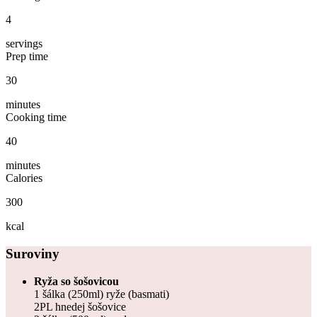
4
servings
Prep time
30
minutes
Cooking time
40
minutes
Calories
300
kcal
Suroviny
Ryža so šošovicou
1 šálka (250ml) ryže (basmati)
2PL hnedej šošovice