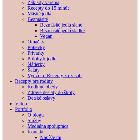
Základy varenia
Recepty do 15 minút
Mäsité jedlá
Bezmäsité
Bezmäsité jedlá slané
Bezmäsité jedlá sladké
Vegan
Omáčky
Polievky
Prívarky
Prílohy k jedlu
Nátierky
Šaláty
Využi to! Recepty zo zásob
Recepty pre rodiny
Rodinné obedy
Zdravé desiaty do školy
Detské oslavy
Video
Portfolio
O blogu
Služby
Mediálna spolupráca
Kontakt
Napíšte mi