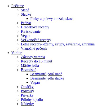
Pečieme
Slané
Sladké
Plnky a polevy do zákuskov
Pečivo
Hrnčekové recepty
Kváskovanie
Vegan
Veľkonočné recepty
Letné recepty- džemy, sirupy, zaváranie, zmrzlina
Vianočné pečenie
Varíme
Základy varenia
Recepty do 15 minút
Mäsité jedlá
Bezmäsité
Bezmäsité jedlá slané
Bezmäsité jedlá sladké
Vegan
Omáčky
Polievky
Prívarky
Prílohy k jedlu
Nátierky