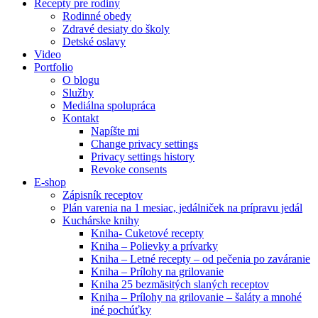
Recepty pre rodiny
Rodinné obedy
Zdravé desiaty do školy
Detské oslavy
Video
Portfolio
O blogu
Služby
Mediálna spolupráca
Kontakt
Napíšte mi
Change privacy settings
Privacy settings history
Revoke consents
E-shop
Zápisník receptov
Plán varenia na 1 mesiac, jedálniček na prípravu jedál
Kuchárske knihy
Kniha- Cuketové recepty
Kniha – Polievky a prívarky
Kniha – Letné recepty – od pečenia po zaváranie
Kniha – Prílohy na grilovanie
Kniha 25 bezmäsitých slaných receptov
Kniha – Prílohy na grilovanie – šaláty a mnohé
iné pochúťky