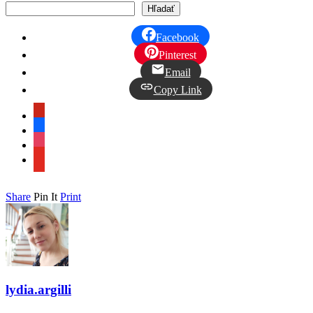
Hľadať
Facebook
Pinterest
Email
Copy Link
pinterest
facebook
instagram
youtube
Share
Pin It
Print
lydia.argilli