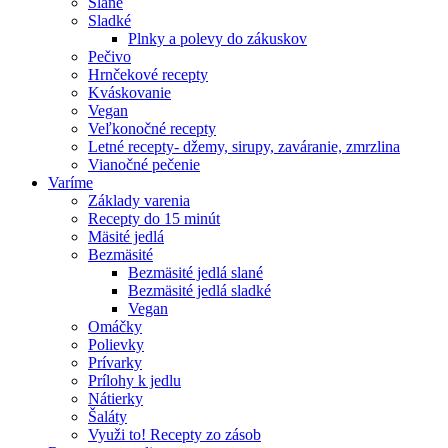
Slané
Sladké
Plnky a polevy do zákuskov
Pečivo
Hrnčekové recepty
Kváskovanie
Vegan
Veľkonočné recepty
Letné recepty- džemy, sirupy, zaváranie, zmrzlina
Vianočné pečenie
Varíme
Základy varenia
Recepty do 15 minút
Mäsité jedlá
Bezmäsité
Bezmäsité jedlá slané
Bezmäsité jedlá sladké
Vegan
Omáčky
Polievky
Prívarky
Prílohy k jedlu
Nátierky
Šaláty
Využi to! Recepty zo zásob