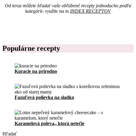
í
d
Od teraz môžete hľadať vaše obľúbené recepty jednoducho podľa
k
á
kategórii- využite na to
INDEX RECEPTOV
r
l
e
n
c
i
e
č
p
e
t
k
o
Populárne recepty
n
v
a
p
r
í
Kuracie na prirodno
p
r
a
v
u
Fazuľová polievka na sladko
j
e
d
á
Karamelová poleva,, ktorá netečie
l
Hľadať