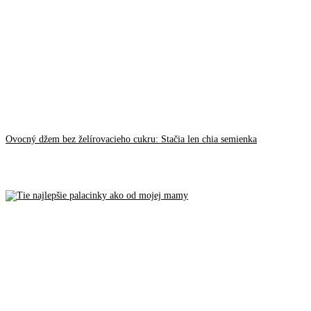
Ovocný džem bez želírovacieho cukru: Stačia len chia semienka