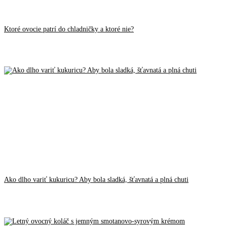
Ktoré ovocie patrí do chladničky a ktoré nie?
Ako dlho variť kukuricu? Aby bola sladká, šťavnatá a plná chuti