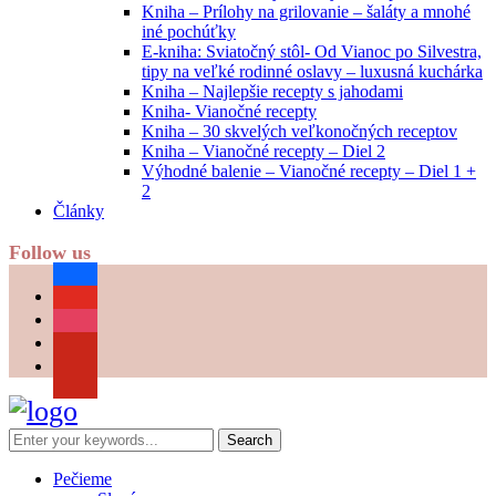
Kniha – Prílohy na grilovanie – šaláty a mnohé
iné pochúťky
E-kniha: Sviatočný stôl- Od Vianoc po Silvestra,
tipy na veľké rodinné oslavy – luxusná kuchárka
Kniha – Najlepšie recepty s jahodami
Kniha- Vianočné recepty
Kniha – 30 skvelých veľkonočných receptov
Kniha – Vianočné recepty – Diel 2
Výhodné balenie – Vianočné recepty – Diel 1 +
2
Články
Follow us
facebook
youtube
instagram
pinterest
Pečieme