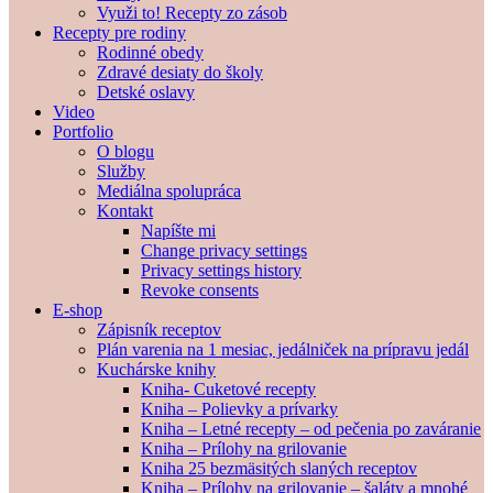
Využi to! Recepty zo zásob
Recepty pre rodiny
Rodinné obedy
Zdravé desiaty do školy
Detské oslavy
Video
Portfolio
O blogu
Služby
Mediálna spolupráca
Kontakt
Napíšte mi
Change privacy settings
Privacy settings history
Revoke consents
E-shop
Zápisník receptov
Plán varenia na 1 mesiac, jedálniček na prípravu jedál
Kuchárske knihy
Kniha- Cuketové recepty
Kniha – Polievky a prívarky
Kniha – Letné recepty – od pečenia po zaváranie
Kniha – Prílohy na grilovanie
Kniha 25 bezmäsitých slaných receptov
Kniha – Prílohy na grilovanie – šaláty a mnohé