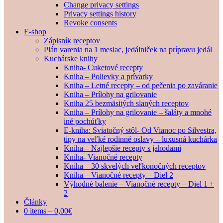
Change privacy settings
Privacy settings history
Revoke consents
E-shop
Zápisník receptov
Plán varenia na 1 mesiac, jedálniček na prípravu jedál
Kuchárske knihy
Kniha- Cuketové recepty
Kniha – Polievky a prívarky
Kniha – Letné recepty – od pečenia po zaváranie
Kniha – Prílohy na grilovanie
Kniha 25 bezmäsitých slaných receptov
Kniha – Prílohy na grilovanie – šaláty a mnohé
iné pochúťky
E-kniha: Sviatočný stôl- Od Vianoc po Silvestra,
tipy na veľké rodinné oslavy – luxusná kuchárka
Kniha – Najlepšie recepty s jahodami
Kniha- Vianočné recepty
Kniha – 30 skvelých veľkonočných receptov
Kniha – Vianočné recepty – Diel 2
Výhodné balenie – Vianočné recepty – Diel 1 +
2
Články
0 items –
0,00
€