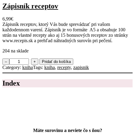
v
Zápisník receptov
o
P
6,99
€
l
Zápisník receptov, ktorý Vás bude sprevádzať pri vašom
á
každodennom varení. Zápisník je vo formáte A5 a obsahuje 100
n
strán na vlastné recepty ako aj 15 bonusových receptov zo stránky
v
www.recepis.sk a prehľad náhradných surovín pri pečení.
a
r
204 na sklade
e
n
m
–
+
Pridať do košíka
i
n
Category:
kniha
Tags:
kniha
, 
recepty
, 
zapisnik
a
o
n
ž
a
Index
s
1
t
m
v
e
o
s
Z
i
á
a
p
c
i
,
s
j
Máte surovinu a neviete čo s ňou?
n
e