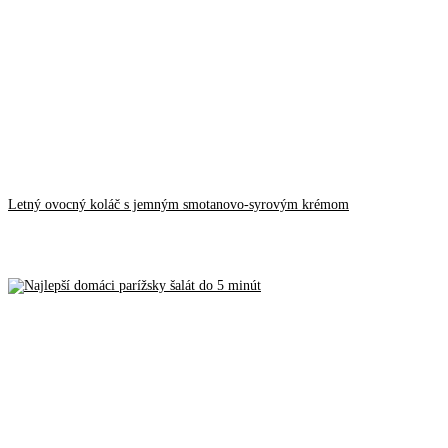
Letný ovocný koláč s jemným smotanovo-syrovým krémom