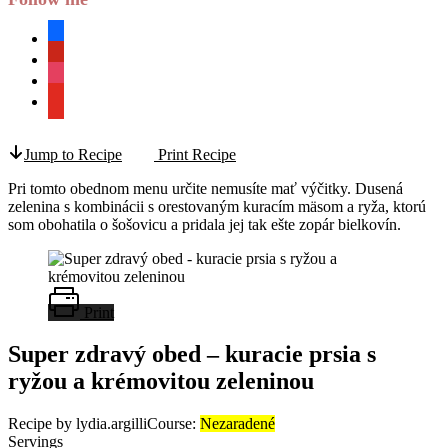
facebook
pinterest
instagram
youtube
Jump to Recipe
Print Recipe
Pri tomto obednom menu určite nemusíte mať výčitky. Dusená
zelenina s kombinácii s orestovaným kuracím mäsom a ryža, ktorú
som obohatila o šošovicu a pridala jej tak ešte zopár bielkovín.
Print
Super zdravý obed – kuracie prsia s
ryžou a krémovitou zeleninou
Recipe by lydia.argilli
Course:
Nezaradené
Servings