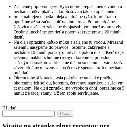
Začneme prípravou ryže. Ryžu dobre prepláchneme vodou a
necháme odkvapkať v sítku. Šošovicu takisto opláchneme.
hrnci nahrejeme trošku oleja a pridáme ryžu, ktorú krátko
opražíme až sa začne lepiť na dno hrnca. Potom pridáme
šošovicu a všetko zalejeme dvojnásobným množstvom vody.
Osolíme, necháme zovrieť a potom zakryté presne 20 minút
dusiť.
Na oleji oprazime krátko múku a zalejene ju vodou. Mrazenú
zeleninu nasypeme do panvice , osolíme, zakryjeme a
necháme 10 minút pomaly ohrievať a potom dusiť. Keď už je
zelenina mäkka ochutíme čiernym koreníme, prípadne
sušeným cesnakom a prilejeme diétnu smotanu na varenie. Na
záver pridáme mrazený alebo čerstvý špenát a už len necháme
prehriať.
Okrem toho si kuracie prsia pokrájame na tenké prúžky a
okoreníme ich soľou, korením, červenou paprikou a sušeným
cesnakom. Na oleji zprudka (na vysokom ohni) opražíme ca 5
minút z každej strany. Už len spolu servírujeme.
Hľadať
Hľadať
Vitajte na stránke plnej receptov pre