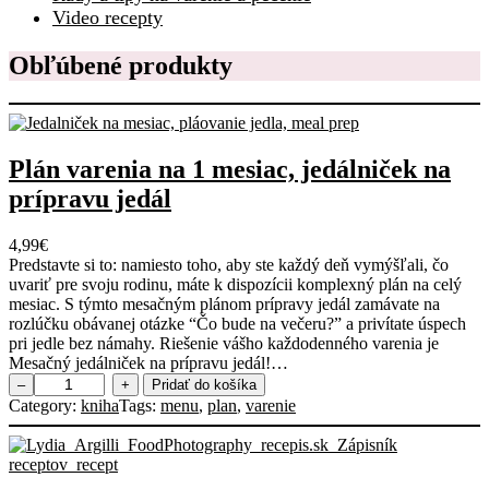
Video recepty
Obľúbené produkty
Plán varenia na 1 mesiac, jedálniček na
prípravu jedál
4,99
€
Predstavte si to: namiesto toho, aby ste každý deň vymýšľali, čo
uvariť pre svoju rodinu, máte k dispozícii komplexný plán na celý
mesiac. S týmto mesačným plánom prípravy jedál zamávate na
rozlúčku obávanej otázke “Čo bude na večeru?” a privítate úspech
pri jedle bez námahy. Riešenie vášho každodenného varenia je
Mesačný jedálniček na prípravu jedál!…
m
–
+
Pridať do košíka
n
Category:
kniha
Tags:
menu
, 
plan
, 
varenie
o
ž
s
t