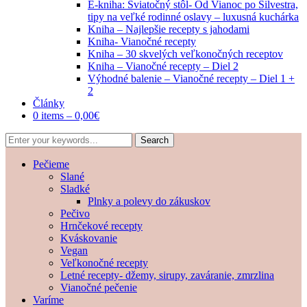
E-kniha: Sviatočný stôl- Od Vianoc po Silvestra,
tipy na veľké rodinné oslavy – luxusná kuchárka
Kniha – Najlepšie recepty s jahodami
Kniha- Vianočné recepty
Kniha – 30 skvelých veľkonočných receptov
Kniha – Vianočné recepty – Diel 2
Výhodné balenie – Vianočné recepty – Diel 1 +
2
Články
0 items –
0,00
€
Pečieme
Slané
Sladké
Plnky a polevy do zákuskov
Pečivo
Hrnčekové recepty
Kváskovanie
Vegan
Veľkonočné recepty
Letné recepty- džemy, sirupy, zaváranie, zmrzlina
Vianočné pečenie
Varíme