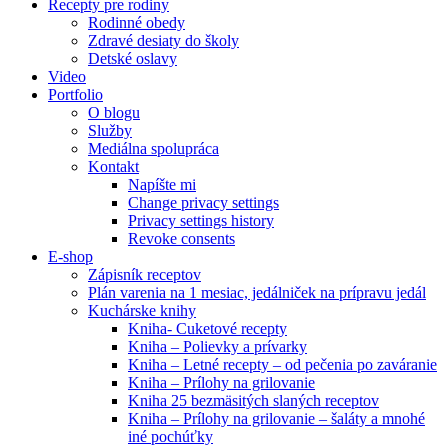
Recepty pre rodiny
Rodinné obedy
Zdravé desiaty do školy
Detské oslavy
Video
Portfolio
O blogu
Služby
Mediálna spolupráca
Kontakt
Napíšte mi
Change privacy settings
Privacy settings history
Revoke consents
E-shop
Zápisník receptov
Plán varenia na 1 mesiac, jedálniček na prípravu jedál
Kuchárske knihy
Kniha- Cuketové recepty
Kniha – Polievky a prívarky
Kniha – Letné recepty – od pečenia po zaváranie
Kniha – Prílohy na grilovanie
Kniha 25 bezmäsitých slaných receptov
Kniha – Prílohy na grilovanie – šaláty a mnohé
iné pochúťky