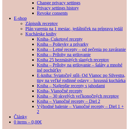
Change privacy settings
Privacy settings history
Revoke consents
E-shop
Zápisník receptov
Plán varenia na 1 mesiac, jedálniček na prípravu jedál
Kuchárske knihy
Kniha- Cuketové recepty
Kniha – Polievky a prívarky
Kniha – Letné recepty – od pečenia po zaváranie
Kniha – Prílohy na grilovanie
Kniha 25 bezmäsitých slaných receptov
Kniha – Prílohy na grilovanie – šaláty a mnohé
iné pochúťky
E-kniha: Sviatočný stôl- Od Vianoc po Silvestra,
tipy na veľké rodinné oslavy – luxusná kuchárka
Kniha – Najlepšie recepty s jahodami
Kniha- Vianočné recepty
Kniha – 30 skvelých veľkonočných receptov
Kniha – Vianočné recepty – Diel 2
Výhodné balenie – Vianočné recepty – Diel 1 +
2
Články
0 items –
0,00
€