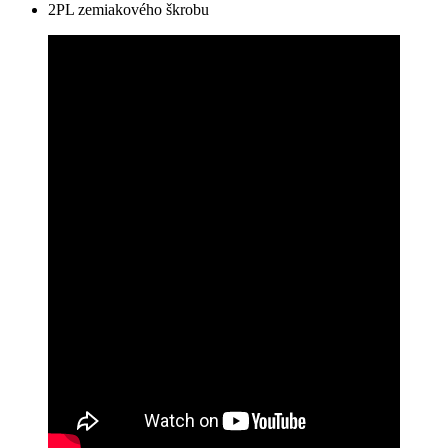
2PL zemiakového škrobu