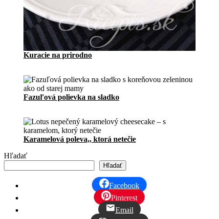
Kuracie na prirodno
Fazuľová polievka na sladko
Karamelová poleva,, ktorá netečie
Hľadať
Hľadať
Facebook
Pinterest
Email