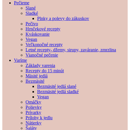
Pečieme
Slané
Sladké
Plnky a polevy do zákuskov
Pečivo
Hrnčekové recepty
Kváskovanie
Vegan
Veľkonočné recepty
Letné recepty- džemy, sirupy, zaváranie, zmrzlina
Vianočné pečenie
Varíme
Základy varenia
Recepty do 15 minút
Mäsité jedlá
Bezmäsité
Bezmäsité jedlá slané
Bezmäsité jedlá sladké
Vegan
Omáčky
Polievky
Prívarky
Prílohy k jedlu
Nátierky
Šaláty