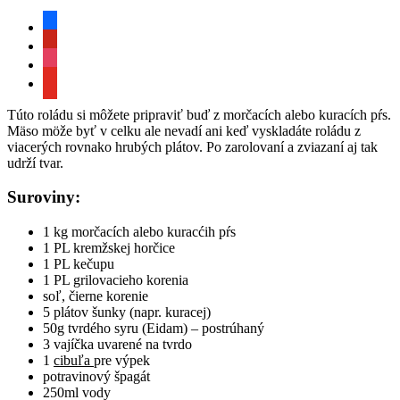
facebook
pinterest
instagram
youtube
Túto roládu si môžete pripraviť buď z morčacích alebo kuracích pŕs.
Mäso möže byť v celku ale nevadí ani keď vyskladáte roládu z
viacerých rovnako hrubých plátov. Po zarolovaní a zviazaní aj tak
udrží tvar.
Suroviny:
1 kg morčacích alebo kuracćih pŕs
1 PL kremžskej horčice
1 PL kečupu
1 PL grilovacieho korenia
soľ, čierne korenie
5 plátov šunky (napr. kuracej)
50g tvrdého syru (Eidam) – postrúhaný
3 vajíčka uvarené na tvrdo
1
cibuľa
pre výpek
potravinový špagát
250ml vody