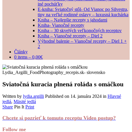
iné pochúťky
E-kniha: Sviatočný stôl- Od Vianoc po Silvestra,
tipy na veľké rodinné oslavy – luxusná kuchárka
Kniha – Najlepšie recepty s jahodami
Kniha- Vianočné recepty
Kniha – 30 skvelých veľkonočných receptov
Kniha – Vianočné recepty – Diel 2
Výhodné balenie – Vianočné recepty – Diel 1 +
2
Články
0 items –
0,00
€
Sviatočná kuracia plnená roláda s omáčkou
Written by
lydia.argilli
Published on
14. januára 2024
in
Hlavné
jedlá
,
Mäsité jedlá
Share
Pin It
Print
Chcete si pozrieť k tomuto receptu Video postup?
Follow me