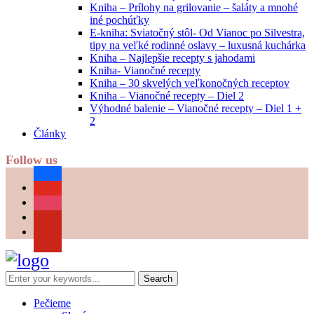
Kniha – Prílohy na grilovanie – šaláty a mnohé
iné pochúťky
E-kniha: Sviatočný stôl- Od Vianoc po Silvestra,
tipy na veľké rodinné oslavy – luxusná kuchárka
Kniha – Najlepšie recepty s jahodami
Kniha- Vianočné recepty
Kniha – 30 skvelých veľkonočných receptov
Kniha – Vianočné recepty – Diel 2
Výhodné balenie – Vianočné recepty – Diel 1 +
2
Články
Follow us
facebook
youtube
instagram
pinterest
Pečieme