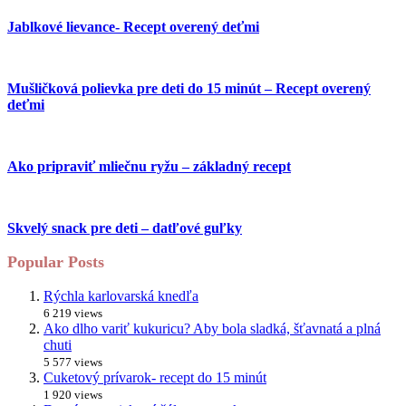
Jablkové lievance- Recept overený deťmi
Mušličková polievka pre deti do 15 minút – Recept overený
deťmi
Ako pripraviť mliečnu ryžu – základný recept
Skvelý snack pre deti – datľové guľky
Popular Posts
Rýchla karlovarská knedľa
6 219 views
Ako dlho variť kukuricu? Aby bola sladká, šťavnatá a plná
chuti
5 577 views
Cuketový prívarok- recept do 15 minút
1 920 views