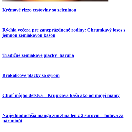
Krémové rizzo cestoviny so zeleninou
Rýchla večera pre zaneprázdnené rodiny: Chrumkavý losos s
jemnou zemiakovou kašou
Tradičné zemiakové placky- haruľa
Brokolicové placky so syrom
Chuť môjho detstva – Krupicová kaša ako od mojej mamy
Najjednoduchšia mango zmrzlina len z 2 surovín – hotová za
pár minút