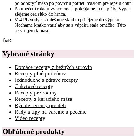
po odokrytí mäso po povrchu potrieť maslom pre lepšiu chuť.
Po upečení roládu vyberieme a pokrájame ju na pláty. Vypek
zlejeme cez sítko do hrnca.
V 4 PL vody si zmiešame škrob a prilejeme do výpeku.
Necháme krátko variť aby sa z vápeku stala omáčka. Túto
servírujem k mäsu.
Ďalší
Vybrané stránky
Domáce recepty z bežných surovín
Recepty plné proteínov
Jednoduché a zdravé recepty
Cuketové recepty
Recepty pre rodiny
Recepty z kuracieho mäsa
Rýchle recepty pre deti
Rady a tipy na varenie a pečenie
Video recepty
Obľúbené produkty