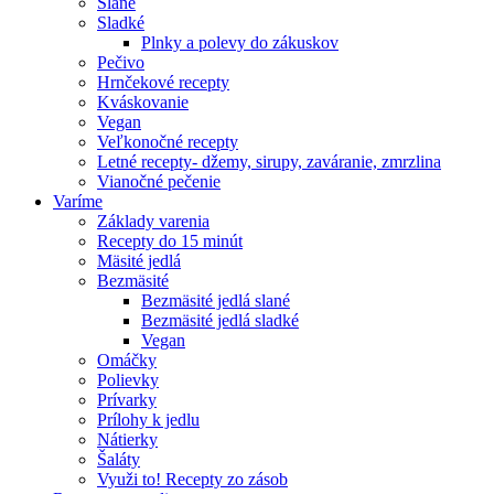
Slané
Sladké
Plnky a polevy do zákuskov
Pečivo
Hrnčekové recepty
Kváskovanie
Vegan
Veľkonočné recepty
Letné recepty- džemy, sirupy, zaváranie, zmrzlina
Vianočné pečenie
Varíme
Základy varenia
Recepty do 15 minút
Mäsité jedlá
Bezmäsité
Bezmäsité jedlá slané
Bezmäsité jedlá sladké
Vegan
Omáčky
Polievky
Prívarky
Prílohy k jedlu
Nátierky
Šaláty
Využi to! Recepty zo zásob