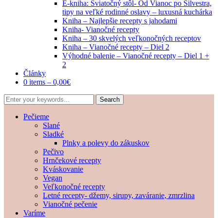
E-kniha: Sviatočný stôl- Od Vianoc po Silvestra,
tipy na veľké rodinné oslavy – luxusná kuchárka
Kniha – Najlepšie recepty s jahodami
Kniha- Vianočné recepty
Kniha – 30 skvelých veľkonočných receptov
Kniha – Vianočné recepty – Diel 2
Výhodné balenie – Vianočné recepty – Diel 1 +
2
Články
0 items –
0,00
€
Pečieme
Slané
Sladké
Plnky a polevy do zákuskov
Pečivo
Hrnčekové recepty
Kváskovanie
Vegan
Veľkonočné recepty
Letné recepty- džemy, sirupy, zaváranie, zmrzlina
Vianočné pečenie
Varíme