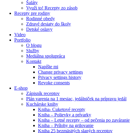
Šaláty
Využi to! Recepty zo zásob
Recepty pre rodiny
Rodinné obedy
Zdravé desiaty do školy
Detské oslavy
Video
Portfolio
O blogu
Služby
Mediálna spolupráca
Kontakt
Napíšte mi
Change privacy settings
Privacy settings history
Revoke consents
E-shop
Zápisník receptov
Plán varenia na 1 mesiac, jedálniček na prípravu jedál
Kuchárske knihy
Kniha- Cuketové recepty
Kniha – Polievky a prívarky
Kniha – Letné recepty – od pečenia po zaváranie
Kniha – Prílohy na grilovanie
Kniha 25 bezmäsitých slaných receptov