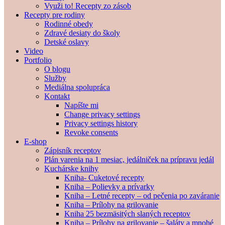
Využi to! Recepty zo zásob
Recepty pre rodiny
Rodinné obedy
Zdravé desiaty do školy
Detské oslavy
Video
Portfolio
O blogu
Služby
Mediálna spolupráca
Kontakt
Napíšte mi
Change privacy settings
Privacy settings history
Revoke consents
E-shop
Zápisník receptov
Plán varenia na 1 mesiac, jedálniček na prípravu jedál
Kuchárske knihy
Kniha- Cuketové recepty
Kniha – Polievky a prívarky
Kniha – Letné recepty – od pečenia po zaváranie
Kniha – Prílohy na grilovanie
Kniha 25 bezmäsitých slaných receptov
Kniha – Prílohy na grilovanie – šaláty a mnohé