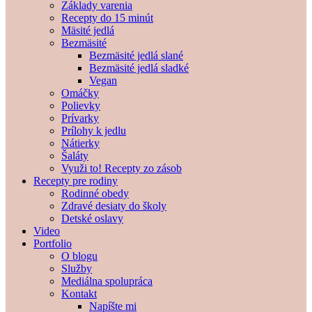
Základy varenia
Recepty do 15 minút
Mäsité jedlá
Bezmäsité
Bezmäsité jedlá slané
Bezmäsité jedlá sladké
Vegan
Omáčky
Polievky
Prívarky
Prílohy k jedlu
Nátierky
Šaláty
Využi to! Recepty zo zásob
Recepty pre rodiny
Rodinné obedy
Zdravé desiaty do školy
Detské oslavy
Video
Portfolio
O blogu
Služby
Mediálna spolupráca
Kontakt
Napíšte mi