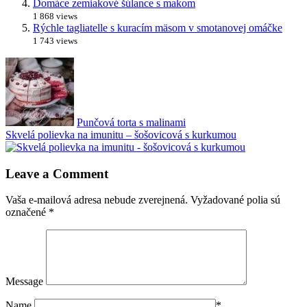
Domáce zemiakové šúlance s makom
1 868 views
Rýchle tagliatelle s kuracím mäsom v smotanovej omáčke
1 743 views
Punčová torta s malinami
Skvelá polievka na imunitu – šošovicová s kurkumou
Leave a Comment
Vaša e-mailová adresa nebude zverejnená.
Vyžadované polia sú
označené
*
Message
Name
*