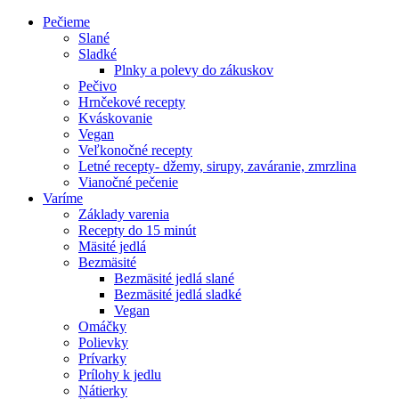
Pečieme
Slané
Sladké
Plnky a polevy do zákuskov
Pečivo
Hrnčekové recepty
Kváskovanie
Vegan
Veľkonočné recepty
Letné recepty- džemy, sirupy, zaváranie, zmrzlina
Vianočné pečenie
Varíme
Základy varenia
Recepty do 15 minút
Mäsité jedlá
Bezmäsité
Bezmäsité jedlá slané
Bezmäsité jedlá sladké
Vegan
Omáčky
Polievky
Prívarky
Prílohy k jedlu
Nátierky