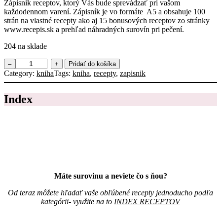
Zápisník receptov, ktorý Vás bude sprevádzať pri vašom
á
každodennom varení. Zápisník je vo formáte A5 a obsahuje 100
n
strán na vlastné recepty ako aj 15 bonusových receptov zo stránky
v
www.recepis.sk a prehľad náhradných surovín pri pečení.
a
r
204 na sklade
e
n
m
–
+
Pridať do košíka
i
n
Category:
kniha
Tags:
kniha
, 
recepty
, 
zapisnik
a
o
n
ž
a
Index
s
1
t
m
v
e
o
s
Z
i
á
a
p
c
i
,
s
j
Máte surovinu a neviete čo s ňou?
n
e
í
d
Od teraz môžete hľadať vaše obľúbené recepty jednoducho podľa
k
á
kategórii- využite na to
INDEX RECEPTOV
r
l
e
n