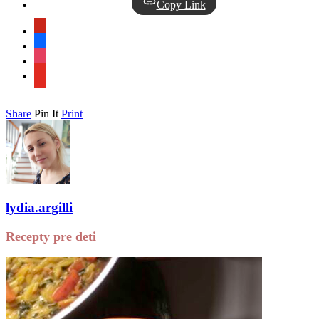
Copy Link
pinterest
facebook
instagram
youtube
Share
Pin It
Print
lydia.argilli
Recepty pre deti