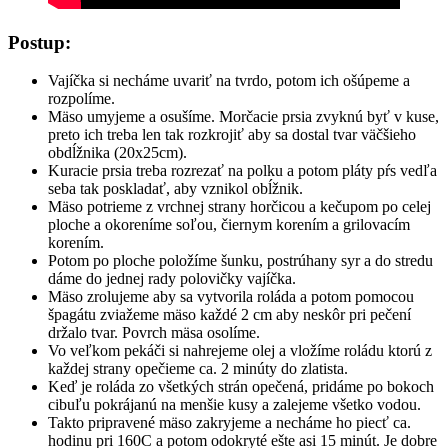
Postup:
Vajíčka si necháme uvariť na tvrdo, potom ich ošúpeme a
rozpolíme.
Mäso umyjeme a osušíme. Morčacie prsia zvyknú byť v kuse,
preto ich treba len tak rozkrojiť aby sa dostal tvar väčšieho
obdĺžnika (20x25cm).
Kuracie prsia treba rozrezať na polku a potom pláty pŕs vedľa
seba tak poskladať, aby vznikol obĺžnik.
Mäso potrieme z vrchnej strany horčicou a kečupom po celej
ploche a okoreníme soľou, čiernym korením a grilovacím
korením.
Potom po ploche položíme šunku, postrúhany syr a do stredu
dáme do jednej rady polovičky vajíčka.
Mäso zrolujeme aby sa vytvorila roláda a potom pomocou
špagátu zviažeme mäso každé 2 cm aby neskôr pri pečení
držalo tvar. Povrch mäsa osolíme.
Vo veľkom pekáči si nahrejeme olej a vložíme roládu ktorú z
každej strany opečieme ca. 2 minúty do zlatista.
Keď je roláda zo všetkých strán opečená, pridáme po bokoch
cibuľu pokrájanú na menšie kusy a zalejeme všetko vodou.
Takto pripravené mäso zakryjeme a necháme ho piecť ca.
hodinu pri 160C a potom odokryté ešte asi 15 minút. Je dobre