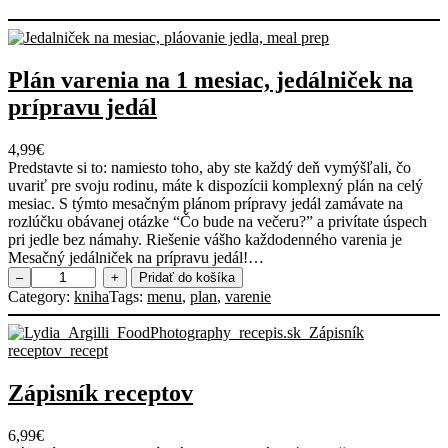
Plán varenia na 1 mesiac, jedálniček na
prípravu jedál
4,99
€
Predstavte si to: namiesto toho, aby ste každý deň vymýšľali, čo
uvariť pre svoju rodinu, máte k dispozícii komplexný plán na celý
mesiac. S týmto mesačným plánom prípravy jedál zamávate na
rozlúčku obávanej otázke “Čo bude na večeru?” a privítate úspech
pri jedle bez námahy. Riešenie vášho každodenného varenia je
Mesačný jedálniček na prípravu jedál!…
m
–
+
Pridať do košíka
n
Category:
kniha
Tags:
menu
, 
plan
, 
varenie
o
ž
s
t
v
Zápisník receptov
o
P
6,99
€
l