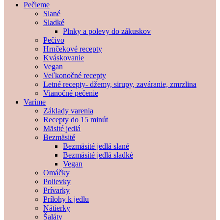
Pečieme
Slané
Sladké
Plnky a polevy do zákuskov
Pečivo
Hrnčekové recepty
Kváskovanie
Vegan
Veľkonočné recepty
Letné recepty- džemy, sirupy, zaváranie, zmrzlina
Vianočné pečenie
Varíme
Základy varenia
Recepty do 15 minút
Mäsité jedlá
Bezmäsité
Bezmäsité jedlá slané
Bezmäsité jedlá sladké
Vegan
Omáčky
Polievky
Prívarky
Prílohy k jedlu
Nátierky
Šaláty