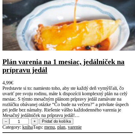
Plán varenia na 1 mesiac, jedálniček na
prípravu jedál
4,99
€
Predstavte si to: namiesto toho, aby ste každý deň vymýšľali, čo
uvariť pre svoju rodinu, máte k dispozícii komplexný plán na celý
mesiac. S týmto mesačným plánom prípravy jedál zamávate na
rozlúčku obávanej otázke “Čo bude na večeru?” a privítate úspech
pri jedle bez námahy. Riešenie vášho každodenného varenia je
Mesačný jedálniček na prípravu jedál!…
m
–
+
Pridať do košíka
n
Category:
kniha
Tags:
menu
, 
plan
, 
varenie
o