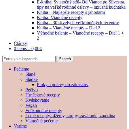
E-kniha: Sviatočný stôl- Od Vianoc po Silvestra,
tipy na veľké rodinné oslavy – luxusná kuchárka
Kniha – Najlepšie recepty s jahodami
Kniha- Vianočné recepty
Kniha – 30 skvelých veľkonočných receptov
Kniha – Vianočné recepty – Diel 2
Výhodné balenie – Vianočné recepty – Diel 1 +
2
Články
0 items –
0,00
€
Pečieme
Slané
Sladké
Plnky a polevy do zákuskov
Pečivo
Hrnčekové recepty
Kváskovanie
Vegan
Veľkonočné recepty
Letné recepty- džemy, sirupy, zaváranie, zmrzlina
Vianočné pečenie
Varíme