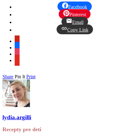
Facebook
Pinterest
Email
Copy Link
pinterest
facebook
instagram
youtube
Share
Pin It
Print
lydia.argilli
Recepty pre deti