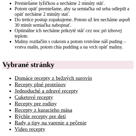
Premiešame lyžičkou a necháme 2 minúty stáť.
Potom opäť premiešame, aby sa semiačka od seba odlepili a
opäť necháme 2 minúty stať.
Do tretice postup zopakujeme. Potom už len necháme aspoň
30 minút semiačka nabopnať.
Optimálne ich necháme prikryté stáť cez noc pri izbovej
teplote.
Maliny roztlačím s cukrom a potom vrstvíme náš puding –
vrstva malín, potom chia pudding a na vrch opäť maliny.
Vybrané stránky
Domáce recepty z bežných surovín
Recepty plné proteínov
Jednoduché a zdravé recepty
Cuketové recepty
Recepty pre rodiny
Recepty z kuracieho mäsa
Rýchle recepty pre deti
Rady a tipy na varenie a pečenie
Video recepty