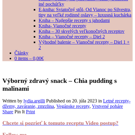
iné pochúťky
E-kniha: Sviatočný stôl- Od Vianoc po Silvestra,
tipy na veľké rodinné oslavy – luxusná kuchárka
Kniha – Najlepšie recepty s jahodami
Kniha- Vianočné recepty
Kniha – 30 skvelých veľkonočných receptov
Kniha – Vianočné recepty – Diel 2
Výhodné balenie – Vianočné recepty – Diel 1 +
2
Články
0 items –
0,00
€
Výborný zdravý snack – Chia pudding s
malinami
Written by
lydia.argilli
Published on
20. júla 2023
in
Letné recepty-
džemy, zaváranie, zmrzlina
,
Vegánske recepty
,
Vrstvené poháre
Share
Pin It
Print
Chcete si pozrieť k tomuto receptu Video postup?
Follow me