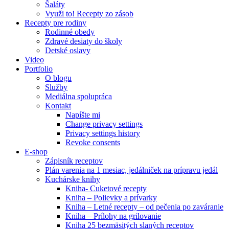
Šaláty
Využi to! Recepty zo zásob
Recepty pre rodiny
Rodinné obedy
Zdravé desiaty do školy
Detské oslavy
Video
Portfolio
O blogu
Služby
Mediálna spolupráca
Kontakt
Napíšte mi
Change privacy settings
Privacy settings history
Revoke consents
E-shop
Zápisník receptov
Plán varenia na 1 mesiac, jedálniček na prípravu jedál
Kuchárske knihy
Kniha- Cuketové recepty
Kniha – Polievky a prívarky
Kniha – Letné recepty – od pečenia po zaváranie
Kniha – Prílohy na grilovanie
Kniha 25 bezmäsitých slaných receptov