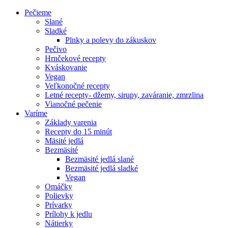
Pečieme
Slané
Sladké
Plnky a polevy do zákuskov
Pečivo
Hrnčekové recepty
Kváskovanie
Vegan
Veľkonočné recepty
Letné recepty- džemy, sirupy, zaváranie, zmrzlina
Vianočné pečenie
Varíme
Základy varenia
Recepty do 15 minút
Mäsité jedlá
Bezmäsité
Bezmäsité jedlá slané
Bezmäsité jedlá sladké
Vegan
Omáčky
Polievky
Prívarky
Prílohy k jedlu
Nátierky