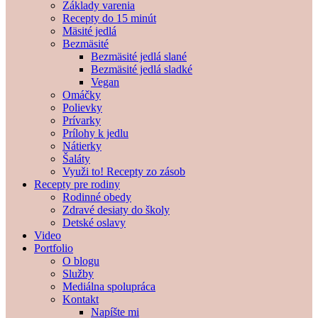
Základy varenia
Recepty do 15 minút
Mäsité jedlá
Bezmäsité
Bezmäsité jedlá slané
Bezmäsité jedlá sladké
Vegan
Omáčky
Polievky
Prívarky
Prílohy k jedlu
Nátierky
Šaláty
Využi to! Recepty zo zásob
Recepty pre rodiny
Rodinné obedy
Zdravé desiaty do školy
Detské oslavy
Video
Portfolio
O blogu
Služby
Mediálna spolupráca
Kontakt
Napíšte mi