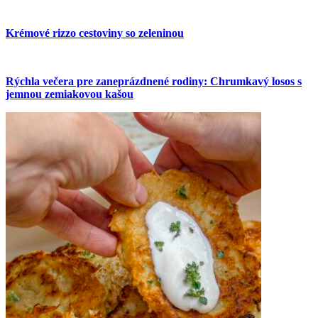
Krémové rizzo cestoviny so zeleninou
Rýchla večera pre zaneprázdnené rodiny: Chrumkavý losos s
jemnou zemiakovou kašou