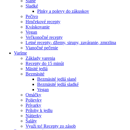
Slané
Sladké
Plnky a polevy do zákuskov
Pečivo
Hrnčekové recepty
Kváskovanie
Vegan
Veľkonočné recepty
Letné recepty- džemy, sirupy, zaváranie, zmrzlina
Vianočné pečenie
Varíme
Základy varenia
Recepty do 15 minút
Mäsité jedlá
Bezmäsité
Bezmäsité jedlá slané
Bezmäsité jedlá sladké
Vegan
Omáčky
Polievky
Prívarky
Prílohy k jedlu
Nátierky
Šaláty
Využi to! Recepty zo zásob