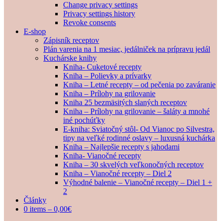
Change privacy settings
Privacy settings history
Revoke consents
E-shop
Zápisník receptov
Plán varenia na 1 mesiac, jedálniček na prípravu jedál
Kuchárske knihy
Kniha- Cuketové recepty
Kniha – Polievky a prívarky
Kniha – Letné recepty – od pečenia po zaváranie
Kniha – Prílohy na grilovanie
Kniha 25 bezmäsitých slaných receptov
Kniha – Prílohy na grilovanie – šaláty a mnohé
iné pochúťky
E-kniha: Sviatočný stôl- Od Vianoc po Silvestra,
tipy na veľké rodinné oslavy – luxusná kuchárka
Kniha – Najlepšie recepty s jahodami
Kniha- Vianočné recepty
Kniha – 30 skvelých veľkonočných receptov
Kniha – Vianočné recepty – Diel 2
Výhodné balenie – Vianočné recepty – Diel 1 +
2
Články
0 items –
0,00
€