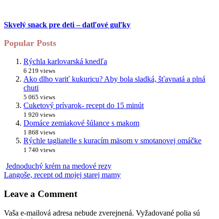
Skvelý snack pre deti – datľové guľky
Popular Posts
Rýchla karlovarská knedľa
6 219 views
Ako dlho variť kukuricu? Aby bola sladká, šťavnatá a plná
chuti
5 065 views
Cuketový prívarok- recept do 15 minút
1 920 views
Domáce zemiakové šúlance s makom
1 868 views
Rýchle tagliatelle s kuracím mäsom v smotanovej omáčke
1 740 views
Jednoduchý krém na medové rezy
Langoše, recept od mojej starej mamy
Leave a Comment
Vaša e-mailová adresa nebude zverejnená.
Vyžadované polia sú