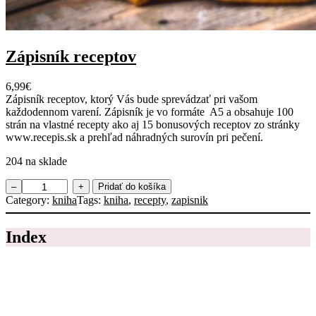
l
Zápisník receptov
6,99
€
Zápisník receptov, ktorý Vás bude sprevádzať pri vašom
každodennom varení. Zápisník je vo formáte A5 a obsahuje 100
strán na vlastné recepty ako aj 15 bonusových receptov zo stránky
www.recepis.sk a prehľad náhradných surovín pri pečení.
204 na sklade
m
–
+
Pridať do košíka
n
Category:
kniha
Tags:
kniha
, 
recepty
, 
zapisnik
o
ž
Index
s
t
v
o
Z
á
p