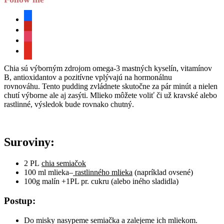
facebook
pinterest
instagram
youtube
Chia sú výborným zdrojom omega-3 mastných kyselín, vitamínov
B, antioxidantov a pozitívne vplývajú na hormonálnu
rovnováhu. Tento pudding zvládnete skutočne za pár minút a nielen
chutí výborne ale aj zasýti. Mlieko môžete voliť či už kravské alebo
rastlinné, výsledok bude rovnako chutný.
Suroviny:
2 PL
chia semiačok
100 ml mlieka–
rastlinného mlieka
(napríklad ovsené)
100g malín +1PL pr. cukru (alebo iného sladidla)
Postup:
Do misky nasypeme semiačka a zalejeme ich mliekom.