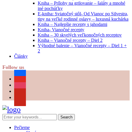
Kniha – Prílohy na grilovanie – šaláty a mnohé
iné pochúťky
E-kniha: Sviatočný stôl- Od Vianoc po Silvestra,
tipy na veľké rodinné oslavy – luxusná kuchárka
Kniha – Najlepšie recepty s jahodami
Kniha- Vianočné recepty
Kniha – 30 skvelých veľkonočných receptov
Kniha – Vianočné recepty – Diel 2
Výhodné balenie – Vianočné recepty – Diel 1 +
2
Články
Follow us
facebook
youtube
instagram
pinterest
Pečieme