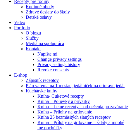
Recepty pre rodiny
Rodinné obedy
Zdravé desiaty do školy
Detské oslavy
Video
Portfolio
O blogu
Služby
Mediálna spolupráca
Kontakt
Napíšte mi
Change privacy settings
Privacy settings history
Revoke consents
E-shop
Zápisník receptov
Plán varenia na 1 mesiac, jedálniček na prípravu jedál
Kuchárske knihy
Kniha- Cuketové recepty
Kniha – Polievky a prívarky
Kniha – Letné recepty – od pečenia po zaváranie
Kniha – Prílohy na grilovanie
Kniha 25 bezmäsitých slaných receptov
Kniha – Prílohy na grilovanie – šaláty a mnohé
iné pochúťky