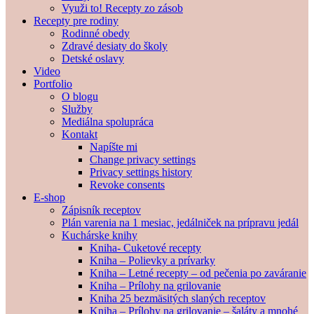
Využi to! Recepty zo zásob
Recepty pre rodiny
Rodinné obedy
Zdravé desiaty do školy
Detské oslavy
Video
Portfolio
O blogu
Služby
Mediálna spolupráca
Kontakt
Napíšte mi
Change privacy settings
Privacy settings history
Revoke consents
E-shop
Zápisník receptov
Plán varenia na 1 mesiac, jedálniček na prípravu jedál
Kuchárske knihy
Kniha- Cuketové recepty
Kniha – Polievky a prívarky
Kniha – Letné recepty – od pečenia po zaváranie
Kniha – Prílohy na grilovanie
Kniha 25 bezmäsitých slaných receptov
Kniha – Prílohy na grilovanie – šaláty a mnohé