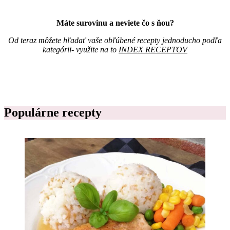
i
s
Máte surovinu a neviete čo s ňou?
n
í
Od teraz môžete hľadať vaše obľúbené recepty jednoducho podľa
k
kategórii- využite na to
INDEX RECEPTOV
r
e
c
e
p
t
o
Populárne recepty
v