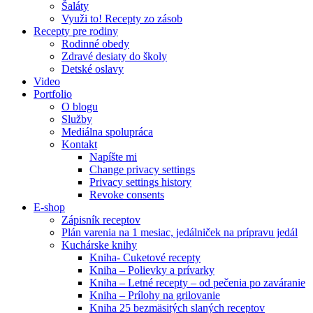
Šaláty
Využi to! Recepty zo zásob
Recepty pre rodiny
Rodinné obedy
Zdravé desiaty do školy
Detské oslavy
Video
Portfolio
O blogu
Služby
Mediálna spolupráca
Kontakt
Napíšte mi
Change privacy settings
Privacy settings history
Revoke consents
E-shop
Zápisník receptov
Plán varenia na 1 mesiac, jedálniček na prípravu jedál
Kuchárske knihy
Kniha- Cuketové recepty
Kniha – Polievky a prívarky
Kniha – Letné recepty – od pečenia po zaváranie
Kniha – Prílohy na grilovanie
Kniha 25 bezmäsitých slaných receptov