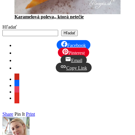
Karamelová poleva,, ktorá netečie
Hľadať
Hľadať
Facebook
Pinterest
Email
Copy Link
pinterest
facebook
instagram
youtube
Share
Pin It
Print