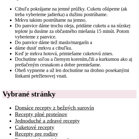
Cibuľu pokrájame na jemné prúžky. Cuketu ošúpeme (ak
treba vyberieme jadierka) a dužinu postrúhame.
Mrkvu takisto postrúhame na jemno.
Do panvice dáme trochu oleja, pridáme cuketu a na nízskej
teplote ju dusíme za občastného miešania 15 minút. Potom
vyberieme z panvice.
Do panvice dáme tiež maslo/margarín a
dáme dusiť mrkvu a cibuľku.
Keď je mrkva hotová, primiešame cuketovú zmes.
Dochutíme soľou a čiernym korením,čili a kurkumou ako aj
pretlačeným cesnakom a dobre premiešame.
Oheň vypneme a už len dochutíme na drobno posekanými
lístkami petržlenovej vnati.
Vybrané stránky
Domáce recepty z bežných surovín
Recepty plné proteínov
Jednoduché a zdravé recepty
Cuketové recepty
Recepty pre rodiny