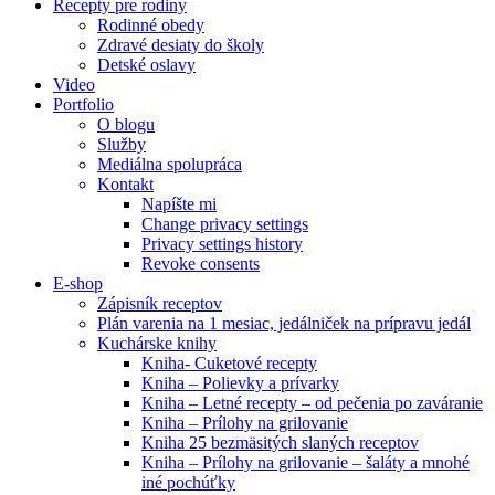
Recepty pre rodiny
Rodinné obedy
Zdravé desiaty do školy
Detské oslavy
Video
Portfolio
O blogu
Služby
Mediálna spolupráca
Kontakt
Napíšte mi
Change privacy settings
Privacy settings history
Revoke consents
E-shop
Zápisník receptov
Plán varenia na 1 mesiac, jedálniček na prípravu jedál
Kuchárske knihy
Kniha- Cuketové recepty
Kniha – Polievky a prívarky
Kniha – Letné recepty – od pečenia po zaváranie
Kniha – Prílohy na grilovanie
Kniha 25 bezmäsitých slaných receptov
Kniha – Prílohy na grilovanie – šaláty a mnohé
iné pochúťky