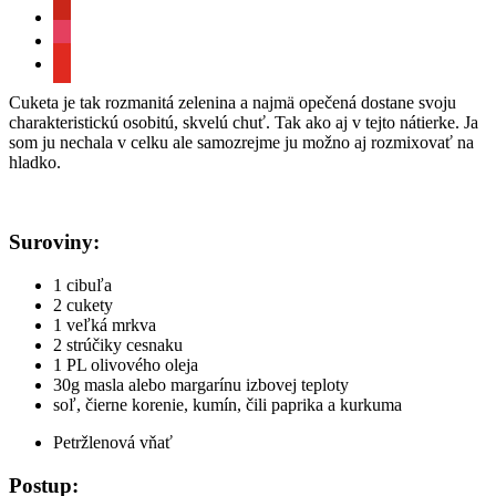
pinterest
instagram
youtube
Cuketa je tak rozmanitá zelenina a najmä opečená dostane svoju
charakteristickú osobitú, skvelú chuť. Tak ako aj v tejto nátierke. Ja
som ju nechala v celku ale samozrejme ju možno aj rozmixovať na
hladko.
Suroviny:
1 cibuľa
2 cukety
1 veľká mrkva
2 strúčiky cesnaku
1 PL olivového oleja
30g masla alebo margarínu izbovej teploty
soľ, čierne korenie, kumín, čili paprika a kurkuma
Petržlenová vňať
Postup: