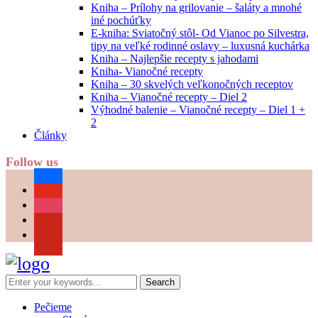
Kniha – Prílohy na grilovanie – šaláty a mnohé
iné pochúťky
E-kniha: Sviatočný stôl- Od Vianoc po Silvestra,
tipy na veľké rodinné oslavy – luxusná kuchárka
Kniha – Najlepšie recepty s jahodami
Kniha- Vianočné recepty
Kniha – 30 skvelých veľkonočných receptov
Kniha – Vianočné recepty – Diel 2
Výhodné balenie – Vianočné recepty – Diel 1 +
2
Články
Follow us
facebook
youtube
instagram
pinterest
Pečieme