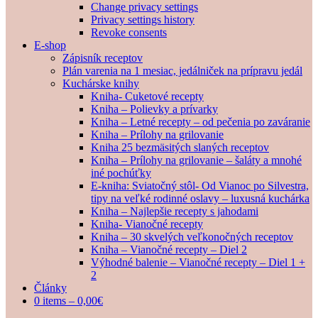
Change privacy settings
Privacy settings history
Revoke consents
E-shop
Zápisník receptov
Plán varenia na 1 mesiac, jedálniček na prípravu jedál
Kuchárske knihy
Kniha- Cuketové recepty
Kniha – Polievky a prívarky
Kniha – Letné recepty – od pečenia po zaváranie
Kniha – Prílohy na grilovanie
Kniha 25 bezmäsitých slaných receptov
Kniha – Prílohy na grilovanie – šaláty a mnohé
iné pochúťky
E-kniha: Sviatočný stôl- Od Vianoc po Silvestra,
tipy na veľké rodinné oslavy – luxusná kuchárka
Kniha – Najlepšie recepty s jahodami
Kniha- Vianočné recepty
Kniha – 30 skvelých veľkonočných receptov
Kniha – Vianočné recepty – Diel 2
Výhodné balenie – Vianočné recepty – Diel 1 +
2
Články
0 items –
0,00
€