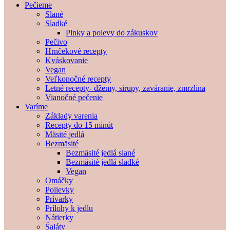
Pečieme
Slané
Sladké
Plnky a polevy do zákuskov
Pečivo
Hrnčekové recepty
Kváskovanie
Vegan
Veľkonočné recepty
Letné recepty- džemy, sirupy, zaváranie, zmrzlina
Vianočné pečenie
Varíme
Základy varenia
Recepty do 15 minút
Mäsité jedlá
Bezmäsité
Bezmäsité jedlá slané
Bezmäsité jedlá sladké
Vegan
Omáčky
Polievky
Prívarky
Prílohy k jedlu
Nátierky
Šaláty