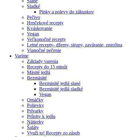
Slané
Sladké
Plnky a polevy do zákuskov
Pečivo
Hrnčekové recepty
Kváskovanie
Vegan
Veľkonočné recepty
Letné recepty- džemy, sirupy, zaváranie, zmrzlina
Vianočné pečenie
Varíme
Základy varenia
Recepty do 15 minút
Mäsité jedlá
Bezmäsité
Bezmäsité jedlá slané
Bezmäsité jedlá sladké
Vegan
Omáčky
Polievky
Prívarky
Prílohy k jedlu
Nátierky
Šaláty
Využi to! Recepty zo zásob