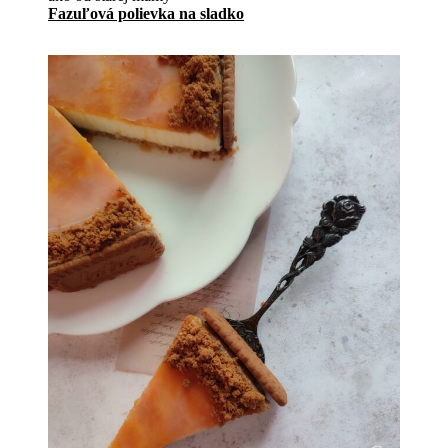
u
Fazuľová polievka na sladko
j
e
d
á
l