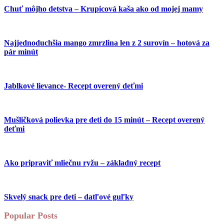
Chuť môjho detstva – Krupicová kaša ako od mojej mamy
Najjednoduchšia mango zmrzlina len z 2 surovín – hotová za
pár minút
Jablkové lievance- Recept overený deťmi
Mušličková polievka pre deti do 15 minút – Recept overený
deťmi
Ako pripraviť mliečnu ryžu – základný recept
Skvelý snack pre deti – datľové guľky
Popular Posts