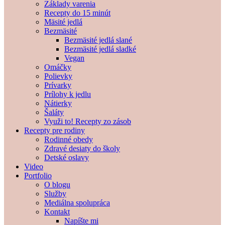
Základy varenia
Recepty do 15 minút
Mäsité jedlá
Bezmäsité
Bezmäsité jedlá slané
Bezmäsité jedlá sladké
Vegan
Omáčky
Polievky
Prívarky
Prílohy k jedlu
Nátierky
Šaláty
Využi to! Recepty zo zásob
Recepty pre rodiny
Rodinné obedy
Zdravé desiaty do školy
Detské oslavy
Video
Portfolio
O blogu
Služby
Mediálna spolupráca
Kontakt
Napíšte mi