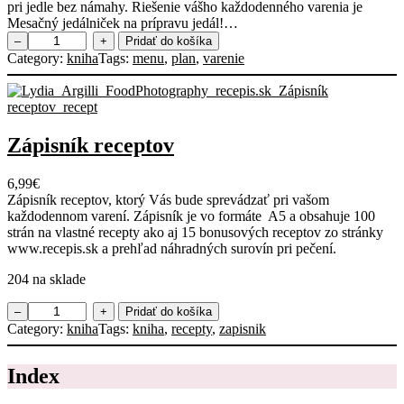
pri jedle bez námahy. Riešenie vášho každodenného varenia je
Mesačný jedálniček na prípravu jedál!…
m
–
+
Pridať do košíka
n
Category:
kniha
Tags:
menu
, 
plan
, 
varenie
o
ž
s
t
v
Zápisník receptov
o
P
6,99
€
l
Zápisník receptov, ktorý Vás bude sprevádzať pri vašom
á
každodennom varení. Zápisník je vo formáte A5 a obsahuje 100
n
strán na vlastné recepty ako aj 15 bonusových receptov zo stránky
v
www.recepis.sk a prehľad náhradných surovín pri pečení.
a
r
204 na sklade
e
n
m
–
+
Pridať do košíka
i
n
Category:
kniha
Tags:
kniha
, 
recepty
, 
zapisnik
a
o
n
ž
a
Index
s
1
t
m