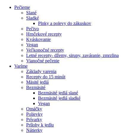
Pečieme
Slané
Sladké
Plnky a polevy do zákuskov
Pečivo
Hrnčekové recepty
Kváskovanie
Vegan
Veľkonočné recepty
Letné recepty- džemy, sirupy, zaváranie, zmrzlina
Vianočné pečenie
Varíme
Základy varenia
Recepty do 15 minút
Mäsité jedlá
Bezmäsité
Bezmäsité jedlá slané
Bezmäsité jedlá sladké
Vegan
Omáčky
Polievky
Prívarky
Prílohy k jedlu
Nátierky