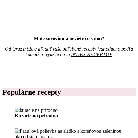
v
e
o
s
Z
i
á
a
p
c
i
,
s
j
Máte surovinu a neviete čo s ňou?
n
e
í
d
Od teraz môžete hľadať vaše obľúbené recepty jednoducho podľa
k
á
kategórii- využite na to
INDEX RECEPTOV
r
l
e
n
c
i
e
č
p
e
t
k
o
Populárne recepty
n
v
a
p
r
í
Kuracie na prirodno
p
r
a
v