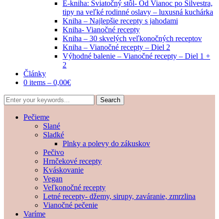
E-kniha: Sviatočný stôl- Od Vianoc po Silvestra,
tipy na veľké rodinné oslavy – luxusná kuchárka
Kniha – Najlepšie recepty s jahodami
Kniha- Vianočné recepty
Kniha – 30 skvelých veľkonočných receptov
Kniha – Vianočné recepty – Diel 2
Výhodné balenie – Vianočné recepty – Diel 1 +
2
Články
0 items –
0,00
€
Pečieme
Slané
Sladké
Plnky a polevy do zákuskov
Pečivo
Hrnčekové recepty
Kváskovanie
Vegan
Veľkonočné recepty
Letné recepty- džemy, sirupy, zaváranie, zmrzlina
Vianočné pečenie
Varíme