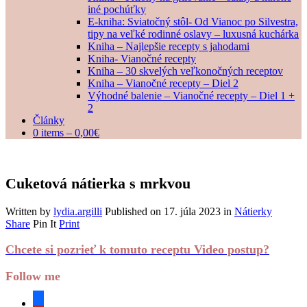
iné pochúťky
E-kniha: Sviatočný stôl- Od Vianoc po Silvestra,
tipy na veľké rodinné oslavy – luxusná kuchárka
Kniha – Najlepšie recepty s jahodami
Kniha- Vianočné recepty
Kniha – 30 skvelých veľkonočných receptov
Kniha – Vianočné recepty – Diel 2
Výhodné balenie – Vianočné recepty – Diel 1 +
2
Články
0 items –
0,00
€
Cuketová nátierka s mrkvou
Written by
lydia.argilli
Published on
17. júla 2023
in
Nátierky
Share
Pin It
Print
Chcete si pozrieť k tomuto receptu Video postup?
Follow me
facebook