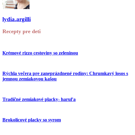
lydia.argilli
Recepty pre deti
Krémové rizzo cestoviny so zeleninou
Rýchla večera pre zaneprázdnené rodiny: Chrumkavý losos s
jemnou zemiakovou kašou
Tradičné zemiakové placky- haruľa
Brokolicové placky so syrom