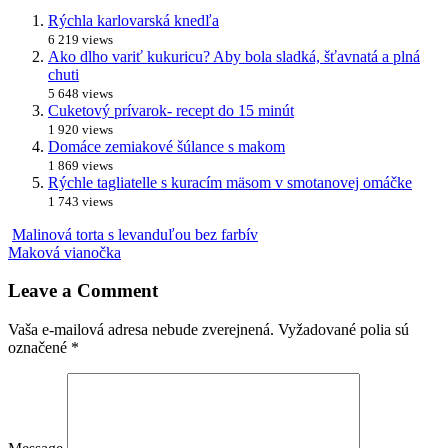
Rýchla karlovarská knedľa
6 219 views
Ako dlho variť kukuricu? Aby bola sladká, šťavnatá a plná
chuti
5 648 views
Cuketový prívarok- recept do 15 minút
1 920 views
Domáce zemiakové šúlance s makom
1 869 views
Rýchle tagliatelle s kuracím mäsom v smotanovej omáčke
1 743 views
Malinová torta s levanduľou bez farbív
Maková vianočka
Leave a Comment
Vaša e-mailová adresa nebude zverejnená.
Vyžadované polia sú
označené
*