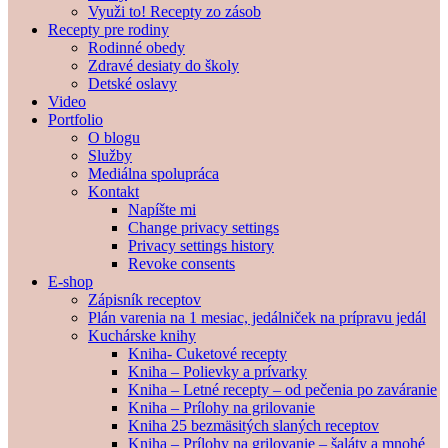
Využi to! Recepty zo zásob
Recepty pre rodiny
Rodinné obedy
Zdravé desiaty do školy
Detské oslavy
Video
Portfolio
O blogu
Služby
Mediálna spolupráca
Kontakt
Napíšte mi
Change privacy settings
Privacy settings history
Revoke consents
E-shop
Zápisník receptov
Plán varenia na 1 mesiac, jedálniček na prípravu jedál
Kuchárske knihy
Kniha- Cuketové recepty
Kniha – Polievky a prívarky
Kniha – Letné recepty – od pečenia po zaváranie
Kniha – Prílohy na grilovanie
Kniha 25 bezmäsitých slaných receptov
Kniha – Prílohy na grilovanie – šaláty a mnohé