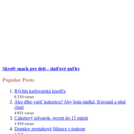
Skvelý snack pre deti – datľové guľky
Popular Posts
Rýchla karlovarská knedľa
6 219 views
Ako dlho variť kukuricu? Aby bola sladká, šťavnatá a plná
chuti
4 951 views
Cuketový prívarok- recept do 15 minút
1 919 views
Domáce zemiakové šúlance s makom