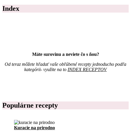
ž
Index
s
t
v
o
Z
á
p
i
s
Máte surovinu a neviete čo s ňou?
n
í
Od teraz môžete hľadať vaše obľúbené recepty jednoducho podľa
k
kategórii- využite na to
INDEX RECEPTOV
r
e
c
e
p
t
o
Populárne recepty
v
Kuracie na prirodno