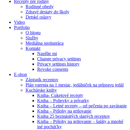
Recepty pre rodiny
Rodinné obedy
Zdravé desiaty do školy
Detské oslavy
Video
Portfolio
O blogu
Služby
Mediálna spolupráca
Kontakt
Napíšte mi
Change privacy settings
Privacy settings history
Revoke consents
E-shop
Zápisník receptov
Plán varenia na 1 mesiac, jedálniček na prípravu jedál
Kuchárske knihy
Kniha- Cuketové recepty
Kniha – Polievky a prívarky
Kniha – Letné recepty – od pečenia po zaváranie
Kniha – Prílohy na grilovanie
Kniha 25 bezmäsitých slaných receptov
Kniha – Prílohy na grilovanie – šaláty a mnohé
iné pochúťky