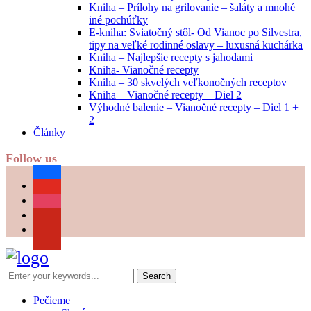
Kniha – Prílohy na grilovanie – šaláty a mnohé
iné pochúťky
E-kniha: Sviatočný stôl- Od Vianoc po Silvestra,
tipy na veľké rodinné oslavy – luxusná kuchárka
Kniha – Najlepšie recepty s jahodami
Kniha- Vianočné recepty
Kniha – 30 skvelých veľkonočných receptov
Kniha – Vianočné recepty – Diel 2
Výhodné balenie – Vianočné recepty – Diel 1 +
2
Články
Follow us
facebook
youtube
instagram
pinterest
Pečieme