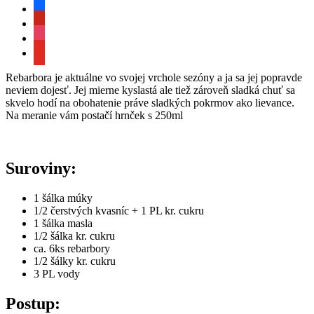
facebook
pinterest
instagram
youtube
Rebarbora je aktuálne vo svojej vrchole sezóny a ja sa jej popravde
neviem dojesť. Jej mierne kyslastá ale tiež zároveň sladká chuť sa
skvelo hodí na obohatenie práve sladkých pokrmov ako lievance.
Na meranie vám postačí hrnček s 250ml
Suroviny:
1 šálka múky
1/2 čerstvých kvasníc + 1 PL kr. cukru
1 šálka masla
1/2 šálka kr. cukru
ca. 6ks rebarbory
1/2 šálky kr. cukru
3 PL vody
Postup: