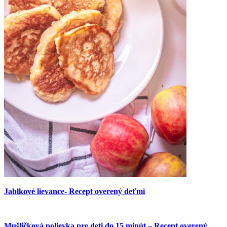
Jablkové lievance- Recept overený deťmi
Mušličková polievka pre deti do 15 minút – Recept overený