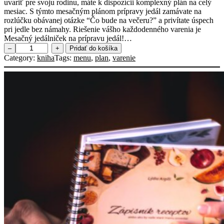
uvariť pre svoju rodinu, máte k dispozícii komplexný plán na celý
mesiac. S týmto mesačným plánom prípravy jedál zamávate na
rozlúčku obávanej otázke “Čo bude na večeru?” a privítate úspech
pri jedle bez námahy. Riešenie vášho každodenného varenia je
Mesačný jedálniček na prípravu jedál!…
m
–
+
Pridať do košíka
n
Category:
kniha
Tags:
menu
, 
plan
, 
varenie
o
ž
s
t
v
o
P
l
á
n
v
a
r
e
n
i
a
n