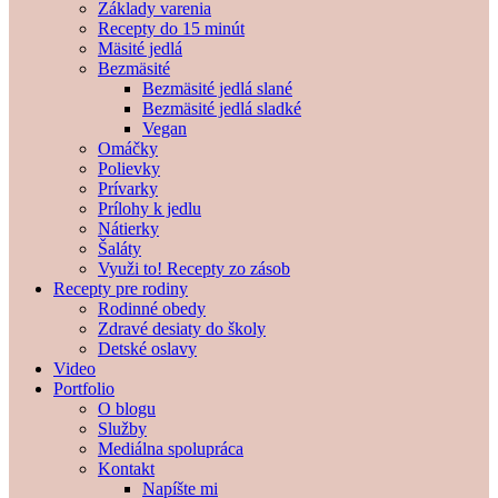
Základy varenia
Recepty do 15 minút
Mäsité jedlá
Bezmäsité
Bezmäsité jedlá slané
Bezmäsité jedlá sladké
Vegan
Omáčky
Polievky
Prívarky
Prílohy k jedlu
Nátierky
Šaláty
Využi to! Recepty zo zásob
Recepty pre rodiny
Rodinné obedy
Zdravé desiaty do školy
Detské oslavy
Video
Portfolio
O blogu
Služby
Mediálna spolupráca
Kontakt
Napíšte mi