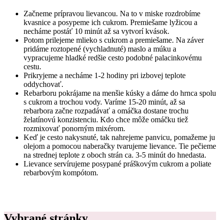
Začneme prípravou lievancou. Na to v miske rozdrobíme
kvasnice a posypeme ich cukrom. Premiešame lyžicou a
necháme postáť 10 minút až sa vytvorí kvások.
Potom prilejeme mlieko s cukrom a premiešame. Na záver
pridáme roztopené (vychladnuté) maslo a múku a
vypracujeme hladké redšie cesto podobné palacinkovému
cestu.
Prikryjeme a necháme 1-2 hodiny pri izbovej teplote
oddychovať.
Rebarboru pokrájame na menšie kúsky a dáme do hrnca spolu
s cukrom a trochou vody. Varíme 15-20 minút, až sa
rebarbora začne rozpadávať a omáčka dostane trochu
želatínovú konzistenciu. Kdo chce môže omáčku tiež
rozmixovať ponorným mixérom.
Keď je cesto nakysnuté, tak nahrejeme panvicu, pomažeme ju
olejom a pomocou naberačky tvarujeme lievance. Tie pečieme
na strednej teplote z oboch strán ca. 3-5 minút do hnedasta.
Lievance servírujeme posypané práškovým cukrom a poliate
rebarbovým kompótom.
Vybrané stránky