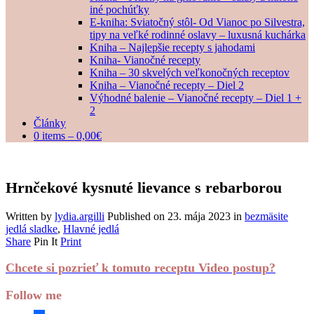
iné pochúťky
E-kniha: Sviatočný stôl- Od Vianoc po Silvestra,
tipy na veľké rodinné oslavy – luxusná kuchárka
Kniha – Najlepšie recepty s jahodami
Kniha- Vianočné recepty
Kniha – 30 skvelých veľkonočných receptov
Kniha – Vianočné recepty – Diel 2
Výhodné balenie – Vianočné recepty – Diel 1 +
2
Články
0 items –
0,00
€
Hrnčekové kysnuté lievance s rebarborou
Written by
lydia.argilli
Published on
23. mája 2023
in
bezmäsite
jedlá sladke
,
Hlavné jedlá
Share
Pin It
Print
Chcete si pozrieť k tomuto receptu Video postup?
Follow me