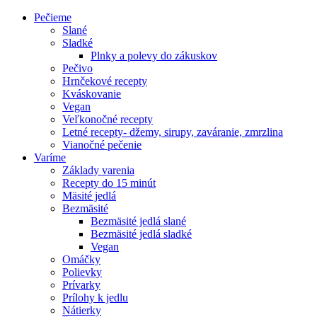
Pečieme
Slané
Sladké
Plnky a polevy do zákuskov
Pečivo
Hrnčekové recepty
Kváskovanie
Vegan
Veľkonočné recepty
Letné recepty- džemy, sirupy, zaváranie, zmrzlina
Vianočné pečenie
Varíme
Základy varenia
Recepty do 15 minút
Mäsité jedlá
Bezmäsité
Bezmäsité jedlá slané
Bezmäsité jedlá sladké
Vegan
Omáčky
Polievky
Prívarky
Prílohy k jedlu
Nátierky