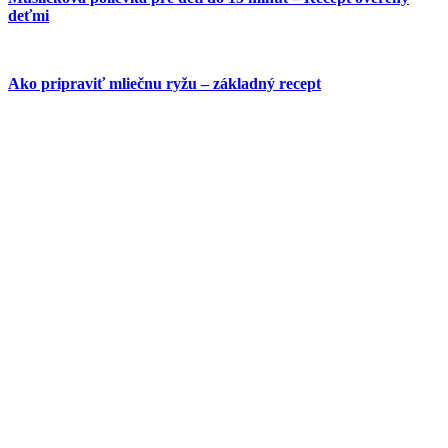
deťmi
Ako pripraviť mliečnu ryžu – základný recept