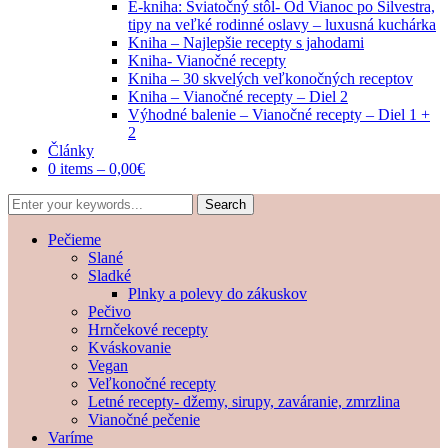
E-kniha: Sviatočný stôl- Od Vianoc po Silvestra,
tipy na veľké rodinné oslavy – luxusná kuchárka
Kniha – Najlepšie recepty s jahodami
Kniha- Vianočné recepty
Kniha – 30 skvelých veľkonočných receptov
Kniha – Vianočné recepty – Diel 2
Výhodné balenie – Vianočné recepty – Diel 1 +
2
Články
0 items –
0,00
€
Pečieme
Slané
Sladké
Plnky a polevy do zákuskov
Pečivo
Hrnčekové recepty
Kváskovanie
Vegan
Veľkonočné recepty
Letné recepty- džemy, sirupy, zaváranie, zmrzlina
Vianočné pečenie
Varíme