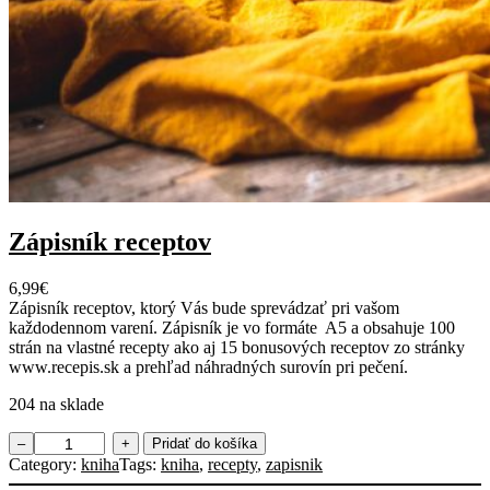
r
a
v
u
j
e
d
á
l
Zápisník receptov
6,99
€
Zápisník receptov, ktorý Vás bude sprevádzať pri vašom
každodennom varení. Zápisník je vo formáte A5 a obsahuje 100
strán na vlastné recepty ako aj 15 bonusových receptov zo stránky
www.recepis.sk a prehľad náhradných surovín pri pečení.
204 na sklade
m
–
+
Pridať do košíka
n
Category:
kniha
Tags:
kniha
, 
recepty
, 
zapisnik
o