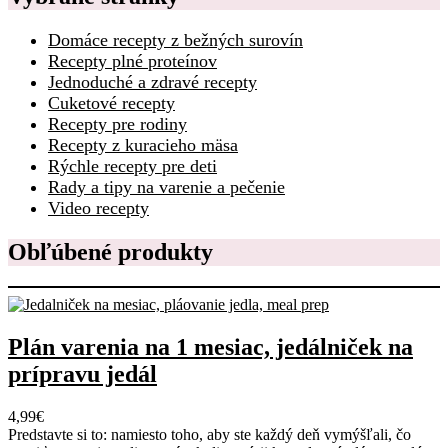
Domáce recepty z bežných surovín
Recepty plné proteínov
Jednoduché a zdravé recepty
Cuketové recepty
Recepty pre rodiny
Recepty z kuracieho mäsa
Rýchle recepty pre deti
Rady a tipy na varenie a pečenie
Video recepty
Obľúbené produkty
Plán varenia na 1 mesiac, jedálniček na
prípravu jedál
4,99
€
Predstavte si to: namiesto toho, aby ste každý deň vymýšľali, čo