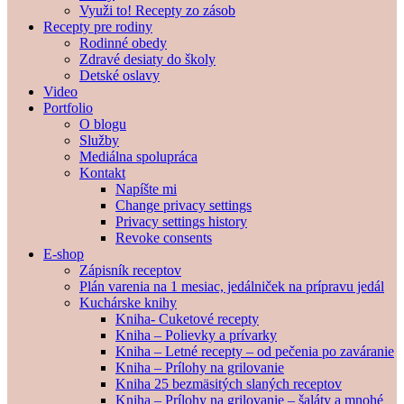
Využi to! Recepty zo zásob
Recepty pre rodiny
Rodinné obedy
Zdravé desiaty do školy
Detské oslavy
Video
Portfolio
O blogu
Služby
Mediálna spolupráca
Kontakt
Napíšte mi
Change privacy settings
Privacy settings history
Revoke consents
E-shop
Zápisník receptov
Plán varenia na 1 mesiac, jedálniček na prípravu jedál
Kuchárske knihy
Kniha- Cuketové recepty
Kniha – Polievky a prívarky
Kniha – Letné recepty – od pečenia po zaváranie
Kniha – Prílohy na grilovanie
Kniha 25 bezmäsitých slaných receptov
Kniha – Prílohy na grilovanie – šaláty a mnohé