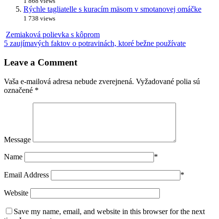
1 868 views
Rýchle tagliatelle s kuracím mäsom v smotanovej omáčke
1 738 views
Zemiaková polievka s kôprom
5 zaujímavých faktov o potravinách, ktoré bežne používate
Leave a Comment
Vaša e-mailová adresa nebude zverejnená.
Vyžadované polia sú
označené
*
Message
Name
*
Email Address
*
Website
Save my name, email, and website in this browser for the next