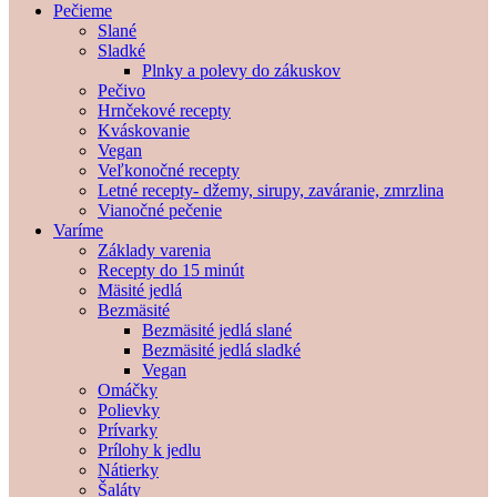
Pečieme
Slané
Sladké
Plnky a polevy do zákuskov
Pečivo
Hrnčekové recepty
Kváskovanie
Vegan
Veľkonočné recepty
Letné recepty- džemy, sirupy, zaváranie, zmrzlina
Vianočné pečenie
Varíme
Základy varenia
Recepty do 15 minút
Mäsité jedlá
Bezmäsité
Bezmäsité jedlá slané
Bezmäsité jedlá sladké
Vegan
Omáčky
Polievky
Prívarky
Prílohy k jedlu
Nátierky
Šaláty