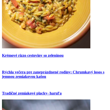
Krémové rizzo cestoviny so zeleninou
Rýchla večera pre zaneprázdnené rodiny: Chrumkavý losos s
jemnou zemiakovou kašou
Tradičné zemiakové placky- haruľa