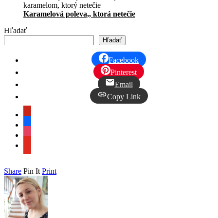
Karamelová poleva,, ktorá netečie
Hľadať
Hľadať
Facebook
Pinterest
Email
Copy Link
pinterest
facebook
instagram
youtube
Share
Pin It
Print