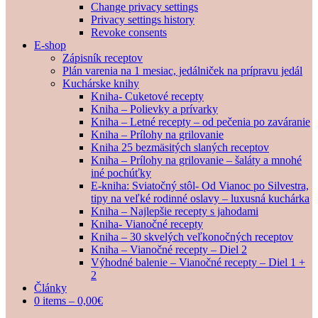
Change privacy settings
Privacy settings history
Revoke consents
E-shop
Zápisník receptov
Plán varenia na 1 mesiac, jedálniček na prípravu jedál
Kuchárske knihy
Kniha- Cuketové recepty
Kniha – Polievky a prívarky
Kniha – Letné recepty – od pečenia po zaváranie
Kniha – Prílohy na grilovanie
Kniha 25 bezmäsitých slaných receptov
Kniha – Prílohy na grilovanie – šaláty a mnohé
iné pochúťky
E-kniha: Sviatočný stôl- Od Vianoc po Silvestra,
tipy na veľké rodinné oslavy – luxusná kuchárka
Kniha – Najlepšie recepty s jahodami
Kniha- Vianočné recepty
Kniha – 30 skvelých veľkonočných receptov
Kniha – Vianočné recepty – Diel 2
Výhodné balenie – Vianočné recepty – Diel 1 +
2
Články
0 items –
0,00
€