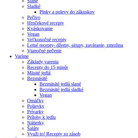
Slané
Sladké
Plnky a polevy do zákuskov
Pečivo
Hrnčekové recepty
Kváskovanie
Vegan
Veľkonočné recepty
Letné recepty- džemy, sirupy, zaváranie, zmrzlina
Vianočné pečenie
Varíme
Základy varenia
Recepty do 15 minút
Mäsité jedlá
Bezmäsité
Bezmäsité jedlá slané
Bezmäsité jedlá sladké
Vegan
Omáčky
Polievky
Prívarky
Prílohy k jedlu
Nátierky
Šaláty
Využi to! Recepty zo zásob