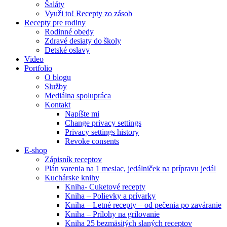
Šaláty
Využi to! Recepty zo zásob
Recepty pre rodiny
Rodinné obedy
Zdravé desiaty do školy
Detské oslavy
Video
Portfolio
O blogu
Služby
Mediálna spolupráca
Kontakt
Napíšte mi
Change privacy settings
Privacy settings history
Revoke consents
E-shop
Zápisník receptov
Plán varenia na 1 mesiac, jedálniček na prípravu jedál
Kuchárske knihy
Kniha- Cuketové recepty
Kniha – Polievky a prívarky
Kniha – Letné recepty – od pečenia po zaváranie
Kniha – Prílohy na grilovanie
Kniha 25 bezmäsitých slaných receptov