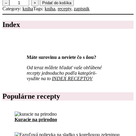
m
–
+
Pridať do košíka
i
n
Category:
kniha
Tags:
kniha
, 
recepty
, 
zapisnik
a
o
n
ž
a
Index
s
1
t
m
v
e
o
s
Z
i
á
a
p
Máte surovinu a neviete čo s ňou?
c
i
,
s
Od teraz môžete hľadať vaše obľúbené
j
n
recepty jednoducho podľa kategórii-
e
í
využite na to
INDEX RECEPTOV
d
k
á
r
l
e
Populárne recepty
n
c
i
e
č
p
e
t
k
Kuracie na prirodno
o
n
v
a
p