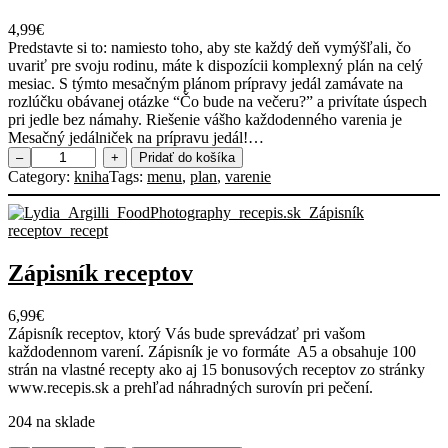
4,99
€
Predstavte si to: namiesto toho, aby ste každý deň vymýšľali, čo
uvariť pre svoju rodinu, máte k dispozícii komplexný plán na celý
mesiac. S týmto mesačným plánom prípravy jedál zamávate na
rozlúčku obávanej otázke “Čo bude na večeru?” a privítate úspech
pri jedle bez námahy. Riešenie vášho každodenného varenia je
Mesačný jedálniček na prípravu jedál!…
m
–
+
Pridať do košíka
n
Category:
kniha
Tags:
menu
, 
plan
, 
varenie
o
ž
s
t
v
Zápisník receptov
o
P
6,99
€
l
Zápisník receptov, ktorý Vás bude sprevádzať pri vašom
á
každodennom varení. Zápisník je vo formáte A5 a obsahuje 100
n
strán na vlastné recepty ako aj 15 bonusových receptov zo stránky
v
www.recepis.sk a prehľad náhradných surovín pri pečení.
a
r
204 na sklade
e
n