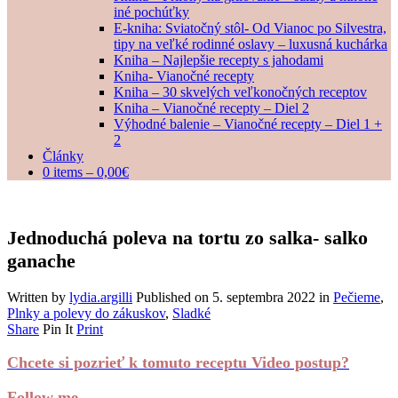
iné pochúťky
E-kniha: Sviatočný stôl- Od Vianoc po Silvestra,
tipy na veľké rodinné oslavy – luxusná kuchárka
Kniha – Najlepšie recepty s jahodami
Kniha- Vianočné recepty
Kniha – 30 skvelých veľkonočných receptov
Kniha – Vianočné recepty – Diel 2
Výhodné balenie – Vianočné recepty – Diel 1 +
2
Články
0 items –
0,00
€
Jednoduchá poleva na tortu zo salka- salko
ganache
Written by
lydia.argilli
Published on
5. septembra 2022
in
Pečieme
,
Plnky a polevy do zákuskov
,
Sladké
Share
Pin It
Print
Chcete si pozrieť k tomuto receptu Video postup?
Follow me