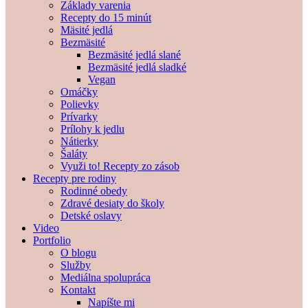
Základy varenia
Recepty do 15 minút
Mäsité jedlá
Bezmäsité
Bezmäsité jedlá slané
Bezmäsité jedlá sladké
Vegan
Omáčky
Polievky
Prívarky
Prílohy k jedlu
Nátierky
Šaláty
Využi to! Recepty zo zásob
Recepty pre rodiny
Rodinné obedy
Zdravé desiaty do školy
Detské oslavy
Video
Portfolio
O blogu
Služby
Mediálna spolupráca
Kontakt
Napíšte mi