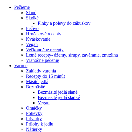
Pečieme
Slané
Sladké
Plnky a polevy do zákuskov
Pečivo
Hrnčekové recepty
Kváskovanie
Vegan
Veľkonočné recepty
Letné recepty- džemy, sirupy, zaváranie, zmrzlina
Vianočné pečenie
Varíme
Základy varenia
Recepty do 15 minút
Mäsité jedlá
Bezmäsité
Bezmäsité jedlá slané
Bezmäsité jedlá sladké
Vegan
Omáčky
Polievky
Prívarky
Prílohy k jedlu
Nátierky