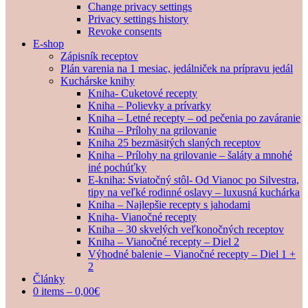
Change privacy settings
Privacy settings history
Revoke consents
E-shop
Zápisník receptov
Plán varenia na 1 mesiac, jedálniček na prípravu jedál
Kuchárske knihy
Kniha- Cuketové recepty
Kniha – Polievky a prívarky
Kniha – Letné recepty – od pečenia po zaváranie
Kniha – Prílohy na grilovanie
Kniha 25 bezmäsitých slaných receptov
Kniha – Prílohy na grilovanie – šaláty a mnohé
iné pochúťky
E-kniha: Sviatočný stôl- Od Vianoc po Silvestra,
tipy na veľké rodinné oslavy – luxusná kuchárka
Kniha – Najlepšie recepty s jahodami
Kniha- Vianočné recepty
Kniha – 30 skvelých veľkonočných receptov
Kniha – Vianočné recepty – Diel 2
Výhodné balenie – Vianočné recepty – Diel 1 +
2
Články
0 items –
0,00
€