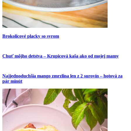
Brokolicové placky so syrom
Chuť môjho detstva – Krupicová kaša ako od mojej mamy
Najjednoduchšia mango zmrzlina len z 2 surovín – hotová za
pár minút