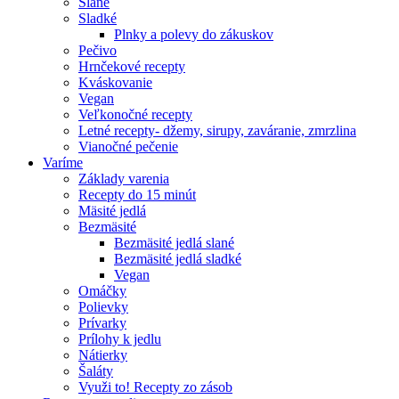
Slané
Sladké
Plnky a polevy do zákuskov
Pečivo
Hrnčekové recepty
Kváskovanie
Vegan
Veľkonočné recepty
Letné recepty- džemy, sirupy, zaváranie, zmrzlina
Vianočné pečenie
Varíme
Základy varenia
Recepty do 15 minút
Mäsité jedlá
Bezmäsité
Bezmäsité jedlá slané
Bezmäsité jedlá sladké
Vegan
Omáčky
Polievky
Prívarky
Prílohy k jedlu
Nátierky
Šaláty
Využi to! Recepty zo zásob