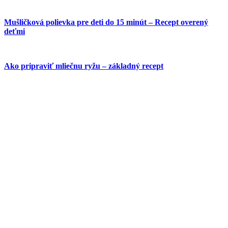
Mušličková polievka pre deti do 15 minút – Recept overený
deťmi
Ako pripraviť mliečnu ryžu – základný recept