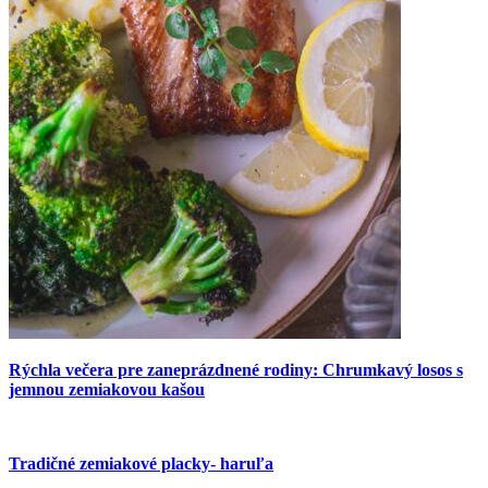
Rýchla večera pre zaneprázdnené rodiny: Chrumkavý losos s
jemnou zemiakovou kašou
Tradičné zemiakové placky- haruľa