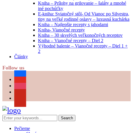
Kniha – Prílohy na grilovanie – šaláty a mnohé
iné pochúťky
E-kniha: Sviatočný stôl- Od Vianoc po Silvestra,
tipy na veľké rodinné oslavy – luxusná kuchárka
Kniha – Najlepšie recepty s jahodami
Kniha- Vianočné recepty
Kniha – 30 skvelých veľkonočných receptov
Kniha – Vianočné recepty – Diel 2
Výhodné balenie – Vianočné recepty – Diel 1 +
2
Články
Follow us
facebook
youtube
instagram
pinterest
Pečieme