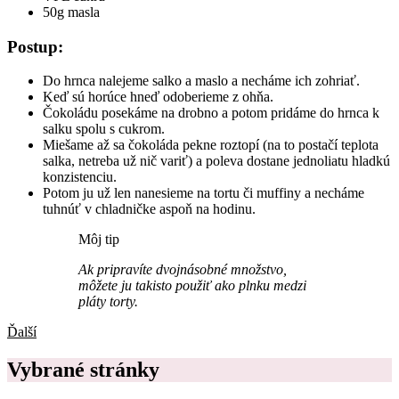
50g masla
Postup:
Do hrnca nalejeme salko a maslo a necháme ich zohriať.
Keď sú horúce hneď odoberieme z ohňa.
Čokoládu posekáme na drobno a potom pridáme do hrnca k
salku spolu s cukrom.
Miešame až sa čokoláda pekne roztopí (na to postačí teplota
salka, netreba už nič variť) a poleva dostane jednoliatu hladkú
konzistenciu.
Potom ju už len nanesieme na tortu či muffiny a necháme
tuhnúť v chladničke aspoň na hodinu.
Môj tip
Ak pripravíte dvojnásobné množstvo,
môžete ju takisto použiť ako plnku medzi
pláty torty.
Ďalší
Vybrané stránky