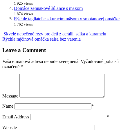
1 925 views
Domáce zemiakové šúlance s makom
1 874 views
Rýchle tagliatelle s kuracím mäsom v smotanovej omáčke
1 762 views
Skvelé nepečené rezy pre deti z cerálii, salka a karamelu
Rýchla rajčinová omáčka salsa bez varenia
Leave a Comment
Vaša e-mailová adresa nebude zverejnená.
Vyžadované polia sú
označené
*
Message
Name
*
Email Address
*
Website