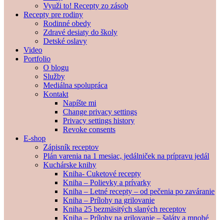
Využi to! Recepty zo zásob
Recepty pre rodiny
Rodinné obedy
Zdravé desiaty do školy
Detské oslavy
Video
Portfolio
O blogu
Služby
Mediálna spolupráca
Kontakt
Napíšte mi
Change privacy settings
Privacy settings history
Revoke consents
E-shop
Zápisník receptov
Plán varenia na 1 mesiac, jedálniček na prípravu jedál
Kuchárske knihy
Kniha- Cuketové recepty
Kniha – Polievky a prívarky
Kniha – Letné recepty – od pečenia po zaváranie
Kniha – Prílohy na grilovanie
Kniha 25 bezmäsitých slaných receptov
Kniha – Prílohy na grilovanie – šaláty a mnohé