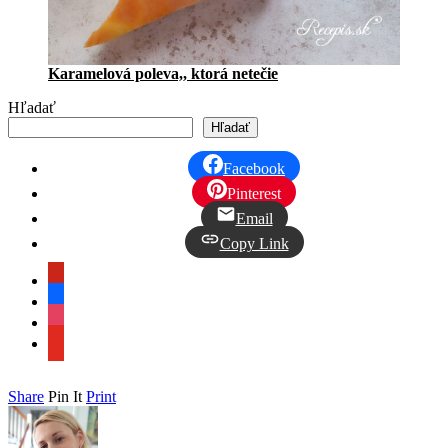
Karamelová poleva,, ktorá netečie
Hľadať
Hľadať
Facebook
Pinterest
Email
Copy Link
pinterest
facebook
instagram
youtube
Share
Pin It
Print