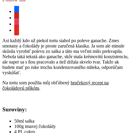
facebook
pinterest
instagram
youtube
Asi každý kdo už piekol tortu siahol po poleve ganache. Zmes
smotany a čokolády je proste zaručená klasika. Ja som ale minule
skúsila vyrobiť polevu zo salka a táto ma veľmi milo prekvapila.
Nebola taká tekutá ako ganache, skôr mala krémovitú konzistenciu,
ale super sa s ňou pracovalo a tiež držala skvelo tvar. Takže ak
budete mať po ruke trochu kondenzovaného mlieka, odporúčam
vyskúšať.
Na tortu som použila môj obľúbený
hrnčekový recept na
čokoládovú piškótu
.
Suroviny:
50ml salka
100g tmavej čokolády
4 PL cukru