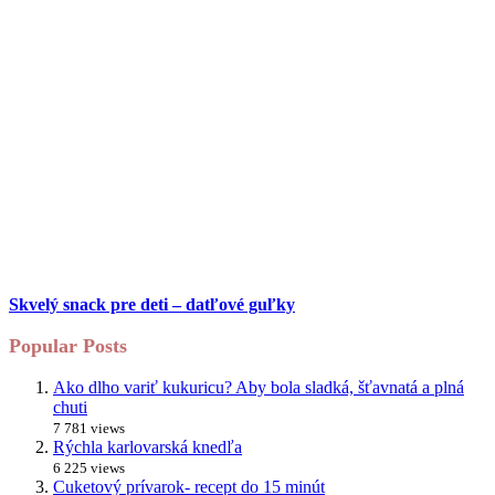
Skvelý snack pre deti – datľové guľky
Popular Posts
Ako dlho variť kukuricu? Aby bola sladká, šťavnatá a plná
chuti
7 781 views
Rýchla karlovarská knedľa
6 225 views
Cuketový prívarok- recept do 15 minút