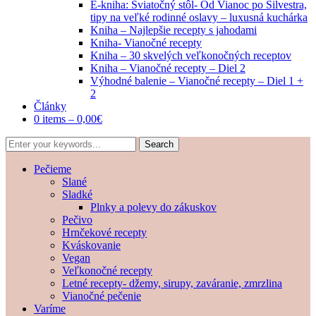
E-kniha: Sviatočný stôl- Od Vianoc po Silvestra,
tipy na veľké rodinné oslavy – luxusná kuchárka
Kniha – Najlepšie recepty s jahodami
Kniha- Vianočné recepty
Kniha – 30 skvelých veľkonočných receptov
Kniha – Vianočné recepty – Diel 2
Výhodné balenie – Vianočné recepty – Diel 1 +
2
Články
0 items –
0,00
€
Pečieme
Slané
Sladké
Plnky a polevy do zákuskov
Pečivo
Hrnčekové recepty
Kváskovanie
Vegan
Veľkonočné recepty
Letné recepty- džemy, sirupy, zaváranie, zmrzlina
Vianočné pečenie
Varíme