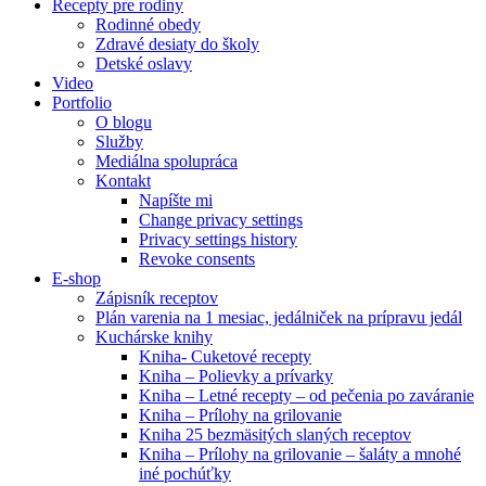
Recepty pre rodiny
Rodinné obedy
Zdravé desiaty do školy
Detské oslavy
Video
Portfolio
O blogu
Služby
Mediálna spolupráca
Kontakt
Napíšte mi
Change privacy settings
Privacy settings history
Revoke consents
E-shop
Zápisník receptov
Plán varenia na 1 mesiac, jedálniček na prípravu jedál
Kuchárske knihy
Kniha- Cuketové recepty
Kniha – Polievky a prívarky
Kniha – Letné recepty – od pečenia po zaváranie
Kniha – Prílohy na grilovanie
Kniha 25 bezmäsitých slaných receptov
Kniha – Prílohy na grilovanie – šaláty a mnohé
iné pochúťky