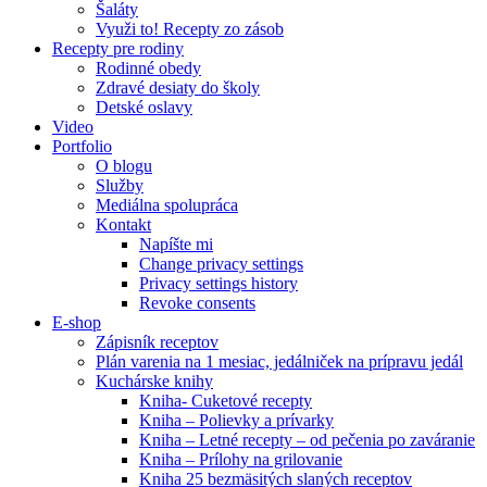
Šaláty
Využi to! Recepty zo zásob
Recepty pre rodiny
Rodinné obedy
Zdravé desiaty do školy
Detské oslavy
Video
Portfolio
O blogu
Služby
Mediálna spolupráca
Kontakt
Napíšte mi
Change privacy settings
Privacy settings history
Revoke consents
E-shop
Zápisník receptov
Plán varenia na 1 mesiac, jedálniček na prípravu jedál
Kuchárske knihy
Kniha- Cuketové recepty
Kniha – Polievky a prívarky
Kniha – Letné recepty – od pečenia po zaváranie
Kniha – Prílohy na grilovanie
Kniha 25 bezmäsitých slaných receptov