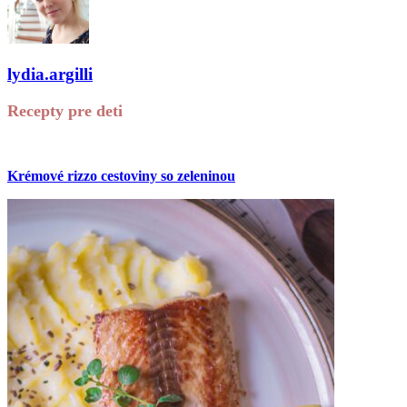
lydia.argilli
Recepty pre deti
Krémové rizzo cestoviny so zeleninou