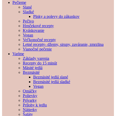
Pečieme
Slané
Sladké
Plnky a polevy do zákuskov
Pečivo
Hrnčekové recepty
Kváskovanie
Vegan
Veľkonočné recepty
Letné recepty- džemy, sirupy, zaváranie, zmrzlina
Vianočné pečenie
Varíme
Základy varenia
Recepty do 15 minút
Mäsité jedlá
Bezmäsité
Bezmäsité jedlá slané
Bezmäsité jedlá sladké
Vegan
Omáčky
Polievky
Prívarky
Prílohy k jedlu
Nátierky
Šaláty