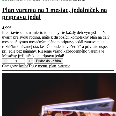
Plán varenia na 1 mesiac, jedálniček na
prípravu jedál
4,99
€
Predstavte si to: namiesto toho, aby ste každý deň vymýšľali, čo
uvariť pre svoju rodinu, máte k dispozícii komplexný plán na celý
mesiac. S týmto mesačným plánom prípravy jedál zamávate na
rozlúčku obávanej otázke “Čo bude na večeru?” a privítate úspech
pri jedle bez námahy. Riešenie vášho každodenného varenia je
Mesačný jedálniček na prípravu jedál!…
m
–
+
Pridať do košíka
n
Category:
kniha
Tags:
menu
, 
plan
, 
varenie
o
ž
s
t
v
o
P
l
á
n