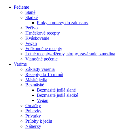
Pečieme
Slané
Sladké
Plnky a polevy do zákuskov
Pečivo
Hrnčekové recepty
Kváskovanie
Vegan
Veľkonočné recepty
Letné recepty- džemy, sirupy, zaváranie, zmrzlina
Vianočné pečenie
Varíme
Základy varenia
Recepty do 15 minút
Mäsité jedlá
Bezmäsité
Bezmäsité jedlá slané
Bezmäsité jedlá sladké
Vegan
Omáčky
Polievky
Prívarky
Prílohy k jedlu
Nátierky