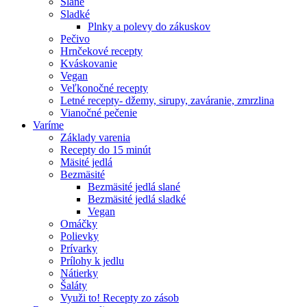
Slané
Sladké
Plnky a polevy do zákuskov
Pečivo
Hrnčekové recepty
Kváskovanie
Vegan
Veľkonočné recepty
Letné recepty- džemy, sirupy, zaváranie, zmrzlina
Vianočné pečenie
Varíme
Základy varenia
Recepty do 15 minút
Mäsité jedlá
Bezmäsité
Bezmäsité jedlá slané
Bezmäsité jedlá sladké
Vegan
Omáčky
Polievky
Prívarky
Prílohy k jedlu
Nátierky
Šaláty
Využi to! Recepty zo zásob