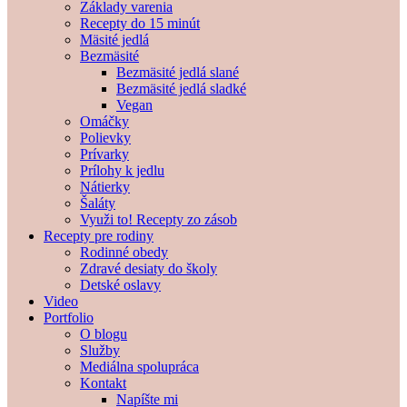
Základy varenia
Recepty do 15 minút
Mäsité jedlá
Bezmäsité
Bezmäsité jedlá slané
Bezmäsité jedlá sladké
Vegan
Omáčky
Polievky
Prívarky
Prílohy k jedlu
Nátierky
Šaláty
Využi to! Recepty zo zásob
Recepty pre rodiny
Rodinné obedy
Zdravé desiaty do školy
Detské oslavy
Video
Portfolio
O blogu
Služby
Mediálna spolupráca
Kontakt
Napíšte mi