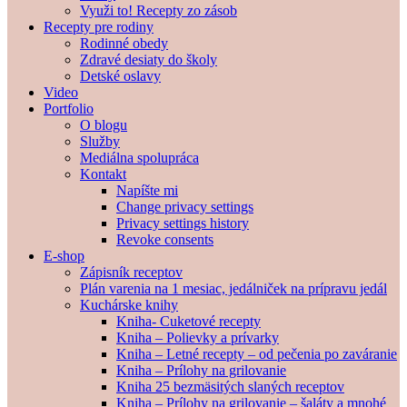
Využi to! Recepty zo zásob
Recepty pre rodiny
Rodinné obedy
Zdravé desiaty do školy
Detské oslavy
Video
Portfolio
O blogu
Služby
Mediálna spolupráca
Kontakt
Napíšte mi
Change privacy settings
Privacy settings history
Revoke consents
E-shop
Zápisník receptov
Plán varenia na 1 mesiac, jedálniček na prípravu jedál
Kuchárske knihy
Kniha- Cuketové recepty
Kniha – Polievky a prívarky
Kniha – Letné recepty – od pečenia po zaváranie
Kniha – Prílohy na grilovanie
Kniha 25 bezmäsitých slaných receptov
Kniha – Prílohy na grilovanie – šaláty a mnohé