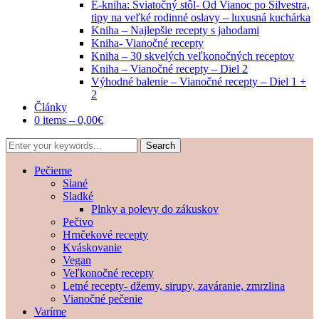
E-kniha: Sviatočný stôl- Od Vianoc po Silvestra,
tipy na veľké rodinné oslavy – luxusná kuchárka
Kniha – Najlepšie recepty s jahodami
Kniha- Vianočné recepty
Kniha – 30 skvelých veľkonočných receptov
Kniha – Vianočné recepty – Diel 2
Výhodné balenie – Vianočné recepty – Diel 1 +
2
Články
0 items –
0,00
€
Pečieme
Slané
Sladké
Plnky a polevy do zákuskov
Pečivo
Hrnčekové recepty
Kváskovanie
Vegan
Veľkonočné recepty
Letné recepty- džemy, sirupy, zaváranie, zmrzlina
Vianočné pečenie
Varíme