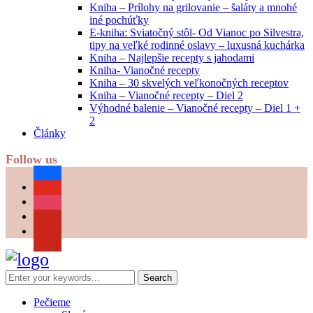
Kniha – Prílohy na grilovanie – šaláty a mnohé
iné pochúťky
E-kniha: Sviatočný stôl- Od Vianoc po Silvestra,
tipy na veľké rodinné oslavy – luxusná kuchárka
Kniha – Najlepšie recepty s jahodami
Kniha- Vianočné recepty
Kniha – 30 skvelých veľkonočných receptov
Kniha – Vianočné recepty – Diel 2
Výhodné balenie – Vianočné recepty – Diel 1 +
2
Články
Follow us
facebook
youtube
instagram
pinterest
Pečieme