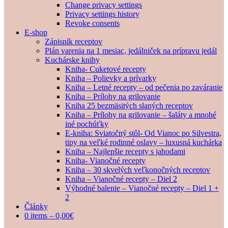
Change privacy settings
Privacy settings history
Revoke consents
E-shop
Zápisník receptov
Plán varenia na 1 mesiac, jedálniček na prípravu jedál
Kuchárske knihy
Kniha- Cuketové recepty
Kniha – Polievky a prívarky
Kniha – Letné recepty – od pečenia po zaváranie
Kniha – Prílohy na grilovanie
Kniha 25 bezmäsitých slaných receptov
Kniha – Prílohy na grilovanie – šaláty a mnohé
iné pochúťky
E-kniha: Sviatočný stôl- Od Vianoc po Silvestra,
tipy na veľké rodinné oslavy – luxusná kuchárka
Kniha – Najlepšie recepty s jahodami
Kniha- Vianočné recepty
Kniha – 30 skvelých veľkonočných receptov
Kniha – Vianočné recepty – Diel 2
Výhodné balenie – Vianočné recepty – Diel 1 +
2
Články
0 items –
0,00
€