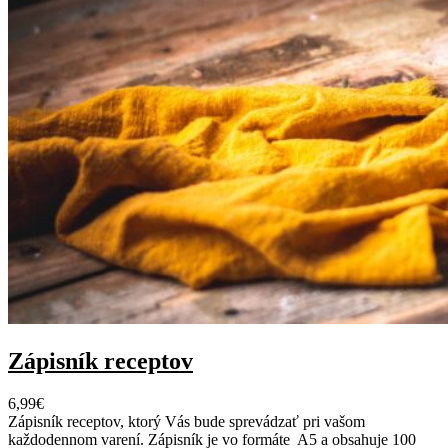
e
k
n
a
p
r
í
p
r
a
v
u
j
e
d
á
l
Zápisník receptov
6,99
€
Zápisník receptov, ktorý Vás bude sprevádzať pri vašom
každodennom varení. Zápisník je vo formáte A5 a obsahuje 100