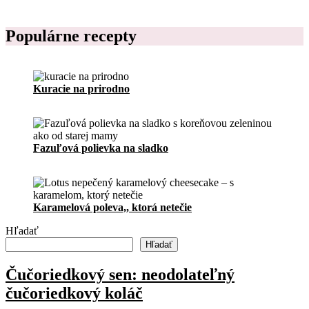
p
t
o
Populárne recepty
v
Kuracie na prirodno
Fazuľová polievka na sladko
Karamelová poleva,, ktorá netečie
Hľadať
Hľadať
Čučoriedkový sen: neodolateľný
čučoriedkový koláč