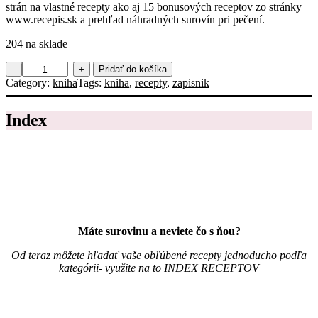
strán na vlastné recepty ako aj 15 bonusových receptov zo stránky
www.recepis.sk a prehľad náhradných surovín pri pečení.
204 na sklade
m
–
+
Pridať do košíka
n
Category:
kniha
Tags:
kniha
, 
recepty
, 
zapisnik
o
ž
Index
s
t
v
o
Z
á
p
i
s
Máte surovinu a neviete čo s ňou?
n
í
Od teraz môžete hľadať vaše obľúbené recepty jednoducho podľa
k
kategórii- využite na to
INDEX RECEPTOV
r
e
c
e