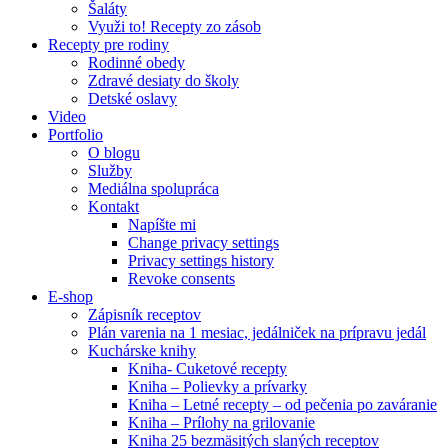
Šaláty
Využi to! Recepty zo zásob
Recepty pre rodiny
Rodinné obedy
Zdravé desiaty do školy
Detské oslavy
Video
Portfolio
O blogu
Služby
Mediálna spolupráca
Kontakt
Napíšte mi
Change privacy settings
Privacy settings history
Revoke consents
E-shop
Zápisník receptov
Plán varenia na 1 mesiac, jedálniček na prípravu jedál
Kuchárske knihy
Kniha- Cuketové recepty
Kniha – Polievky a prívarky
Kniha – Letné recepty – od pečenia po zaváranie
Kniha – Prílohy na grilovanie
Kniha 25 bezmäsitých slaných receptov