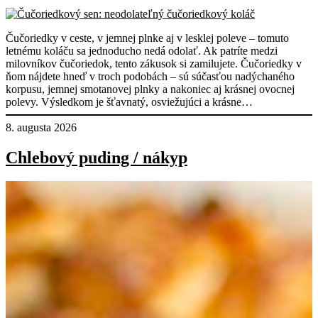
Čučoriedky v ceste, v jemnej plnke aj v lesklej poleve – tomuto
letnému koláču sa jednoducho nedá odolať. Ak patríte medzi
milovníkov čučoriedok, tento zákusok si zamilujete. Čučoriedky v
ňom nájdete hneď v troch podobách – sú súčasťou nadýchaného
korpusu, jemnej smotanovej plnky a nakoniec aj krásnej ovocnej
polevy. Výsledkom je šťavnatý, osviežujúci a krásne…
8. augusta 2026
Chlebový puding / nákyp