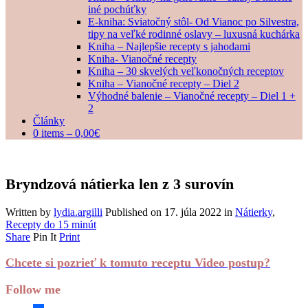
iné pochúťky
E-kniha: Sviatočný stôl- Od Vianoc po Silvestra,
tipy na veľké rodinné oslavy – luxusná kuchárka
Kniha – Najlepšie recepty s jahodami
Kniha- Vianočné recepty
Kniha – 30 skvelých veľkonočných receptov
Kniha – Vianočné recepty – Diel 2
Výhodné balenie – Vianočné recepty – Diel 1 +
2
Články
0 items –
0,00
€
Bryndzová nátierka len z 3 surovín
Written by
lydia.argilli
Published on
17. júla 2022
in
Nátierky
,
Recepty do 15 minút
Share
Pin It
Print
Chcete si pozrieť k tomuto receptu Video postup?
Follow me