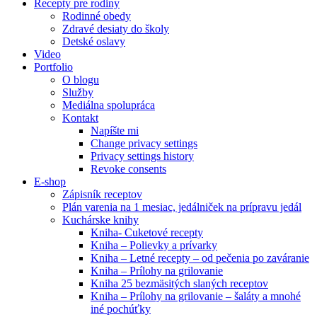
Recepty pre rodiny
Rodinné obedy
Zdravé desiaty do školy
Detské oslavy
Video
Portfolio
O blogu
Služby
Mediálna spolupráca
Kontakt
Napíšte mi
Change privacy settings
Privacy settings history
Revoke consents
E-shop
Zápisník receptov
Plán varenia na 1 mesiac, jedálniček na prípravu jedál
Kuchárske knihy
Kniha- Cuketové recepty
Kniha – Polievky a prívarky
Kniha – Letné recepty – od pečenia po zaváranie
Kniha – Prílohy na grilovanie
Kniha 25 bezmäsitých slaných receptov
Kniha – Prílohy na grilovanie – šaláty a mnohé
iné pochúťky