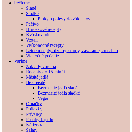
Pečieme
Slané
Sladké
Plnky a polevy do zákuskov
Pečivo
Hrnčekové recepty
Kváskovanie
Vegan
Veľkonočné recepty
Letné recepty- džemy, sirupy, zaváranie, zmrzlina
Vianočné pečenie
Varíme
Základy varenia
Recepty do 15 minút
Mäsité jedlá
Bezmäsité
Bezmäsité jedlá slané
Bezmäsité jedlá sladké
Vegan
Omáčky
Polievky
Prívarky
Prílohy k jedlu
Nátierky
Šaláty