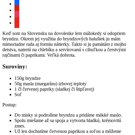
facebook
pinterest
instagram
youtube
Keď som na Slovensku na dovolenke lem málokedy si odopriem
bryndzu. Okrem jej využitia do bryndzových halušiek ju mám
mimoriadne rada aj formiu nátierky. Takto si ju pamätám z mojho
detstva, natretú na chlebíku a servírovanú s cibuľkou a čerstvými
rajčinami či paprikami. Veľká dobrota.
Suroviny:
150g bryndze
50g masla (margarínu) izbovej teploty
1 čl červenej papriky (sladkej či štipľavej)
Soľ
Postup:
Do misky si podrolíme bryndzu a pridáme mäkké maslo.
Spolu miešame až sa spoja a vytvoria hladkú, krémovitú
zmes.
Už len dochutíme červenou paprikou a soľou a môžeme