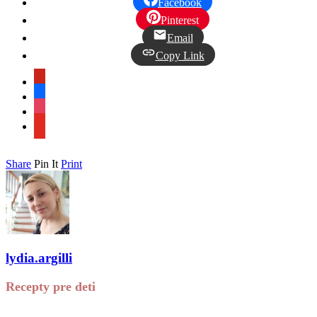
Facebook
Pinterest
Email
Copy Link
pinterest
facebook
instagram
youtube
Share
Pin It
Print
lydia.argilli
Recepty pre deti