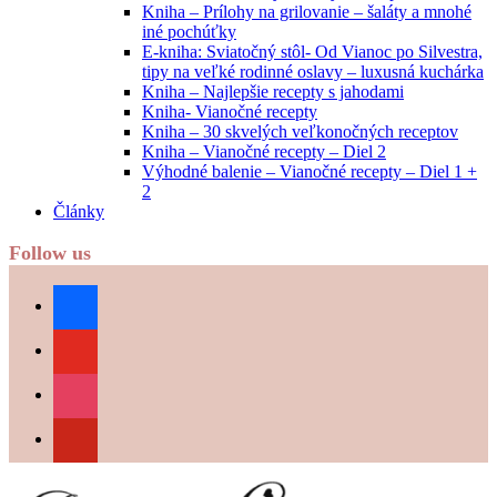
Kniha – Prílohy na grilovanie – šaláty a mnohé
iné pochúťky
E-kniha: Sviatočný stôl- Od Vianoc po Silvestra,
tipy na veľké rodinné oslavy – luxusná kuchárka
Kniha – Najlepšie recepty s jahodami
Kniha- Vianočné recepty
Kniha – 30 skvelých veľkonočných receptov
Kniha – Vianočné recepty – Diel 2
Výhodné balenie – Vianočné recepty – Diel 1 +
2
Články
Follow us
facebook
youtube
instagram
pinterest