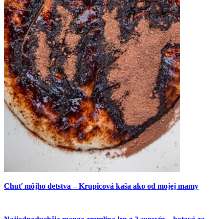
Chuť môjho detstva – Krupicová kaša ako od mojej mamy