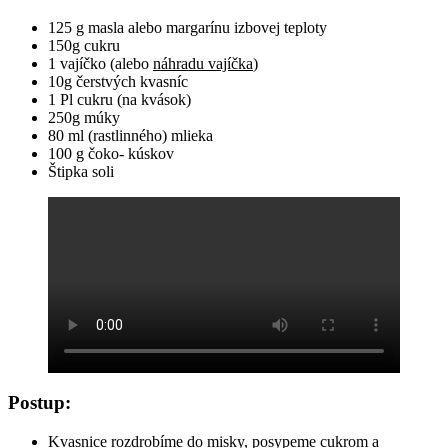
125 g masla alebo margarínu izbovej teploty
150g cukru
1 vajíčko (alebo
náhradu vajíčka
)
10g čerstvých kvasníc
1 Pl cukru (na kvások)
250g múky
80 ml (rastlinného) mlieka
100 g čoko- kúskov
Štipka soli
Postup:
Kvasnice rozdrobíme do misky, posypeme cukrom a