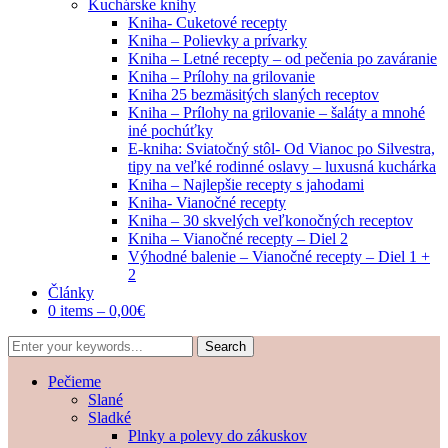
Kuchárske knihy
Kniha- Cuketové recepty
Kniha – Polievky a prívarky
Kniha – Letné recepty – od pečenia po zaváranie
Kniha – Prílohy na grilovanie
Kniha 25 bezmäsitých slaných receptov
Kniha – Prílohy na grilovanie – šaláty a mnohé
iné pochúťky
E-kniha: Sviatočný stôl- Od Vianoc po Silvestra,
tipy na veľké rodinné oslavy – luxusná kuchárka
Kniha – Najlepšie recepty s jahodami
Kniha- Vianočné recepty
Kniha – 30 skvelých veľkonočných receptov
Kniha – Vianočné recepty – Diel 2
Výhodné balenie – Vianočné recepty – Diel 1 +
2
Články
0 items –
0,00
€
Pečieme
Slané
Sladké
Plnky a polevy do zákuskov