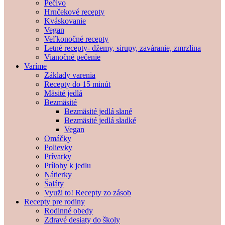
Pečivo
Hrnčekové recepty
Kváskovanie
Vegan
Veľkonočné recepty
Letné recepty- džemy, sirupy, zaváranie, zmrzlina
Vianočné pečenie
Varíme
Základy varenia
Recepty do 15 minút
Mäsité jedlá
Bezmäsité
Bezmäsité jedlá slané
Bezmäsité jedlá sladké
Vegan
Omáčky
Polievky
Prívarky
Prílohy k jedlu
Nátierky
Šaláty
Využi to! Recepty zo zásob
Recepty pre rodiny
Rodinné obedy
Zdravé desiaty do školy