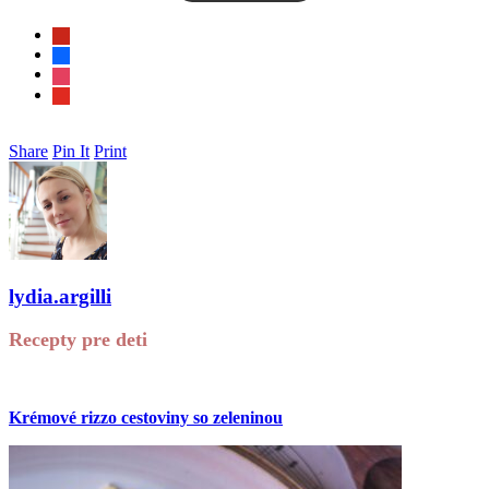
pinterest
facebook
instagram
youtube
Share
Pin It
Print
lydia.argilli
Recepty pre deti
Krémové rizzo cestoviny so zeleninou