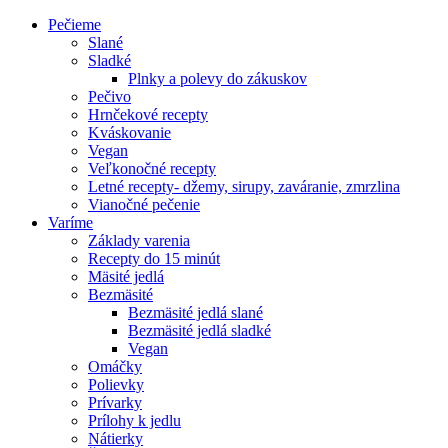
Pečieme
Slané
Sladké
Plnky a polevy do zákuskov
Pečivo
Hrnčekové recepty
Kváskovanie
Vegan
Veľkonočné recepty
Letné recepty- džemy, sirupy, zaváranie, zmrzlina
Vianočné pečenie
Varíme
Základy varenia
Recepty do 15 minút
Mäsité jedlá
Bezmäsité
Bezmäsité jedlá slané
Bezmäsité jedlá sladké
Vegan
Omáčky
Polievky
Prívarky
Prílohy k jedlu
Nátierky