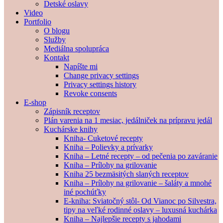
Detské oslavy
Video
Portfolio
O blogu
Služby
Mediálna spolupráca
Kontakt
Napíšte mi
Change privacy settings
Privacy settings history
Revoke consents
E-shop
Zápisník receptov
Plán varenia na 1 mesiac, jedálniček na prípravu jedál
Kuchárske knihy
Kniha- Cuketové recepty
Kniha – Polievky a prívarky
Kniha – Letné recepty – od pečenia po zaváranie
Kniha – Prílohy na grilovanie
Kniha 25 bezmäsitých slaných receptov
Kniha – Prílohy na grilovanie – šaláty a mnohé
iné pochúťky
E-kniha: Sviatočný stôl- Od Vianoc po Silvestra,
tipy na veľké rodinné oslavy – luxusná kuchárka
Kniha – Najlepšie recepty s jahodami