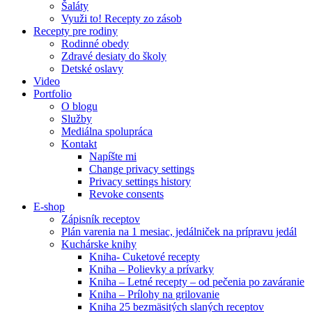
Šaláty
Využi to! Recepty zo zásob
Recepty pre rodiny
Rodinné obedy
Zdravé desiaty do školy
Detské oslavy
Video
Portfolio
O blogu
Služby
Mediálna spolupráca
Kontakt
Napíšte mi
Change privacy settings
Privacy settings history
Revoke consents
E-shop
Zápisník receptov
Plán varenia na 1 mesiac, jedálniček na prípravu jedál
Kuchárske knihy
Kniha- Cuketové recepty
Kniha – Polievky a prívarky
Kniha – Letné recepty – od pečenia po zaváranie
Kniha – Prílohy na grilovanie
Kniha 25 bezmäsitých slaných receptov