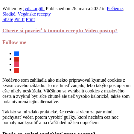
Written by
lydia.argilli
Published on
26. marca 2022
in
Pečieme
,
Sladké
,
Vegánske recepty
Share
Pin It
Print
Chcete si pozrieť k tomuto receptu Video postup?
Follow me
facebook
pinterest
instagram
youtube
Nedávno som zahliadla ako niekto pripravoval kysnuté cookies z
kvasnicového základu. To ma hneď zaujalo, lebo takýto postup som
ešte nikdy neskúšala. Väčšinou sa vyrábajú cookies z maslového
cesta a zvyknú byť síce chutné ale tiež vysoko kalorické, takže som
bola otvorená tejto alternatíve.
Takisto sa mi zdalo praktické, že cesto si viem za pár minút
prichystať večer, potom vyrobiť guľky, ktoré nechám cez noc
pomaly nadkysnúť a na ďaľší deň už len dopečiem.