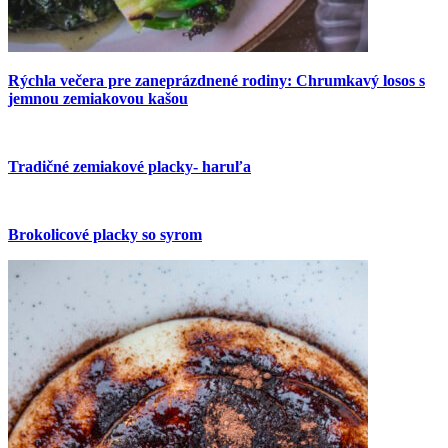
Rýchla večera pre zaneprázdnené rodiny: Chrumkavý losos s
jemnou zemiakovou kašou
Tradičné zemiakové placky- haruľa
Brokolicové placky so syrom