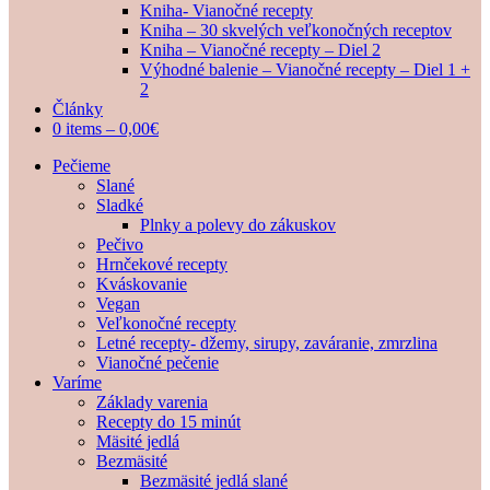
Kniha- Vianočné recepty
Kniha – 30 skvelých veľkonočných receptov
Kniha – Vianočné recepty – Diel 2
Výhodné balenie – Vianočné recepty – Diel 1 +
2
Články
0 items –
0,00
€
Pečieme
Slané
Sladké
Plnky a polevy do zákuskov
Pečivo
Hrnčekové recepty
Kváskovanie
Vegan
Veľkonočné recepty
Letné recepty- džemy, sirupy, zaváranie, zmrzlina
Vianočné pečenie
Varíme
Základy varenia
Recepty do 15 minút
Mäsité jedlá
Bezmäsité
Bezmäsité jedlá slané