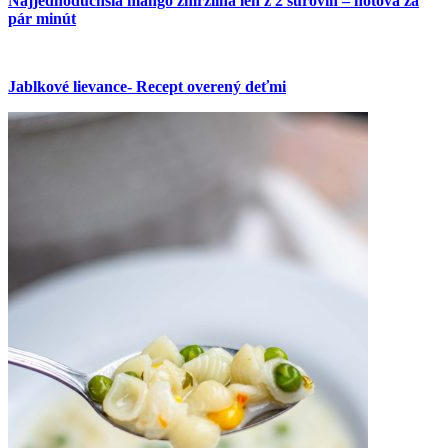
Najjednoduchšia mango zmrzlina len z 2 surovín – hotová za
pár minút
Jablkové lievance- Recept overený deťmi