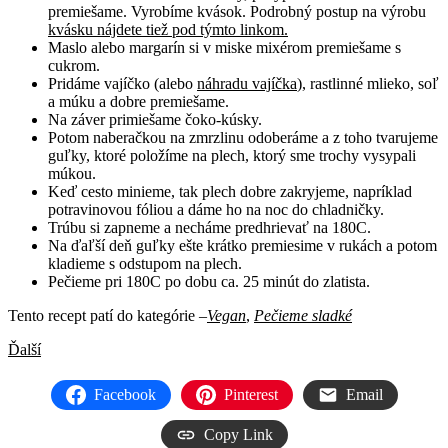
premiešame. Vyrobíme kvások. Podrobný postup na výrobu
kvásku nájdete tiež pod týmto linkom.
Maslo alebo margarín si v miske mixérom premiešame s
cukrom.
Pridáme vajíčko (alebo
náhradu vajíčka
), rastlinné mlieko, soľ
a múku a dobre premiešame.
Na záver primiešame čoko-kúsky.
Potom naberačkou na zmrzlinu odoberáme a z toho tvarujeme
guľky, ktoré položíme na plech, ktorý sme trochy vysypali
múkou.
Keď cesto minieme, tak plech dobre zakryjeme, napríklad
potravinovou fóliou a dáme ho na noc do chladničky.
Trúbu si zapneme a necháme predhrievať na 180C.
Na ďaľší deň guľky ešte krátko premiesime v rukách a potom
kladieme s odstupom na plech.
Pečieme pri 180C po dobu ca. 25 minút do zlatista.
Tento recept patí do kategórie –
Vegan
,
Pečieme sladké
Ďalší
Facebook
Pinterest
Email
Copy Link