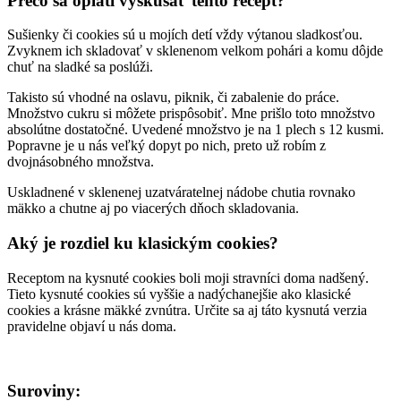
Prečo sa oplatí vyskúšať tento recept?
Sušienky či cookies sú u mojích detí vždy výtanou sladkosťou.
Zvyknem ich skladovať v sklenenom velkom pohári a komu dôjde
chuť na sladké sa poslúži.
Takisto sú vhodné na oslavu, piknik, či zabalenie do práce.
Množstvo cukru si môžete prispôsobiť. Mne prišlo toto množstvo
absolútne dostatočné. Uvedené množstvo je na 1 plech s 12 kusmi.
Popravne je u nás veľký dopyt po nich, preto už robím z
dvojnásobného množstva.
Uskladnené v sklenenej uzatváratelnej nádobe chutia rovnako
mäkko a chutne aj po viacerých dňoch skladovania.
Aký je rozdiel ku klasickým cookies?
Receptom na kysnuté cookies boli moji stravníci doma nadšený.
Tieto kysnuté cookies sú vyššie a nadýchanejšie ako klasické
cookies a krásne mäkké zvnútra. Určite sa aj táto kysnutá verzia
pravidelne objaví u nás doma.
Suroviny: