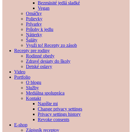
Bezmäsité jedlá sladké
Vegan
Omáčky
Polievky
Prívarky
Prílohy k jedlu
Nátierky
Šaláty
Využi to! Recepty zo zásob
Recepty pre rodiny
Rodinné obedy
Zdravé desiaty do školy
Detské oslavy
Video
Portfolio
O blogu
Služby
Mediálna spolupráca
Kontakt
Napíšte mi
Change privacy settings
Privacy settings history
Revoke consents
E-shop
Zápisník receptov