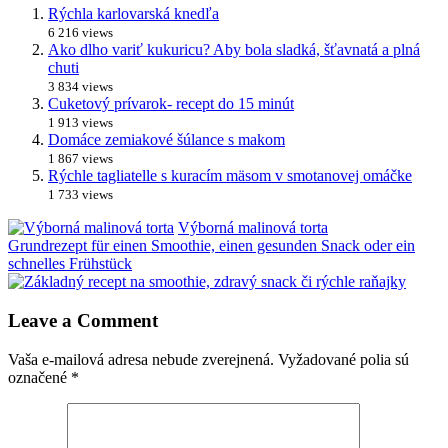
Rýchla karlovarská knedľa
6 216 views
Ako dlho variť kukuricu? Aby bola sladká, šťavnatá a plná
chuti
3 834 views
Cuketový prívarok- recept do 15 minút
1 913 views
Domáce zemiakové šúlance s makom
1 867 views
Rýchle tagliatelle s kuracím mäsom v smotanovej omáčke
1 733 views
Výborná malinová torta
Grundrezept für einen Smoothie, einen gesunden Snack oder ein
schnelles Frühstück
Leave a Comment
Vaša e-mailová adresa nebude zverejnená.
Vyžadované polia sú
označené
*