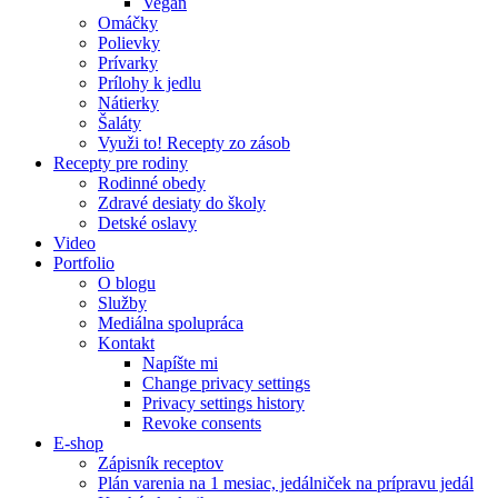
Vegan
Omáčky
Polievky
Prívarky
Prílohy k jedlu
Nátierky
Šaláty
Využi to! Recepty zo zásob
Recepty pre rodiny
Rodinné obedy
Zdravé desiaty do školy
Detské oslavy
Video
Portfolio
O blogu
Služby
Mediálna spolupráca
Kontakt
Napíšte mi
Change privacy settings
Privacy settings history
Revoke consents
E-shop
Zápisník receptov
Plán varenia na 1 mesiac, jedálniček na prípravu jedál