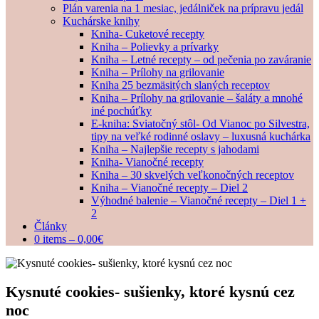
Plán varenia na 1 mesiac, jedálniček na prípravu jedál
Kuchárske knihy
Kniha- Cuketové recepty
Kniha – Polievky a prívarky
Kniha – Letné recepty – od pečenia po zaváranie
Kniha – Prílohy na grilovanie
Kniha 25 bezmäsitých slaných receptov
Kniha – Prílohy na grilovanie – šaláty a mnohé
iné pochúťky
E-kniha: Sviatočný stôl- Od Vianoc po Silvestra,
tipy na veľké rodinné oslavy – luxusná kuchárka
Kniha – Najlepšie recepty s jahodami
Kniha- Vianočné recepty
Kniha – 30 skvelých veľkonočných receptov
Kniha – Vianočné recepty – Diel 2
Výhodné balenie – Vianočné recepty – Diel 1 +
2
Články
0 items –
0,00
€
Kysnuté cookies- sušienky, ktoré kysnú cez
noc