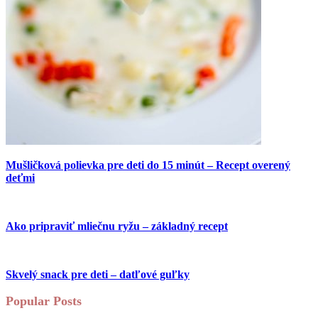
Mušličková polievka pre deti do 15 minút – Recept overený
deťmi
Ako pripraviť mliečnu ryžu – základný recept
Skvelý snack pre deti – datľové guľky
Popular Posts