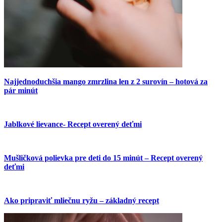
Najjednoduchšia mango zmrzlina len z 2 surovín – hotová za
pár minút
Jablkové lievance- Recept overený deťmi
Mušličková polievka pre deti do 15 minút – Recept overený
deťmi
Ako pripraviť mliečnu ryžu – základný recept