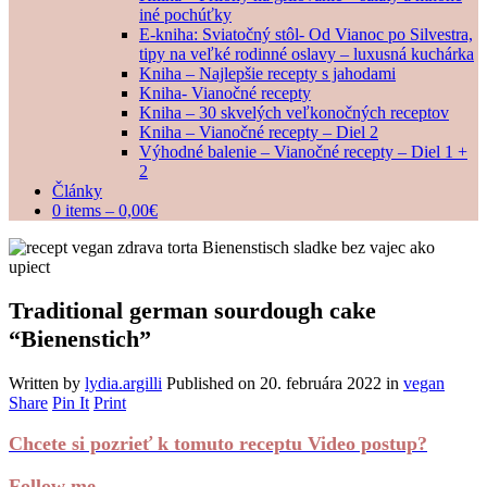
iné pochúťky
E-kniha: Sviatočný stôl- Od Vianoc po Silvestra,
tipy na veľké rodinné oslavy – luxusná kuchárka
Kniha – Najlepšie recepty s jahodami
Kniha- Vianočné recepty
Kniha – 30 skvelých veľkonočných receptov
Kniha – Vianočné recepty – Diel 2
Výhodné balenie – Vianočné recepty – Diel 1 +
2
Články
0 items –
0,00
€
Traditional german sourdough cake
“Bienenstich”
Written by
lydia.argilli
Published on
20. februára 2022
in
vegan
Share
Pin It
Print
Chcete si pozrieť k tomuto receptu Video postup?
Follow me