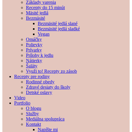
Základy varenia
Recepty do 15 minút
Mäsité jedlá
Bezmäsité
Bezmäsité jedlá slané
Bezmäsité jedlá sladké
Vegan
Omáčky
Polievky
Prívarky
Prílohy k jedlu
Nátierky
Šaláty
Využi to! Recepty zo zásob
Recepty pre rodiny
Rodinné obedy
Zdravé desiaty do školy
Detské oslavy
Video
Portfolio
O blogu
Služby
Mediálna spolupráca
Kontakt
Napíšte mi