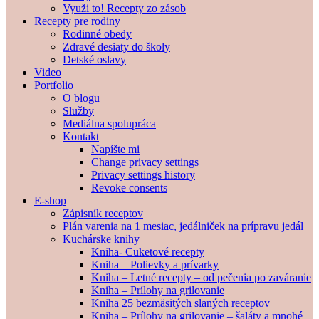
Využi to! Recepty zo zásob
Recepty pre rodiny
Rodinné obedy
Zdravé desiaty do školy
Detské oslavy
Video
Portfolio
O blogu
Služby
Mediálna spolupráca
Kontakt
Napíšte mi
Change privacy settings
Privacy settings history
Revoke consents
E-shop
Zápisník receptov
Plán varenia na 1 mesiac, jedálniček na prípravu jedál
Kuchárske knihy
Kniha- Cuketové recepty
Kniha – Polievky a prívarky
Kniha – Letné recepty – od pečenia po zaváranie
Kniha – Prílohy na grilovanie
Kniha 25 bezmäsitých slaných receptov
Kniha – Prílohy na grilovanie – šaláty a mnohé