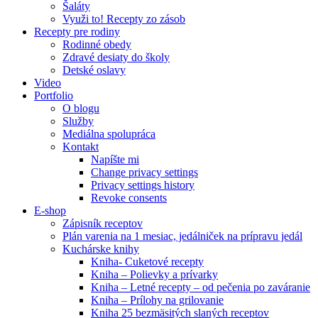
Šaláty
Využi to! Recepty zo zásob
Recepty pre rodiny
Rodinné obedy
Zdravé desiaty do školy
Detské oslavy
Video
Portfolio
O blogu
Služby
Mediálna spolupráca
Kontakt
Napíšte mi
Change privacy settings
Privacy settings history
Revoke consents
E-shop
Zápisník receptov
Plán varenia na 1 mesiac, jedálniček na prípravu jedál
Kuchárske knihy
Kniha- Cuketové recepty
Kniha – Polievky a prívarky
Kniha – Letné recepty – od pečenia po zaváranie
Kniha – Prílohy na grilovanie
Kniha 25 bezmäsitých slaných receptov