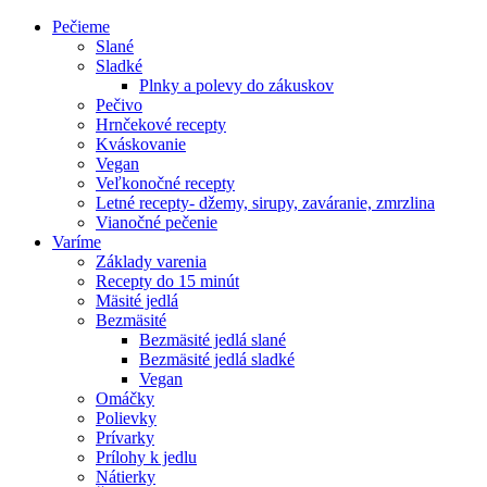
Pečieme
Slané
Sladké
Plnky a polevy do zákuskov
Pečivo
Hrnčekové recepty
Kváskovanie
Vegan
Veľkonočné recepty
Letné recepty- džemy, sirupy, zaváranie, zmrzlina
Vianočné pečenie
Varíme
Základy varenia
Recepty do 15 minút
Mäsité jedlá
Bezmäsité
Bezmäsité jedlá slané
Bezmäsité jedlá sladké
Vegan
Omáčky
Polievky
Prívarky
Prílohy k jedlu
Nátierky