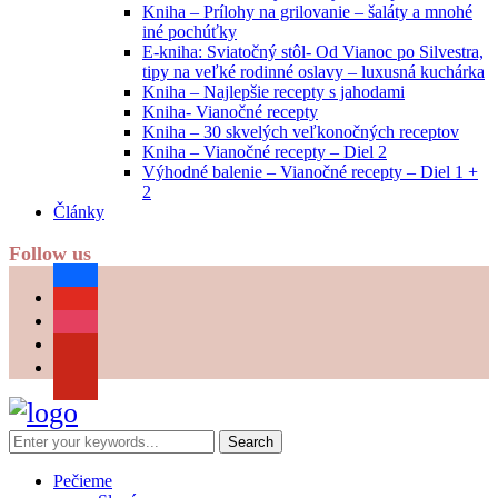
Kniha – Prílohy na grilovanie – šaláty a mnohé
iné pochúťky
E-kniha: Sviatočný stôl- Od Vianoc po Silvestra,
tipy na veľké rodinné oslavy – luxusná kuchárka
Kniha – Najlepšie recepty s jahodami
Kniha- Vianočné recepty
Kniha – 30 skvelých veľkonočných receptov
Kniha – Vianočné recepty – Diel 2
Výhodné balenie – Vianočné recepty – Diel 1 +
2
Články
Follow us
facebook
youtube
instagram
pinterest
Pečieme