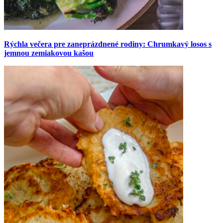
Rýchla večera pre zaneprázdnené rodiny: Chrumkavý losos s
jemnou zemiakovou kašou