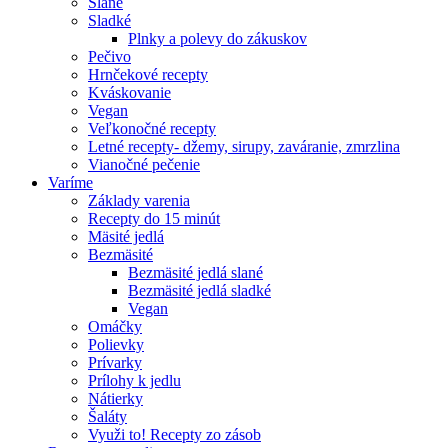
Slané
Sladké
Plnky a polevy do zákuskov
Pečivo
Hrnčekové recepty
Kváskovanie
Vegan
Veľkonočné recepty
Letné recepty- džemy, sirupy, zaváranie, zmrzlina
Vianočné pečenie
Varíme
Základy varenia
Recepty do 15 minút
Mäsité jedlá
Bezmäsité
Bezmäsité jedlá slané
Bezmäsité jedlá sladké
Vegan
Omáčky
Polievky
Prívarky
Prílohy k jedlu
Nátierky
Šaláty
Využi to! Recepty zo zásob