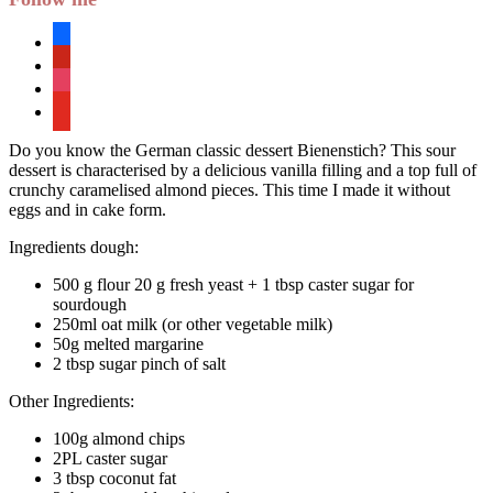
facebook
pinterest
instagram
youtube
Do you know the German classic dessert Bienenstich? This sour
dessert is characterised by a delicious vanilla filling and a top full of
crunchy caramelised almond pieces. This time I made it without
eggs and in cake form.
Ingredients dough:
500 g flour 20 g fresh yeast + 1 tbsp caster sugar for
sourdough
250ml oat milk (or other vegetable milk)
50g melted margarine
2 tbsp sugar pinch of salt
Other Ingredients:
100g almond chips
2PL caster sugar
3 tbsp coconut fat