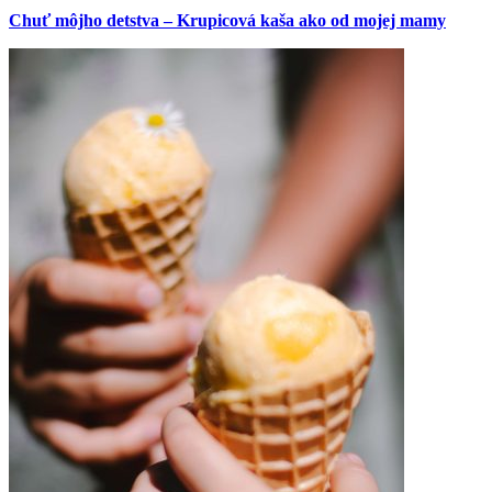
Chuť môjho detstva – Krupicová kaša ako od mojej mamy