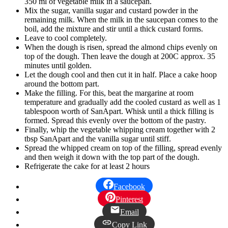
350 ml of vegetable milk in a saucepan.
Mix the sugar, vanilla sugar and custard powder in the
remaining milk. When the milk in the saucepan comes to the
boil, add the mixture and stir until a thick custard forms.
Leave to cool completely.
When the dough is risen, spread the almond chips evenly on
top of the dough. Then leave the dough at 200C approx. 35
minutes until golden.
Let the dough cool and then cut it in half. Place a cake hoop
around the bottom part.
Make the filling. For this, beat the margarine at room
temperature and gradually add the cooled custard as well as 1
tablespoon worth of SanApart. Whisk until a thick filling is
formed. Spread this evenly over the bottom of the pastry.
Finally, whip the vegetable whipping cream together with 2
tbsp SanApart and the vanilla sugar until stiff.
Spread the whipped cream on top of the filling, spread evenly
and then weigh it down with the top part of the dough.
Refrigerate the cake for at least 2 hours
Facebook
Pinterest
Email
Copy Link