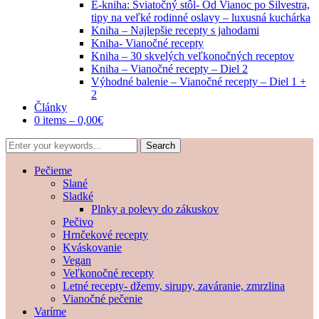
E-kniha: Sviatočný stôl- Od Vianoc po Silvestra,
tipy na veľké rodinné oslavy – luxusná kuchárka
Kniha – Najlepšie recepty s jahodami
Kniha- Vianočné recepty
Kniha – 30 skvelých veľkonočných receptov
Kniha – Vianočné recepty – Diel 2
Výhodné balenie – Vianočné recepty – Diel 1 +
2
Články
0 items –
0,00
€
Pečieme
Slané
Sladké
Plnky a polevy do zákuskov
Pečivo
Hrnčekové recepty
Kváskovanie
Vegan
Veľkonočné recepty
Letné recepty- džemy, sirupy, zaváranie, zmrzlina
Vianočné pečenie
Varíme