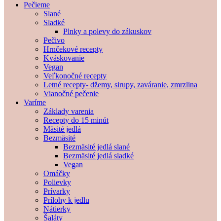
Pečieme
Slané
Sladké
Plnky a polevy do zákuskov
Pečivo
Hrnčekové recepty
Kváskovanie
Vegan
Veľkonočné recepty
Letné recepty- džemy, sirupy, zaváranie, zmrzlina
Vianočné pečenie
Varíme
Základy varenia
Recepty do 15 minút
Mäsité jedlá
Bezmäsité
Bezmäsité jedlá slané
Bezmäsité jedlá sladké
Vegan
Omáčky
Polievky
Prívarky
Prílohy k jedlu
Nátierky
Šaláty