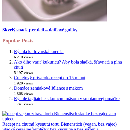
Skvelý snack pre deti – datľové guľky
Popular Posts
Rýchla karlovarská knedľa
6 219 views
Ako dlho variť kukuricu? Aby bola sladká, šťavnatá a plná
chuti
5 197 views
Cuketový prívarok- recept do 15 minút
1 920 views
Domáce zemiakové šúlance s makom
1 868 views
Rýchle tagliatelle s kuracím mäsom v smotanovej omáčke
1 741 views
Recept na chutnú kysnutú tortu Bienenstich (vegan, bez vajec)
Sladké cereálne žemličky bez kysnutia a bez váženia