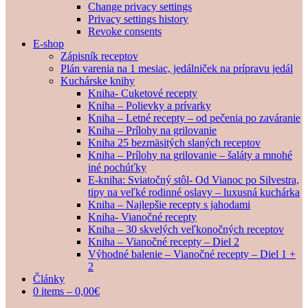
Change privacy settings
Privacy settings history
Revoke consents
E-shop
Zápisník receptov
Plán varenia na 1 mesiac, jedálniček na prípravu jedál
Kuchárske knihy
Kniha- Cuketové recepty
Kniha – Polievky a prívarky
Kniha – Letné recepty – od pečenia po zaváranie
Kniha – Prílohy na grilovanie
Kniha 25 bezmäsitých slaných receptov
Kniha – Prílohy na grilovanie – šaláty a mnohé
iné pochúťky
E-kniha: Sviatočný stôl- Od Vianoc po Silvestra,
tipy na veľké rodinné oslavy – luxusná kuchárka
Kniha – Najlepšie recepty s jahodami
Kniha- Vianočné recepty
Kniha – 30 skvelých veľkonočných receptov
Kniha – Vianočné recepty – Diel 2
Výhodné balenie – Vianočné recepty – Diel 1 +
2
Články
0 items –
0,00
€