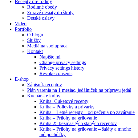
Recepty pre rodiny
Rodinné obedy
Zdravé desiaty do školy
Detské oslavy
Video
Portfolio
O blogu
Služby
Mediálna spolupráca
Kontakt
Napíšte mi
Change privacy settings
Privacy settings history
Revoke consents
E-shop
Zápisník receptov
Plán varenia na 1 mesiac, jedálniček na prípravu jedál
Kuchárske knihy
Kniha- Cuketové recepty
Kniha – Polievky a prívarky
Kniha – Letné recepty – od pečenia po zaváranie
Kniha – Prílohy na grilovanie
Kniha 25 bezmäsitých slaných receptov
Kniha – Prílohy na grilovanie – šaláty a mnohé
iné pochúťky