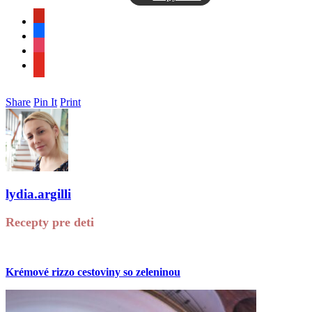
pinterest
facebook
instagram
youtube
Share
Pin It
Print
lydia.argilli
Recepty pre deti
Krémové rizzo cestoviny so zeleninou