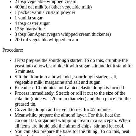
2 tbsp vegetable whipped cream
400ml oat milk (or other vegetable milk)
1 packet vanilla custard powder
1 vanilla sugar
4 tbsp caster sugar
125g margarine
3 tbsp SanApart (vegan whipped cream thickener)
200 ml vegetable whipped cream
Procedure:
JFirst prepare the sourdough starter. To do this, crumble the
yeast into a bowl, sprinkle it with sugar, stir and let it stand for
5 minutes.
Sift the flour into a bowl, add , sourdough starter, salt,
vegetable milk, margarine and salt and sugar.
Knead ca. 10 minutes until a nice elastic dough is formed.
Process immediately. Stretch or roll it out to the size of the
cake tin (mine was 26cm in diameter) and then place it in the
greased tin.
Cover the dough and leave it to rest for 45 minutes.
Meanwhile, prepare the almond layer. For this, heat the
coconut fat, sugar and whipping cream in a saucepan. When
all items are liquid add the almond chips, stir and let cool.
You can also prepare the base for the filling. To do this, heat