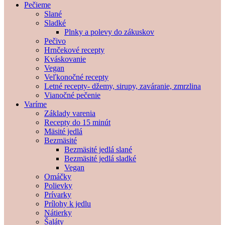
Pečieme
Slané
Sladké
Plnky a polevy do zákuskov
Pečivo
Hrnčekové recepty
Kváskovanie
Vegan
Veľkonočné recepty
Letné recepty- džemy, sirupy, zaváranie, zmrzlina
Vianočné pečenie
Varíme
Základy varenia
Recepty do 15 minút
Mäsité jedlá
Bezmäsité
Bezmäsité jedlá slané
Bezmäsité jedlá sladké
Vegan
Omáčky
Polievky
Prívarky
Prílohy k jedlu
Nátierky
Šaláty