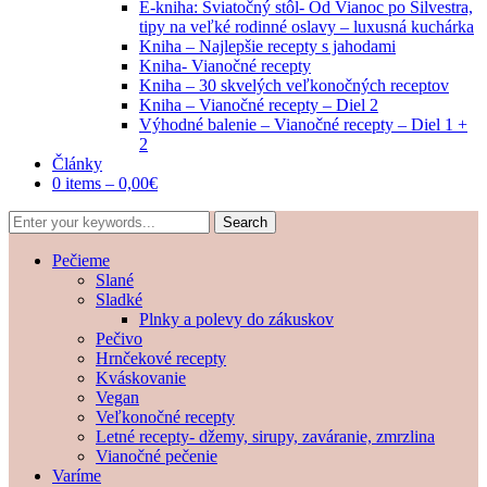
E-kniha: Sviatočný stôl- Od Vianoc po Silvestra,
tipy na veľké rodinné oslavy – luxusná kuchárka
Kniha – Najlepšie recepty s jahodami
Kniha- Vianočné recepty
Kniha – 30 skvelých veľkonočných receptov
Kniha – Vianočné recepty – Diel 2
Výhodné balenie – Vianočné recepty – Diel 1 +
2
Články
0 items –
0,00
€
Pečieme
Slané
Sladké
Plnky a polevy do zákuskov
Pečivo
Hrnčekové recepty
Kváskovanie
Vegan
Veľkonočné recepty
Letné recepty- džemy, sirupy, zaváranie, zmrzlina
Vianočné pečenie
Varíme