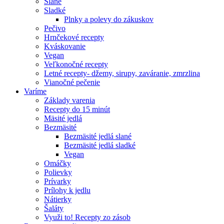
Slané
Sladké
Plnky a polevy do zákuskov
Pečivo
Hrnčekové recepty
Kváskovanie
Vegan
Veľkonočné recepty
Letné recepty- džemy, sirupy, zaváranie, zmrzlina
Vianočné pečenie
Varíme
Základy varenia
Recepty do 15 minút
Mäsité jedlá
Bezmäsité
Bezmäsité jedlá slané
Bezmäsité jedlá sladké
Vegan
Omáčky
Polievky
Prívarky
Prílohy k jedlu
Nátierky
Šaláty
Využi to! Recepty zo zásob