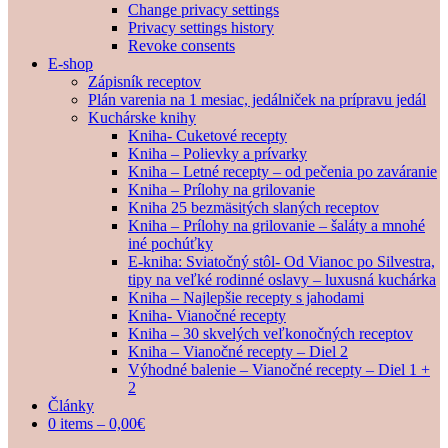
Change privacy settings
Privacy settings history
Revoke consents
E-shop
Zápisník receptov
Plán varenia na 1 mesiac, jedálniček na prípravu jedál
Kuchárske knihy
Kniha- Cuketové recepty
Kniha – Polievky a prívarky
Kniha – Letné recepty – od pečenia po zaváranie
Kniha – Prílohy na grilovanie
Kniha 25 bezmäsitých slaných receptov
Kniha – Prílohy na grilovanie – šaláty a mnohé
iné pochúťky
E-kniha: Sviatočný stôl- Od Vianoc po Silvestra,
tipy na veľké rodinné oslavy – luxusná kuchárka
Kniha – Najlepšie recepty s jahodami
Kniha- Vianočné recepty
Kniha – 30 skvelých veľkonočných receptov
Kniha – Vianočné recepty – Diel 2
Výhodné balenie – Vianočné recepty – Diel 1 +
2
Články
0 items –
0,00
€