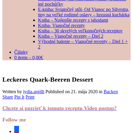
iné pochúťky
E-kniha: Sviatočný stôl- Od Vianoc po Silvestra,
tipy na veľké rodinné oslavy – luxusná kuchárka
Kniha – Najlepšie recepty s jahodami
Kniha- Vianočné recepty
Kniha – 30 skvelých veľkonočných receptov
Kniha – Vianočné recepty – Diel 2
Výhodné balenie – Vianočné recepty – Diel 1 +
2
Články
0 items –
0,00
€
Leckeres Quark-Beeren Dessert
Written by
lydia.argilli
Published on
21. mája 2020
in
Backen
Share
Pin It
Print
Chcete si pozrieť k tomuto receptu Video postup?
Follow me
facebook