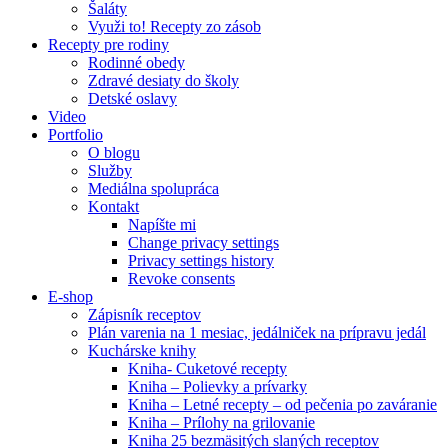
Šaláty
Využi to! Recepty zo zásob
Recepty pre rodiny
Rodinné obedy
Zdravé desiaty do školy
Detské oslavy
Video
Portfolio
O blogu
Služby
Mediálna spolupráca
Kontakt
Napíšte mi
Change privacy settings
Privacy settings history
Revoke consents
E-shop
Zápisník receptov
Plán varenia na 1 mesiac, jedálniček na prípravu jedál
Kuchárske knihy
Kniha- Cuketové recepty
Kniha – Polievky a prívarky
Kniha – Letné recepty – od pečenia po zaváranie
Kniha – Prílohy na grilovanie
Kniha 25 bezmäsitých slaných receptov