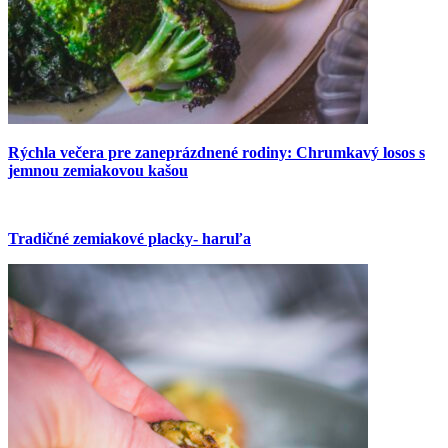
Rýchla večera pre zaneprázdnené rodiny: Chrumkavý losos s
jemnou zemiakovou kašou
Tradičné zemiakové placky- haruľa