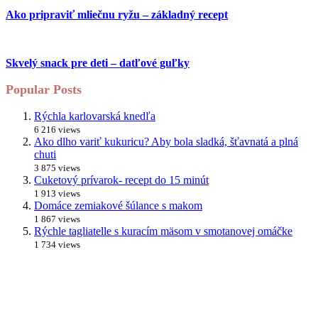
Ako pripraviť mliečnu ryžu – základný recept
Skvelý snack pre deti – datľové guľky
Popular Posts
Rýchla karlovarská knedľa
6 216 views
Ako dlho variť kukuricu? Aby bola sladká, šťavnatá a plná
chuti
3 875 views
Cuketový prívarok- recept do 15 minút
1 913 views
Domáce zemiakové šúlance s makom
1 867 views
Rýchle tagliatelle s kuracím mäsom v smotanovej omáčke
1 734 views