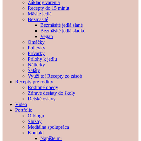
Základy varenia
Recepty do 15 minút
Mäsité jedlá
Bezmäsité
Bezmäsité jedlá slané
Bezmäsité jedlá sladké
Vegan
Omáčky
Polievky
Prívarky
Prílohy k jedlu
Nátierky
Šaláty
Využi to! Recepty zo zásob
Recepty pre rodiny
Rodinné obedy
Zdravé desiaty do školy
Detské oslavy
Video
Portfolio
O blogu
Služby
Mediálna spolupráca
Kontakt
Napíšte mi