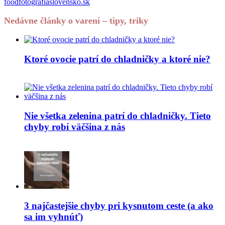
foodfotografiaslovensko.sk
Nedávne články o varení – tipy, triky
Ktoré ovocie patrí do chladničky a ktoré nie?
Nie všetka zelenina patrí do chladničky. Tieto
chyby robí väčšina z nás
3 najčastejšie chyby pri kysnutom ceste (a ako
sa im vyhnúť)