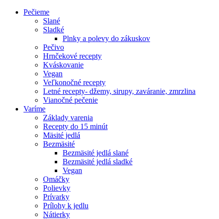
Pečieme
Slané
Sladké
Plnky a polevy do zákuskov
Pečivo
Hrnčekové recepty
Kváskovanie
Vegan
Veľkonočné recepty
Letné recepty- džemy, sirupy, zaváranie, zmrzlina
Vianočné pečenie
Varíme
Základy varenia
Recepty do 15 minút
Mäsité jedlá
Bezmäsité
Bezmäsité jedlá slané
Bezmäsité jedlá sladké
Vegan
Omáčky
Polievky
Prívarky
Prílohy k jedlu
Nátierky