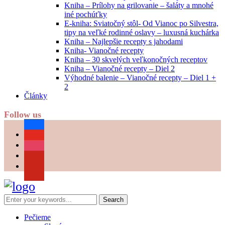
Kniha – Prílohy na grilovanie – šaláty a mnohé
iné pochúťky
E-kniha: Sviatočný stôl- Od Vianoc po Silvestra,
tipy na veľké rodinné oslavy – luxusná kuchárka
Kniha – Najlepšie recepty s jahodami
Kniha- Vianočné recepty
Kniha – 30 skvelých veľkonočných receptov
Kniha – Vianočné recepty – Diel 2
Výhodné balenie – Vianočné recepty – Diel 1 +
2
Články
Follow us
facebook
youtube
instagram
pinterest
Pečieme