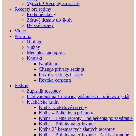
Využi to! Recepty zo zásob
Recepty pre rodiny
Rodinné obedy
Zdravé desiaty do školy
Detské oslavy
Video
Portfolio
O blogu
Služby
Mediálna spolupráca
Kontakt
Napíšte mi
Change privacy settings
Privacy settings history
Revoke consents
E-shop
Zápisník receptov
Plán varenia na 1 mesiac, jedálniček na prípravu jedál
Kuchárske knihy
Kniha- Cuketové recepty
Kniha – Polievky a prívarky
Kniha – Letné recepty – od pečenia po zaváranie
Kniha – Prílohy na grilovanie
Kniha 25 bezmäsitých slaných receptov
Kniha – Prílohy na grilovanie – šaláty a mnohé