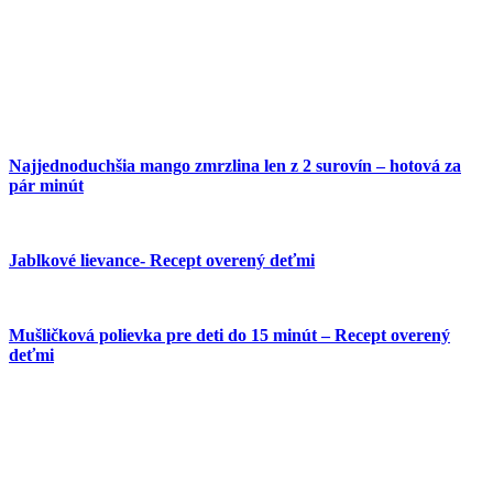
Najjednoduchšia mango zmrzlina len z 2 surovín – hotová za
pár minút
Jablkové lievance- Recept overený deťmi
Mušličková polievka pre deti do 15 minút – Recept overený
deťmi