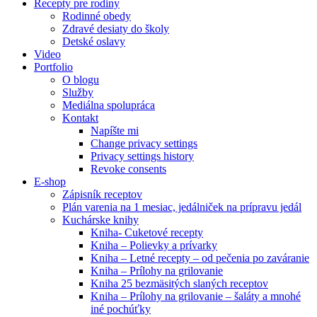
Recepty pre rodiny
Rodinné obedy
Zdravé desiaty do školy
Detské oslavy
Video
Portfolio
O blogu
Služby
Mediálna spolupráca
Kontakt
Napíšte mi
Change privacy settings
Privacy settings history
Revoke consents
E-shop
Zápisník receptov
Plán varenia na 1 mesiac, jedálniček na prípravu jedál
Kuchárske knihy
Kniha- Cuketové recepty
Kniha – Polievky a prívarky
Kniha – Letné recepty – od pečenia po zaváranie
Kniha – Prílohy na grilovanie
Kniha 25 bezmäsitých slaných receptov
Kniha – Prílohy na grilovanie – šaláty a mnohé
iné pochúťky