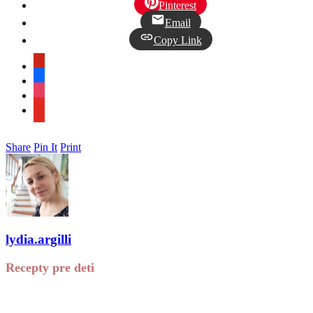
Pinterest
Email
Copy Link
pinterest
facebook
instagram
youtube
Share
Pin It
Print
lydia.argilli
Recepty pre deti