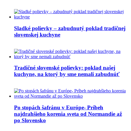
Sladké polievky – zabudnutý poklad tradičnej
slovenskej kuchyne
Tradičné slovenské polievky: poklad našej
kuchyne, na ktorý by sme nemali zabudnúť
Po stopách šafránu v Európe- Príbeh
najdrahšieho korenia sveta od Normandie až
po Slovensko