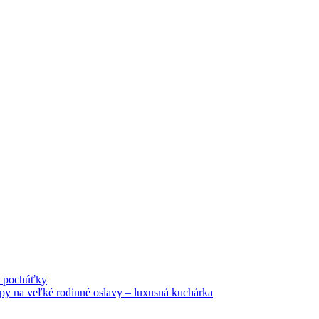
né pochúťky
tipy na veľké rodinné oslavy – luxusná kuchárka