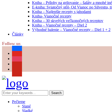
Kniha – Prílohy na grilovanie – šaláty a mnohé i
E-kniha: Sviatočný stôl- Od Vianoc po Silvestra, 
Kniha – Najlepšie recepty s jahodami
Kniha- Vianočné recepty
Kniha – 30 skvelých veľkonočných receptov
Kniha – Vianočné recepty – Diel 2
Výhodné balenie – Vianočné recepty – Diel 1 + 2
Články
Follow us
facebook
youtube
instagram
pinterest
Pečieme
Slané
Sladké