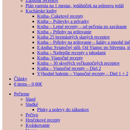
Zápisník receptov
Plán varenia na 1 mesiac, jedálniček na prípravu jedál
Kuchárske knihy
Kniha- Cuketové recepty
Kniha – Polievky a prívarky
Kniha – Letné recepty – od pečenia po zaváranie
Kniha – Prílohy na grilovanie
Kniha 25 bezmäsitých slaných receptov
Kniha – Prílohy na grilovanie – šaláty a mnohé i
E-kniha: Sviatočný stôl- Od Vianoc po Silvestra, 
Kniha – Najlepšie recepty s jahodami
Kniha- Vianočné recepty
Kniha – 30 skvelých veľkonočných receptov
Kniha – Vianočné recepty – Diel 2
Výhodné balenie – Vianočné recepty – Diel 1 + 2
Články
0 items –
0,00
€
Pečieme
Slané
Sladké
Plnky a polevy do zákuskov
Pečivo
Hrnčekové recepty
Kváskovanie