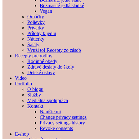
Bezmäsité jedlá sladké
Vegan
Omáčky
Polievky
Prívarky
Prílohy k jedlu
Nátierky
Šaláty
Využi to! Recepty zo zásob
Recepty pre rodiny
Rodinné obedy
Zdravé desiaty do školy
Detské oslavy
Video
Portfolio
O blogu
Služby
Mediálna spolupráca
Kontakt
Napíšte mi
Change privacy settings
Privacy settings history
Revoke consents
E-shop