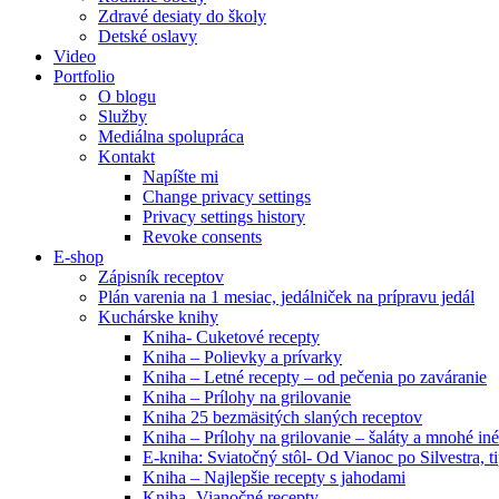
Zdravé desiaty do školy
Detské oslavy
Video
Portfolio
O blogu
Služby
Mediálna spolupráca
Kontakt
Napíšte mi
Change privacy settings
Privacy settings history
Revoke consents
E-shop
Zápisník receptov
Plán varenia na 1 mesiac, jedálniček na prípravu jedál
Kuchárske knihy
Kniha- Cuketové recepty
Kniha – Polievky a prívarky
Kniha – Letné recepty – od pečenia po zaváranie
Kniha – Prílohy na grilovanie
Kniha 25 bezmäsitých slaných receptov
Kniha – Prílohy na grilovanie – šaláty a mnohé i
E-kniha: Sviatočný stôl- Od Vianoc po Silvestra, 
Kniha – Najlepšie recepty s jahodami
Kniha- Vianočné recepty