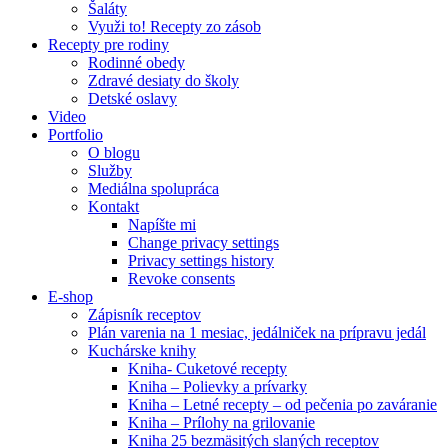
Šaláty
Využi to! Recepty zo zásob
Recepty pre rodiny
Rodinné obedy
Zdravé desiaty do školy
Detské oslavy
Video
Portfolio
O blogu
Služby
Mediálna spolupráca
Kontakt
Napíšte mi
Change privacy settings
Privacy settings history
Revoke consents
E-shop
Zápisník receptov
Plán varenia na 1 mesiac, jedálniček na prípravu jedál
Kuchárske knihy
Kniha- Cuketové recepty
Kniha – Polievky a prívarky
Kniha – Letné recepty – od pečenia po zaváranie
Kniha – Prílohy na grilovanie
Kniha 25 bezmäsitých slaných receptov