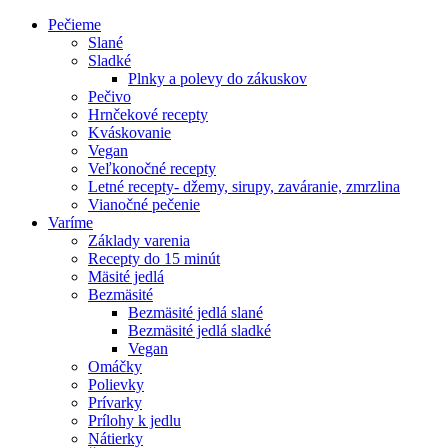
Pečieme
Slané
Sladké
Plnky a polevy do zákuskov
Pečivo
Hrnčekové recepty
Kváskovanie
Vegan
Veľkonočné recepty
Letné recepty- džemy, sirupy, zaváranie, zmrzlina
Vianočné pečenie
Varíme
Základy varenia
Recepty do 15 minút
Mäsité jedlá
Bezmäsité
Bezmäsité jedlá slané
Bezmäsité jedlá sladké
Vegan
Omáčky
Polievky
Prívarky
Prílohy k jedlu
Nátierky