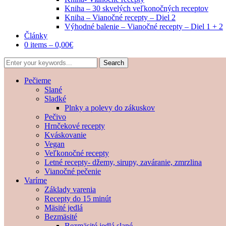
Kniha – 30 skvelých veľkonočných receptov
Kniha – Vianočné recepty – Diel 2
Výhodné balenie – Vianočné recepty – Diel 1 + 2
Články
0 items –
0,00
€
Pečieme
Slané
Sladké
Plnky a polevy do zákuskov
Pečivo
Hrnčekové recepty
Kváskovanie
Vegan
Veľkonočné recepty
Letné recepty- džemy, sirupy, zaváranie, zmrzlina
Vianočné pečenie
Varíme
Základy varenia
Recepty do 15 minút
Mäsité jedlá
Bezmäsité
Bezmäsité jedlá slané