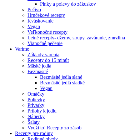
Plnky a polevy do zákuskov
Pečivo
Hrnčekové recepty
Kváskovanie
Vegan
Veľkonočné recepty
Letné recepty- džemy, sirupy, zaváranie, zmrzlina
Vianočné pečenie
Varíme
Základy varenia
Recepty do 15 minút
Mäsité jedlá
Bezmäsité
Bezmäsité jedlá slané
Bezmäsité jedlá sladké
Vegan
Omáčky
Polievky
Prívarky
Prílohy k jedlu
Nátierky
Šaláty
Využi to! Recepty zo zásob
Recepty pre rodiny
Rodinné obedy