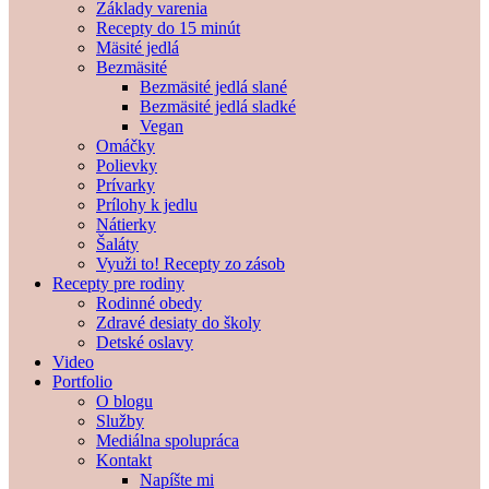
Základy varenia
Recepty do 15 minút
Mäsité jedlá
Bezmäsité
Bezmäsité jedlá slané
Bezmäsité jedlá sladké
Vegan
Omáčky
Polievky
Prívarky
Prílohy k jedlu
Nátierky
Šaláty
Využi to! Recepty zo zásob
Recepty pre rodiny
Rodinné obedy
Zdravé desiaty do školy
Detské oslavy
Video
Portfolio
O blogu
Služby
Mediálna spolupráca
Kontakt
Napíšte mi