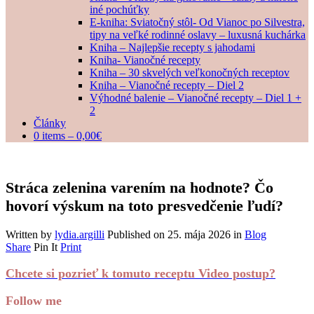
iné pochúťky
E-kniha: Sviatočný stôl- Od Vianoc po Silvestra,
tipy na veľké rodinné oslavy – luxusná kuchárka
Kniha – Najlepšie recepty s jahodami
Kniha- Vianočné recepty
Kniha – 30 skvelých veľkonočných receptov
Kniha – Vianočné recepty – Diel 2
Výhodné balenie – Vianočné recepty – Diel 1 +
2
Články
0 items –
0,00
€
Stráca zelenina varením na hodnote? Čo
hovorí výskum na toto presvedčenie ľudí?
Written by
lydia.argilli
Published on
25. mája 2026
in
Blog
Share
Pin It
Print
Chcete si pozrieť k tomuto receptu Video postup?
Follow me