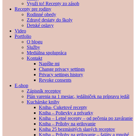
Využi to! Recepty zo zásob
Recepty pre rodiny
Rodinné obedy
Zdravé desiaty do školy
Detské oslavy
Video
Portfolio
O blogu
Služby
Mediálna spolupráca
Kontakt
Napíšte mi
Change privacy settings
Privacy settings history
Revoke consents
E-shop
Zápisník receptov
Plán varenia na 1 mesiac, jedálniček na prípravu jedál
Kuchárske knihy
Kniha- Cuketové recepty
Kniha – Polievky a prívarky
Kniha – Letné recepty – od pečenia po zaváranie
Kniha – Prílohy na grilovanie
Kniha 25 bezmäsitých slaných receptov
Kniha – Prílohy na grilovanie – šaláty a mnohé