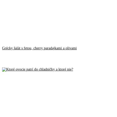
Grécky šalát s fetou, cherry paradajkami a olivami