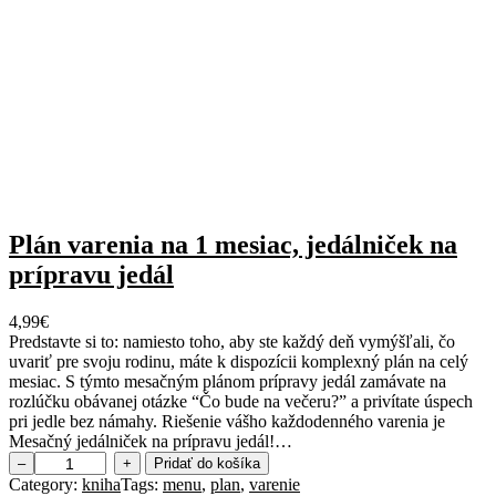
Plán varenia na 1 mesiac, jedálniček na
prípravu jedál
4,99
€
Predstavte si to: namiesto toho, aby ste každý deň vymýšľali, čo
uvariť pre svoju rodinu, máte k dispozícii komplexný plán na celý
mesiac. S týmto mesačným plánom prípravy jedál zamávate na
rozlúčku obávanej otázke “Čo bude na večeru?” a privítate úspech
pri jedle bez námahy. Riešenie vášho každodenného varenia je
Mesačný jedálniček na prípravu jedál!…
m
–
+
Pridať do košíka
n
Category:
kniha
Tags:
menu
, 
plan
, 
varenie