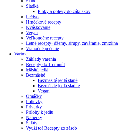
Slané
Sladké
Plnky a polevy do zákuskov
Pečivo
Hrnčekové recepty
Kváskovanie
Vegan
Veľkonočné recepty
Letné recepty- džemy, sirupy, zaváranie, zmrzlina
Vianočné pečenie
Varíme
Základy varenia
Recepty do 15 minút
Mäsité jedlá
Bezmäsité
Bezmäsité jedlá slané
Bezmäsité jedlá sladké
Vegan
Omáčky
Polievky
Prívarky
Prílohy k jedlu
Nátierky
Šaláty
Využi to! Recepty zo zásob