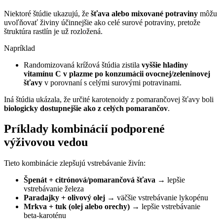
Niektoré štúdie ukazujú, že
šťava alebo mixované potraviny
môžu
uvoľňovať živiny účinnejšie ako celé surové potraviny, pretože
štruktúra rastlín je už rozložená.
Napríklad
Randomizovaná krížová štúdia zistila
vyššie hladiny
vitamínu C v plazme po konzumácii ovocnej/zeleninovej
šťavy
v porovnaní s celými surovými potravinami.
Iná štúdia ukázala, že určité karotenoidy z pomarančovej šťavy boli
biologicky dostupnejšie ako z celých pomarančov
.
Príklady kombinácií podporené
výživovou vedou
Tieto kombinácie zlepšujú vstrebávanie živín:
Špenát + citrónová/pomarančová šťava
→ lepšie
vstrebávanie železa
Paradajky + olivový olej
→ väčšie vstrebávanie lykopénu
Mrkva + tuk (olej alebo orechy)
→ lepšie vstrebávanie
beta-karoténu