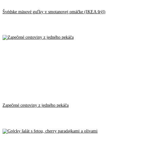
Švédske mäsové guľky v smotanovej omáčke (IKEA štýl)
Zapečené cestoviny z jedného pekáča