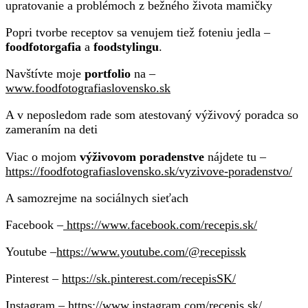
upratovanie a problémoch z bežného života mamičky
Popri tvorbe receptov sa venujem tiež foteniu jedla –
foodfotorgafia
a
foodstylingu
.
Navštívte moje
portfolio
na –
www.foodfotografiaslovensko.sk
A v neposledom rade som atestovaný výživový poradca so
zameraním na deti
Viac o mojom
výživovom poradenstve
nájdete tu –
https://foodfotografiaslovensko.sk/vyzivove-poradenstvo/
A samozrejme na sociálnych sieťach
Facebook –
https://www.facebook.com/recepis.sk/
Youtube –
https://www.youtube.com/@recepissk
Pinterest –
https://sk.pinterest.com/recepisSK/
Instagram –
https://www.instagram.com/recepis.sk/