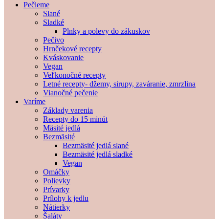
Pečieme
Slané
Sladké
Plnky a polevy do zákuskov
Pečivo
Hrnčekové recepty
Kváskovanie
Vegan
Veľkonočné recepty
Letné recepty- džemy, sirupy, zaváranie, zmrzlina
Vianočné pečenie
Varíme
Základy varenia
Recepty do 15 minút
Mäsité jedlá
Bezmäsité
Bezmäsité jedlá slané
Bezmäsité jedlá sladké
Vegan
Omáčky
Polievky
Prívarky
Prílohy k jedlu
Nátierky
Šaláty