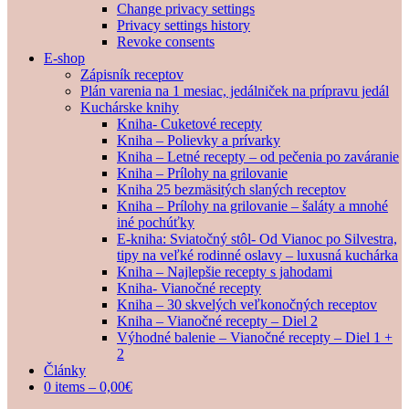
Change privacy settings
Privacy settings history
Revoke consents
E-shop
Zápisník receptov
Plán varenia na 1 mesiac, jedálniček na prípravu jedál
Kuchárske knihy
Kniha- Cuketové recepty
Kniha – Polievky a prívarky
Kniha – Letné recepty – od pečenia po zaváranie
Kniha – Prílohy na grilovanie
Kniha 25 bezmäsitých slaných receptov
Kniha – Prílohy na grilovanie – šaláty a mnohé
iné pochúťky
E-kniha: Sviatočný stôl- Od Vianoc po Silvestra,
tipy na veľké rodinné oslavy – luxusná kuchárka
Kniha – Najlepšie recepty s jahodami
Kniha- Vianočné recepty
Kniha – 30 skvelých veľkonočných receptov
Kniha – Vianočné recepty – Diel 2
Výhodné balenie – Vianočné recepty – Diel 1 +
2
Články
0 items –
0,00
€