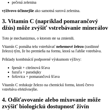
pečená zelenina
výživovo účinnejšie
ako samotná surová zelenina.
3. Vitamín C (napríklad pomarančový
džús) môže zvýšiť vstrebávanie minerálov
Toto je mechanizmus, o ktorom ste sa zmienili.
Vitamín C pomáha telu vstrebávať
nehemové železo
(rastlinné
železo) tým, že ho premieňa na formu, ktorá sa ľahšie vstrebáva.
Príklady kombinácií podporené výskumom výživy:
špenát + citrónová šťava
fazuľa + paradajky
šošovica + pomarančová šťava
Vitamín C redukuje železo na chemickú formu, ktorú črevo
vstrebáva efektívnejšie.
4. Odšťavovanie alebo mixovanie môže
zvýšiť biologickú dostupnosť živín