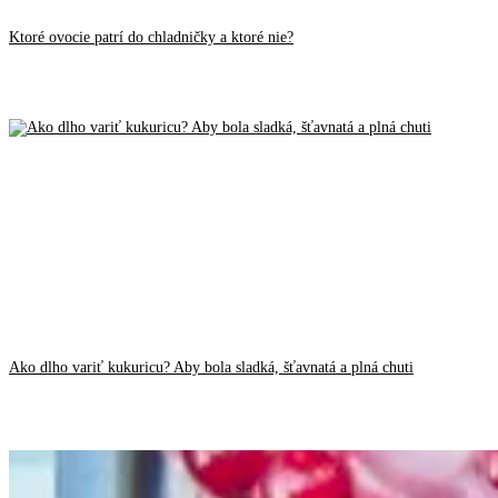
Ktoré ovocie patrí do chladničky a ktoré nie?
Ako dlho variť kukuricu? Aby bola sladká, šťavnatá a plná chuti