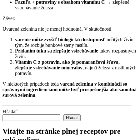
Fazuľa + potraviny s obsahom vitamínu C
→ zlepšené
vstrebávanie železa
Záver:
Uvarená zelenina nie je menej hodnotná. V skutočnosti
varenie môže zvýšiť biologickú dostupnosť
určitých živín
tým, že rozbije bunkové steny rastlín.
Pridaním tuku sa zlepšuje vstrebávanie
tukov rozpustných
živín.
Vitamín C z potravín, ako je pomarančová šťava,
zlepšuje vstrebávanie minerálov
, najmä železa z rastlinných
potravín.
V niektorých prípadoch teda
varená zelenina v kombinácii so
správnymi ingredienciami môže byť prospešnejšia ako samotná
surová zelenina
.
Hľadať
Hľadať
Vitajte na stránke plnej receptov pre
celú rodinu