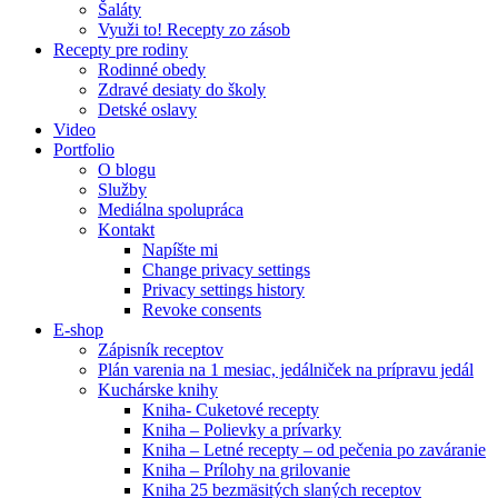
Šaláty
Využi to! Recepty zo zásob
Recepty pre rodiny
Rodinné obedy
Zdravé desiaty do školy
Detské oslavy
Video
Portfolio
O blogu
Služby
Mediálna spolupráca
Kontakt
Napíšte mi
Change privacy settings
Privacy settings history
Revoke consents
E-shop
Zápisník receptov
Plán varenia na 1 mesiac, jedálniček na prípravu jedál
Kuchárske knihy
Kniha- Cuketové recepty
Kniha – Polievky a prívarky
Kniha – Letné recepty – od pečenia po zaváranie
Kniha – Prílohy na grilovanie
Kniha 25 bezmäsitých slaných receptov