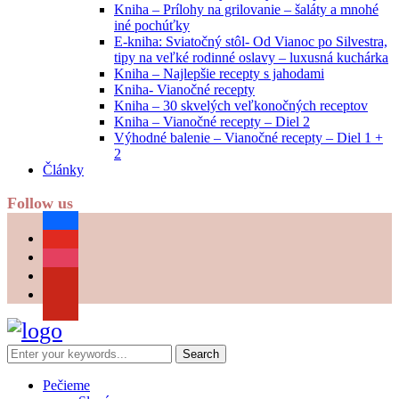
Kniha – Prílohy na grilovanie – šaláty a mnohé
iné pochúťky
E-kniha: Sviatočný stôl- Od Vianoc po Silvestra,
tipy na veľké rodinné oslavy – luxusná kuchárka
Kniha – Najlepšie recepty s jahodami
Kniha- Vianočné recepty
Kniha – 30 skvelých veľkonočných receptov
Kniha – Vianočné recepty – Diel 2
Výhodné balenie – Vianočné recepty – Diel 1 +
2
Články
Follow us
facebook
youtube
instagram
pinterest
Pečieme