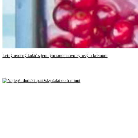
Letný ovocný koláč s jemným smotanovo-syrovým krémom