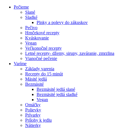
Pečieme
Slané
Sladké
Plnky a polevy do zákuskov
Pečivo
Hrnčekové recepty
Kváskovanie
Vegan
Veľkonočné recepty
Letné recepty- džemy, sirupy, zaváranie, zmrzlina
Vianočné pečenie
Varíme
Základy varenia
Recepty do 15 minút
Mäsité jedlá
Bezmäsité
Bezmäsité jedlá slané
Bezmäsité jedlá sladké
Vegan
Omáčky
Polievky
Prívarky
Prílohy k jedlu
Nátierky