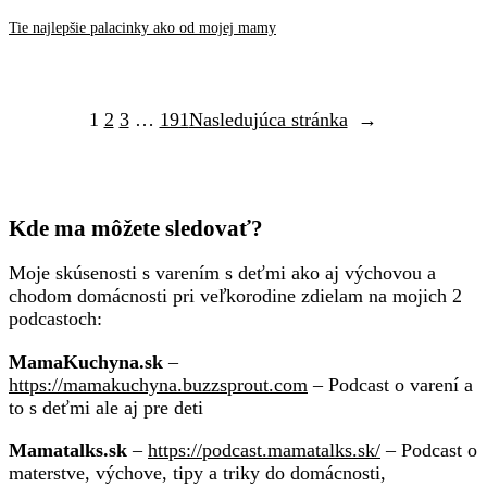
Tie najlepšie palacinky ako od mojej mamy
1
2
3
…
191
Nasledujúca stránka
→
Kde ma môžete sledovať?
Moje skúsenosti s varením s deťmi ako aj výchovou a
chodom domácnosti pri veľkorodine zdielam na mojich 2
podcastoch:
MamaKuchyna.sk
–
https://mamakuchyna.buzzsprout.com
– Podcast o varení a
to s deťmi ale aj pre deti
Mamatalks.sk
–
https://podcast.mamatalks.sk/
– Podcast o
materstve, výchove, tipy a triky do domácnosti,