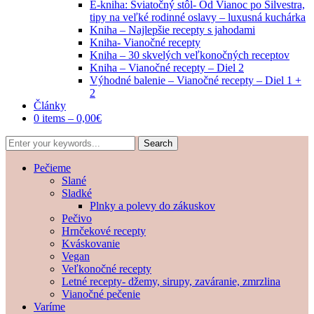
E-kniha: Sviatočný stôl- Od Vianoc po Silvestra,
tipy na veľké rodinné oslavy – luxusná kuchárka
Kniha – Najlepšie recepty s jahodami
Kniha- Vianočné recepty
Kniha – 30 skvelých veľkonočných receptov
Kniha – Vianočné recepty – Diel 2
Výhodné balenie – Vianočné recepty – Diel 1 +
2
Články
0 items –
0,00
€
Pečieme
Slané
Sladké
Plnky a polevy do zákuskov
Pečivo
Hrnčekové recepty
Kváskovanie
Vegan
Veľkonočné recepty
Letné recepty- džemy, sirupy, zaváranie, zmrzlina
Vianočné pečenie
Varíme