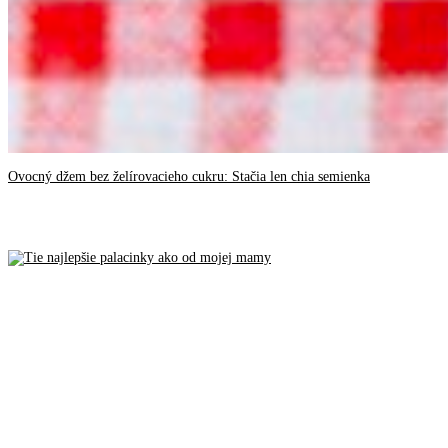
Ovocný džem bez želírovacieho cukru: Stačia len chia semienka