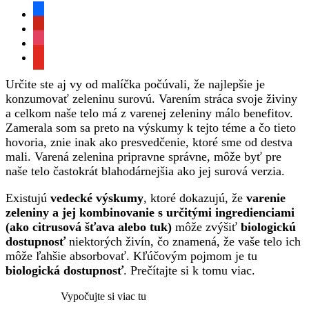
facebook
pinterest
instagram
youtube
Určite ste aj vy od malíčka počúvali, že najlepšie je
konzumovať zeleninu surovú. Varením stráca svoje živiny
a celkom naše telo má z varenej zeleniny málo benefitov.
Zamerala som sa preto na výskumy k tejto téme a čo tieto
hovoria, znie inak ako presvedčenie, ktoré sme od destva
mali. Varená zelenina pripravne správne, môže byť pre
naše telo častokrát blahodárnejšia ako jej surová verzia.
Existujú
vedecké výskumy
, ktoré dokazujú, že
varenie
zeleniny a jej kombinovanie s určitými ingredienciami
(ako citrusová šťava alebo tuk)
môže zvýšiť
biologickú
dostupnosť
niektorých živín, čo znamená, že vaše telo ich
môže ľahšie absorbovať. Kľúčovým pojmom je tu
biologická dostupnosť
. Prečítajte si k tomu viac.
Vypočujte si viac tu