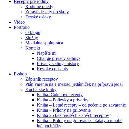
Recepty pre rodiny
Rodinné obedy
Zdravé desiaty do školy
Detské oslavy
Video
Portfolio
O blogu
Služby
Mediálna spolupráca
Kontakt
Napíšte mi
Change privacy settings
Privacy settings history
Revoke consents
E-shop
Zápisník receptov
Plán varenia na 1 mesiac, jedálniček na prípravu jedál
Kuchárske knihy
Kniha- Cuketové recepty
Kniha – Polievky a prívarky
Kniha – Letné recepty – od pečenia po zaváranie
Kniha – Prílohy na grilovanie
Kniha 25 bezmäsitých slaných receptov
Kniha – Prílohy na grilovanie – šaláty a mnohé
iné pochúťky