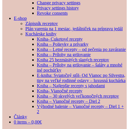
Change privacy settings
Privacy settings history
Revoke consents
E-shop
Zápisník receptov
Plán varenia na 1 mesiac, jedálniček na prípravu jedál
Kuchárske knihy
Kniha- Cuketové recepty
Kniha – Polievky a prívarky
Kniha – Letné recepty – od pečenia po zaváranie
Kniha – Prílohy na grilovanie
Kniha 25 bezmäsitých slaných receptov
Kniha – Prílohy na grilovanie – šaláty a mnohé
iné pochúťky
E-kniha: Sviatočný stôl- Od Vianoc po Silvestra,
tipy na veľké rodinné oslavy – luxusná kuchárka
Kniha – Najlepšie recepty s jahodami
Kniha- Vianočné recepty
Kniha – 30 skvelých veľkonočných receptov
Kniha – Vianočné recepty – Diel 2
Výhodné balenie – Vianočné recepty – Diel 1 +
2
Články
0 items –
0,00
€