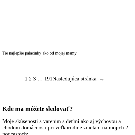
Tie najlepšie palacinky ako od mojej mamy
1
2
3
…
191
Nasledujúca stránka
→
Kde ma môžete sledovať?
Moje skúsenosti s varením s deťmi ako aj výchovou a
chodom domácnosti pri veľkorodine zdielam na mojich 2
podcastoch: