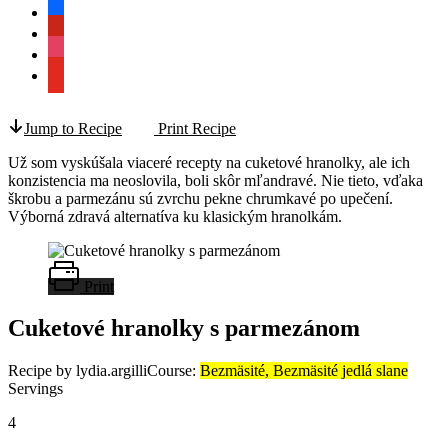
facebook
pinterest
instagram
youtube
Jump to Recipe
Print Recipe
Už som vyskúšala viaceré recepty na cuketové hranolky, ale ich
konzistencia ma neoslovila, boli skôr mľandravé. Nie tieto, vďaka
škrobu a parmezánu sú zvrchu pekne chrumkavé po upečení.
Výborná zdravá alternatíva ku klasickým hranolkám.
Print
Cuketové hranolky s parmezánom
Recipe by lydia.argilli
Course:
Bezmäsité, Bezmäsité jedlá slane
Servings
4