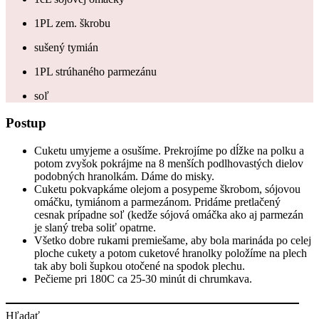
1PL zem. škrobu
sušený tymián
1PL strúhaného parmezánu
soľ
Postup
Cuketu umyjeme a osušíme. Prekrojíme po dĺžke na polku a
potom zvyšok pokrájme na 8 menších podlhovastých dielov
podobných hranolkám. Dáme do misky.
Cuketu pokvapkáme olejom a posypeme škrobom, sójovou
omáčku, tymiánom a parmezánom. Pridáme pretlačený
cesnak prípadne soľ (kedže sójová omáčka ako aj parmezán
je slaný treba soliť opatrne.
Všetko dobre rukami premiešame, aby bola marináda po celej
ploche cukety a potom cuketové hranolky položíme na plech
tak aby boli šupkou otočené na spodok plechu.
Pečieme pri 180C ca 25-30 minút di chrumkava.
Hľadať