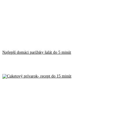
Najlepší domáci parížsky šalát do 5 minút