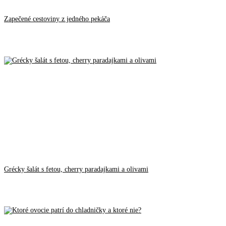
Zapečené cestoviny z jedného pekáča
Grécky šalát s fetou, cherry paradajkami a olivami