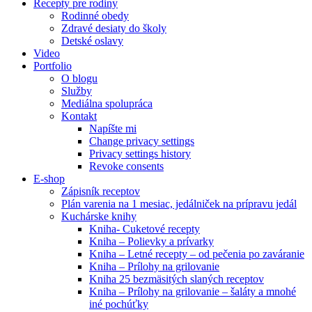
Recepty pre rodiny
Rodinné obedy
Zdravé desiaty do školy
Detské oslavy
Video
Portfolio
O blogu
Služby
Mediálna spolupráca
Kontakt
Napíšte mi
Change privacy settings
Privacy settings history
Revoke consents
E-shop
Zápisník receptov
Plán varenia na 1 mesiac, jedálniček na prípravu jedál
Kuchárske knihy
Kniha- Cuketové recepty
Kniha – Polievky a prívarky
Kniha – Letné recepty – od pečenia po zaváranie
Kniha – Prílohy na grilovanie
Kniha 25 bezmäsitých slaných receptov
Kniha – Prílohy na grilovanie – šaláty a mnohé
iné pochúťky