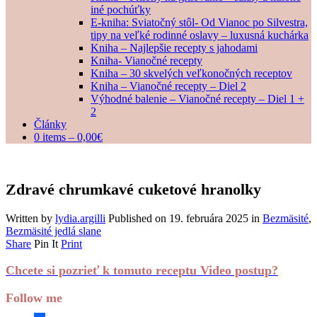
iné pochúťky
E-kniha: Sviatočný stôl- Od Vianoc po Silvestra,
tipy na veľké rodinné oslavy – luxusná kuchárka
Kniha – Najlepšie recepty s jahodami
Kniha- Vianočné recepty
Kniha – 30 skvelých veľkonočných receptov
Kniha – Vianočné recepty – Diel 2
Výhodné balenie – Vianočné recepty – Diel 1 +
2
Články
0 items –
0,00
€
Zdravé chrumkavé cuketové hranolky
Written by
lydia.argilli
Published on
19. februára 2025
in
Bezmäsité
,
Bezmäsité jedlá slane
Share
Pin It
Print
Chcete si pozrieť k tomuto receptu Video postup?
Follow me