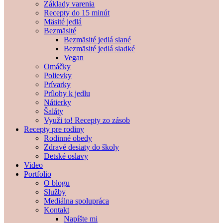
Základy varenia
Recepty do 15 minút
Mäsité jedlá
Bezmäsité
Bezmäsité jedlá slané
Bezmäsité jedlá sladké
Vegan
Omáčky
Polievky
Prívarky
Prílohy k jedlu
Nátierky
Šaláty
Využi to! Recepty zo zásob
Recepty pre rodiny
Rodinné obedy
Zdravé desiaty do školy
Detské oslavy
Video
Portfolio
O blogu
Služby
Mediálna spolupráca
Kontakt
Napíšte mi