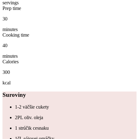
servings
Prep time
30
minutes
Cooking time
40
minutes
Calories
300
kcal
Suroviny
1-2 väčšie cukety
2PL oliv. oleja
1 strúčik cesnaku
1čL sójovej omáčky