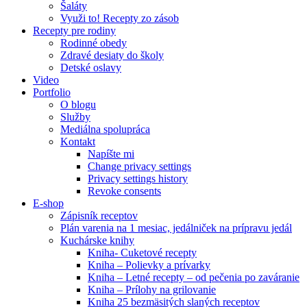
Šaláty
Využi to! Recepty zo zásob
Recepty pre rodiny
Rodinné obedy
Zdravé desiaty do školy
Detské oslavy
Video
Portfolio
O blogu
Služby
Mediálna spolupráca
Kontakt
Napíšte mi
Change privacy settings
Privacy settings history
Revoke consents
E-shop
Zápisník receptov
Plán varenia na 1 mesiac, jedálniček na prípravu jedál
Kuchárske knihy
Kniha- Cuketové recepty
Kniha – Polievky a prívarky
Kniha – Letné recepty – od pečenia po zaváranie
Kniha – Prílohy na grilovanie
Kniha 25 bezmäsitých slaných receptov