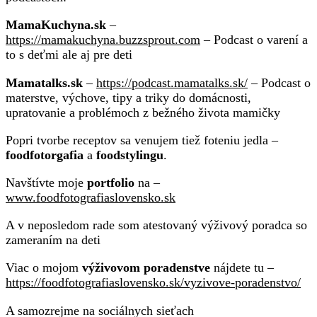
MamaKuchyna.sk
–
https://mamakuchyna.buzzsprout.com
– Podcast o varení a
to s deťmi ale aj pre deti
Mamatalks.sk
–
https://podcast.mamatalks.sk/
– Podcast o
materstve, výchove, tipy a triky do domácnosti,
upratovanie a problémoch z bežného života mamičky
Popri tvorbe receptov sa venujem tiež foteniu jedla –
foodfotorgafia
a
foodstylingu
.
Navštívte moje
portfolio
na –
www.foodfotografiaslovensko.sk
A v neposledom rade som atestovaný výživový poradca so
zameraním na deti
Viac o mojom
výživovom poradenstve
nájdete tu –
https://foodfotografiaslovensko.sk/vyzivove-poradenstvo/
A samozrejme na sociálnych sieťach