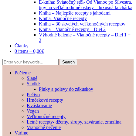
E-kniha: Sviatočný stôl- Od Vianoc po Silvestra,
tipy na veľké rodinné oslavy – luxusná kuchárka
Kniha – Najlepšie recepty s jahodami
Kniha- Vianočné recepty
Kniha – 30 skvelých veľkonočných receptov
Kniha – Vianočné recepty – Diel 2
Výhodné balenie – Vianočné recepty – Diel 1 +
2
Články
0 items –
0,00
€
Pečieme
Slané
Sladké
Plnky a polevy do zákuskov
Pečivo
Hrnčekové recepty
Kváskovanie
Vegan
Veľkonočné recepty
Letné recepty- džemy, sirupy, zaváranie, zmrzlina
Vianočné pečenie
Varíme