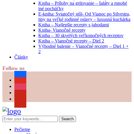
Kniha – Prílohy na grilovanie – šaláty a mnohé
iné pochúťky
E-kniha: Sviatočný stôl- Od Vianoc po Silvestra,
tipy na veľké rodinné oslavy – luxusná kuchárka
Kniha – Najlepšie recepty s jahodami
Kniha- Vianočné recepty
Kniha – 30 skvelých veľkonočných receptov
Kniha – Vianočné recepty – Diel 2
Výhodné balenie – Vianočné recepty – Diel 1 +
2
Články
Follow us
facebook
youtube
instagram
pinterest
Pečieme