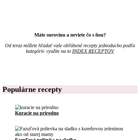
o
s
Z
i
á
a
p
c
i
,
s
j
Máte surovinu a neviete čo s ňou?
n
e
í
d
Od teraz môžete hľadať vaše obľúbené recepty jednoducho podľa
k
á
kategórii- využite na to
INDEX RECEPTOV
r
l
e
n
c
i
e
č
p
e
t
k
o
Populárne recepty
n
v
a
p
r
í
Kuracie na prirodno
p
r
a
v
u
Fazuľová polievka na sladko