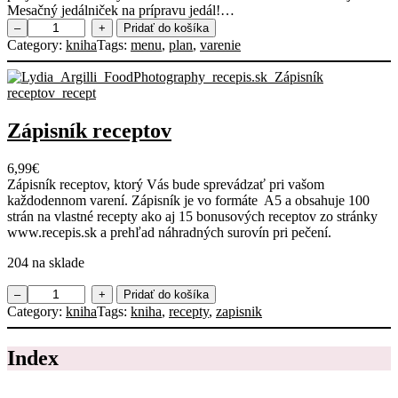
Mesačný jedálniček na prípravu jedál!…
m
–
+
Pridať do košíka
n
Category:
kniha
Tags:
menu
, 
plan
, 
varenie
o
ž
s
t
v
Zápisník receptov
o
P
6,99
€
l
Zápisník receptov, ktorý Vás bude sprevádzať pri vašom
á
každodennom varení. Zápisník je vo formáte A5 a obsahuje 100
n
strán na vlastné recepty ako aj 15 bonusových receptov zo stránky
v
www.recepis.sk a prehľad náhradných surovín pri pečení.
a
r
204 na sklade
e
n
m
–
+
Pridať do košíka
i
n
Category:
kniha
Tags:
kniha
, 
recepty
, 
zapisnik
a
o
n
ž
a
Index
s
1
t
m
v
e