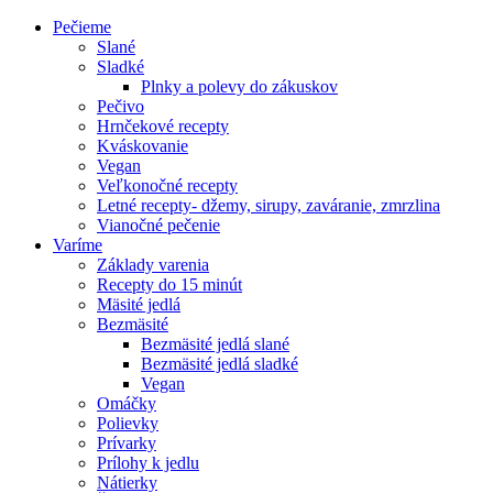
Pečieme
Slané
Sladké
Plnky a polevy do zákuskov
Pečivo
Hrnčekové recepty
Kváskovanie
Vegan
Veľkonočné recepty
Letné recepty- džemy, sirupy, zaváranie, zmrzlina
Vianočné pečenie
Varíme
Základy varenia
Recepty do 15 minút
Mäsité jedlá
Bezmäsité
Bezmäsité jedlá slané
Bezmäsité jedlá sladké
Vegan
Omáčky
Polievky
Prívarky
Prílohy k jedlu
Nátierky