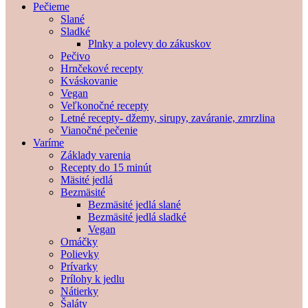
Pečieme
Slané
Sladké
Plnky a polevy do zákuskov
Pečivo
Hrnčekové recepty
Kváskovanie
Vegan
Veľkonočné recepty
Letné recepty- džemy, sirupy, zaváranie, zmrzlina
Vianočné pečenie
Varíme
Základy varenia
Recepty do 15 minút
Mäsité jedlá
Bezmäsité
Bezmäsité jedlá slané
Bezmäsité jedlá sladké
Vegan
Omáčky
Polievky
Prívarky
Prílohy k jedlu
Nátierky
Šaláty