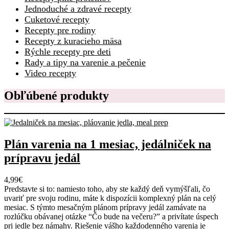
Jednoduché a zdravé recepty
Cuketové recepty
Recepty pre rodiny
Recepty z kuracieho mäsa
Rýchle recepty pre deti
Rady a tipy na varenie a pečenie
Video recepty
Obľúbené produkty
Plán varenia na 1 mesiac, jedálniček na
prípravu jedál
4,99
€
Predstavte si to: namiesto toho, aby ste každý deň vymýšľali, čo
uvariť pre svoju rodinu, máte k dispozícii komplexný plán na celý
mesiac. S týmto mesačným plánom prípravy jedál zamávate na
rozlúčku obávanej otázke “Čo bude na večeru?” a privítate úspech
pri jedle bez námahy. Riešenie vášho každodenného varenia je