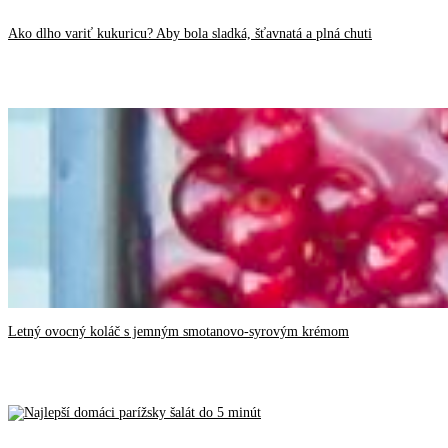
Ako dlho variť kukuricu? Aby bola sladká, šťavnatá a plná chuti
Letný ovocný koláč s jemným smotanovo-syrovým krémom