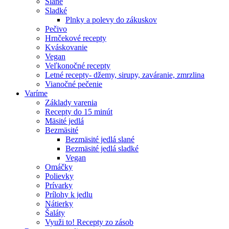
Slané
Sladké
Plnky a polevy do zákuskov
Pečivo
Hrnčekové recepty
Kváskovanie
Vegan
Veľkonočné recepty
Letné recepty- džemy, sirupy, zaváranie, zmrzlina
Vianočné pečenie
Varíme
Základy varenia
Recepty do 15 minút
Mäsité jedlá
Bezmäsité
Bezmäsité jedlá slané
Bezmäsité jedlá sladké
Vegan
Omáčky
Polievky
Prívarky
Prílohy k jedlu
Nátierky
Šaláty
Využi to! Recepty zo zásob