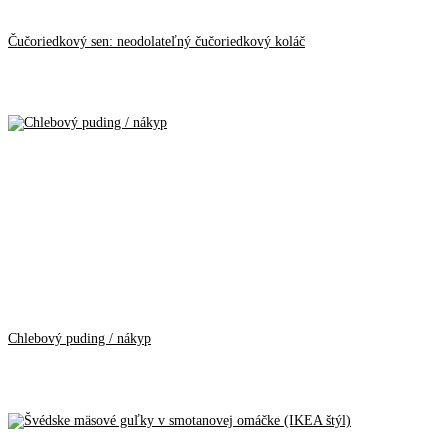
Čučoriedkový sen: neodolateľný čučoriedkový koláč
Chlebový puding / nákyp