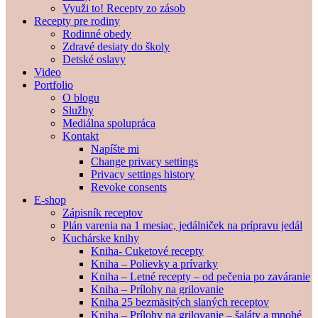
Využi to! Recepty zo zásob
Recepty pre rodiny
Rodinné obedy
Zdravé desiaty do školy
Detské oslavy
Video
Portfolio
O blogu
Služby
Mediálna spolupráca
Kontakt
Napíšte mi
Change privacy settings
Privacy settings history
Revoke consents
E-shop
Zápisník receptov
Plán varenia na 1 mesiac, jedálniček na prípravu jedál
Kuchárske knihy
Kniha- Cuketové recepty
Kniha – Polievky a prívarky
Kniha – Letné recepty – od pečenia po zaváranie
Kniha – Prílohy na grilovanie
Kniha 25 bezmäsitých slaných receptov
Kniha – Prílohy na grilovanie – šaláty a mnohé