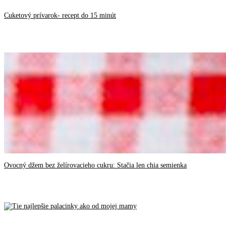
Cuketový prívarok- recept do 15 minút
Ovocný džem bez želírovacieho cukru: Stačia len chia semienka