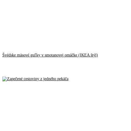
Švédske mäsové guľky v smotanovej omáčke (IKEA štýl)