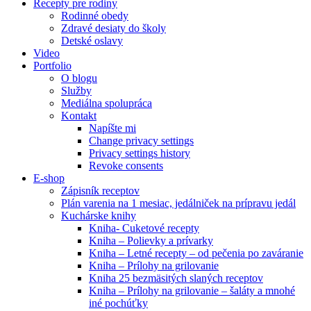
Recepty pre rodiny
Rodinné obedy
Zdravé desiaty do školy
Detské oslavy
Video
Portfolio
O blogu
Služby
Mediálna spolupráca
Kontakt
Napíšte mi
Change privacy settings
Privacy settings history
Revoke consents
E-shop
Zápisník receptov
Plán varenia na 1 mesiac, jedálniček na prípravu jedál
Kuchárske knihy
Kniha- Cuketové recepty
Kniha – Polievky a prívarky
Kniha – Letné recepty – od pečenia po zaváranie
Kniha – Prílohy na grilovanie
Kniha 25 bezmäsitých slaných receptov
Kniha – Prílohy na grilovanie – šaláty a mnohé
iné pochúťky