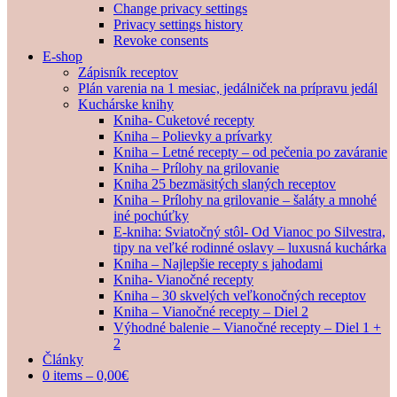
Change privacy settings
Privacy settings history
Revoke consents
E-shop
Zápisník receptov
Plán varenia na 1 mesiac, jedálniček na prípravu jedál
Kuchárske knihy
Kniha- Cuketové recepty
Kniha – Polievky a prívarky
Kniha – Letné recepty – od pečenia po zaváranie
Kniha – Prílohy na grilovanie
Kniha 25 bezmäsitých slaných receptov
Kniha – Prílohy na grilovanie – šaláty a mnohé
iné pochúťky
E-kniha: Sviatočný stôl- Od Vianoc po Silvestra,
tipy na veľké rodinné oslavy – luxusná kuchárka
Kniha – Najlepšie recepty s jahodami
Kniha- Vianočné recepty
Kniha – 30 skvelých veľkonočných receptov
Kniha – Vianočné recepty – Diel 2
Výhodné balenie – Vianočné recepty – Diel 1 +
2
Články
0 items –
0,00
€