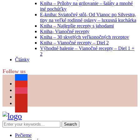
Kniha – Prílohy na grilovanie – šaláty a mnohé
iné pochúťky
E-kniha: Sviatočný stôl- Od Vianoc po Silvestra,
tipy na veľké rodinné oslavy – luxusná kuchárka
Kniha – Najlepšie recepty s jahodami
Kniha- Vianočné recepty
Kniha – 30 skvelých veľkonočných receptov
Kniha – Vianočné recepty – Diel 2
Výhodné balenie – Vianočné recepty – Diel 1 +
2
Články
Follow us
facebook
youtube
instagram
pinterest
Pečieme