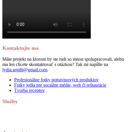
Kontaktujte ma
Máte projekt na ktorom by ste radi so mnou spolupracovali, alebo
ma len chcete skontaktovať s otázkou? Tak mi napíšte na
lydia.argilli@gmail.com
.
Profesionálne fotky potravinových produktov
Fotky jedla pre sociálne médie, web či reštaurácie
Tvorba receptov
Služby