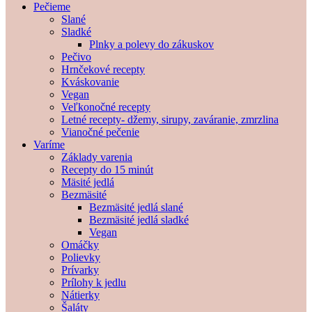
Pečieme
Slané
Sladké
Plnky a polevy do zákuskov
Pečivo
Hrnčekové recepty
Kváskovanie
Vegan
Veľkonočné recepty
Letné recepty- džemy, sirupy, zaváranie, zmrzlina
Vianočné pečenie
Varíme
Základy varenia
Recepty do 15 minút
Mäsité jedlá
Bezmäsité
Bezmäsité jedlá slané
Bezmäsité jedlá sladké
Vegan
Omáčky
Polievky
Prívarky
Prílohy k jedlu
Nátierky
Šaláty