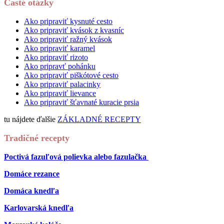
Časté otázky
Ako pripraviť kysnuté cesto
Ako pripraviť kvások z kvasníc
Ako pripraviť ražný kvások
Ako pripraviť karamel
Ako pripraviť rizoto
Ako pripravť pohánku
Ako pripraviť piškótové cesto
Ako pripraviť palacinky
Ako pripraviť lievance
Ako pripraviť šťavnaté kuracie prsia
tu nájdete ďalšie
ZÁKLADNÉ RECEPTY
Tradičné recepty
Poctivá fazuľová polievka alebo fazulačka
Domáce rezance
Domáca knedľa
Karlovarská knedľa