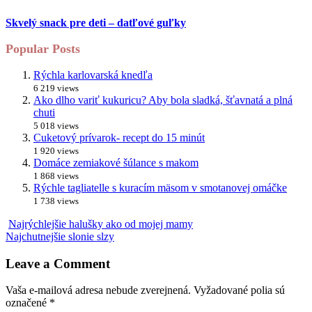
Skvelý snack pre deti – datľové guľky
Popular Posts
Rýchla karlovarská knedľa
6 219 views
Ako dlho variť kukuricu? Aby bola sladká, šťavnatá a plná
chuti
5 018 views
Cuketový prívarok- recept do 15 minút
1 920 views
Domáce zemiakové šúlance s makom
1 868 views
Rýchle tagliatelle s kuracím mäsom v smotanovej omáčke
1 738 views
Najrýchlejšie halušky ako od mojej mamy
Najchutnejšie slonie slzy
Leave a Comment
Vaša e-mailová adresa nebude zverejnená.
Vyžadované polia sú
označené
*