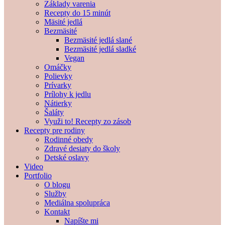
Základy varenia
Recepty do 15 minút
Mäsité jedlá
Bezmäsité
Bezmäsité jedlá slané
Bezmäsité jedlá sladké
Vegan
Omáčky
Polievky
Prívarky
Prílohy k jedlu
Nátierky
Šaláty
Využi to! Recepty zo zásob
Recepty pre rodiny
Rodinné obedy
Zdravé desiaty do školy
Detské oslavy
Video
Portfolio
O blogu
Služby
Mediálna spolupráca
Kontakt
Napíšte mi