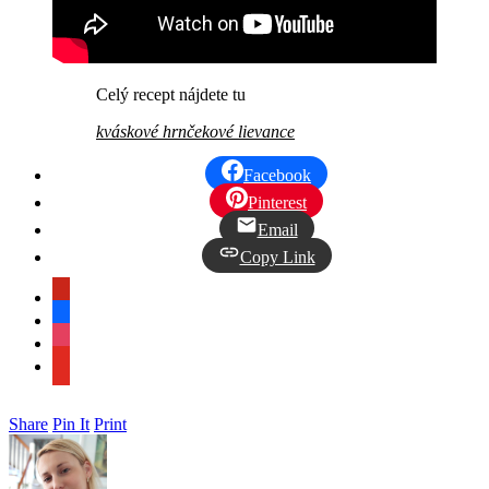
Celý recept nájdete tu
kváskové hrnčekové lievance
Facebook
Pinterest
Email
Copy Link
pinterest
facebook
instagram
youtube
Share
Pin It
Print