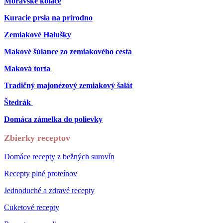
Moravské koláče
Kuracie prsia na prírodno
Zemiakové Halušky
Makové šúlance zo zemiakového cesta
Maková torta
Tradičný majonézový zemiakový šalát
Štedrák
Domáca zámelka do polievky
Zbierky receptov
Domáce recepty z bežných surovín
Recepty plné proteínov
Jednoduché a zdravé recepty
Cuketové recepty