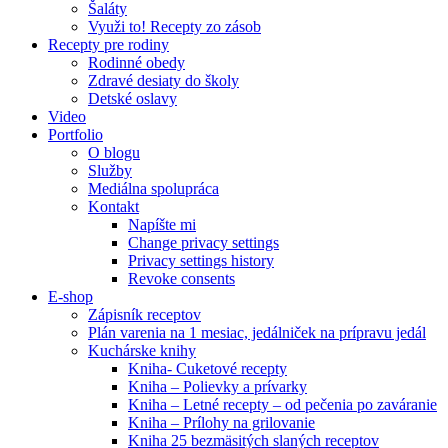
Šaláty
Využi to! Recepty zo zásob
Recepty pre rodiny
Rodinné obedy
Zdravé desiaty do školy
Detské oslavy
Video
Portfolio
O blogu
Služby
Mediálna spolupráca
Kontakt
Napíšte mi
Change privacy settings
Privacy settings history
Revoke consents
E-shop
Zápisník receptov
Plán varenia na 1 mesiac, jedálniček na prípravu jedál
Kuchárske knihy
Kniha- Cuketové recepty
Kniha – Polievky a prívarky
Kniha – Letné recepty – od pečenia po zaváranie
Kniha – Prílohy na grilovanie
Kniha 25 bezmäsitých slaných receptov