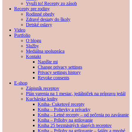
Využi to! Recepty zo zásob
Recepty pre rodiny
Rodinné obedy
Zdravé desiaty do školy
Detské oslavy
Video
Portfolio
O blogu
Služby
Mediálna spolupráca
Kontakt
Napíšte mi
Change privacy settings
Privacy settings history
Revoke consents
E-shop
Zápisník receptov
Plán varenia na 1 mesiac, jedálniček na prípravu jedál
Kuchárske knihy
Kniha- Cuketové recepty
Kniha – Polievky a prívarky
Kniha – Letné recepty – od pečenia po zaváranie
Kniha – Prílohy na grilovanie
Kniha 25 bezmäsitých slaných receptov
Kniha – Prílohy na grilovanie – šaláty a mnohé