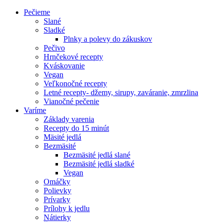
Pečieme
Slané
Sladké
Plnky a polevy do zákuskov
Pečivo
Hrnčekové recepty
Kváskovanie
Vegan
Veľkonočné recepty
Letné recepty- džemy, sirupy, zaváranie, zmrzlina
Vianočné pečenie
Varíme
Základy varenia
Recepty do 15 minút
Mäsité jedlá
Bezmäsité
Bezmäsité jedlá slané
Bezmäsité jedlá sladké
Vegan
Omáčky
Polievky
Prívarky
Prílohy k jedlu
Nátierky