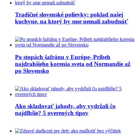
Tradičné slovenské polievky: poklad našej
kuchyne, na ktorý by sme nemali zabudnúť
Po stopách šafránu v Európe- Príbeh
najdrahšieho korenia sveta od Normandie až
po Slovensko
Ako skladovať jahody, aby vydržali čo
najdlhšie? 5 overených tipov