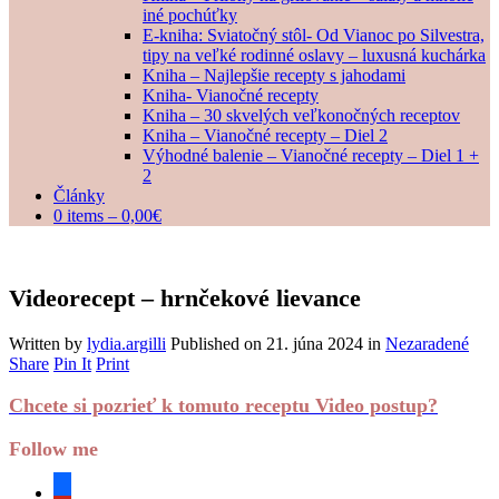
iné pochúťky
E-kniha: Sviatočný stôl- Od Vianoc po Silvestra,
tipy na veľké rodinné oslavy – luxusná kuchárka
Kniha – Najlepšie recepty s jahodami
Kniha- Vianočné recepty
Kniha – 30 skvelých veľkonočných receptov
Kniha – Vianočné recepty – Diel 2
Výhodné balenie – Vianočné recepty – Diel 1 +
2
Články
0 items –
0,00
€
Videorecept – hrnčekové lievance
Written by
lydia.argilli
Published on
21. júna 2024
in
Nezaradené
Share
Pin It
Print
Chcete si pozrieť k tomuto receptu Video postup?
Follow me
facebook