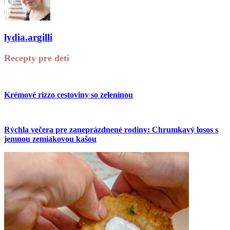
lydia.argilli
Recepty pre deti
Krémové rizzo cestoviny so zeleninou
Rýchla večera pre zaneprázdnené rodiny: Chrumkavý losos s
jemnou zemiakovou kašou