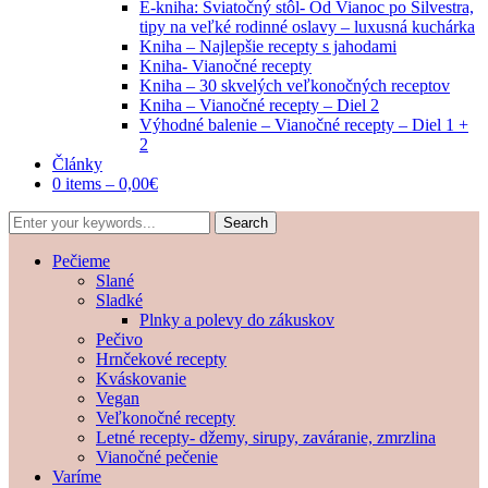
E-kniha: Sviatočný stôl- Od Vianoc po Silvestra,
tipy na veľké rodinné oslavy – luxusná kuchárka
Kniha – Najlepšie recepty s jahodami
Kniha- Vianočné recepty
Kniha – 30 skvelých veľkonočných receptov
Kniha – Vianočné recepty – Diel 2
Výhodné balenie – Vianočné recepty – Diel 1 +
2
Články
0 items –
0,00
€
Pečieme
Slané
Sladké
Plnky a polevy do zákuskov
Pečivo
Hrnčekové recepty
Kváskovanie
Vegan
Veľkonočné recepty
Letné recepty- džemy, sirupy, zaváranie, zmrzlina
Vianočné pečenie
Varíme