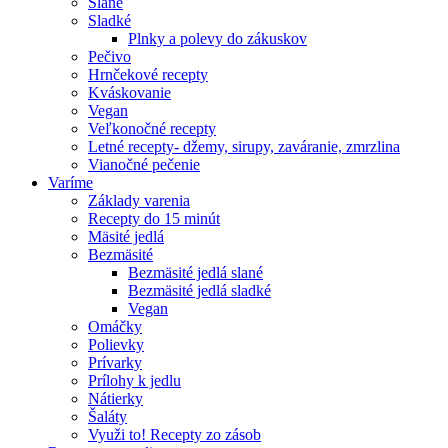
Slané
Sladké
Plnky a polevy do zákuskov
Pečivo
Hrnčekové recepty
Kváskovanie
Vegan
Veľkonočné recepty
Letné recepty- džemy, sirupy, zaváranie, zmrzlina
Vianočné pečenie
Varíme
Základy varenia
Recepty do 15 minút
Mäsité jedlá
Bezmäsité
Bezmäsité jedlá slané
Bezmäsité jedlá sladké
Vegan
Omáčky
Polievky
Prívarky
Prílohy k jedlu
Nátierky
Šaláty
Využi to! Recepty zo zásob