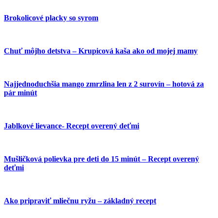
Brokolicové placky so syrom
Chuť môjho detstva – Krupicová kaša ako od mojej mamy
Najjednoduchšia mango zmrzlina len z 2 surovín – hotová za
pár minút
Jablkové lievance- Recept overený deťmi
Mušličková polievka pre deti do 15 minút – Recept overený
deťmi
Ako pripraviť mliečnu ryžu – základný recept