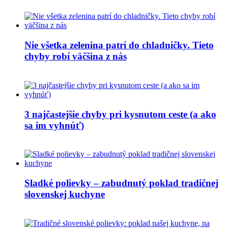
Nie všetka zelenina patrí do chladničky. Tieto
chyby robí väčšina z nás
3 najčastejšie chyby pri kysnutom ceste (a ako
sa im vyhnúť)
Sladké polievky – zabudnutý poklad tradičnej
slovenskej kuchyne