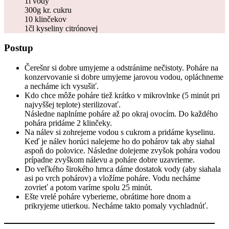
1l vody
300g kr. cukru
10 klinčekov
1čl kyseliny citrónovej
Postup
Čerešnr si dobre umyjeme a odstránime nečistoty. Poháre na
konzervovanie si dobre umyjeme jarovou vodou, opláchneme
a necháme ich vysušiť.
Kdo chce môže poháre tiež krátko v mikrovlnke (5 minút pri
najvyššej teplote) sterilizovať.
Následne naplníme poháre až po okraj ovocím. Do každého
pohára pridáme 2 klinčeky.
Na nálev si zohrejeme vodou s cukrom a pridáme kyselinu.
Keď je nálev horúci nalejeme ho do pohárov tak aby siahal
aspoň do polovice. Následne dolejeme zvyšok pohára vodou
prípadne zvyškom nálevu a poháre dobre uzavrieme.
Do veľkého širokého hrnca dáme dostatok vody (aby siahala
asi po vrch pohárov) a vložíme poháre. Vodu necháme
zovrieť a potom varíme spolu 25 minút.
Ešte vrelé poháre vyberieme, obrátime hore dnom a
prikryjeme utierkou. Necháme takto pomaly vychladnúť.