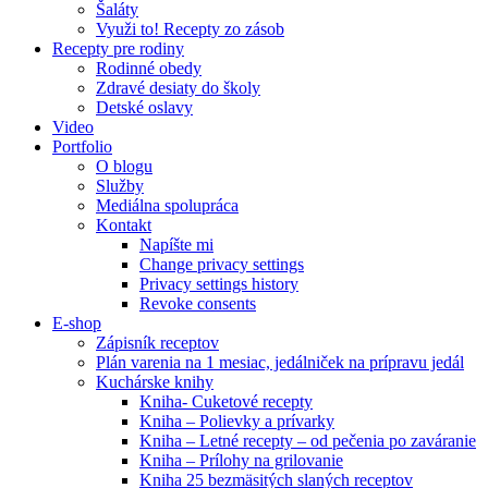
Šaláty
Využi to! Recepty zo zásob
Recepty pre rodiny
Rodinné obedy
Zdravé desiaty do školy
Detské oslavy
Video
Portfolio
O blogu
Služby
Mediálna spolupráca
Kontakt
Napíšte mi
Change privacy settings
Privacy settings history
Revoke consents
E-shop
Zápisník receptov
Plán varenia na 1 mesiac, jedálniček na prípravu jedál
Kuchárske knihy
Kniha- Cuketové recepty
Kniha – Polievky a prívarky
Kniha – Letné recepty – od pečenia po zaváranie
Kniha – Prílohy na grilovanie
Kniha 25 bezmäsitých slaných receptov