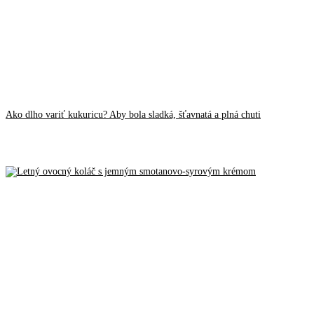
Ako dlho variť kukuricu? Aby bola sladká, šťavnatá a plná chuti