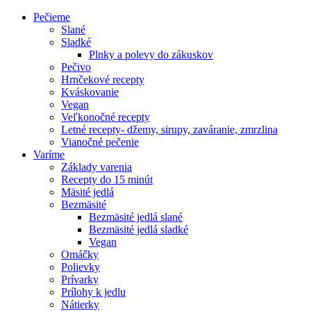
Pečieme
Slané
Sladké
Plnky a polevy do zákuskov
Pečivo
Hrnčekové recepty
Kváskovanie
Vegan
Veľkonočné recepty
Letné recepty- džemy, sirupy, zaváranie, zmrzlina
Vianočné pečenie
Varíme
Základy varenia
Recepty do 15 minút
Mäsité jedlá
Bezmäsité
Bezmäsité jedlá slané
Bezmäsité jedlá sladké
Vegan
Omáčky
Polievky
Prívarky
Prílohy k jedlu
Nátierky