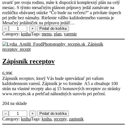
uvariť pre svoju rodinu, máte k dispozícii komplexný plán na celý
mesiac. S týmto mesačným plánom prípravy jedál zamávate na
rozlúčku obávanej otázke “Čo bude na večeru?” a privítate úspech
pri jedle bez námahy. Riešenie vášho každodenného varenia je
Mesačný jedálniček na prípravu jedál!…
m
–
+
Pridať do košíka
n
Category:
kniha
Tags:
menu
, 
plan
, 
varenie
o
ž
s
t
v
Zápisník receptov
o
P
6,99
€
l
Zápisník receptov, ktorý Vás bude sprevádzať pri vašom
á
každodennom varení. Zápisník je vo formáte A5 a obsahuje 100
n
strán na vlastné recepty ako aj 15 bonusových receptov zo stránky
v
www.recepis.sk a prehľad náhradných surovín pri pečení.
a
r
204 na sklade
e
n
m
–
+
Pridať do košíka
i
n
Category:
kniha
Tags:
kniha
, 
recepty
, 
zapisnik
a
o
n