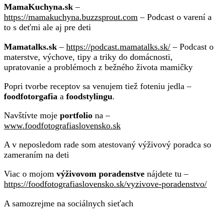
MamaKuchyna.sk
–
https://mamakuchyna.buzzsprout.com
– Podcast o varení a
to s deťmi ale aj pre deti
Mamatalks.sk
–
https://podcast.mamatalks.sk/
– Podcast o
materstve, výchove, tipy a triky do domácnosti,
upratovanie a problémoch z bežného života mamičky
Popri tvorbe receptov sa venujem tiež foteniu jedla –
foodfotorgafia
a
foodstylingu
.
Navštívte moje
portfolio
na –
www.foodfotografiaslovensko.sk
A v neposledom rade som atestovaný výživový poradca so
zameraním na deti
Viac o mojom
výživovom poradenstve
nájdete tu –
https://foodfotografiaslovensko.sk/vyzivove-poradenstvo/
A samozrejme na sociálnych sieťach