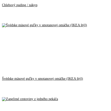
Chlebový puding / nákyp
Švédske mäsové guľky v smotanovej omáčke (IKEA štýl)