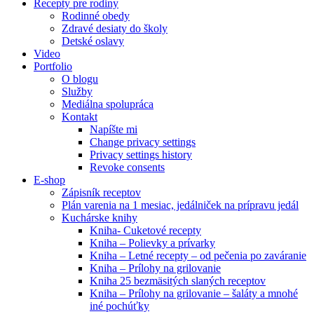
Recepty pre rodiny
Rodinné obedy
Zdravé desiaty do školy
Detské oslavy
Video
Portfolio
O blogu
Služby
Mediálna spolupráca
Kontakt
Napíšte mi
Change privacy settings
Privacy settings history
Revoke consents
E-shop
Zápisník receptov
Plán varenia na 1 mesiac, jedálniček na prípravu jedál
Kuchárske knihy
Kniha- Cuketové recepty
Kniha – Polievky a prívarky
Kniha – Letné recepty – od pečenia po zaváranie
Kniha – Prílohy na grilovanie
Kniha 25 bezmäsitých slaných receptov
Kniha – Prílohy na grilovanie – šaláty a mnohé
iné pochúťky