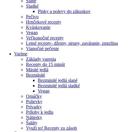
Slané
Sladké
Plnky a polevy do zákuskov
Pečivo
Hrnčekové recepty
Kváskovanie
Vegan
Veľkonočné recepty
Letné recepty- džemy, sirupy, zaváranie, zmrzlina
Vianočné pečenie
Varíme
Základy varenia
Recepty do 15 minút
Mäsité jedlá
Bezmäsité
Bezmäsité jedlá slané
Bezmäsité jedlá sladké
Vegan
Omáčky
Polievky
Prívarky
Prílohy k jedlu
Nátierky
Šaláty
Využi to! Recepty zo zásob