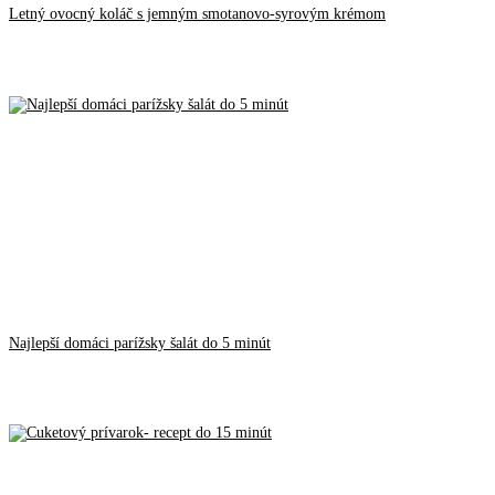
Letný ovocný koláč s jemným smotanovo-syrovým krémom
Najlepší domáci parížsky šalát do 5 minút