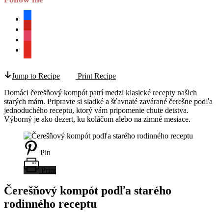
facebook
pinterest
instagram
youtube
Jump to Recipe
Print Recipe
Domáci čerešňový kompót patrí medzi klasické recepty našich
starých mám. Pripravte si sladké a šťavnaté zavárané čerešne podľa
jednoduchého receptu, ktorý vám pripomenie chute detstva.
Výborný je ako dezert, ku koláčom alebo na zimné mesiace.
Pin
Print
Čerešňový kompót podľa starého
rodinného receptu