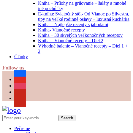
Kniha – Prílohy na grilovanie – šaláty a mnohé
iné pochúťky
E-kniha: Sviatočný stôl- Od Vianoc po Silvestra,
tipy na veľké rodinné oslavy – luxusná kuchárka
Kniha – Najlepšie recepty s jahodami
Kniha- Vianočné recepty
Kniha – 30 skvelých veľkonočných receptov
Kniha – Vianočné recepty – Diel 2
Výhodné balenie – Vianočné recepty – Diel 1 +
2
Články
Follow us
facebook
youtube
instagram
pinterest
Pečieme