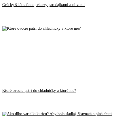
Grécky šalát s fetou, cherry paradajkami a olivami
Ktoré ovocie patrí do chladničky a ktoré nie?