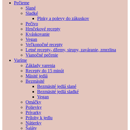
Pečieme
Slané
Sladké
Plnky a polevy do zákuskov
Pečivo
Hrnčekové recepty
Kváskovanie
Vegan
Veľkonočné recepty
Letné recepty- džemy, sirupy, zaváranie, zmrzlina
Vianočné pečenie
Varíme
Základy varenia
Recepty do 15 minút
Mäsité jedlá
Bezmäsité
Bezmäsité jedlá slané
Bezmäsité jedlá sladké
Vegan
Omáčky
Polievky
Prívarky
Prílohy k jedlu
Nátierky
Šaláty