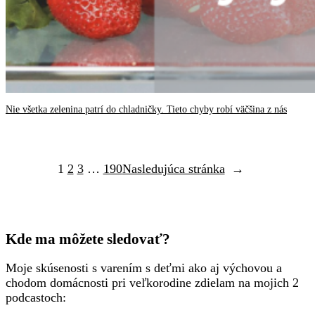
Nie všetka zelenina patrí do chladničky. Tieto chyby robí väčšina z nás
1
2
3
…
190
Nasledujúca stránka
→
Kde ma môžete sledovať?
Moje skúsenosti s varením s deťmi ako aj výchovou a
chodom domácnosti pri veľkorodine zdielam na mojich 2
podcastoch: