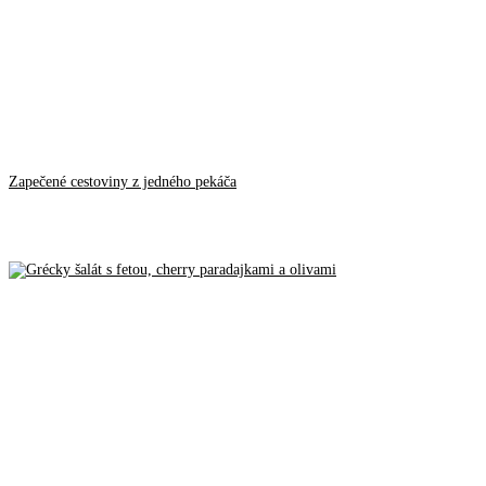
Zapečené cestoviny z jedného pekáča