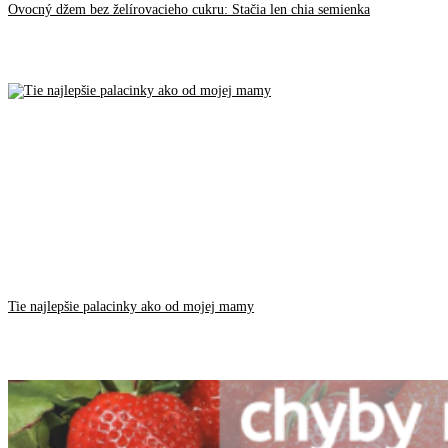
Ovocný džem bez želírovacieho cukru: Stačia len chia semienka
Tie najlepšie palacinky ako od mojej mamy