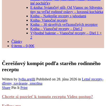
iné pochúťky
E-kniha: Sviatočný stôl- Od Vianoc po Silvestra,
tipy na veľké rodinné oslavy – luxusná kuchárka
Kniha – Najlepšie recepty s jahodami
Kniha- Vianočné recepty
Kniha – 30 skvelých veľkonočných receptov
Kniha – Vianočné recepty – Diel 2
Výhodné balenie – Vianočné recepty – Diel 1 +
2
Články
0 items –
0,00
€
Čerešňový kompót podľa starého rodinného
receptu
Written by
lydia.argilli
Published on
28. júna 2026
in
Letné recepty-
džemy, zaváranie, zmrzlina
Share
Pin It
Print
Chcete si pozrieť k tomuto receptu Video postup?
Follow me