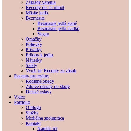
Základy varenia
Recepty do 15 minút
Mäsité jedlá
Bezmäsité
Bezmäsité jedlá slané
Bezmäsité jedlá sladké
Vegan
Omáčky
Polievky
Prívarky
Prílohy k jedlu
Nátierky
Šaláty
Využi to! Recepty zo zásob
Recepty pre rodiny
Rodinné obedy
Zdravé desiaty do školy
Detské oslavy
Video
Portfolio
O blogu
Služby
Mediálna spolupráca
Kontakt
Napíšte mi