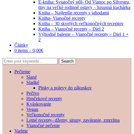
E-kniha: Sviatočný stôl- Od Vianoc po Silvestra,
tipy na veľké rodinné oslavy – luxusná kuchárka
Kniha – Najlepšie recepty s jahodami
Kniha- Vianočné recepty
Kniha – 30 skvelých veľkonočných receptov
Kniha – Vianočné recepty – Diel 2
Výhodné balenie – Vianočné recepty – Diel 1 +
2
Články
0 items –
0,00
€
Pečieme
Slané
Sladké
Plnky a polevy do zákuskov
Pečivo
Hrnčekové recepty
Kváskovanie
Vegan
Veľkonočné recepty
Letné recepty- džemy, sirupy, zaváranie, zmrzlina
Vianočné pečenie
Varíme