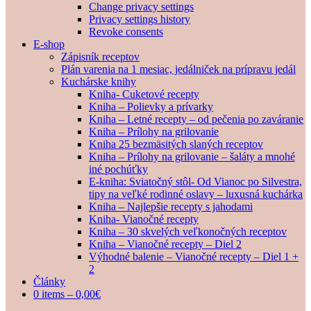
Change privacy settings
Privacy settings history
Revoke consents
E-shop
Zápisník receptov
Plán varenia na 1 mesiac, jedálniček na prípravu jedál
Kuchárske knihy
Kniha- Cuketové recepty
Kniha – Polievky a prívarky
Kniha – Letné recepty – od pečenia po zaváranie
Kniha – Prílohy na grilovanie
Kniha 25 bezmäsitých slaných receptov
Kniha – Prílohy na grilovanie – šaláty a mnohé
iné pochúťky
E-kniha: Sviatočný stôl- Od Vianoc po Silvestra,
tipy na veľké rodinné oslavy – luxusná kuchárka
Kniha – Najlepšie recepty s jahodami
Kniha- Vianočné recepty
Kniha – 30 skvelých veľkonočných receptov
Kniha – Vianočné recepty – Diel 2
Výhodné balenie – Vianočné recepty – Diel 1 +
2
Články
0 items –
0,00
€