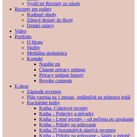
Využi to! Recepty zo zásob
Recepty pre rodiny
Rodinné obedy
Zdravé desiaty do školy
Detské oslavy
Video
Portfolio
O blogu
Služby
Mediálna spolupráca
Kontakt
Napíšte mi
Change privacy settings
Privacy settings history
Revoke consents
E-shop
Zápisník receptov
Plán varenia na 1 mesiac, jedálniček na prípravu jedál
Kuchárske knihy
Kniha- Cuketové recepty
Kniha – Polievky a prívarky
Kniha – Letné recepty – od pečenia po zaváranie
Kniha – Prílohy na grilovanie
Kniha 25 bezmäsitých slaných receptov
Kniha – Prílohy na grilovanie – šaláty a mnohé