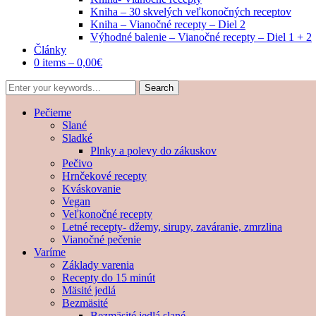
Kniha – 30 skvelých veľkonočných receptov
Kniha – Vianočné recepty – Diel 2
Výhodné balenie – Vianočné recepty – Diel 1 + 2
Články
0 items –
0,00
€
Pečieme
Slané
Sladké
Plnky a polevy do zákuskov
Pečivo
Hrnčekové recepty
Kváskovanie
Vegan
Veľkonočné recepty
Letné recepty- džemy, sirupy, zaváranie, zmrzlina
Vianočné pečenie
Varíme
Základy varenia
Recepty do 15 minút
Mäsité jedlá
Bezmäsité
Bezmäsité jedlá slané