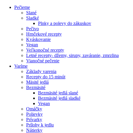
Pečieme
Slané
Sladké
Plnky a polevy do zákuskov
Pečivo
Hrnčekové recepty
Kváskovanie
Vegan
Veľkonočné recepty
Letné recepty- džemy, sirupy, zaváranie, zmrzlina
Vianočné pečenie
Varíme
Základy varenia
Recepty do 15 minút
Mäsité jedlá
Bezmäsité
Bezmäsité jedlá slané
Bezmäsité jedlá sladké
Vegan
Omáčky
Polievky
Prívarky
Prílohy k jedlu
Nátierky