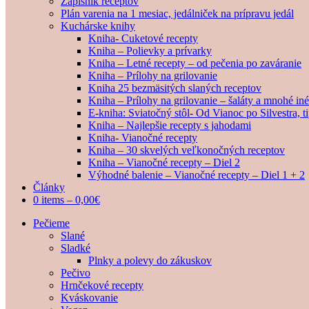
Zápisník receptov
Plán varenia na 1 mesiac, jedálniček na prípravu jedál
Kuchárske knihy
Kniha- Cuketové recepty
Kniha – Polievky a prívarky
Kniha – Letné recepty – od pečenia po zaváranie
Kniha – Prílohy na grilovanie
Kniha 25 bezmäsitých slaných receptov
Kniha – Prílohy na grilovanie – šaláty a mnohé i
E-kniha: Sviatočný stôl- Od Vianoc po Silvestra, 
Kniha – Najlepšie recepty s jahodami
Kniha- Vianočné recepty
Kniha – 30 skvelých veľkonočných receptov
Kniha – Vianočné recepty – Diel 2
Výhodné balenie – Vianočné recepty – Diel 1 + 2
Články
0 items –
0,00
€
Pečieme
Slané
Sladké
Plnky a polevy do zákuskov
Pečivo
Hrnčekové recepty
Kváskovanie