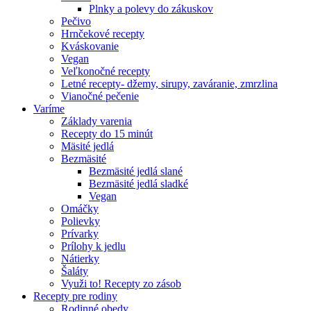
Plnky a polevy do zákuskov
Pečivo
Hrnčekové recepty
Kváskovanie
Vegan
Veľkonočné recepty
Letné recepty- džemy, sirupy, zaváranie, zmrzlina
Vianočné pečenie
Varíme
Základy varenia
Recepty do 15 minút
Mäsité jedlá
Bezmäsité
Bezmäsité jedlá slané
Bezmäsité jedlá sladké
Vegan
Omáčky
Polievky
Prívarky
Prílohy k jedlu
Nátierky
Šaláty
Využi to! Recepty zo zásob
Recepty pre rodiny
Rodinné obedy