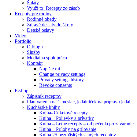
Šaláty
Využi to! Recepty zo zásob
Recepty pre rodiny
Rodinné obedy
Zdravé desiaty do školy
Detské oslavy
Video
Portfolio
O blogu
Služby
Mediálna spolupráca
Kontakt
Napíšte mi
Change privacy settings
Privacy settings history
Revoke consents
E-shop
Zápisník receptov
Plán varenia na 1 mesiac, jedálniček na prípravu jedál
Kuchárske knihy
Kniha- Cuketové recepty
Kniha – Polievky a prívarky
Kniha – Letné recepty – od pečenia po zaváranie
Kniha – Prílohy na grilovanie
Kniha 25 bezmäsitých slaných receptov