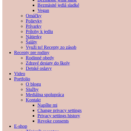
Bezmäsité jedlá sladké
Vegan
Omáčky
Polievky
Prívarky
Prílohy k jedlu
Nátierky
Šaláty
Využi to! Recepty zo zásob
Recepty pre rodiny
Rodinné obedy
Zdravé desiaty do školy
Detské oslavy
Video
Portfolio
O blogu
Služby
Mediálna spolupráca
Kontakt
Napíšte mi
Change privacy settings
Privacy settings history
Revoke consents
E-shop