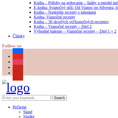
Kniha – Prílohy na grilovanie – šaláty a mnohé i
E-kniha: Sviatočný stôl- Od Vianoc po Silvestra, 
Kniha – Najlepšie recepty s jahodami
Kniha- Vianočné recepty
Kniha – 30 skvelých veľkonočných receptov
Kniha – Vianočné recepty – Diel 2
Výhodné balenie – Vianočné recepty – Diel 1 + 2
Články
Follow us
facebook
youtube
instagram
pinterest
Pečieme
Slané
Sladké