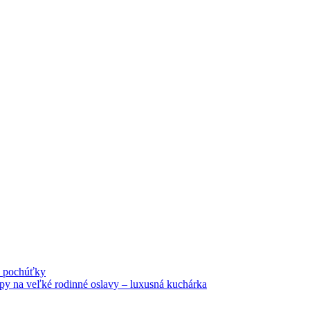
né pochúťky
tipy na veľké rodinné oslavy – luxusná kuchárka