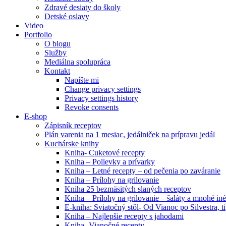
Zdravé desiaty do školy
Detské oslavy
Video
Portfolio
O blogu
Služby
Mediálna spolupráca
Kontakt
Napíšte mi
Change privacy settings
Privacy settings history
Revoke consents
E-shop
Zápisník receptov
Plán varenia na 1 mesiac, jedálniček na prípravu jedál
Kuchárske knihy
Kniha- Cuketové recepty
Kniha – Polievky a prívarky
Kniha – Letné recepty – od pečenia po zaváranie
Kniha – Prílohy na grilovanie
Kniha 25 bezmäsitých slaných receptov
Kniha – Prílohy na grilovanie – šaláty a mnohé i
E-kniha: Sviatočný stôl- Od Vianoc po Silvestra, 
Kniha – Najlepšie recepty s jahodami
Kniha- Vianočné recepty