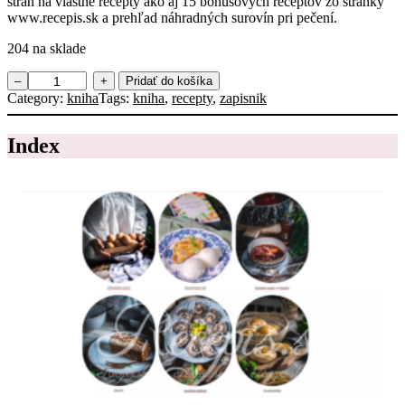
strán na vlastné recepty ako aj 15 bonusových receptov zo stránky
www.recepis.sk a prehľad náhradných surovín pri pečení.
204 na sklade
m
–
+
Pridať do košíka
n
Category:
kniha
Tags:
kniha
, 
recepty
, 
zapisnik
o
ž
Index
s
t
v
o
Z
á
p
i
s
n
í
k
r
e
c
e
p