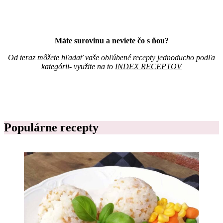
t
o
v
Máte surovinu a neviete čo s ňou?
Od teraz môžete hľadať vaše obľúbené recepty jednoducho podľa
kategórii- využite na to
INDEX RECEPTOV
Populárne recepty