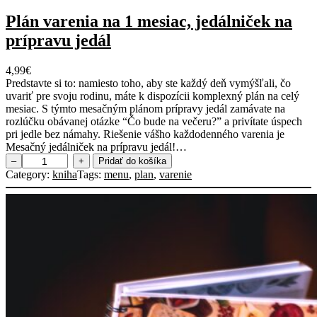
Plán varenia na 1 mesiac, jedálniček na
prípravu jedál
4,99
€
Predstavte si to: namiesto toho, aby ste každý deň vymýšľali, čo
uvariť pre svoju rodinu, máte k dispozícii komplexný plán na celý
mesiac. S týmto mesačným plánom prípravy jedál zamávate na
rozlúčku obávanej otázke “Čo bude na večeru?” a privítate úspech
pri jedle bez námahy. Riešenie vášho každodenného varenia je
Mesačný jedálniček na prípravu jedál!…
m
–
+
Pridať do košíka
n
Category:
kniha
Tags:
menu
, 
plan
, 
varenie
o
ž
s
t
v
o
P
l
á
n
v