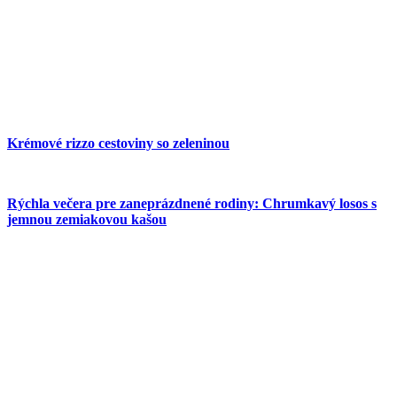
Krémové rizzo cestoviny so zeleninou
Rýchla večera pre zaneprázdnené rodiny: Chrumkavý losos s
jemnou zemiakovou kašou