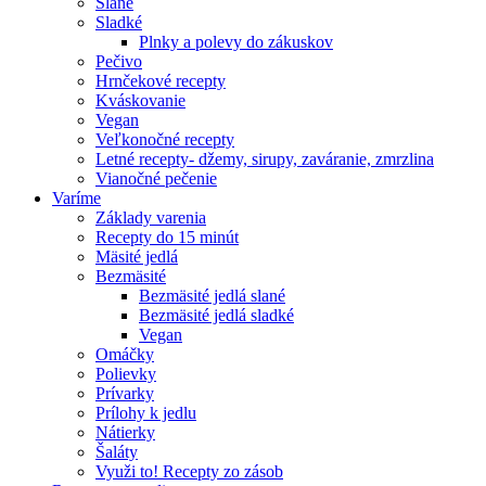
Slané
Sladké
Plnky a polevy do zákuskov
Pečivo
Hrnčekové recepty
Kváskovanie
Vegan
Veľkonočné recepty
Letné recepty- džemy, sirupy, zaváranie, zmrzlina
Vianočné pečenie
Varíme
Základy varenia
Recepty do 15 minút
Mäsité jedlá
Bezmäsité
Bezmäsité jedlá slané
Bezmäsité jedlá sladké
Vegan
Omáčky
Polievky
Prívarky
Prílohy k jedlu
Nátierky
Šaláty
Využi to! Recepty zo zásob