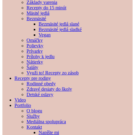
Základy varenia
Recepty do 15 minút
Mäsité jedlá
Bezmäsité
Bezmäsité jedlá slané
Bezmäsité jedlá sladké
Vegan
Omáčky
Polievky
Prívarky
Prílohy k jedlu
Nátierky
Šaláty
Využi to! Recepty zo zásob
Recepty pre rodiny
Rodinné obedy
Zdravé desiaty do školy
Detské oslavy
Video
Portfolio
O blogu
Služby
Mediálna spolupráca
Kontakt
Napíšte mi