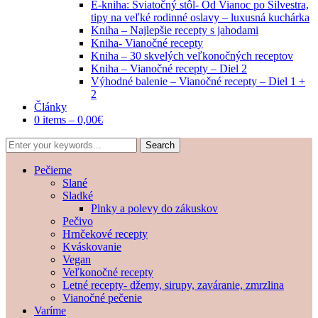
E-kniha: Sviatočný stôl- Od Vianoc po Silvestra,
tipy na veľké rodinné oslavy – luxusná kuchárka
Kniha – Najlepšie recepty s jahodami
Kniha- Vianočné recepty
Kniha – 30 skvelých veľkonočných receptov
Kniha – Vianočné recepty – Diel 2
Výhodné balenie – Vianočné recepty – Diel 1 +
2
Články
0 items –
0,00
€
Pečieme
Slané
Sladké
Plnky a polevy do zákuskov
Pečivo
Hrnčekové recepty
Kváskovanie
Vegan
Veľkonočné recepty
Letné recepty- džemy, sirupy, zaváranie, zmrzlina
Vianočné pečenie
Varíme