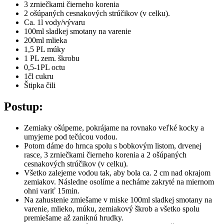
3 zrniečkami čierneho korenia
2 ošúpaných cesnakových strúčikov (v celku).
Ca. 1l vody/vývaru
100ml sladkej smotany na varenie
200ml mlieka
1,5 PL múky
1 PL zem. škrobu
0,5-1PL octu
1čl cukru
Štipka čili
Postup:
Zemiaky ošúpeme, pokrájame na rovnako veľké kocky a
umyjeme pod tečúcou vodou.
Potom dáme do hrnca spolu s bobkovým listom, drvenej
rasce, 3 zrniečkami čierneho korenia a 2 ošúpaných
cesnakových strúčikov (v celku).
Všetko zalejeme vodou tak, aby bola ca. 2 cm nad okrajom
zemiakov. Následne osolíme a necháme zakryté na miernom
ohni variť 15min.
Na zahustenie zmiešame v miske 100ml sladkej smotany na
varenie, mlieko, múku, zemiakový škrob a všetko spolu
premiešame až zaniknú hrudky.