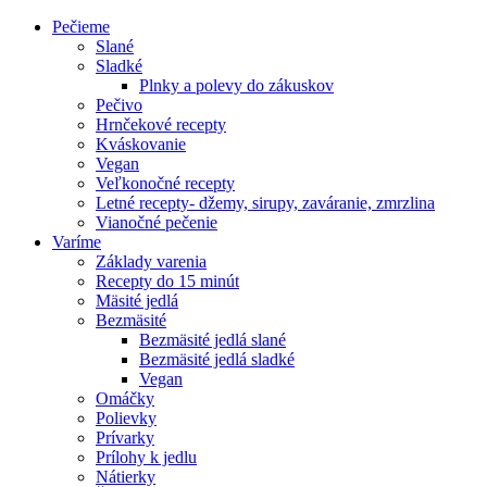
Pečieme
Slané
Sladké
Plnky a polevy do zákuskov
Pečivo
Hrnčekové recepty
Kváskovanie
Vegan
Veľkonočné recepty
Letné recepty- džemy, sirupy, zaváranie, zmrzlina
Vianočné pečenie
Varíme
Základy varenia
Recepty do 15 minút
Mäsité jedlá
Bezmäsité
Bezmäsité jedlá slané
Bezmäsité jedlá sladké
Vegan
Omáčky
Polievky
Prívarky
Prílohy k jedlu
Nátierky