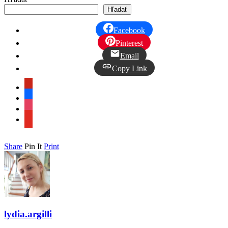
Hľadať
Facebook
Pinterest
Email
Copy Link
pinterest
facebook
instagram
youtube
Share
Pin It
Print
lydia.argilli