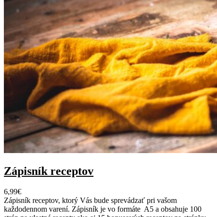
k
n
a
p
r
í
p
r
a
v
u
j
e
d
á
l
Zápisník receptov
6,99
€
Zápisník receptov, ktorý Vás bude sprevádzať pri vašom
každodennom varení. Zápisník je vo formáte A5 a obsahuje 100