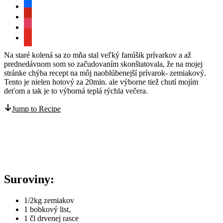
facebook
pinterest
instagram
youtube
Na staré kolená sa zo mňa stal veľký fanúšik prívarkov a až
prednedávnom som so začudovaním skonštatovala, že na mojej
stránke chýba recept na môj naoblúbenejší prívarok- zemiakový.
Tento je nielen hotový za 20min. ale výborne tiež chutí mojím
deťom a tak je to výborná teplá rýchla večera.
Jump to Recipe
Suroviny:
1/2kg zemiakov
1 bobkový list,
1 čl drvenej rasce