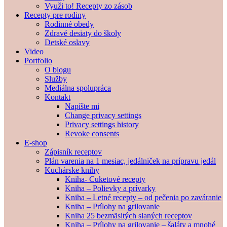
Využi to! Recepty zo zásob
Recepty pre rodiny
Rodinné obedy
Zdravé desiaty do školy
Detské oslavy
Video
Portfolio
O blogu
Služby
Mediálna spolupráca
Kontakt
Napíšte mi
Change privacy settings
Privacy settings history
Revoke consents
E-shop
Zápisník receptov
Plán varenia na 1 mesiac, jedálniček na prípravu jedál
Kuchárske knihy
Kniha- Cuketové recepty
Kniha – Polievky a prívarky
Kniha – Letné recepty – od pečenia po zaváranie
Kniha – Prílohy na grilovanie
Kniha 25 bezmäsitých slaných receptov
Kniha – Prílohy na grilovanie – šaláty a mnohé