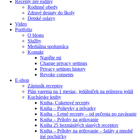
Recepty pre rodiny
Rodinné obedy
Zdravé desiaty do školy
Detské oslavy
Video
Portfolio
O blogu
Služby
Mediálna spolupráca
Kontakt
Napíšte mi
Change privacy settings
Privacy settings history
Revoke consents
E-shop
Zápisník receptov
Plán varenia na 1 mesiac, jedálniček na prípravu jedál
Kuchárske knihy
Kniha- Cuketové recepty
Kniha – Polievky a prívarky
Kniha – Letné recepty – od pečenia po zaváranie
Kniha – Prílohy na grilovanie
Kniha 25 bezmäsitých slaných receptov
Kniha – Prílohy na grilovanie – šaláty a mnohé
iné pochúťky