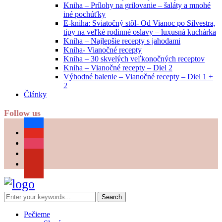
Kniha – Prílohy na grilovanie – šaláty a mnohé
iné pochúťky
E-kniha: Sviatočný stôl- Od Vianoc po Silvestra,
tipy na veľké rodinné oslavy – luxusná kuchárka
Kniha – Najlepšie recepty s jahodami
Kniha- Vianočné recepty
Kniha – 30 skvelých veľkonočných receptov
Kniha – Vianočné recepty – Diel 2
Výhodné balenie – Vianočné recepty – Diel 1 +
2
Články
Follow us
facebook
youtube
instagram
pinterest
Pečieme