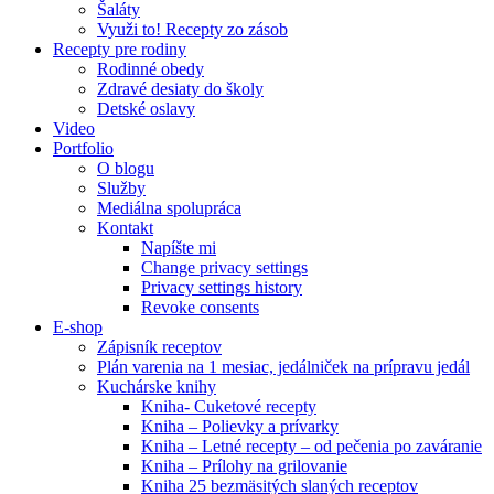
Šaláty
Využi to! Recepty zo zásob
Recepty pre rodiny
Rodinné obedy
Zdravé desiaty do školy
Detské oslavy
Video
Portfolio
O blogu
Služby
Mediálna spolupráca
Kontakt
Napíšte mi
Change privacy settings
Privacy settings history
Revoke consents
E-shop
Zápisník receptov
Plán varenia na 1 mesiac, jedálniček na prípravu jedál
Kuchárske knihy
Kniha- Cuketové recepty
Kniha – Polievky a prívarky
Kniha – Letné recepty – od pečenia po zaváranie
Kniha – Prílohy na grilovanie
Kniha 25 bezmäsitých slaných receptov