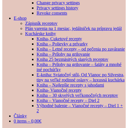
Change privacy settings
Privacy settings history
Revoke consents
E-shop
Zápisník receptov
Plán varenia na 1 mesiac, jedálniček na prípravu jedál
Kuchárske knihy
Kniha- Cuketové recepty
Kniha – Polievky a prívarky
Kniha – Letné recepty – od pečenia po zaváranie
Kniha – Prílohy na grilovanie
Kniha 25 bezmäsitých slaných receptov
Kniha – Prílohy na grilovanie – šaláty a mnohé
iné pochúťky
E-kniha: Sviatočný stôl- Od Vianoc po Silvestra,
tipy na veľké rodinné oslavy – luxusná kuchárka
Kniha – Najlepšie recepty s jahodami
Kniha- Vianočné recepty
Kniha – 30 skvelých veľkonočných receptov
Kniha – Vianočné recepty – Diel 2
Výhodné balenie – Vianočné recepty – Diel 1 +
2
Články
0 items –
0,00
€