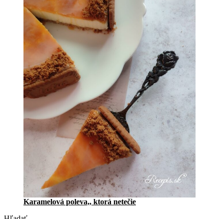
Karamelová poleva,, ktorá netečie
Hľadať