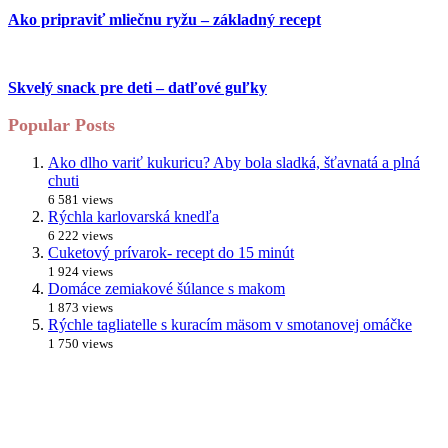
Ako pripraviť mliečnu ryžu – základný recept
Skvelý snack pre deti – datľové guľky
Popular Posts
Ako dlho variť kukuricu? Aby bola sladká, šťavnatá a plná
chuti
6 581 views
Rýchla karlovarská knedľa
6 222 views
Cuketový prívarok- recept do 15 minút
1 924 views
Domáce zemiakové šúlance s makom
1 873 views
Rýchle tagliatelle s kuracím mäsom v smotanovej omáčke
1 750 views