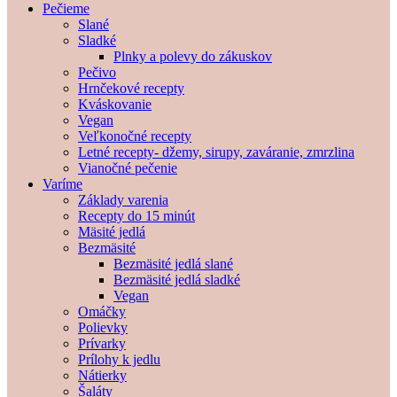
Pečieme
Slané
Sladké
Plnky a polevy do zákuskov
Pečivo
Hrnčekové recepty
Kváskovanie
Vegan
Veľkonočné recepty
Letné recepty- džemy, sirupy, zaváranie, zmrzlina
Vianočné pečenie
Varíme
Základy varenia
Recepty do 15 minút
Mäsité jedlá
Bezmäsité
Bezmäsité jedlá slané
Bezmäsité jedlá sladké
Vegan
Omáčky
Polievky
Prívarky
Prílohy k jedlu
Nátierky
Šaláty