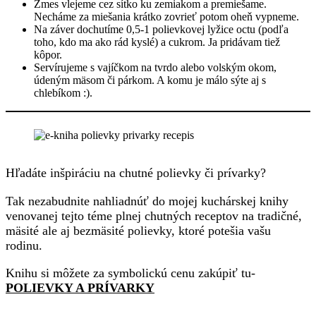
Zmes vlejeme cez sítko ku zemiakom a premiešame.
Necháme za miešania krátko zovrieť potom oheň vypneme.
Na záver dochutíme 0,5-1 polievkovej lyžice octu (podľa
toho, kdo ma ako rád kyslé) a cukrom. Ja pridávam tiež
kôpor.
Servírujeme s vajíčkom na tvrdo alebo volským okom,
údeným mäsom či párkom. A komu je málo sýte aj s
chlebíkom :).
Hľadáte inšpiráciu na chutné polievky či prívarky?
Tak nezabudnite nahliadnúť do mojej kuchárskej knihy
venovanej tejto téme plnej chutných receptov na tradičné,
mäsité ale aj bezmäsité polievky, ktoré potešia vašu
rodinu.
Knihu si môžete za symbolickú cenu zakúpiť tu-
POLIEVKY A PRÍVARKY