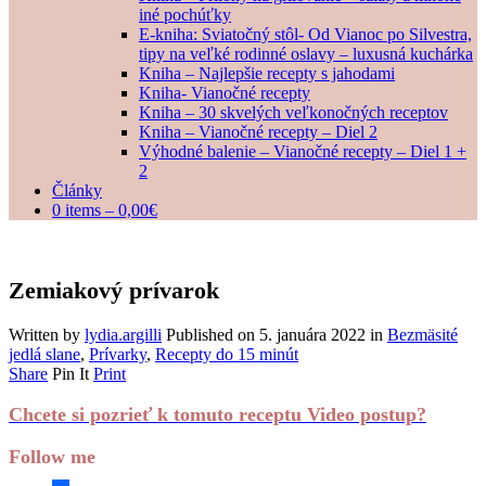
iné pochúťky
E-kniha: Sviatočný stôl- Od Vianoc po Silvestra,
tipy na veľké rodinné oslavy – luxusná kuchárka
Kniha – Najlepšie recepty s jahodami
Kniha- Vianočné recepty
Kniha – 30 skvelých veľkonočných receptov
Kniha – Vianočné recepty – Diel 2
Výhodné balenie – Vianočné recepty – Diel 1 +
2
Články
0 items –
0,00
€
Zemiakový prívarok
Written by
lydia.argilli
Published on
5. januára 2022
in
Bezmäsité
jedlá slane
,
Prívarky
,
Recepty do 15 minút
Share
Pin It
Print
Chcete si pozrieť k tomuto receptu Video postup?
Follow me