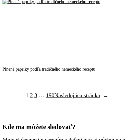
Plnené papriky podľa tradičného nemeckého receptu
1
2
3
…
190
Nasledujúca stránka
→
Kde ma môžete sledovať?
Moje skúsenosti s varením s deťmi ako aj výchovou a