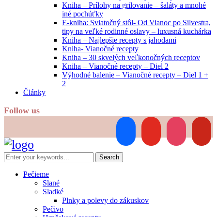
Kniha – Prílohy na grilovanie – šaláty a mnohé
iné pochúťky
E-kniha: Sviatočný stôl- Od Vianoc po Silvestra,
tipy na veľké rodinné oslavy – luxusná kuchárka
Kniha – Najlepšie recepty s jahodami
Kniha- Vianočné recepty
Kniha – 30 skvelých veľkonočných receptov
Kniha – Vianočné recepty – Diel 2
Výhodné balenie – Vianočné recepty – Diel 1 +
2
Články
Follow us
facebook
youtube
instagram
pinterest
Pečieme
Slané
Sladké
Plnky a polevy do zákuskov
Pečivo