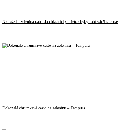
Nie všetka zelenina patrí do chladničky. Tieto chyby robí väčšina z nás
Dokonalé chrumkavé cesto na zeleninu – Tempura