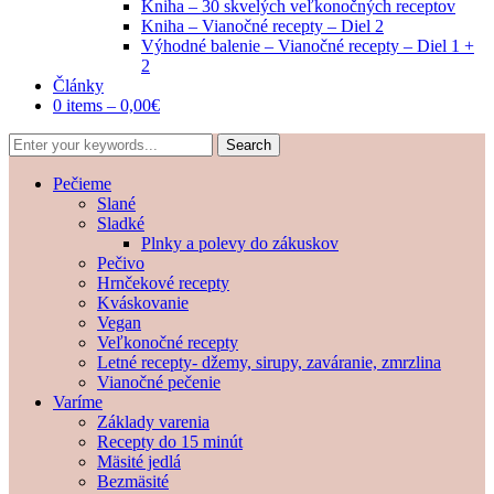
Kniha – 30 skvelých veľkonočných receptov
Kniha – Vianočné recepty – Diel 2
Výhodné balenie – Vianočné recepty – Diel 1 +
2
Články
0 items –
0,00
€
Pečieme
Slané
Sladké
Plnky a polevy do zákuskov
Pečivo
Hrnčekové recepty
Kváskovanie
Vegan
Veľkonočné recepty
Letné recepty- džemy, sirupy, zaváranie, zmrzlina
Vianočné pečenie
Varíme
Základy varenia
Recepty do 15 minút
Mäsité jedlá
Bezmäsité