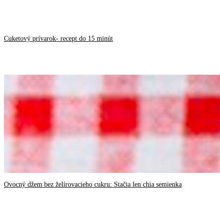
Cuketový prívarok- recept do 15 minút
Ovocný džem bez želírovacieho cukru: Stačia len chia semienka