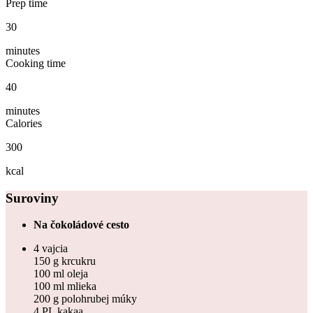
Prep time
30
minutes
Cooking time
40
minutes
Calories
300
kcal
Suroviny
Na čokoládové cesto
4 vajcia
150 g krcukru
100 ml oleja
100 ml mlieka
200 g polohrubej múky
4 PL kakaa