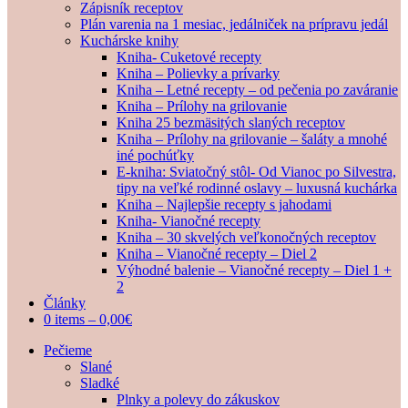
Zápisník receptov
Plán varenia na 1 mesiac, jedálniček na prípravu jedál
Kuchárske knihy
Kniha- Cuketové recepty
Kniha – Polievky a prívarky
Kniha – Letné recepty – od pečenia po zaváranie
Kniha – Prílohy na grilovanie
Kniha 25 bezmäsitých slaných receptov
Kniha – Prílohy na grilovanie – šaláty a mnohé
iné pochúťky
E-kniha: Sviatočný stôl- Od Vianoc po Silvestra,
tipy na veľké rodinné oslavy – luxusná kuchárka
Kniha – Najlepšie recepty s jahodami
Kniha- Vianočné recepty
Kniha – 30 skvelých veľkonočných receptov
Kniha – Vianočné recepty – Diel 2
Výhodné balenie – Vianočné recepty – Diel 1 +
2
Články
0 items –
0,00
€
Pečieme
Slané
Sladké
Plnky a polevy do zákuskov