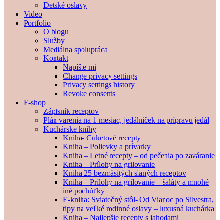
Detské oslavy
Video
Portfolio
O blogu
Služby
Mediálna spolupráca
Kontakt
Napíšte mi
Change privacy settings
Privacy settings history
Revoke consents
E-shop
Zápisník receptov
Plán varenia na 1 mesiac, jedálniček na prípravu jedál
Kuchárske knihy
Kniha- Cuketové recepty
Kniha – Polievky a prívarky
Kniha – Letné recepty – od pečenia po zaváranie
Kniha – Prílohy na grilovanie
Kniha 25 bezmäsitých slaných receptov
Kniha – Prílohy na grilovanie – šaláty a mnohé
iné pochúťky
E-kniha: Sviatočný stôl- Od Vianoc po Silvestra,
tipy na veľké rodinné oslavy – luxusná kuchárka
Kniha – Najlepšie recepty s jahodami