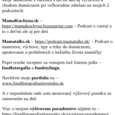
chodom domácnosti pri veľkorodine zdielam na mojich 2
podcastoch:
MamaKuchyna.sk
–
https://mamakuchyna.buzzsprout.com
– Podcast o varení a
to s deťmi ale aj pre deti
Mamatalks.sk
–
https://podcast.mamatalks.sk/
– Podcast o
materstve, výchove, tipy a triky do domácnosti,
upratovanie a problémoch z bežného života mamičky
Popri tvorbe receptov sa venujem tiež foteniu jedla –
foodfotorgafia
a
foodstylingu
.
Navštívte moje
portfolio
na –
www.foodfotografiaslovensko.sk
A v neposledom rade som atestovaný výživový poradca so
zameraním na deti
Viac o mojom
výživovom poradenstve
nájdete tu –
https://foodfotografiaslovensko.sk/vyzivove-poradenstvo/