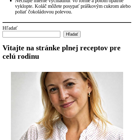
Nechajte mierne vychladnúť vo forme a potom opatrne
vyklopte. Koláč môžete posypať práškovým cukrom alebo
poliať čokoládovou polevou.
Hľadať
Hľadať
Vitajte na stránke plnej receptov pre
celú rodinu