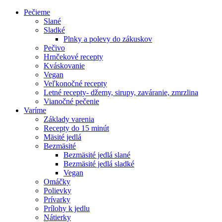
Pečieme
Slané
Sladké
Plnky a polevy do zákuskov
Pečivo
Hrnčekové recepty
Kváskovanie
Vegan
Veľkonočné recepty
Letné recepty- džemy, sirupy, zaváranie, zmrzlina
Vianočné pečenie
Varíme
Základy varenia
Recepty do 15 minút
Mäsité jedlá
Bezmäsité
Bezmäsité jedlá slané
Bezmäsité jedlá sladké
Vegan
Omáčky
Polievky
Prívarky
Prílohy k jedlu
Nátierky