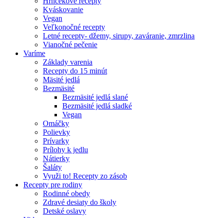
Hrnčekové recepty
Kváskovanie
Vegan
Veľkonočné recepty
Letné recepty- džemy, sirupy, zaváranie, zmrzlina
Vianočné pečenie
Varíme
Základy varenia
Recepty do 15 minút
Mäsité jedlá
Bezmäsité
Bezmäsité jedlá slané
Bezmäsité jedlá sladké
Vegan
Omáčky
Polievky
Prívarky
Prílohy k jedlu
Nátierky
Šaláty
Využi to! Recepty zo zásob
Recepty pre rodiny
Rodinné obedy
Zdravé desiaty do školy
Detské oslavy