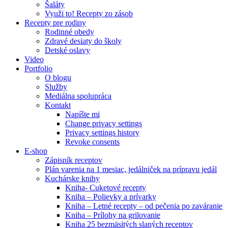
Šaláty
Využi to! Recepty zo zásob
Recepty pre rodiny
Rodinné obedy
Zdravé desiaty do školy
Detské oslavy
Video
Portfolio
O blogu
Služby
Mediálna spolupráca
Kontakt
Napíšte mi
Change privacy settings
Privacy settings history
Revoke consents
E-shop
Zápisník receptov
Plán varenia na 1 mesiac, jedálniček na prípravu jedál
Kuchárske knihy
Kniha- Cuketové recepty
Kniha – Polievky a prívarky
Kniha – Letné recepty – od pečenia po zaváranie
Kniha – Prílohy na grilovanie
Kniha 25 bezmäsitých slaných receptov