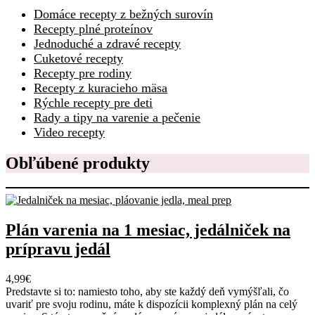
Domáce recepty z bežných surovín
Recepty plné proteínov
Jednoduché a zdravé recepty
Cuketové recepty
Recepty pre rodiny
Recepty z kuracieho mäsa
Rýchle recepty pre deti
Rady a tipy na varenie a pečenie
Video recepty
Obľúbené produkty
Plán varenia na 1 mesiac, jedálniček na
prípravu jedál
4,99
€
Predstavte si to: namiesto toho, aby ste každý deň vymýšľali, čo
uvariť pre svoju rodinu, máte k dispozícii komplexný plán na celý