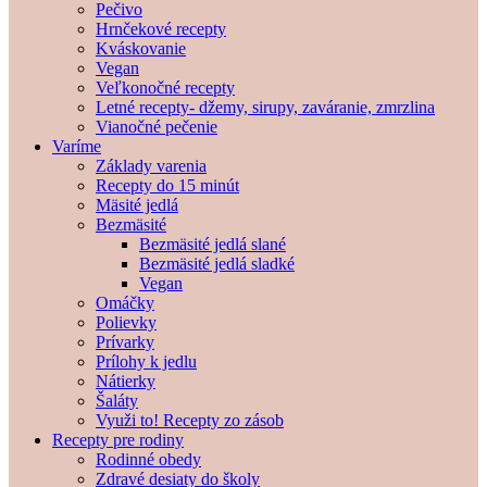
Pečivo
Hrnčekové recepty
Kváskovanie
Vegan
Veľkonočné recepty
Letné recepty- džemy, sirupy, zaváranie, zmrzlina
Vianočné pečenie
Varíme
Základy varenia
Recepty do 15 minút
Mäsité jedlá
Bezmäsité
Bezmäsité jedlá slané
Bezmäsité jedlá sladké
Vegan
Omáčky
Polievky
Prívarky
Prílohy k jedlu
Nátierky
Šaláty
Využi to! Recepty zo zásob
Recepty pre rodiny
Rodinné obedy
Zdravé desiaty do školy