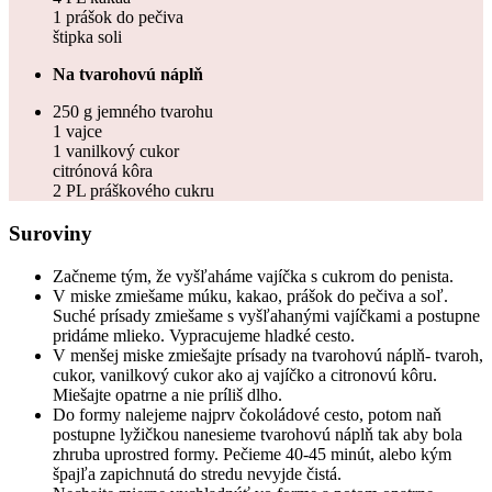
1 prášok do pečiva
štipka soli
Na tvarohovú náplň
250 g jemného tvarohu
1 vajce
1 vanilkový cukor
citrónová kôra
2 PL práškového cukru
Suroviny
Začneme tým, že vyšľaháme vajíčka s cukrom do penista.
V miske zmiešame múku, kakao, prášok do pečiva a soľ.
Suché prísady zmiešame s vyšľahanými vajíčkami a postupne
pridáme mlieko. Vypracujeme hladké cesto.
V menšej miske zmiešajte prísady na tvarohovú náplň- tvaroh,
cukor, vanilkový cukor ako aj vajíčko a citronovú kôru.
Miešajte opatrne a nie príliš dlho.
Do formy nalejeme najprv čokoládové cesto, potom naň
postupne lyžičkou nanesieme tvarohovú náplň tak aby bola
zhruba uprostred formy. Pečieme 40-45 minút, alebo kým
špajľa zapichnutá do stredu nevyjde čistá.