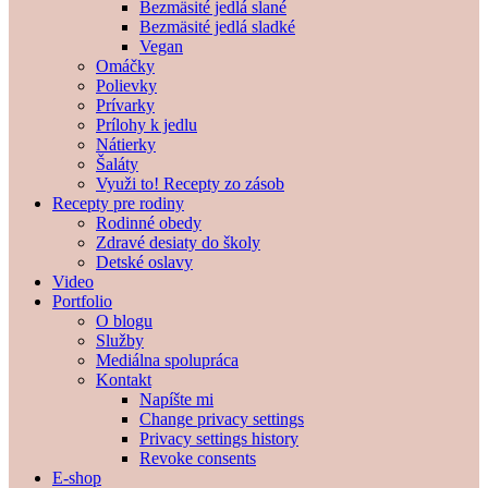
Bezmäsité jedlá slané
Bezmäsité jedlá sladké
Vegan
Omáčky
Polievky
Prívarky
Prílohy k jedlu
Nátierky
Šaláty
Využi to! Recepty zo zásob
Recepty pre rodiny
Rodinné obedy
Zdravé desiaty do školy
Detské oslavy
Video
Portfolio
O blogu
Služby
Mediálna spolupráca
Kontakt
Napíšte mi
Change privacy settings
Privacy settings history
Revoke consents
E-shop