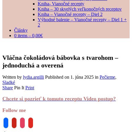
Kniha- Vianočné recepty
Kniha – 30 skvelých veľkonočných receptov
Kniha – Vianočné recepty – Diel 2
Výhodné balenie – Vianočné recepty – Diel 1 +
2
Články
0 items –
0,00
€
Vláčna čokoládová bábovka s tvarohom –
jednoduchá a overená
Written by
lydia.argilli
Published on
1. júna 2025
in
Pečieme
,
Sladké
Share
Pin It
Print
Chcete si pozrieť k tomuto receptu Video postup?
Follow me
facebook
pinterest
instagram
youtube