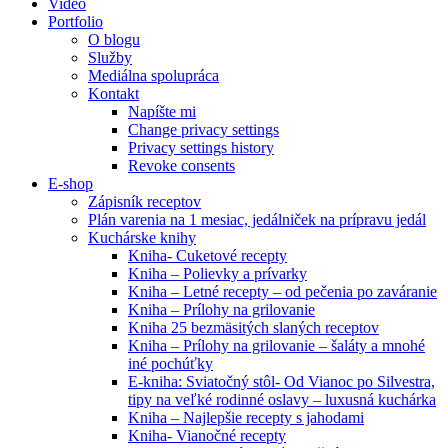
Video
Portfolio
O blogu
Služby
Mediálna spolupráca
Kontakt
Napíšte mi
Change privacy settings
Privacy settings history
Revoke consents
E-shop
Zápisník receptov
Plán varenia na 1 mesiac, jedálniček na prípravu jedál
Kuchárske knihy
Kniha- Cuketové recepty
Kniha – Polievky a prívarky
Kniha – Letné recepty – od pečenia po zaváranie
Kniha – Prílohy na grilovanie
Kniha 25 bezmäsitých slaných receptov
Kniha – Prílohy na grilovanie – šaláty a mnohé
iné pochúťky
E-kniha: Sviatočný stôl- Od Vianoc po Silvestra,
tipy na veľké rodinné oslavy – luxusná kuchárka
Kniha – Najlepšie recepty s jahodami
Kniha- Vianočné recepty