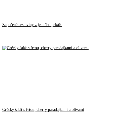
Zapečené cestoviny z jedného pekáča
Grécky šalát s fetou, cherry paradajkami a olivami