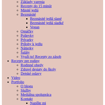
Základy varenia
Recepty do 15 minút
Mäsité jedlá
Bezmäsité
Bezmäsité jedlá slané
Bezmäsité jedlá sladké
Vegan
Omáčky
Polievky
Prívarky
Prílohy k jedlu
Nátierky
Šaláty
Využi to! Recepty zo zásob
Recepty pre rodiny
Rodinné obedy
Zdravé desiaty do školy
Detské oslavy
Video
Portfolio
O blogu
Služby
Mediálna spolupráca
Kontakt
Napíšte mi