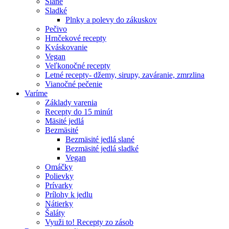
Slané
Sladké
Plnky a polevy do zákuskov
Pečivo
Hrnčekové recepty
Kváskovanie
Vegan
Veľkonočné recepty
Letné recepty- džemy, sirupy, zaváranie, zmrzlina
Vianočné pečenie
Varíme
Základy varenia
Recepty do 15 minút
Mäsité jedlá
Bezmäsité
Bezmäsité jedlá slané
Bezmäsité jedlá sladké
Vegan
Omáčky
Polievky
Prívarky
Prílohy k jedlu
Nátierky
Šaláty
Využi to! Recepty zo zásob