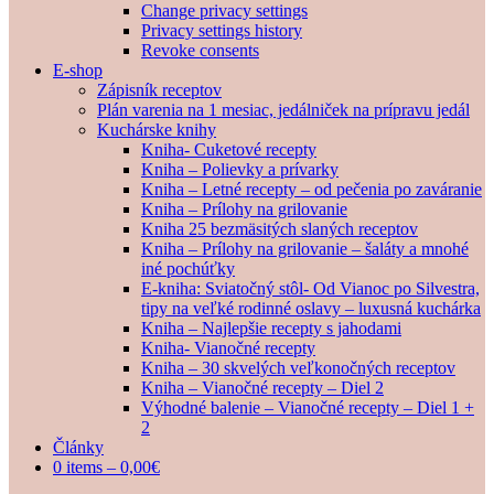
Change privacy settings
Privacy settings history
Revoke consents
E-shop
Zápisník receptov
Plán varenia na 1 mesiac, jedálniček na prípravu jedál
Kuchárske knihy
Kniha- Cuketové recepty
Kniha – Polievky a prívarky
Kniha – Letné recepty – od pečenia po zaváranie
Kniha – Prílohy na grilovanie
Kniha 25 bezmäsitých slaných receptov
Kniha – Prílohy na grilovanie – šaláty a mnohé
iné pochúťky
E-kniha: Sviatočný stôl- Od Vianoc po Silvestra,
tipy na veľké rodinné oslavy – luxusná kuchárka
Kniha – Najlepšie recepty s jahodami
Kniha- Vianočné recepty
Kniha – 30 skvelých veľkonočných receptov
Kniha – Vianočné recepty – Diel 2
Výhodné balenie – Vianočné recepty – Diel 1 +
2
Články
0 items –
0,00
€