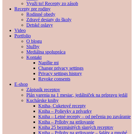
Využi to! Recepty zo zásob
Recepty pre rodiny
Rodinné obedy
Zdravé desiaty do školy
Detské oslavy
Video
Portfolio
O blogu
Služby
Mediálna spolupráca
Kontakt
Napíšte mi
Change privacy settings
Privacy settings history
Revoke consents
E-shop
Zápisník receptov
Plán varenia na 1 mesiac, jedálniček na prípravu jedál
Kuchárske knihy
Kniha- Cuketové recepty
Kniha – Polievky a prívarky
Kniha – Letné recepty – od pečenia po zaváranie
Kniha – Prílohy na grilovanie
Kniha 25 bezmäsitých slaných receptov
Kniha – Prílohy na grilovanie – šaláty a mnohé