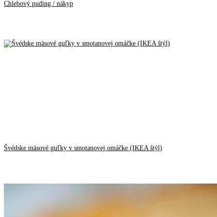
Chlebový puding / nákyp
Švédske mäsové guľky v smotanovej omáčke (IKEA štýl)