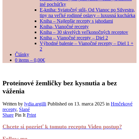
iné pochúťky
E-kniha: Sviatočný stôl- Od Vianoc po Silvestra,
tipy na veľké rodinné oslavy – luxusná kuchárka
Kniha – Najlepšie recepty s jahodami
Kniha- Vianočné recepty
Kniha – 30 skvelých veľkonočných receptov
Kniha – Vianočné recepty – Diel 2
Výhodné balenie – Vianočné recepty – Diel 1 +
2
Články
0 items –
0,00
€
Proteínové žemličky bez kysnutia a bez
váženia
Written by
lydia.argilli
Published on
13. marca 2025
in
Hrnčekové
recepty
,
Slané
Share
Pin It
Print
Chcete si pozrieť k tomuto receptu Video postup?
Follow me