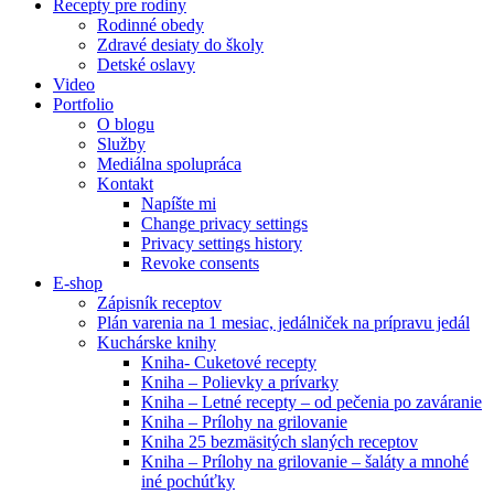
Recepty pre rodiny
Rodinné obedy
Zdravé desiaty do školy
Detské oslavy
Video
Portfolio
O blogu
Služby
Mediálna spolupráca
Kontakt
Napíšte mi
Change privacy settings
Privacy settings history
Revoke consents
E-shop
Zápisník receptov
Plán varenia na 1 mesiac, jedálniček na prípravu jedál
Kuchárske knihy
Kniha- Cuketové recepty
Kniha – Polievky a prívarky
Kniha – Letné recepty – od pečenia po zaváranie
Kniha – Prílohy na grilovanie
Kniha 25 bezmäsitých slaných receptov
Kniha – Prílohy na grilovanie – šaláty a mnohé
iné pochúťky