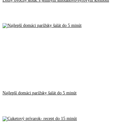
Najlepší domáci parížsky šalát do 5 minút