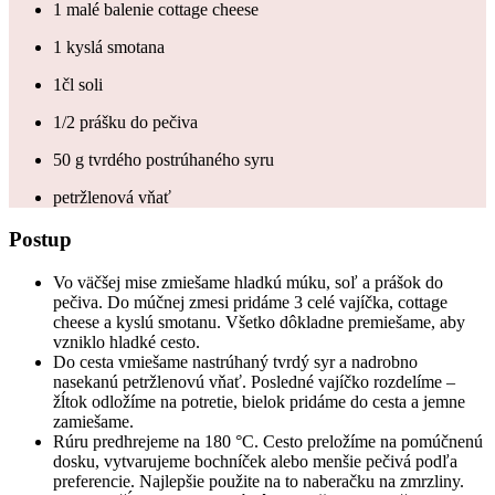
1 malé balenie cottage cheese
1 kyslá smotana
1čl soli
1/2 prášku do pečiva
50 g tvrdého postrúhaného syru
petržlenová vňať
Postup
Vo väčšej mise zmiešame hladkú múku, soľ a prášok do
pečiva. Do múčnej zmesi pridáme 3 celé vajíčka, cottage
cheese a kyslú smotanu. Všetko dôkladne premiešame, aby
vzniklo hladké cesto.
Do cesta vmiešame nastrúhaný tvrdý syr a nadrobno
nasekanú petržlenovú vňať. Posledné vajíčko rozdelíme –
žĺtok odložíme na potretie, bielok pridáme do cesta a jemne
zamiešame.
Rúru predhrejeme na 180 °C. Cesto preložíme na pomúčnenú
dosku, vytvarujeme bochníček alebo menšie pečivá podľa
preferencie. Najlepšie použite na to naberačku na zmrzliny.