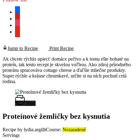
facebook
pinterest
instagram
youtube
Jump to Recipe
Print Recipe
Ak chcete rýchlo upiecť domáce pečivo a k tomu ešte bohaté na
proteín, tak tento recept je skvelou voľbou. Ako zdroj prírodného
proteínu spracováva cottage cheese a ďaľšie mliečne produkty.
Super rýchle a krásne chrumkavé, určite si na ních pochutí celá
rodina.
Print
Proteínové žemličky bez kysnutia
Recipe by lydia.argilli
Course:
Nezaradené
Servings