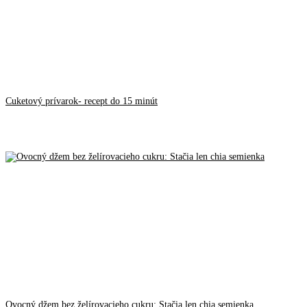
Cuketový prívarok- recept do 15 minút
Ovocný džem bez želírovacieho cukru: Stačia len chia semienka