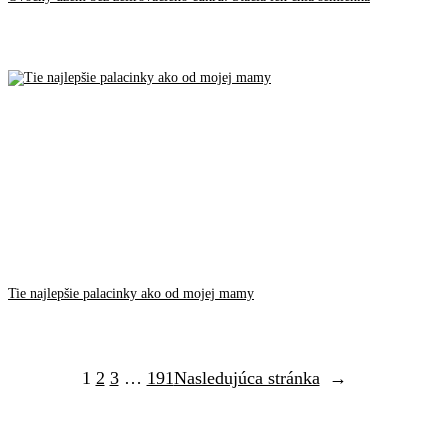
Tie najlepšie palacinky ako od mojej mamy
1
2
3
…
191
Nasledujúca stránka
→