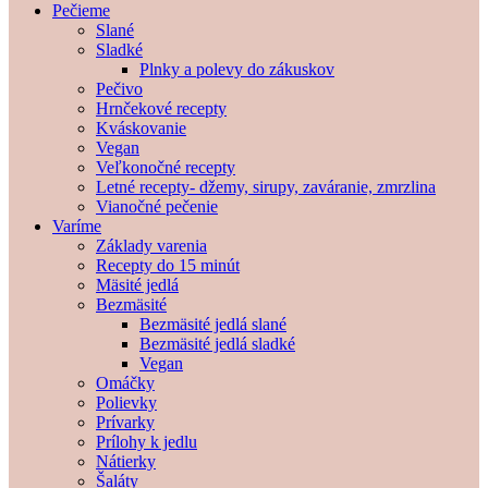
Pečieme
Slané
Sladké
Plnky a polevy do zákuskov
Pečivo
Hrnčekové recepty
Kváskovanie
Vegan
Veľkonočné recepty
Letné recepty- džemy, sirupy, zaváranie, zmrzlina
Vianočné pečenie
Varíme
Základy varenia
Recepty do 15 minút
Mäsité jedlá
Bezmäsité
Bezmäsité jedlá slané
Bezmäsité jedlá sladké
Vegan
Omáčky
Polievky
Prívarky
Prílohy k jedlu
Nátierky
Šaláty