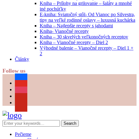
Kniha – Prílohy na grilovanie – šaláty a mnohé
iné pochúťky
E-kniha: Sviatočný stôl- Od Vianoc po Silvestra,
tipy na veľké rodinné oslavy – luxusná kuchárka
Kniha – Najlepšie recepty s jahodami
Kniha- Vianočné recepty
Kniha – 30 skvelých veľkonočných receptov
Kniha – Vianočné recepty – Diel 2
Výhodné balenie – Vianočné recepty – Diel 1 +
2
Články
Follow us
facebook
youtube
instagram
pinterest
Pečieme