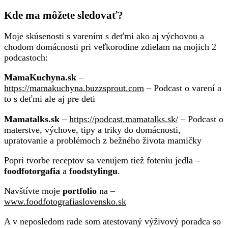
Kde ma môžete sledovať?
Moje skúsenosti s varením s deťmi ako aj výchovou a
chodom domácnosti pri veľkorodine zdielam na mojich 2
podcastoch:
MamaKuchyna.sk
–
https://mamakuchyna.buzzsprout.com
– Podcast o varení a
to s deťmi ale aj pre deti
Mamatalks.sk
–
https://podcast.mamatalks.sk/
– Podcast o
materstve, výchove, tipy a triky do domácnosti,
upratovanie a problémoch z bežného života mamičky
Popri tvorbe receptov sa venujem tiež foteniu jedla –
foodfotorgafia
a
foodstylingu
.
Navštívte moje
portfolio
na –
www.foodfotografiaslovensko.sk
A v neposledom rade som atestovaný výživový poradca so