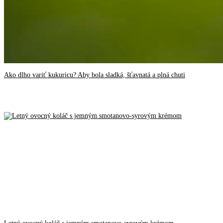
Ako dlho variť kukuricu? Aby bola sladká, šťavnatá a plná chuti
Letný ovocný koláč s jemným smotanovo-syrovým krémom