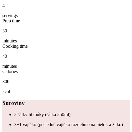
4
servings
Prep time
30
minutes
Cooking time
40
minutes
Calories
300
kcal
Suroviny
2 šálky hl múky (šálka 250ml)
3+1 vajíčko (posledné vajíčko rozdelíme na bielok a žĺtko)