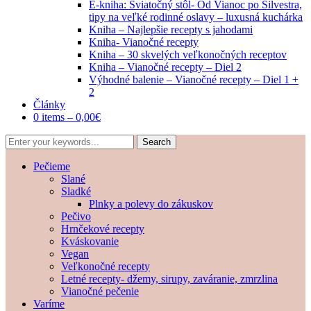
E-kniha: Sviatočný stôl- Od Vianoc po Silvestra,
tipy na veľké rodinné oslavy – luxusná kuchárka
Kniha – Najlepšie recepty s jahodami
Kniha- Vianočné recepty
Kniha – 30 skvelých veľkonočných receptov
Kniha – Vianočné recepty – Diel 2
Výhodné balenie – Vianočné recepty – Diel 1 +
2
Články
0 items –
0,00
€
Pečieme
Slané
Sladké
Plnky a polevy do zákuskov
Pečivo
Hrnčekové recepty
Kváskovanie
Vegan
Veľkonočné recepty
Letné recepty- džemy, sirupy, zaváranie, zmrzlina
Vianočné pečenie
Varíme