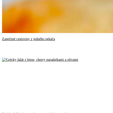
Zapečené cestoviny z jedného pekáča