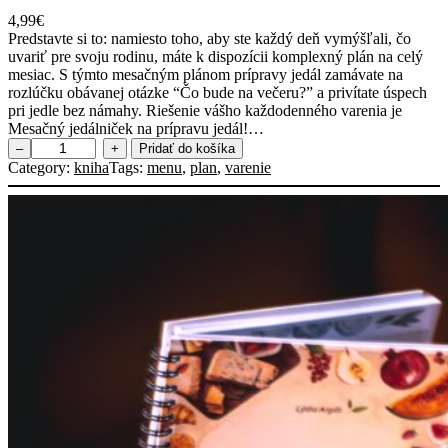
4,99
€
Predstavte si to: namiesto toho, aby ste každý deň vymýšľali, čo
uvariť pre svoju rodinu, máte k dispozícii komplexný plán na celý
mesiac. S týmto mesačným plánom prípravy jedál zamávate na
rozlúčku obávanej otázke “Čo bude na večeru?” a privítate úspech
pri jedle bez námahy. Riešenie vášho každodenného varenia je
Mesačný jedálniček na prípravu jedál!…
m
–
+
Pridať do košíka
n
Category:
kniha
Tags:
menu
, 
plan
, 
varenie
o
ž
s
t
v
o
P
l
á
n
v
a
r
e
n