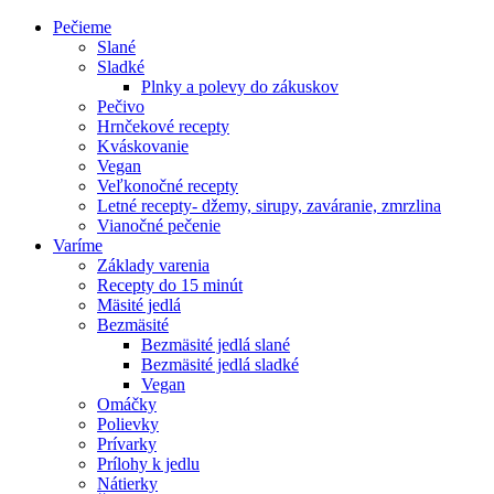
Pečieme
Slané
Sladké
Plnky a polevy do zákuskov
Pečivo
Hrnčekové recepty
Kváskovanie
Vegan
Veľkonočné recepty
Letné recepty- džemy, sirupy, zaváranie, zmrzlina
Vianočné pečenie
Varíme
Základy varenia
Recepty do 15 minút
Mäsité jedlá
Bezmäsité
Bezmäsité jedlá slané
Bezmäsité jedlá sladké
Vegan
Omáčky
Polievky
Prívarky
Prílohy k jedlu
Nátierky