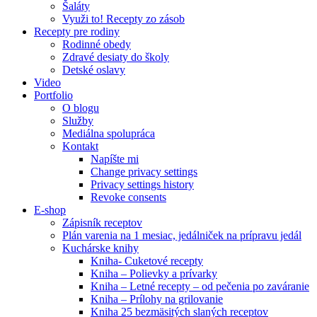
Šaláty
Využi to! Recepty zo zásob
Recepty pre rodiny
Rodinné obedy
Zdravé desiaty do školy
Detské oslavy
Video
Portfolio
O blogu
Služby
Mediálna spolupráca
Kontakt
Napíšte mi
Change privacy settings
Privacy settings history
Revoke consents
E-shop
Zápisník receptov
Plán varenia na 1 mesiac, jedálniček na prípravu jedál
Kuchárske knihy
Kniha- Cuketové recepty
Kniha – Polievky a prívarky
Kniha – Letné recepty – od pečenia po zaváranie
Kniha – Prílohy na grilovanie
Kniha 25 bezmäsitých slaných receptov