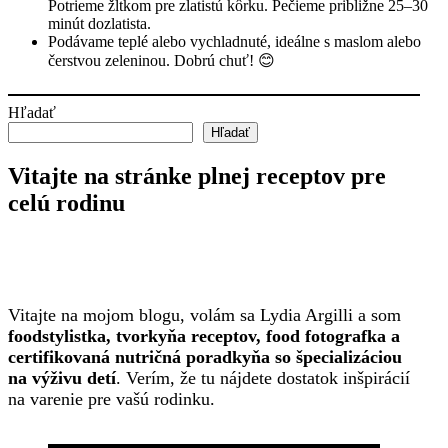
Potrieme žĺtkom pre zlatistú kôrku. Pečieme približne 25–30
minút dozlatista.
Podávame teplé alebo vychladnuté, ideálne s maslom alebo
čerstvou zeleninou. Dobrú chuť! 😊
Hľadať
Hľadať
Vitajte na stránke plnej receptov pre
celú rodinu
Vitajte na mojom blogu, volám sa Lydia Argilli a som
foodstylistka, tvorkyňa receptov, food fotografka a
certifikovaná nutričná poradkyňa so špecializáciou
na výživu detí
. Verím, že tu nájdete dostatok inšpirácií
na varenie pre vašú rodinku.