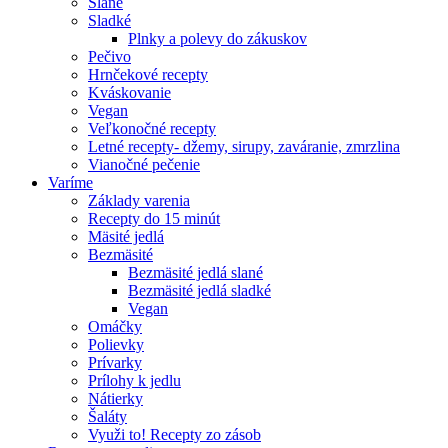
Slané
Sladké
Plnky a polevy do zákuskov
Pečivo
Hrnčekové recepty
Kváskovanie
Vegan
Veľkonočné recepty
Letné recepty- džemy, sirupy, zaváranie, zmrzlina
Vianočné pečenie
Varíme
Základy varenia
Recepty do 15 minút
Mäsité jedlá
Bezmäsité
Bezmäsité jedlá slané
Bezmäsité jedlá sladké
Vegan
Omáčky
Polievky
Prívarky
Prílohy k jedlu
Nátierky
Šaláty
Využi to! Recepty zo zásob