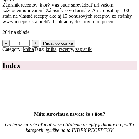
Zápisník receptov, ktorý Vás bude sprevádzať pri vašom
každodennom varení. Zápisník je vo formáte A5 a obsahuje 100
strán na vlastné recepty ako aj 15 bonusových receptov zo stránky
www.recepis.sk a prehľad náhradných surovín pri pečení.
204 na sklade
m
–
+
Pridať do košíka
n
Category:
kniha
Tags:
kniha
, 
recepty
, 
zapisnik
o
ž
Index
s
t
v
o
Z
á
p
i
s
Máte surovinu a neviete čo s ňou?
n
í
Od teraz môžete hľadať vaše obľúbené recepty jednoducho podľa
k
kategórii- využite na to
INDEX RECEPTOV
r
e