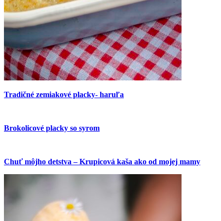
Tradičné zemiakové placky- haruľa
Brokolicové placky so syrom
Chuť môjho detstva – Krupicová kaša ako od mojej mamy