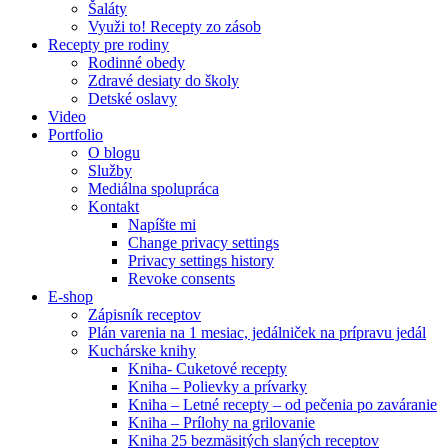
Šaláty
Využi to! Recepty zo zásob
Recepty pre rodiny
Rodinné obedy
Zdravé desiaty do školy
Detské oslavy
Video
Portfolio
O blogu
Služby
Mediálna spolupráca
Kontakt
Napíšte mi
Change privacy settings
Privacy settings history
Revoke consents
E-shop
Zápisník receptov
Plán varenia na 1 mesiac, jedálniček na prípravu jedál
Kuchárske knihy
Kniha- Cuketové recepty
Kniha – Polievky a prívarky
Kniha – Letné recepty – od pečenia po zaváranie
Kniha – Prílohy na grilovanie
Kniha 25 bezmäsitých slaných receptov