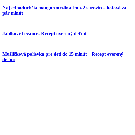
Najjednoduchšia mango zmrzlina len z 2 surovín – hotová za
pár minút
Jablkové lievance- Recept overený deťmi
Mušličková polievka pre deti do 15 minút – Recept overený
deťmi