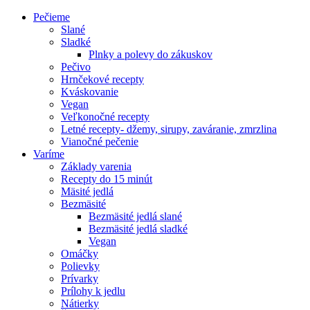
Pečieme
Slané
Sladké
Plnky a polevy do zákuskov
Pečivo
Hrnčekové recepty
Kváskovanie
Vegan
Veľkonočné recepty
Letné recepty- džemy, sirupy, zaváranie, zmrzlina
Vianočné pečenie
Varíme
Základy varenia
Recepty do 15 minút
Mäsité jedlá
Bezmäsité
Bezmäsité jedlá slané
Bezmäsité jedlá sladké
Vegan
Omáčky
Polievky
Prívarky
Prílohy k jedlu
Nátierky