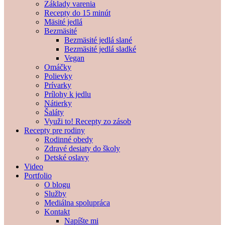
Základy varenia
Recepty do 15 minút
Mäsité jedlá
Bezmäsité
Bezmäsité jedlá slané
Bezmäsité jedlá sladké
Vegan
Omáčky
Polievky
Prívarky
Prílohy k jedlu
Nátierky
Šaláty
Využi to! Recepty zo zásob
Recepty pre rodiny
Rodinné obedy
Zdravé desiaty do školy
Detské oslavy
Video
Portfolio
O blogu
Služby
Mediálna spolupráca
Kontakt
Napíšte mi