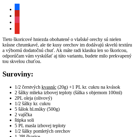
facebook
pinterest
instagram
youtube
Tieto škoricové hniezda obohatené o vlašské orechy sú nielen
krásne chrumkavé, ale tie kusy orechov im dodávajú skvelú textúru
a výbornú dodatočnú chuť. Ak máte radi klasiku len so škoricou,
odporúčam vám vyskúšať aj túto variantu, budete milo prekvapený
tou skvelou chuťou.
Suroviny:
1/2 čerstvých
kvasníc
(20g) +1 PL kr. cukru na kvások
2 šálky mlieka izbovej teploty (šálka s objemom 100ml)
2PL oleja (olivový)
1/2 šálky kr. cukru
5 šálok hl.múky (500g)
2 vajíčka
štipka soli
5 PL masla izbovej teploty
1/2 šálky pomletých orechov
1-2Pl škorice