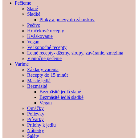
Pečieme
Slané
Sladké
Plnky a polevy do zákuskov
Pečivo
Hrnčekové recepty
Kváskovanie
Vegan
Veľkonočné recepty
Letné recepty- džemy, sirupy, zaváranie, zmrzlina
Vianočné pečenie
Varíme
Základy varenia
Recepty do 15 minút
Mäsité jedlá
Bezmäsité
Bezmäsité jedlá slané
Bezmäsité jedlá sladké
Vegan
Omáčky
Polievky
Prívarky
Prílohy k jedlu
Nátierky
Šaláty