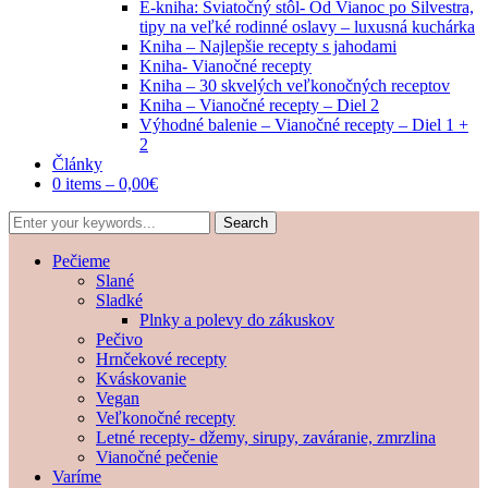
E-kniha: Sviatočný stôl- Od Vianoc po Silvestra,
tipy na veľké rodinné oslavy – luxusná kuchárka
Kniha – Najlepšie recepty s jahodami
Kniha- Vianočné recepty
Kniha – 30 skvelých veľkonočných receptov
Kniha – Vianočné recepty – Diel 2
Výhodné balenie – Vianočné recepty – Diel 1 +
2
Články
0 items –
0,00
€
Pečieme
Slané
Sladké
Plnky a polevy do zákuskov
Pečivo
Hrnčekové recepty
Kváskovanie
Vegan
Veľkonočné recepty
Letné recepty- džemy, sirupy, zaváranie, zmrzlina
Vianočné pečenie
Varíme