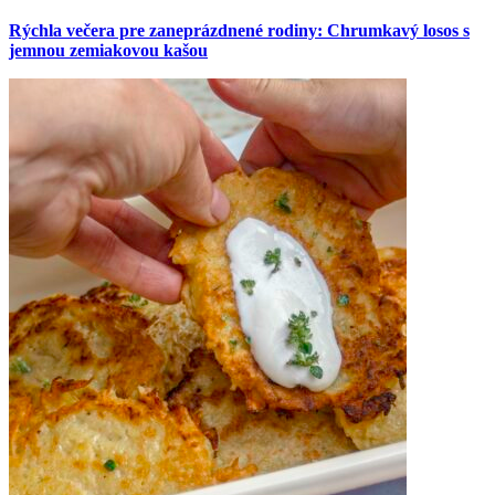
Rýchla večera pre zaneprázdnené rodiny: Chrumkavý losos s
jemnou zemiakovou kašou