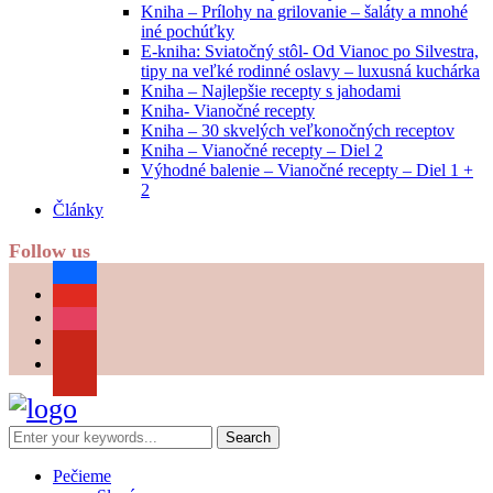
Kniha – Prílohy na grilovanie – šaláty a mnohé
iné pochúťky
E-kniha: Sviatočný stôl- Od Vianoc po Silvestra,
tipy na veľké rodinné oslavy – luxusná kuchárka
Kniha – Najlepšie recepty s jahodami
Kniha- Vianočné recepty
Kniha – 30 skvelých veľkonočných receptov
Kniha – Vianočné recepty – Diel 2
Výhodné balenie – Vianočné recepty – Diel 1 +
2
Články
Follow us
facebook
youtube
instagram
pinterest
Pečieme