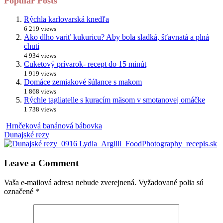
Popular Posts
Rýchla karlovarská knedľa
6 219 views
Ako dlho variť kukuricu? Aby bola sladká, šťavnatá a plná
chuti
4 934 views
Cuketový prívarok- recept do 15 minút
1 919 views
Domáce zemiakové šúlance s makom
1 868 views
Rýchle tagliatelle s kuracím mäsom v smotanovej omáčke
1 738 views
Hrnčeková banánová bábovka
Dunajské rezy
Leave a Comment
Vaša e-mailová adresa nebude zverejnená.
Vyžadované polia sú
označené
*