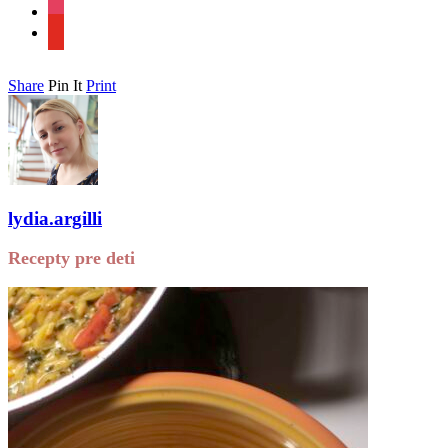
instagram
youtube
Share
Pin It
Print
lydia.argilli
Recepty pre deti