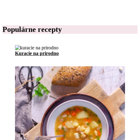
c
e
p
t
o
Populárne recepty
v
Kuracie na prirodno