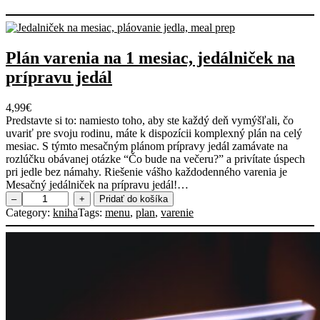
Plán varenia na 1 mesiac, jedálniček na
prípravu jedál
4,99
€
Predstavte si to: namiesto toho, aby ste každý deň vymýšľali, čo
uvariť pre svoju rodinu, máte k dispozícii komplexný plán na celý
mesiac. S týmto mesačným plánom prípravy jedál zamávate na
rozlúčku obávanej otázke “Čo bude na večeru?” a privítate úspech
pri jedle bez námahy. Riešenie vášho každodenného varenia je
Mesačný jedálniček na prípravu jedál!…
m
–
+
Pridať do košíka
n
Category:
kniha
Tags:
menu
, 
plan
, 
varenie
o
ž
s
t
v
o
P
l