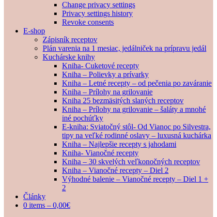
Change privacy settings
Privacy settings history
Revoke consents
E-shop
Zápisník receptov
Plán varenia na 1 mesiac, jedálniček na prípravu jedál
Kuchárske knihy
Kniha- Cuketové recepty
Kniha – Polievky a prívarky
Kniha – Letné recepty – od pečenia po zaváranie
Kniha – Prílohy na grilovanie
Kniha 25 bezmäsitých slaných receptov
Kniha – Prílohy na grilovanie – šaláty a mnohé
iné pochúťky
E-kniha: Sviatočný stôl- Od Vianoc po Silvestra,
tipy na veľké rodinné oslavy – luxusná kuchárka
Kniha – Najlepšie recepty s jahodami
Kniha- Vianočné recepty
Kniha – 30 skvelých veľkonočných receptov
Kniha – Vianočné recepty – Diel 2
Výhodné balenie – Vianočné recepty – Diel 1 +
2
Články
0 items –
0,00
€