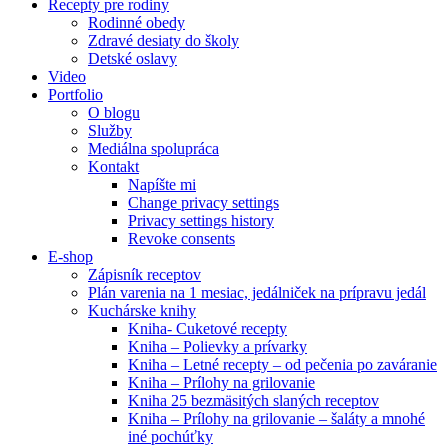
Recepty pre rodiny
Rodinné obedy
Zdravé desiaty do školy
Detské oslavy
Video
Portfolio
O blogu
Služby
Mediálna spolupráca
Kontakt
Napíšte mi
Change privacy settings
Privacy settings history
Revoke consents
E-shop
Zápisník receptov
Plán varenia na 1 mesiac, jedálniček na prípravu jedál
Kuchárske knihy
Kniha- Cuketové recepty
Kniha – Polievky a prívarky
Kniha – Letné recepty – od pečenia po zaváranie
Kniha – Prílohy na grilovanie
Kniha 25 bezmäsitých slaných receptov
Kniha – Prílohy na grilovanie – šaláty a mnohé
iné pochúťky