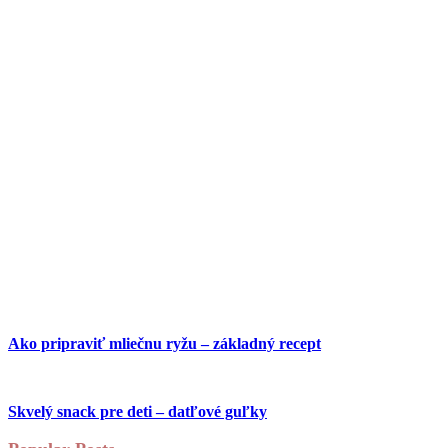
Ako pripraviť mliečnu ryžu – základný recept
Skvelý snack pre deti – datľové guľky