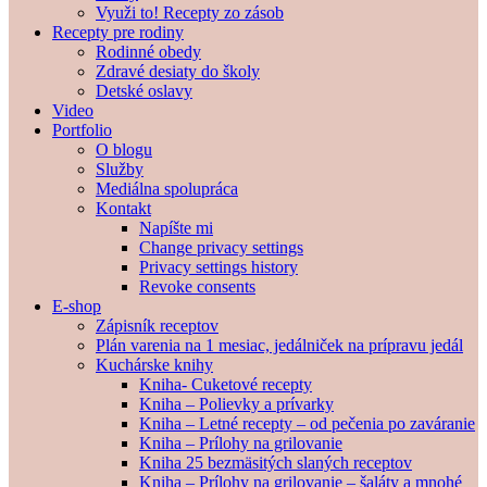
Využi to! Recepty zo zásob
Recepty pre rodiny
Rodinné obedy
Zdravé desiaty do školy
Detské oslavy
Video
Portfolio
O blogu
Služby
Mediálna spolupráca
Kontakt
Napíšte mi
Change privacy settings
Privacy settings history
Revoke consents
E-shop
Zápisník receptov
Plán varenia na 1 mesiac, jedálniček na prípravu jedál
Kuchárske knihy
Kniha- Cuketové recepty
Kniha – Polievky a prívarky
Kniha – Letné recepty – od pečenia po zaváranie
Kniha – Prílohy na grilovanie
Kniha 25 bezmäsitých slaných receptov
Kniha – Prílohy na grilovanie – šaláty a mnohé