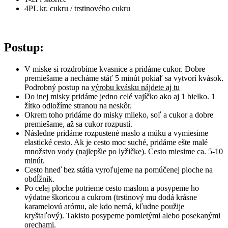
4PL kr. cukru / trstinového cukru
Postup:
V miske si rozdrobíme kvasnice a pridáme cukor. Dobre
premiešame a necháme stáť 5 minút pokiaľ sa vytvorí kvások.
Podrobný postup na
výrobu kvásku nájdete aj tu
Do inej misky pridáme jedno celé vajíčko ako aj 1 bielko. 1
žĺtko odložíme stranou na neskôr.
Okrem toho pridáme do misky mlieko, soľ a cukor a dobre
premiešame, až sa cukor rozpustí.
Následne pridáme rozpustené maslo a múku a vymiesime
elastické cesto. Ak je cesto moc suché, pridáme ešte malé
množstvo vody (najlepšie po lyžičke). Cesto miesime ca. 5-10
minút.
Cesto hneď bez státia vyroľujeme na pomúčenej ploche na
obdĺžnik.
Po celej ploche potrieme cesto maslom a posypeme ho
výdatne škoricou a cukrom (trstinový mu dodá krásne
karamelovú arómu, ale kdo nemá, kľudne použije
kryštaľový). Takisto posypeme pomletými alebo posekanými
orechami.