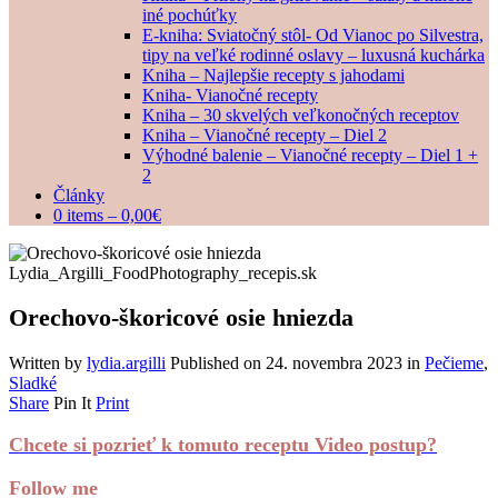
iné pochúťky
E-kniha: Sviatočný stôl- Od Vianoc po Silvestra,
tipy na veľké rodinné oslavy – luxusná kuchárka
Kniha – Najlepšie recepty s jahodami
Kniha- Vianočné recepty
Kniha – 30 skvelých veľkonočných receptov
Kniha – Vianočné recepty – Diel 2
Výhodné balenie – Vianočné recepty – Diel 1 +
2
Články
0 items –
0,00
€
Orechovo-škoricové osie hniezda
Written by
lydia.argilli
Published on
24. novembra 2023
in
Pečieme
,
Sladké
Share
Pin It
Print
Chcete si pozrieť k tomuto receptu Video postup?
Follow me