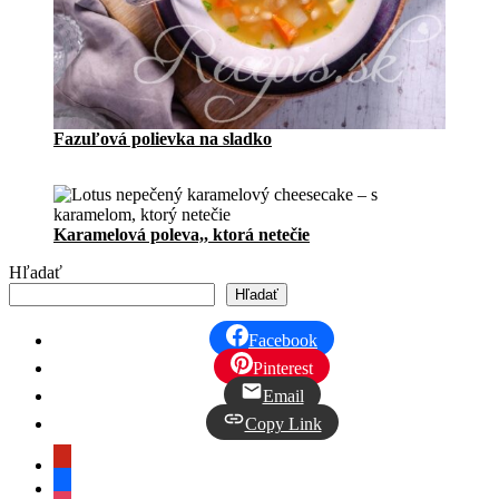
Fazuľová polievka na sladko
Karamelová poleva,, ktorá netečie
Hľadať
Hľadať
Facebook
Pinterest
Email
Copy Link
pinterest
facebook