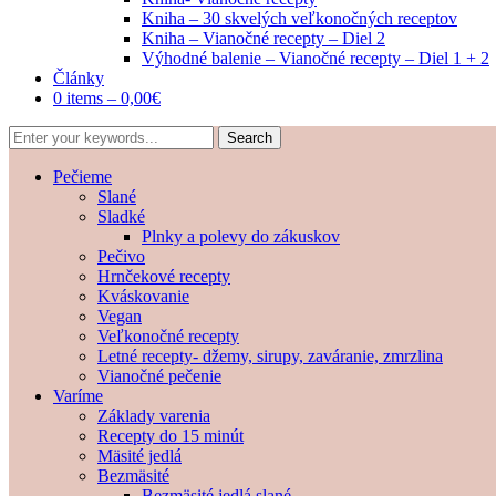
Kniha – 30 skvelých veľkonočných receptov
Kniha – Vianočné recepty – Diel 2
Výhodné balenie – Vianočné recepty – Diel 1 + 2
Články
0 items –
0,00
€
Pečieme
Slané
Sladké
Plnky a polevy do zákuskov
Pečivo
Hrnčekové recepty
Kváskovanie
Vegan
Veľkonočné recepty
Letné recepty- džemy, sirupy, zaváranie, zmrzlina
Vianočné pečenie
Varíme
Základy varenia
Recepty do 15 minút
Mäsité jedlá
Bezmäsité
Bezmäsité jedlá slané