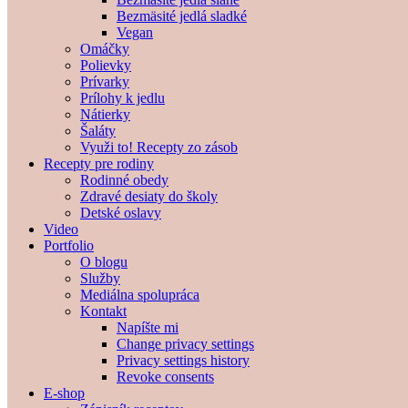
Bezmäsité jedlá sladké
Vegan
Omáčky
Polievky
Prívarky
Prílohy k jedlu
Nátierky
Šaláty
Využi to! Recepty zo zásob
Recepty pre rodiny
Rodinné obedy
Zdravé desiaty do školy
Detské oslavy
Video
Portfolio
O blogu
Služby
Mediálna spolupráca
Kontakt
Napíšte mi
Change privacy settings
Privacy settings history
Revoke consents
E-shop