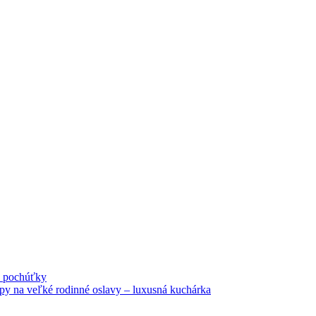
né pochúťky
tipy na veľké rodinné oslavy – luxusná kuchárka