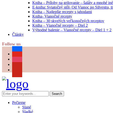
Kniha – Prílohy na grilovanie – šaláty a mnohé i
E-kniha: Sviatočný stôl- Od Vianoc po Silvestra, 
Kniha – Najlepšie recepty s jahodami
Kniha- Vianočné recepty
Kniha – 30 skvelých veľkonočných receptov
Kniha – Vianočné recepty – Diel 2
Výhodné balenie – Vianočné recepty – Diel 1 + 2
Články
Follow us
facebook
youtube
instagram
pinterest
Pečieme
Slané
Sladké