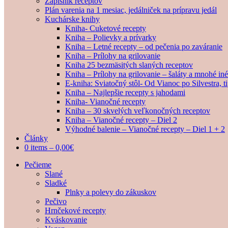
Zápisník receptov
Plán varenia na 1 mesiac, jedálniček na prípravu jedál
Kuchárske knihy
Kniha- Cuketové recepty
Kniha – Polievky a prívarky
Kniha – Letné recepty – od pečenia po zaváranie
Kniha – Prílohy na grilovanie
Kniha 25 bezmäsitých slaných receptov
Kniha – Prílohy na grilovanie – šaláty a mnohé i
E-kniha: Sviatočný stôl- Od Vianoc po Silvestra, 
Kniha – Najlepšie recepty s jahodami
Kniha- Vianočné recepty
Kniha – 30 skvelých veľkonočných receptov
Kniha – Vianočné recepty – Diel 2
Výhodné balenie – Vianočné recepty – Diel 1 + 2
Články
0 items –
0,00
€
Pečieme
Slané
Sladké
Plnky a polevy do zákuskov
Pečivo
Hrnčekové recepty
Kváskovanie