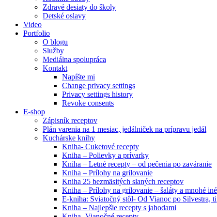
Zdravé desiaty do školy
Detské oslavy
Video
Portfolio
O blogu
Služby
Mediálna spolupráca
Kontakt
Napíšte mi
Change privacy settings
Privacy settings history
Revoke consents
E-shop
Zápisník receptov
Plán varenia na 1 mesiac, jedálniček na prípravu jedál
Kuchárske knihy
Kniha- Cuketové recepty
Kniha – Polievky a prívarky
Kniha – Letné recepty – od pečenia po zaváranie
Kniha – Prílohy na grilovanie
Kniha 25 bezmäsitých slaných receptov
Kniha – Prílohy na grilovanie – šaláty a mnohé i
E-kniha: Sviatočný stôl- Od Vianoc po Silvestra, 
Kniha – Najlepšie recepty s jahodami
Kniha- Vianočné recepty