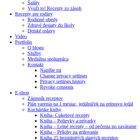
Šaláty
Využi to! Recepty zo zásob
Recepty pre rodiny
Rodinné obedy
Zdravé desiaty do školy
Detské oslavy
Video
Portfolio
O blogu
Služby
Mediálna spolupráca
Kontakt
Napíšte mi
Change privacy settings
Privacy settings history
Revoke consents
E-shop
Zápisník receptov
Plán varenia na 1 mesiac, jedálniček na prípravu jedál
Kuchárske knihy
Kniha- Cuketové recepty
Kniha – Polievky a prívarky
Kniha – Letné recepty – od pečenia po zaváranie
Kniha – Prílohy na grilovanie
Kniha 25 bezmäsitých slaných receptov