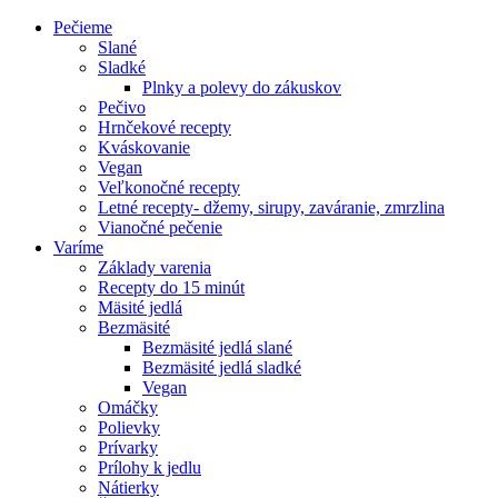
Pečieme
Slané
Sladké
Plnky a polevy do zákuskov
Pečivo
Hrnčekové recepty
Kváskovanie
Vegan
Veľkonočné recepty
Letné recepty- džemy, sirupy, zaváranie, zmrzlina
Vianočné pečenie
Varíme
Základy varenia
Recepty do 15 minút
Mäsité jedlá
Bezmäsité
Bezmäsité jedlá slané
Bezmäsité jedlá sladké
Vegan
Omáčky
Polievky
Prívarky
Prílohy k jedlu
Nátierky