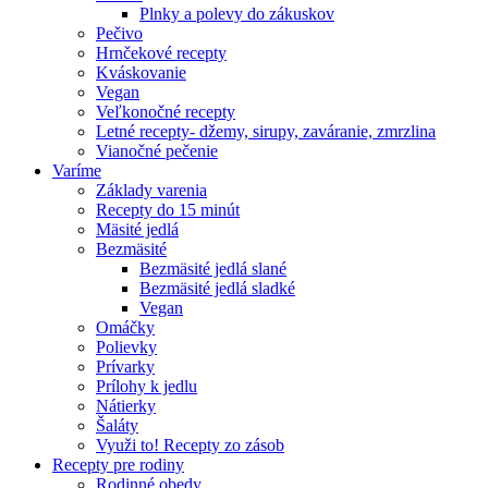
Plnky a polevy do zákuskov
Pečivo
Hrnčekové recepty
Kváskovanie
Vegan
Veľkonočné recepty
Letné recepty- džemy, sirupy, zaváranie, zmrzlina
Vianočné pečenie
Varíme
Základy varenia
Recepty do 15 minút
Mäsité jedlá
Bezmäsité
Bezmäsité jedlá slané
Bezmäsité jedlá sladké
Vegan
Omáčky
Polievky
Prívarky
Prílohy k jedlu
Nátierky
Šaláty
Využi to! Recepty zo zásob
Recepty pre rodiny
Rodinné obedy