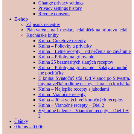
Change privacy settings
Privacy settings history
Revoke consents
E-shop
Zápisník receptov
Plán varenia na 1 mesiac, jedálniček na prípravu jedál
Kuchárske knihy
Kniha- Cuketové recepty
Kniha – Polievky a prívarky
Kniha – Letné recepty – od pečenia po zaváranie
Kniha – Prílohy na grilovanie
Kniha 25 bezmäsitých slaných receptov
Kniha – Prílohy na grilovanie – šaláty a mnohé
iné pochúťky
E-kniha: Sviatočný stôl- Od Vianoc po Silvestra,
tipy na veľké rodinné oslavy – luxusná kuchárka
Kniha – Najlepšie recepty s jahodami
Kniha- Vianočné recepty
Kniha – 30 skvelých veľkonočných receptov
Kniha – Vianočné recepty – Diel 2
Výhodné balenie – Vianočné recepty – Diel 1 +
2
Články
0 items –
0,00
€