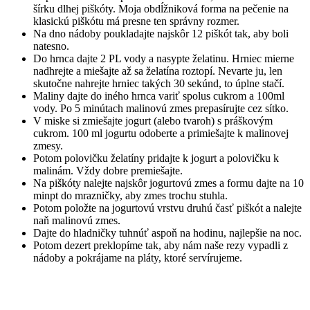
šírku dlhej piškóty. Moja obdĺžniková forma na pečenie na
klasickú piškótu má presne ten správny rozmer.
Na dno nádoby poukladajte najskôr 12 piškót tak, aby boli
natesno.
Do hrnca dajte 2 PL vody a nasypte želatinu. Hrniec mierne
nadhrejte a miešajte až sa želatína roztopí. Nevarte ju, len
skutočne nahrejte hrniec takých 30 sekúnd, to úplne stačí.
Maliny dajte do iného hrnca variť spolus cukrom a 100ml
vody. Po 5 minútach malinovú zmes prepasírujte cez sítko.
V miske si zmiešajte jogurt (alebo tvaroh) s práškovým
cukrom. 100 ml jogurtu odoberte a primiešajte k malinovej
zmesy.
Potom polovičku želatíny pridajte k jogurt a polovičku k
malinám. Vždy dobre premiešajte.
Na piškóty nalejte najskôr jogurtovú zmes a formu dajte na 10
minpt do mrazničky, aby zmes trochu stuhla.
Potom položte na jogurtovú vrstvu druhú časť piškót a nalejte
naň malinovú zmes.
Dajte do hladničky tuhnúť aspoň na hodinu, najlepšie na noc.
Potom dezert preklopíme tak, aby nám naše rezy vypadli z
nádoby a pokrájame na pláty, ktoré servírujeme.