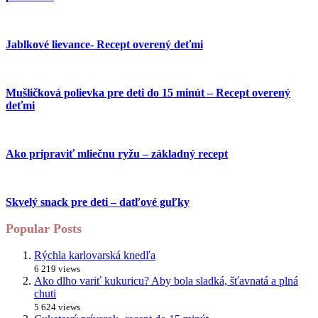
Jablkové lievance- Recept overený deťmi
Mušličková polievka pre deti do 15 minút – Recept overený
deťmi
Ako pripraviť mliečnu ryžu – základný recept
Skvelý snack pre deti – datľové guľky
Popular Posts
Rýchla karlovarská knedľa
6 219 views
Ako dlho variť kukuricu? Aby bola sladká, šťavnatá a plná
chuti
5 624 views