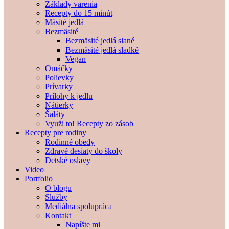
Základy varenia
Recepty do 15 minút
Mäsité jedlá
Bezmäsité
Bezmäsité jedlá slané
Bezmäsité jedlá sladké
Vegan
Omáčky
Polievky
Prívarky
Prílohy k jedlu
Nátierky
Šaláty
Využi to! Recepty zo zásob
Recepty pre rodiny
Rodinné obedy
Zdravé desiaty do školy
Detské oslavy
Video
Portfolio
O blogu
Služby
Mediálna spolupráca
Kontakt
Napíšte mi