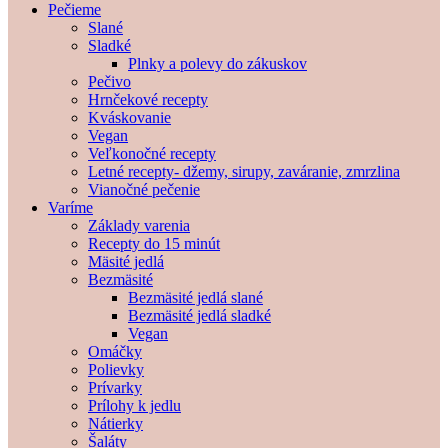
Pečieme
Slané
Sladké
Plnky a polevy do zákuskov
Pečivo
Hrnčekové recepty
Kváskovanie
Vegan
Veľkonočné recepty
Letné recepty- džemy, sirupy, zaváranie, zmrzlina
Vianočné pečenie
Varíme
Základy varenia
Recepty do 15 minút
Mäsité jedlá
Bezmäsité
Bezmäsité jedlá slané
Bezmäsité jedlá sladké
Vegan
Omáčky
Polievky
Prívarky
Prílohy k jedlu
Nátierky
Šaláty