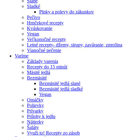
Slané
Sladké
Plnky a polevy do zákuskov
Pečivo
Hrnčekové recepty
Kváskovanie
Vegan
Veľkonočné recepty
Letné recepty- džemy, sirupy, zaváranie, zmrzlina
Vianočné pečenie
Varíme
Základy varenia
Recepty do 15 minút
Mäsité jedlá
Bezmäsité
Bezmäsité jedlá slané
Bezmäsité jedlá sladké
Vegan
Omáčky
Polievky
Prívarky
Prílohy k jedlu
Nátierky
Šaláty
Využi to! Recepty zo zásob