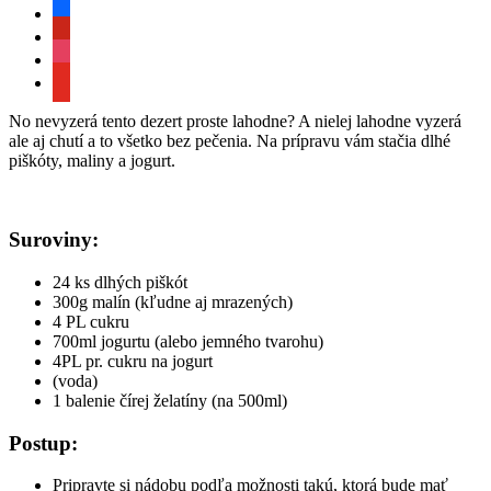
facebook
pinterest
instagram
youtube
No nevyzerá tento dezert proste lahodne? A nielej lahodne vyzerá
ale aj chutí a to všetko bez pečenia. Na prípravu vám stačia dlhé
piškóty, maliny a jogurt.
Suroviny:
24 ks dlhých piškót
300g malín (kľudne aj mrazených)
4 PL cukru
700ml jogurtu (alebo jemného tvarohu)
4PL pr. cukru na jogurt
(voda)
1 balenie čírej želatíny (na 500ml)
Postup:
Pripravte si nádobu podľa možnosti takú, ktorá bude mať