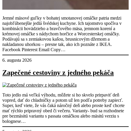
Jemné mäsové guľky v bohatej smotanovej omáčke patria medzi
najobľúbenejšie jedlá švédskej kuchyne. Ich tajomstvo spočíva v
kombinácii hovädzieho a bravčového mäsa, jemnom korení a
krémovej omáčke s nádychom horčice a Worcesterskej omáčky.
Podávajú sa s zemiakovou kašou, brusnicovým džemom a
nakladanou uhorkou – presne tak, ako ich poznáte z IKEA.
Facebook Pinterest Email Copy…
6. augusta 2026
Zapečené cestoviny z jedného pekáča
Toto jedlo má veľkú výhodu, môžete si ho skvelo prirpaviť deň
vopred, dať do chladničky a potom už len podľa potreby zapiecť.
Super, keď viete, že vás čaká náročný deň alebo proste keď chcete
mať rýchlo pripravný obed či večeru. Varianty- bud sa rozhodnete
pre bezmäsitú variantu s passata omáčkou alebo mäsitú verziu s
bolognese…