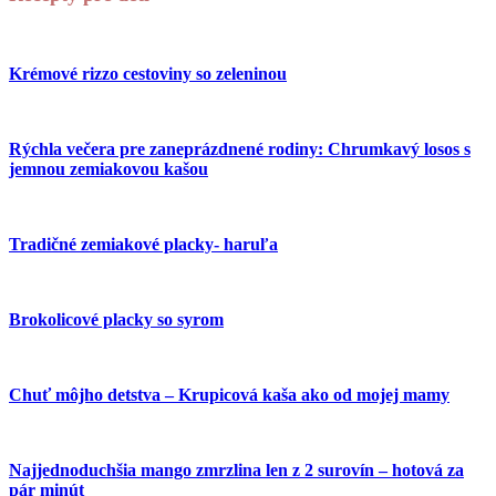
Krémové rizzo cestoviny so zeleninou
Rýchla večera pre zaneprázdnené rodiny: Chrumkavý losos s
jemnou zemiakovou kašou
Tradičné zemiakové placky- haruľa
Brokolicové placky so syrom
Chuť môjho detstva – Krupicová kaša ako od mojej mamy
Najjednoduchšia mango zmrzlina len z 2 surovín – hotová za
pár minút