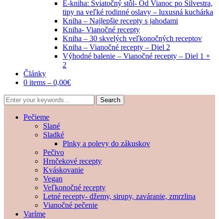
E-kniha: Sviatočný stôl- Od Vianoc po Silvestra,
tipy na veľké rodinné oslavy – luxusná kuchárka
Kniha – Najlepšie recepty s jahodami
Kniha- Vianočné recepty
Kniha – 30 skvelých veľkonočných receptov
Kniha – Vianočné recepty – Diel 2
Výhodné balenie – Vianočné recepty – Diel 1 +
2
Články
0 items –
0,00
€
Pečieme
Slané
Sladké
Plnky a polevy do zákuskov
Pečivo
Hrnčekové recepty
Kváskovanie
Vegan
Veľkonočné recepty
Letné recepty- džemy, sirupy, zaváranie, zmrzlina
Vianočné pečenie
Varíme