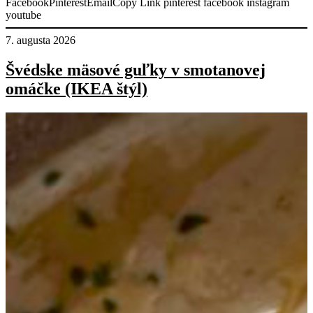
FacebookPinterestEmailCopy Link pinterest facebook instagram
youtube
7. augusta 2026
Švédske mäsové guľky v smotanovej
omáčke (IKEA štýl)