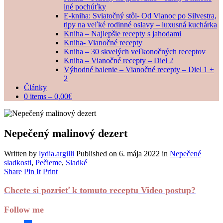
iné pochúťky
E-kniha: Sviatočný stôl- Od Vianoc po Silvestra,
tipy na veľké rodinné oslavy – luxusná kuchárka
Kniha – Najlepšie recepty s jahodami
Kniha- Vianočné recepty
Kniha – 30 skvelých veľkonočných receptov
Kniha – Vianočné recepty – Diel 2
Výhodné balenie – Vianočné recepty – Diel 1 +
2
Články
0 items –
0,00
€
Nepečený malinový dezert
Written by
lydia.argilli
Published on
6. mája 2022
in
Nepečené
sladkosti
,
Pečieme
,
Sladké
Share
Pin It
Print
Chcete si pozrieť k tomuto receptu Video postup?
Follow me