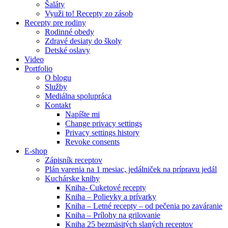
Šaláty
Využi to! Recepty zo zásob
Recepty pre rodiny
Rodinné obedy
Zdravé desiaty do školy
Detské oslavy
Video
Portfolio
O blogu
Služby
Mediálna spolupráca
Kontakt
Napíšte mi
Change privacy settings
Privacy settings history
Revoke consents
E-shop
Zápisník receptov
Plán varenia na 1 mesiac, jedálniček na prípravu jedál
Kuchárske knihy
Kniha- Cuketové recepty
Kniha – Polievky a prívarky
Kniha – Letné recepty – od pečenia po zaváranie
Kniha – Prílohy na grilovanie
Kniha 25 bezmäsitých slaných receptov