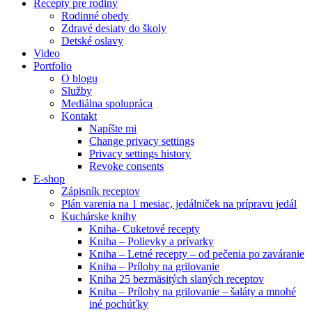
Recepty pre rodiny
Rodinné obedy
Zdravé desiaty do školy
Detské oslavy
Video
Portfolio
O blogu
Služby
Mediálna spolupráca
Kontakt
Napíšte mi
Change privacy settings
Privacy settings history
Revoke consents
E-shop
Zápisník receptov
Plán varenia na 1 mesiac, jedálniček na prípravu jedál
Kuchárske knihy
Kniha- Cuketové recepty
Kniha – Polievky a prívarky
Kniha – Letné recepty – od pečenia po zaváranie
Kniha – Prílohy na grilovanie
Kniha 25 bezmäsitých slaných receptov
Kniha – Prílohy na grilovanie – šaláty a mnohé
iné pochúťky