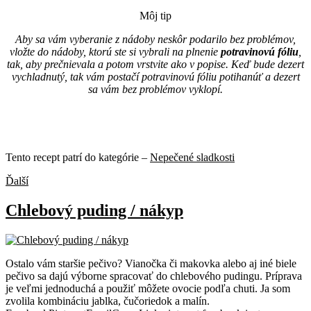
Môj tip
Aby sa vám vyberanie z nádoby neskôr podarilo bez problémov,
vložte do nádoby, ktorú ste si vybrali na plnenie
potravinovú fóliu
,
tak, aby prečnievala a potom vrstvite ako v popise. Keď bude dezert
vychladnutý, tak vám postačí potravinovú fóliu potihanúť a dezert
sa vám bez problémov vyklopí.
Tento recept patrí do kategórie –
Nepečené sladkosti
Ďalší
Chlebový puding / nákyp
Ostalo vám staršie pečivo? Vianočka či makovka alebo aj iné biele
pečivo sa dajú výborne spracovať do chlebového pudingu. Príprava
je veľmi jednoduchá a použiť môžete ovocie podľa chuti. Ja som
zvolila kombináciu jablka, čučoriedok a malín.