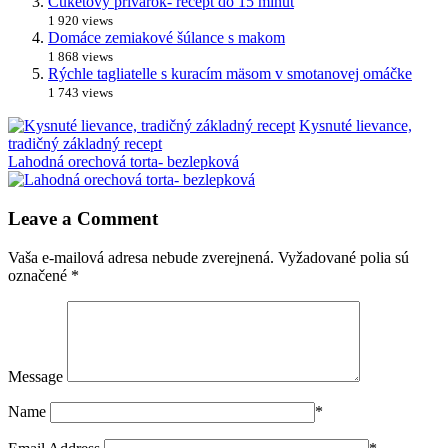
Cuketový prívarok- recept do 15 minút
1 920 views
Domáce zemiakové šúlance s makom
1 868 views
Rýchle tagliatelle s kuracím mäsom v smotanovej omáčke
1 743 views
Kysnuté lievance,
tradičný základný recept
Lahodná orechová torta- bezlepková
Leave a Comment
Vaša e-mailová adresa nebude zverejnená.
Vyžadované polia sú
označené
*
Message
Name
*