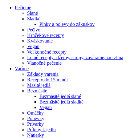
Pečieme
Slané
Sladké
Plnky a polevy do zákuskov
Pečivo
Hrnčekové recepty
Kváskovanie
Vegan
Veľkonočné recepty
Letné recepty- džemy, sirupy, zaváranie, zmrzlina
Vianočné pečenie
Varíme
Základy varenia
Recepty do 15 minút
Mäsité jedlá
Bezmäsité
Bezmäsité jedlá slané
Bezmäsité jedlá sladké
Vegan
Omáčky
Polievky
Prívarky
Prílohy k jedlu
Nátierky