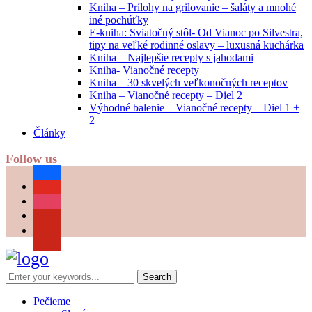
Kniha – Prílohy na grilovanie – šaláty a mnohé
iné pochúťky
E-kniha: Sviatočný stôl- Od Vianoc po Silvestra,
tipy na veľké rodinné oslavy – luxusná kuchárka
Kniha – Najlepšie recepty s jahodami
Kniha- Vianočné recepty
Kniha – 30 skvelých veľkonočných receptov
Kniha – Vianočné recepty – Diel 2
Výhodné balenie – Vianočné recepty – Diel 1 +
2
Články
Follow us
facebook
youtube
instagram
pinterest
Pečieme