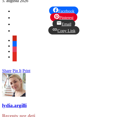
5. augusta 2026
Facebook
Pinterest
Email
Copy Link
pinterest
facebook
instagram
youtube
Share
Pin It
Print
lydia.argilli
Recepty pre deti