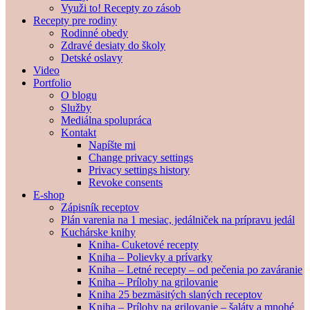
Využi to! Recepty zo zásob
Recepty pre rodiny
Rodinné obedy
Zdravé desiaty do školy
Detské oslavy
Video
Portfolio
O blogu
Služby
Mediálna spolupráca
Kontakt
Napíšte mi
Change privacy settings
Privacy settings history
Revoke consents
E-shop
Zápisník receptov
Plán varenia na 1 mesiac, jedálniček na prípravu jedál
Kuchárske knihy
Kniha- Cuketové recepty
Kniha – Polievky a prívarky
Kniha – Letné recepty – od pečenia po zaváranie
Kniha – Prílohy na grilovanie
Kniha 25 bezmäsitých slaných receptov
Kniha – Prílohy na grilovanie – šaláty a mnohé