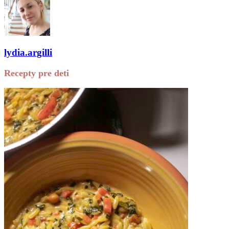
lydia.argilli
Recepty pre deti