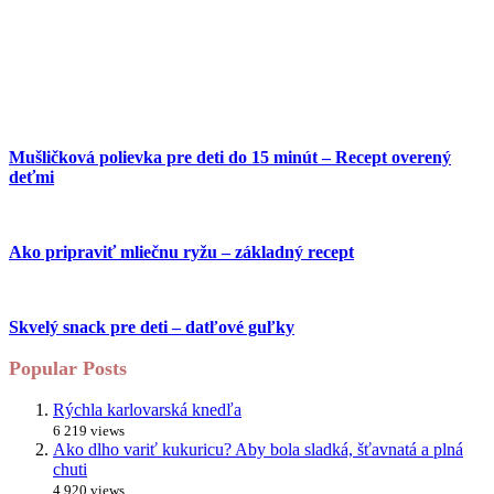
Mušličková polievka pre deti do 15 minút – Recept overený
deťmi
Ako pripraviť mliečnu ryžu – základný recept
Skvelý snack pre deti – datľové guľky
Popular Posts
Rýchla karlovarská knedľa
6 219 views
Ako dlho variť kukuricu? Aby bola sladká, šťavnatá a plná
chuti
4 920 views