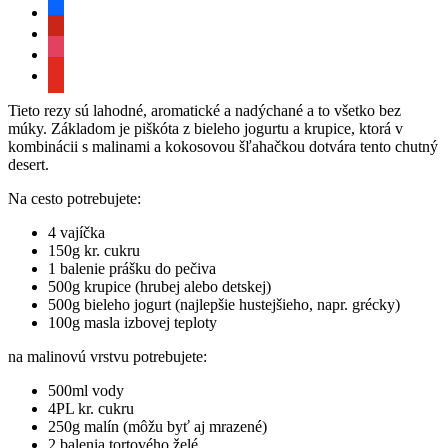
facebook
pinterest
instagram
youtube
Tieto rezy sú lahodné, aromatické a nadýchané a to všetko bez
múky. Základom je piškóta z bieleho jogurtu a krupice, ktorá v
kombinácii s malinami a kokosovou šľahačkou dotvára tento chutný
desert.
Na cesto potrebujete:
4 vajíčka
150g kr. cukru
1 balenie prášku do pečiva
500g krupice (hrubej alebo detskej)
500g bieleho jogurt (najlepšie hustejšieho, napr. grécky)
100g masla izbovej teploty
na malinovú vrstvu potrebujete:
500ml vody
4PL kr. cukru
250g malín (môžu byť aj mrazené)
2 balenia tortového želé