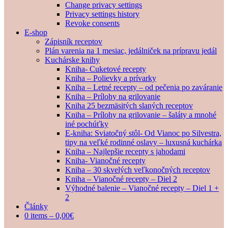
Change privacy settings
Privacy settings history
Revoke consents
E-shop
Zápisník receptov
Plán varenia na 1 mesiac, jedálniček na prípravu jedál
Kuchárske knihy
Kniha- Cuketové recepty
Kniha – Polievky a prívarky
Kniha – Letné recepty – od pečenia po zaváranie
Kniha – Prílohy na grilovanie
Kniha 25 bezmäsitých slaných receptov
Kniha – Prílohy na grilovanie – šaláty a mnohé
iné pochúťky
E-kniha: Sviatočný stôl- Od Vianoc po Silvestra,
tipy na veľké rodinné oslavy – luxusná kuchárka
Kniha – Najlepšie recepty s jahodami
Kniha- Vianočné recepty
Kniha – 30 skvelých veľkonočných receptov
Kniha – Vianočné recepty – Diel 2
Výhodné balenie – Vianočné recepty – Diel 1 +
2
Články
0 items –
0,00
€