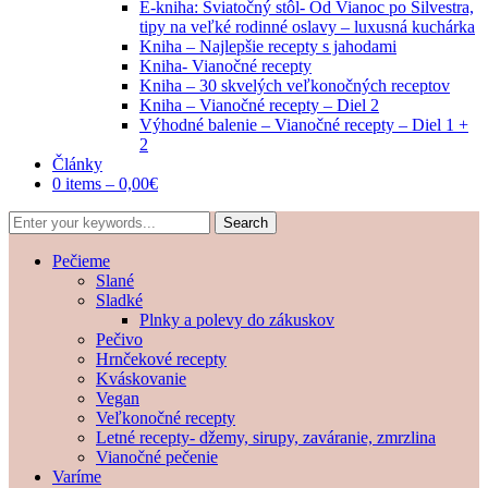
E-kniha: Sviatočný stôl- Od Vianoc po Silvestra,
tipy na veľké rodinné oslavy – luxusná kuchárka
Kniha – Najlepšie recepty s jahodami
Kniha- Vianočné recepty
Kniha – 30 skvelých veľkonočných receptov
Kniha – Vianočné recepty – Diel 2
Výhodné balenie – Vianočné recepty – Diel 1 +
2
Články
0 items –
0,00
€
Pečieme
Slané
Sladké
Plnky a polevy do zákuskov
Pečivo
Hrnčekové recepty
Kváskovanie
Vegan
Veľkonočné recepty
Letné recepty- džemy, sirupy, zaváranie, zmrzlina
Vianočné pečenie
Varíme