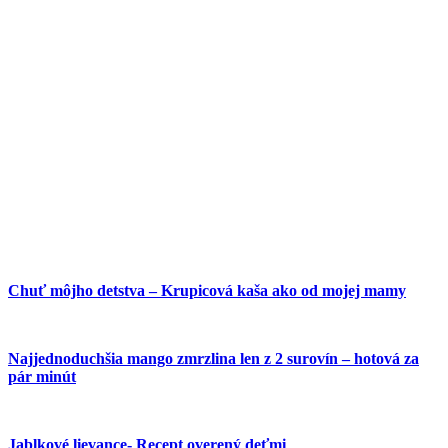
Chuť môjho detstva – Krupicová kaša ako od mojej mamy
Najjednoduchšia mango zmrzlina len z 2 surovín – hotová za
pár minút
Jablkové lievance- Recept overený deťmi