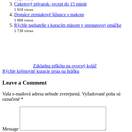
Cuketový prívarok- recept do 15 minút
1 918 views
Domáce zemiakové šúlance s makom
1 868 views
Rýchle tagliatelle s kuracím mäsom v smotanovej omáčke
1 738 views
Základna piškóta na ovocný koláč
Rýchle krémovité kuracie prsia na hrášku
Leave a Comment
Vaša e-mailová adresa nebude zverejnená.
Vyžadované polia sú
označené
*
Message