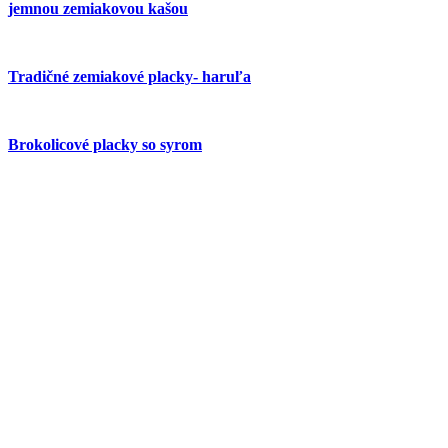
jemnou zemiakovou kašou
Tradičné zemiakové placky- haruľa
Brokolicové placky so syrom