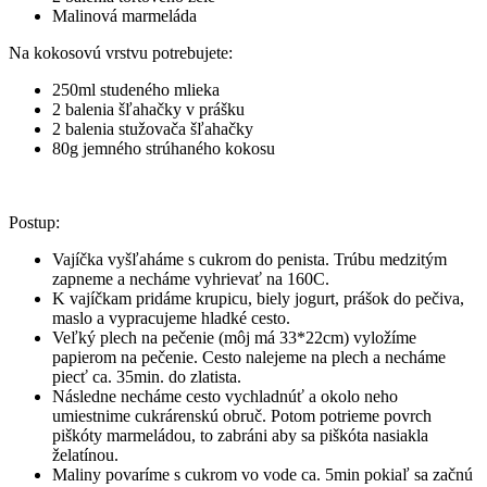
Malinová marmeláda
Na kokosovú vrstvu potrebujete:
250ml studeného mlieka
2 balenia šľahačky v prášku
2 balenia stužovača šľahačky
80g jemného strúhaného kokosu
Postup:
Vajíčka vyšľaháme s cukrom do penista. Trúbu medzitým
zapneme a necháme vyhrievať na 160C.
K vajíčkam pridáme krupicu, biely jogurt, prášok do pečiva,
maslo a vypracujeme hladké cesto.
Veľký plech na pečenie (môj má 33*22cm) vyložíme
papierom na pečenie. Cesto nalejeme na plech a necháme
piecť ca. 35min. do zlatista.
Následne necháme cesto vychladnúť a okolo neho
umiestnime cukrárenskú obruč. Potom potrieme povrch
piškóty marmeládou, to zabráni aby sa piškóta nasiakla
želatínou.
Maliny povaríme s cukrom vo vode ca. 5min pokiaľ sa začnú