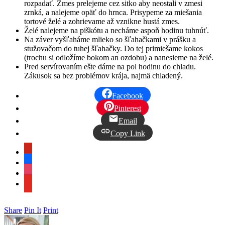
rozpadať. Zmes prelejeme cez sitko aby neostali v zmesi
zrnká, a nalejeme opäť do hrnca. Prisypeme za miešania
tortové želé a zohrievame až vznikne hustá zmes.
Želé nalejeme na piškótu a necháme aspoň hodinu tuhnúť.
Na záver vyšľaháme mlieko so šľahačkami v prášku a
stužovačom do tuhej šľahačky. Do tej primiešame kokos
(trochu si odložíme bokom an ozdobu) a nanesieme na želé.
Pred servírovaním ešte dáme na pol hodinu do chladu.
Zákusok sa bez problémov krája, najmä chladený.
Facebook
Pinterest
Email
Copy Link
pinterest
facebook
instagram
youtube
Share
Pin It
Print