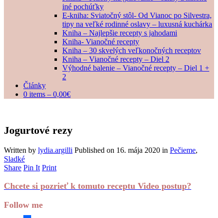
iné pochúťky
E-kniha: Sviatočný stôl- Od Vianoc po Silvestra,
tipy na veľké rodinné oslavy – luxusná kuchárka
Kniha – Najlepšie recepty s jahodami
Kniha- Vianočné recepty
Kniha – 30 skvelých veľkonočných receptov
Kniha – Vianočné recepty – Diel 2
Výhodné balenie – Vianočné recepty – Diel 1 +
2
Články
0 items –
0,00
€
Jogurtové rezy
Written by
lydia.argilli
Published on
16. mája 2020
in
Pečieme
,
Sladké
Share
Pin It
Print
Chcete si pozrieť k tomuto receptu Video postup?
Follow me