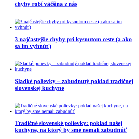
chyby robí väčšina z nás
3 najčastejšie chyby pri kysnutom ceste (a ako
sa im vyhnúť)
Sladké polievky – zabudnutý poklad tradičnej
slovenskej kuchyne
Tradičné slovenské polievky: poklad našej
kuchyne, na ktorý by sme nemali zabudnúť