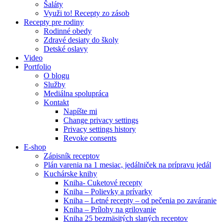
Šaláty
Využi to! Recepty zo zásob
Recepty pre rodiny
Rodinné obedy
Zdravé desiaty do školy
Detské oslavy
Video
Portfolio
O blogu
Služby
Mediálna spolupráca
Kontakt
Napíšte mi
Change privacy settings
Privacy settings history
Revoke consents
E-shop
Zápisník receptov
Plán varenia na 1 mesiac, jedálniček na prípravu jedál
Kuchárske knihy
Kniha- Cuketové recepty
Kniha – Polievky a prívarky
Kniha – Letné recepty – od pečenia po zaváranie
Kniha – Prílohy na grilovanie
Kniha 25 bezmäsitých slaných receptov