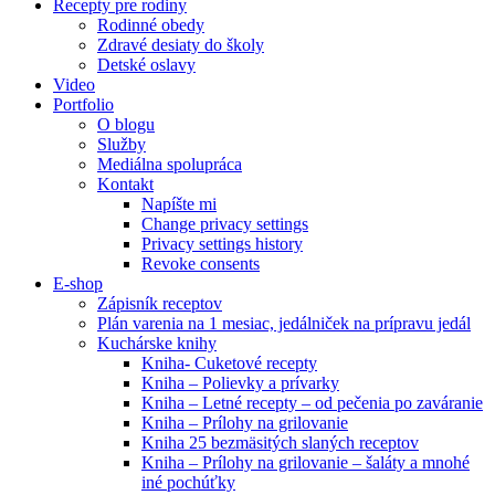
Recepty pre rodiny
Rodinné obedy
Zdravé desiaty do školy
Detské oslavy
Video
Portfolio
O blogu
Služby
Mediálna spolupráca
Kontakt
Napíšte mi
Change privacy settings
Privacy settings history
Revoke consents
E-shop
Zápisník receptov
Plán varenia na 1 mesiac, jedálniček na prípravu jedál
Kuchárske knihy
Kniha- Cuketové recepty
Kniha – Polievky a prívarky
Kniha – Letné recepty – od pečenia po zaváranie
Kniha – Prílohy na grilovanie
Kniha 25 bezmäsitých slaných receptov
Kniha – Prílohy na grilovanie – šaláty a mnohé
iné pochúťky