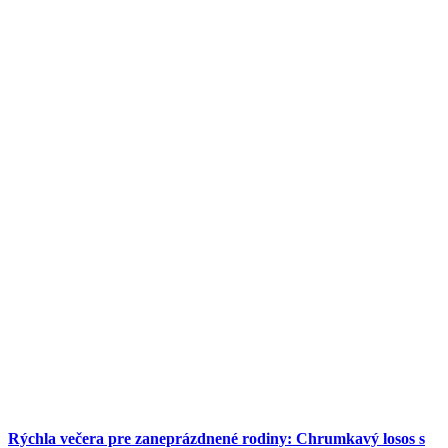
Rýchla večera pre zaneprázdnené rodiny: Chrumkavý losos s