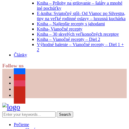
Kniha – Prílohy na grilovanie – šaláty a mnohé
iné pochúťky
E-kniha: Sviatočný stôl- Od Vianoc po Silvestra,
tipy na veľké rodinné oslavy – luxusná kuchárka
Kniha – Najlepšie recepty s jahodami
Kniha- Vianočné recepty
Kniha – 30 skvelých veľkonočných receptov
Kniha – Vianočné recepty – Diel 2
Výhodné balenie – Vianočné recepty – Diel 1 +
2
Články
Follow us
facebook
youtube
instagram
pinterest
Pečieme