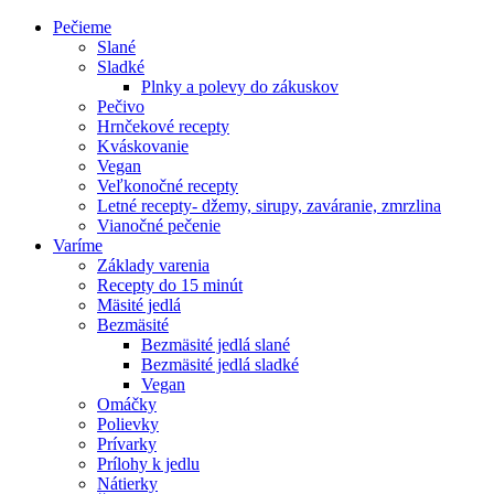
Pečieme
Slané
Sladké
Plnky a polevy do zákuskov
Pečivo
Hrnčekové recepty
Kváskovanie
Vegan
Veľkonočné recepty
Letné recepty- džemy, sirupy, zaváranie, zmrzlina
Vianočné pečenie
Varíme
Základy varenia
Recepty do 15 minút
Mäsité jedlá
Bezmäsité
Bezmäsité jedlá slané
Bezmäsité jedlá sladké
Vegan
Omáčky
Polievky
Prívarky
Prílohy k jedlu
Nátierky