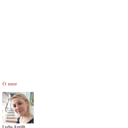
O mne
Lydia Argilli