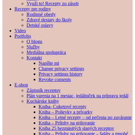
Využi to! Recepty zo zásob
Recepty pre rodiny
Rodinné obedy
Zdravé desiaty do školy
Detské oslavy
Video
Portfolio
O blogu
Služby
Mediálna spolupráca
Kontakt
Napíšte mi
Change privacy settings
Privacy settings history
Revoke consents
E-shop
Zápisník receptov
Plán varenia na 1 mesiac, jedálniček na prípravu jedál
Kuchárske knihy
Kniha- Cuketové recepty
Kniha – Polievky a prívarky
Kniha – Letné recepty – od pečenia po zaváranie
Kniha – Prílohy na grilovanie
Kniha 25 bezmäsitých slaných receptov
Kniha – Prílohy na grilovanie – šaláty a mnohé