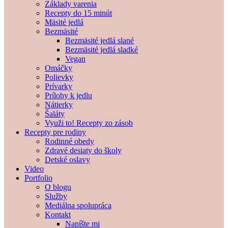
Základy varenia
Recepty do 15 minút
Mäsité jedlá
Bezmäsité
Bezmäsité jedlá slané
Bezmäsité jedlá sladké
Vegan
Omáčky
Polievky
Prívarky
Prílohy k jedlu
Nátierky
Šaláty
Využi to! Recepty zo zásob
Recepty pre rodiny
Rodinné obedy
Zdravé desiaty do školy
Detské oslavy
Video
Portfolio
O blogu
Služby
Mediálna spolupráca
Kontakt
Napíšte mi