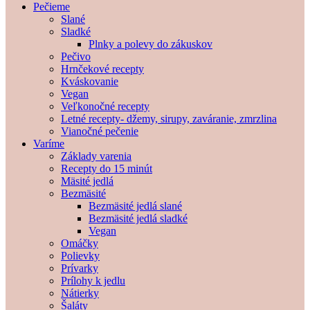
Pečieme
Slané
Sladké
Plnky a polevy do zákuskov
Pečivo
Hrnčekové recepty
Kváskovanie
Vegan
Veľkonočné recepty
Letné recepty- džemy, sirupy, zaváranie, zmrzlina
Vianočné pečenie
Varíme
Základy varenia
Recepty do 15 minút
Mäsité jedlá
Bezmäsité
Bezmäsité jedlá slané
Bezmäsité jedlá sladké
Vegan
Omáčky
Polievky
Prívarky
Prílohy k jedlu
Nátierky
Šaláty