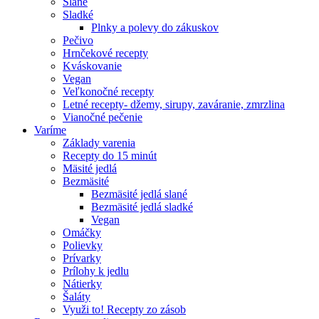
Slané
Sladké
Plnky a polevy do zákuskov
Pečivo
Hrnčekové recepty
Kváskovanie
Vegan
Veľkonočné recepty
Letné recepty- džemy, sirupy, zaváranie, zmrzlina
Vianočné pečenie
Varíme
Základy varenia
Recepty do 15 minút
Mäsité jedlá
Bezmäsité
Bezmäsité jedlá slané
Bezmäsité jedlá sladké
Vegan
Omáčky
Polievky
Prívarky
Prílohy k jedlu
Nátierky
Šaláty
Využi to! Recepty zo zásob