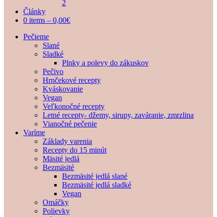
2
Články
0 items –
0,00
€
Pečieme
Slané
Sladké
Plnky a polevy do zákuskov
Pečivo
Hrnčekové recepty
Kváskovanie
Vegan
Veľkonočné recepty
Letné recepty- džemy, sirupy, zaváranie, zmrzlina
Vianočné pečenie
Varíme
Základy varenia
Recepty do 15 minút
Mäsité jedlá
Bezmäsité
Bezmäsité jedlá slané
Bezmäsité jedlá sladké
Vegan
Omáčky
Polievky