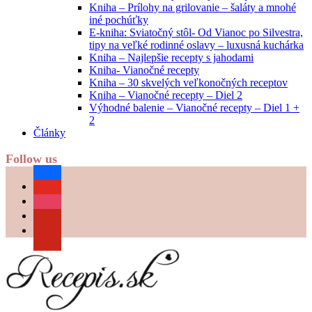
Kniha – Prílohy na grilovanie – šaláty a mnohé
iné pochúťky
E-kniha: Sviatočný stôl- Od Vianoc po Silvestra,
tipy na veľké rodinné oslavy – luxusná kuchárka
Kniha – Najlepšie recepty s jahodami
Kniha- Vianočné recepty
Kniha – 30 skvelých veľkonočných receptov
Kniha – Vianočné recepty – Diel 2
Výhodné balenie – Vianočné recepty – Diel 1 +
2
Články
Follow us
facebook
youtube
instagram
pinterest