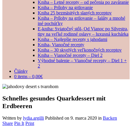
Kniha – Letné recepty – od pečenia po zaváranie
Kniha – Prílohy na grilovanie
Kniha 25 bezmäsitých slaných receptov
Kniha – Prílohy na grilovanie – šaláty a mnohé
iné pochúťky
E-kniha: Sviatočný stôl- Od Vianoc po Silvestra,
tipy na veľké rodinné oslavy – luxusná kuchárka
Kniha – Najlepšie recepty s jahodami
Kniha- Vianočné recepty
Kniha – 30 skvelých veľkonočných receptov
Kniha – Vianočné recepty – Diel 2
Výhodné balenie – Vianočné recepty – Diel 1 +
2
Články
0 items –
0,00
€
Schnelles gesundes Quarkdessert mit
Erdbeeren
Written by
lydia.argilli
Published on
9. marca 2020
in
Backen
Share
Pin It
Print