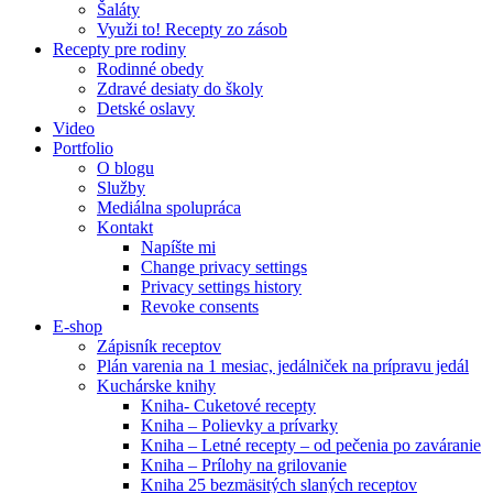
Šaláty
Využi to! Recepty zo zásob
Recepty pre rodiny
Rodinné obedy
Zdravé desiaty do školy
Detské oslavy
Video
Portfolio
O blogu
Služby
Mediálna spolupráca
Kontakt
Napíšte mi
Change privacy settings
Privacy settings history
Revoke consents
E-shop
Zápisník receptov
Plán varenia na 1 mesiac, jedálniček na prípravu jedál
Kuchárske knihy
Kniha- Cuketové recepty
Kniha – Polievky a prívarky
Kniha – Letné recepty – od pečenia po zaváranie
Kniha – Prílohy na grilovanie
Kniha 25 bezmäsitých slaných receptov