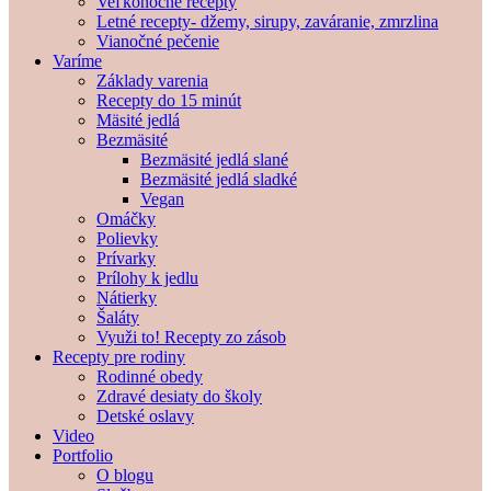
Veľkonočné recepty
Letné recepty- džemy, sirupy, zaváranie, zmrzlina
Vianočné pečenie
Varíme
Základy varenia
Recepty do 15 minút
Mäsité jedlá
Bezmäsité
Bezmäsité jedlá slané
Bezmäsité jedlá sladké
Vegan
Omáčky
Polievky
Prívarky
Prílohy k jedlu
Nátierky
Šaláty
Využi to! Recepty zo zásob
Recepty pre rodiny
Rodinné obedy
Zdravé desiaty do školy
Detské oslavy
Video
Portfolio
O blogu