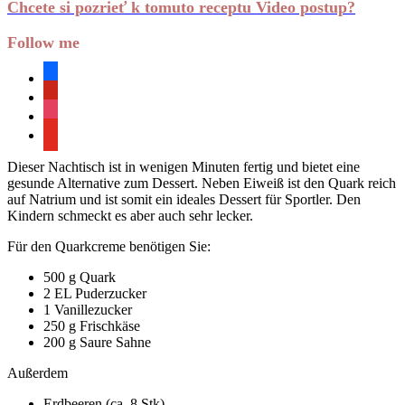
Chcete si pozrieť k tomuto receptu Video postup?
Follow me
facebook
pinterest
instagram
youtube
Dieser Nachtisch ist in wenigen Minuten fertig und bietet eine
gesunde Alternative zum Dessert. Neben Eiweiß ist den Quark reich
auf Natrium und ist somit ein ideales Dessert für Sportler. Den
Kindern schmeckt es aber auch sehr lecker.
Für den Quarkcreme benötigen Sie:
500 g Quark
2 EL Puderzucker
1 Vanillezucker
250 g Frischkäse
200 g Saure Sahne
Außerdem
Erdbeeren (ca. 8 Stk)