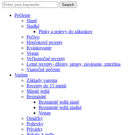
Pečieme
Slané
Sladké
Plnky a polevy do zákuskov
Pečivo
Hrnčekové recepty
Kváskovanie
Vegan
Veľkonočné recepty
Letné recepty- džemy, sirupy, zaváranie, zmrzlina
Vianočné pečenie
Varíme
Základy varenia
Recepty do 15 minút
Mäsité jedlá
Bezmäsité
Bezmäsité jedlá slané
Bezmäsité jedlá sladké
Vegan
Omáčky
Polievky
Prívarky
Prílohy k jedlu