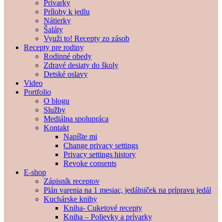
Prívarky
Prílohy k jedlu
Nátierky
Šaláty
Využi to! Recepty zo zásob
Recepty pre rodiny
Rodinné obedy
Zdravé desiaty do školy
Detské oslavy
Video
Portfolio
O blogu
Služby
Mediálna spolupráca
Kontakt
Napíšte mi
Change privacy settings
Privacy settings history
Revoke consents
E-shop
Zápisník receptov
Plán varenia na 1 mesiac, jedálniček na prípravu jedál
Kuchárske knihy
Kniha- Cuketové recepty
Kniha – Polievky a prívarky