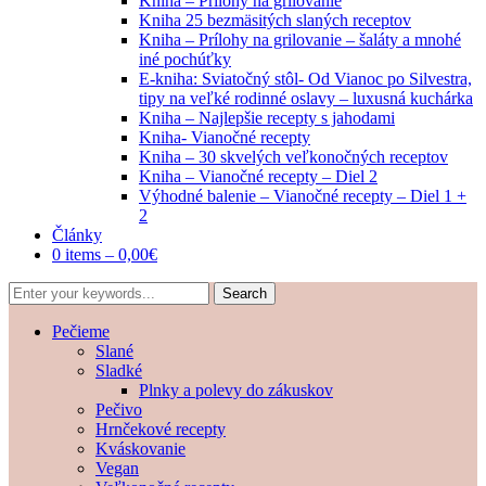
Kniha – Prílohy na grilovanie
Kniha 25 bezmäsitých slaných receptov
Kniha – Prílohy na grilovanie – šaláty a mnohé
iné pochúťky
E-kniha: Sviatočný stôl- Od Vianoc po Silvestra,
tipy na veľké rodinné oslavy – luxusná kuchárka
Kniha – Najlepšie recepty s jahodami
Kniha- Vianočné recepty
Kniha – 30 skvelých veľkonočných receptov
Kniha – Vianočné recepty – Diel 2
Výhodné balenie – Vianočné recepty – Diel 1 +
2
Články
0 items –
0,00
€
Pečieme
Slané
Sladké
Plnky a polevy do zákuskov
Pečivo
Hrnčekové recepty
Kváskovanie
Vegan