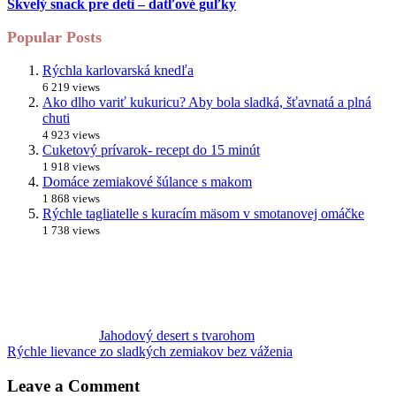
Skvelý snack pre deti – datľové guľky
Popular Posts
Rýchla karlovarská knedľa
6 219 views
Ako dlho variť kukuricu? Aby bola sladká, šťavnatá a plná
chuti
4 923 views
Cuketový prívarok- recept do 15 minút
1 918 views
Domáce zemiakové šúlance s makom
1 868 views
Rýchle tagliatelle s kuracím mäsom v smotanovej omáčke
1 738 views
Jahodový desert s tvarohom
Rýchle lievance zo sladkých zemiakov bez váženia
Leave a Comment