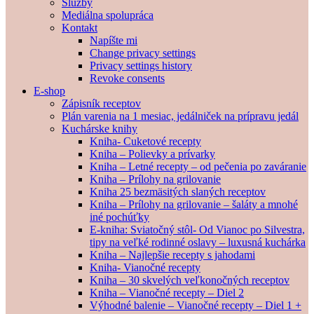
Služby
Mediálna spolupráca
Kontakt
Napíšte mi
Change privacy settings
Privacy settings history
Revoke consents
E-shop
Zápisník receptov
Plán varenia na 1 mesiac, jedálniček na prípravu jedál
Kuchárske knihy
Kniha- Cuketové recepty
Kniha – Polievky a prívarky
Kniha – Letné recepty – od pečenia po zaváranie
Kniha – Prílohy na grilovanie
Kniha 25 bezmäsitých slaných receptov
Kniha – Prílohy na grilovanie – šaláty a mnohé
iné pochúťky
E-kniha: Sviatočný stôl- Od Vianoc po Silvestra,
tipy na veľké rodinné oslavy – luxusná kuchárka
Kniha – Najlepšie recepty s jahodami
Kniha- Vianočné recepty
Kniha – 30 skvelých veľkonočných receptov
Kniha – Vianočné recepty – Diel 2
Výhodné balenie – Vianočné recepty – Diel 1 +