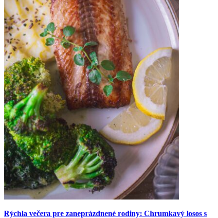
Rýchla večera pre zaneprázdnené rodiny: Chrumkavý losos s