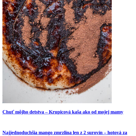
Chuť môjho detstva – Krupicová kaša ako od mojej mamy
Najjednoduchšia mango zmrzlina len z 2 surovín – hotová za