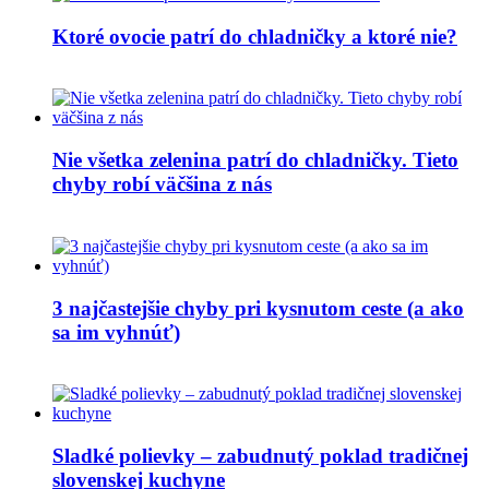
Ktoré ovocie patrí do chladničky a ktoré nie?
Nie všetka zelenina patrí do chladničky. Tieto
chyby robí väčšina z nás
3 najčastejšie chyby pri kysnutom ceste (a ako
sa im vyhnúť)
Sladké polievky – zabudnutý poklad tradičnej
slovenskej kuchyne