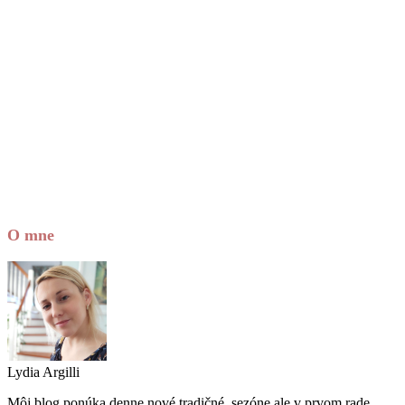
O mne
Lydia Argilli
Môj blog ponúka denne nové tradičné, sezóne ale v prvom rade