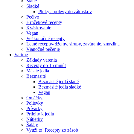
Slané
Sladké
Plnky a polevy do zákuskov
Pečivo
Hrnčekové recepty
Kváskovanie
Vegan
Veľkonočné recepty
Letné recepty- džemy, sirupy, zaváranie, zmrzlina
Vianočné pečenie
Varíme
Základy varenia
Recepty do 15 minút
Mäsité jedlá
Bezmäsité
Bezmäsité jedlá slané
Bezmäsité jedlá sladké
Vegan
Omáčky
Polievky
Prívarky
Prílohy k jedlu
Nátierky
Šaláty
Využi to! Recepty zo zásob