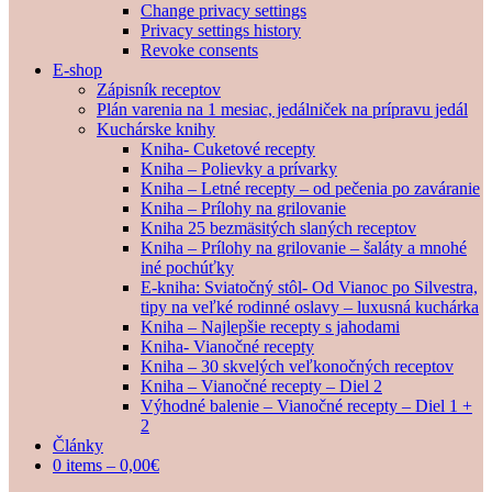
Change privacy settings
Privacy settings history
Revoke consents
E-shop
Zápisník receptov
Plán varenia na 1 mesiac, jedálniček na prípravu jedál
Kuchárske knihy
Kniha- Cuketové recepty
Kniha – Polievky a prívarky
Kniha – Letné recepty – od pečenia po zaváranie
Kniha – Prílohy na grilovanie
Kniha 25 bezmäsitých slaných receptov
Kniha – Prílohy na grilovanie – šaláty a mnohé
iné pochúťky
E-kniha: Sviatočný stôl- Od Vianoc po Silvestra,
tipy na veľké rodinné oslavy – luxusná kuchárka
Kniha – Najlepšie recepty s jahodami
Kniha- Vianočné recepty
Kniha – 30 skvelých veľkonočných receptov
Kniha – Vianočné recepty – Diel 2
Výhodné balenie – Vianočné recepty – Diel 1 +
2
Články
0 items –
0,00
€