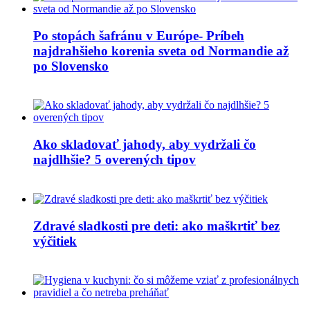
Po stopách šafránu v Európe- Príbeh
najdrahšieho korenia sveta od Normandie až
po Slovensko
Ako skladovať jahody, aby vydržali čo
najdlhšie? 5 overených tipov
Zdravé sladkosti pre deti: ako maškrtiť bez
výčitiek