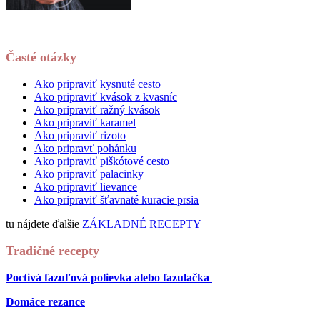
Časté otázky
Ako pripraviť kysnuté cesto
Ako pripraviť kvások z kvasníc
Ako pripraviť ražný kvások
Ako pripraviť karamel
Ako pripraviť rizoto
Ako pripravť pohánku
Ako pripraviť piškótové cesto
Ako pripraviť palacinky
Ako pripraviť lievance
Ako pripraviť šťavnaté kuracie prsia
tu nájdete ďalšie
ZÁKLADNÉ RECEPTY
Tradičné recepty
Poctivá fazuľová polievka alebo fazulačka
Domáce rezance