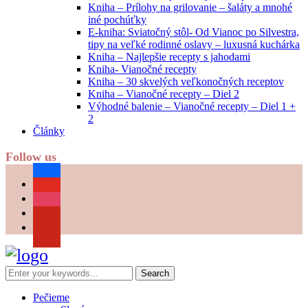
Kniha – Prílohy na grilovanie – šaláty a mnohé
iné pochúťky
E-kniha: Sviatočný stôl- Od Vianoc po Silvestra,
tipy na veľké rodinné oslavy – luxusná kuchárka
Kniha – Najlepšie recepty s jahodami
Kniha- Vianočné recepty
Kniha – 30 skvelých veľkonočných receptov
Kniha – Vianočné recepty – Diel 2
Výhodné balenie – Vianočné recepty – Diel 1 +
2
Články
Follow us
facebook
youtube
instagram
pinterest
Pečieme