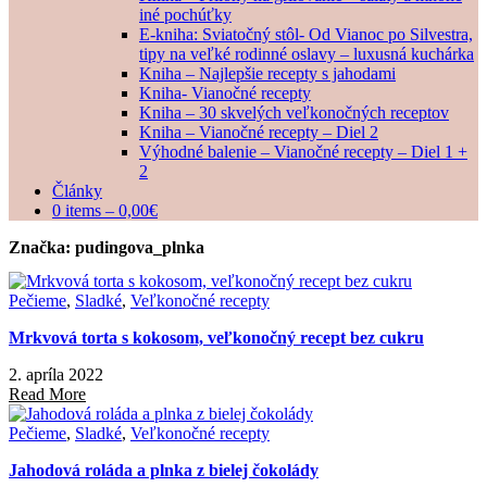
iné pochúťky
E-kniha: Sviatočný stôl- Od Vianoc po Silvestra,
tipy na veľké rodinné oslavy – luxusná kuchárka
Kniha – Najlepšie recepty s jahodami
Kniha- Vianočné recepty
Kniha – 30 skvelých veľkonočných receptov
Kniha – Vianočné recepty – Diel 2
Výhodné balenie – Vianočné recepty – Diel 1 +
2
Články
0 items –
0,00
€
Značka:
pudingova_plnka
Pečieme
,
Sladké
,
Veľkonočné recepty
Mrkvová torta s kokosom, veľkonočný recept bez cukru
2. apríla 2022
Read More
Pečieme
,
Sladké
,
Veľkonočné recepty
Jahodová roláda a plnka z bielej čokolády