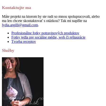
Kontaktujte ma
Máte projekt na ktorom by ste radi so mnou spolupracovali, alebo
ma len chcete skontaktovať s otázkou? Tak mi napíšte na
lydia.argilli@gmail.com
.
Profesionálne fotky potravinových produktov
Fotky jedla pre sociálne médie, web či reštaurácie
Tvorba receptov
Služby