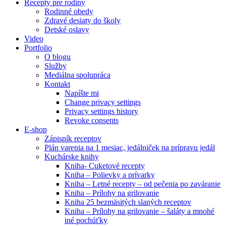
Recepty pre rodiny
Rodinné obedy
Zdravé desiaty do školy
Detské oslavy
Video
Portfolio
O blogu
Služby
Mediálna spolupráca
Kontakt
Napíšte mi
Change privacy settings
Privacy settings history
Revoke consents
E-shop
Zápisník receptov
Plán varenia na 1 mesiac, jedálniček na prípravu jedál
Kuchárske knihy
Kniha- Cuketové recepty
Kniha – Polievky a prívarky
Kniha – Letné recepty – od pečenia po zaváranie
Kniha – Prílohy na grilovanie
Kniha 25 bezmäsitých slaných receptov
Kniha – Prílohy na grilovanie – šaláty a mnohé
iné pochúťky