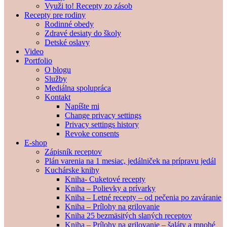
Využi to! Recepty zo zásob
Recepty pre rodiny
Rodinné obedy
Zdravé desiaty do školy
Detské oslavy
Video
Portfolio
O blogu
Služby
Mediálna spolupráca
Kontakt
Napíšte mi
Change privacy settings
Privacy settings history
Revoke consents
E-shop
Zápisník receptov
Plán varenia na 1 mesiac, jedálniček na prípravu jedál
Kuchárske knihy
Kniha- Cuketové recepty
Kniha – Polievky a prívarky
Kniha – Letné recepty – od pečenia po zaváranie
Kniha – Prílohy na grilovanie
Kniha 25 bezmäsitých slaných receptov
Kniha – Prílohy na grilovanie – šaláty a mnohé