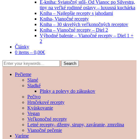
E-kniha: Sviatočný stôl- Od Vianoc po Silvestra,
tipy na veľké rodinné oslavy – luxusná kuchárka
Kniha – Najlepšie recepty s jahodami
Kniha- Vianočné recepty
Kniha – 30 skvelých veľkonočných receptov
Kniha – Vianočné recepty – Diel 2
Výhodné balenie – Vianočné recepty – Diel 1 +
2
Články
0 items –
0,00
€
Pečieme
Slané
Sladké
Plnky a polevy do zákuskov
Pečivo
Hrnčekové recepty
Kváskovanie
Vegan
Veľkonočné recepty
Letné recepty- džemy, sirupy, zaváranie, zmrzlina
Vianočné pečenie
Varíme