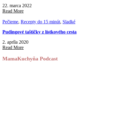
22. marca 2022
Read More
Pečieme
,
Recepty do 15 minút
,
Sladké
Pudingové taštičky z lístkového cesta
2. apríla 2020
Read More
MamaKuchyňa Podcast