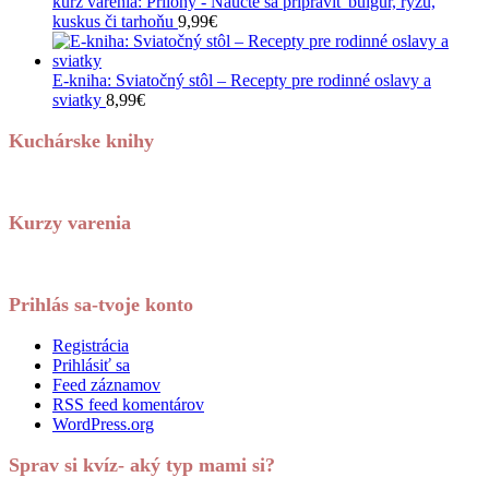
kurz varenia: Prílohy - Naučte sa pripraviť bulgur, ryžu,
kuskus či tarhoňu
9,99
€
E-kniha: Sviatočný stôl – Recepty pre rodinné oslavy a
sviatky
8,99
€
Kuchárske knihy
Kurzy varenia
Prihlás sa-tvoje konto
Registrácia
Prihlásiť sa
Feed záznamov
RSS feed komentárov
WordPress.org
Sprav si kvíz- aký typ mami si?