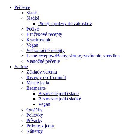
Pečieme
Slané
Sladké
Plnky a polevy do zákuskov
Pečivo
Hrnčekové recepty
Kváskovanie
Vegan
Veľkonočné recepty
Letné recepty- džemy, sirupy, zaváranie, zmrzlina
Vianočné pečenie
Varíme
Základy varenia
Recepty do 15 minút
Mäsité jedlá
Bezmäsité
Bezmäsité jedlá slané
Bezmäsité jedlá sladké
Vegan
Omáčky
Polievky
Prívarky
Prílohy k jedlu
Nátierky