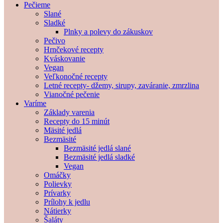
Pečieme
Slané
Sladké
Plnky a polevy do zákuskov
Pečivo
Hrnčekové recepty
Kváskovanie
Vegan
Veľkonočné recepty
Letné recepty- džemy, sirupy, zaváranie, zmrzlina
Vianočné pečenie
Varíme
Základy varenia
Recepty do 15 minút
Mäsité jedlá
Bezmäsité
Bezmäsité jedlá slané
Bezmäsité jedlá sladké
Vegan
Omáčky
Polievky
Prívarky
Prílohy k jedlu
Nátierky
Šaláty