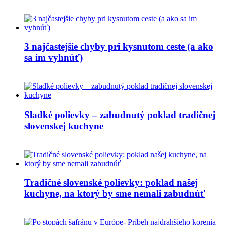
3 najčastejšie chyby pri kysnutom ceste (a ako
sa im vyhnúť)
Sladké polievky – zabudnutý poklad tradičnej
slovenskej kuchyne
Tradičné slovenské polievky: poklad našej
kuchyne, na ktorý by sme nemali zabudnúť