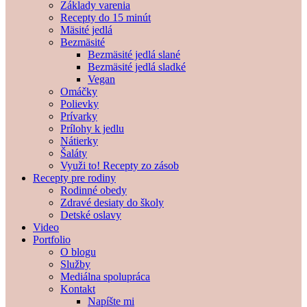
Základy varenia
Recepty do 15 minút
Mäsité jedlá
Bezmäsité
Bezmäsité jedlá slané
Bezmäsité jedlá sladké
Vegan
Omáčky
Polievky
Prívarky
Prílohy k jedlu
Nátierky
Šaláty
Využi to! Recepty zo zásob
Recepty pre rodiny
Rodinné obedy
Zdravé desiaty do školy
Detské oslavy
Video
Portfolio
O blogu
Služby
Mediálna spolupráca
Kontakt
Napíšte mi