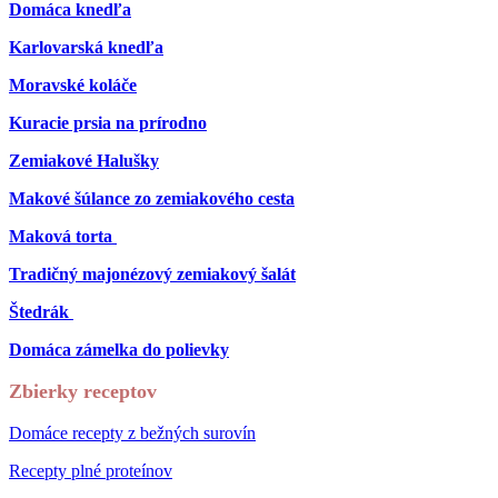
Domáca knedľa
Karlovarská knedľa
Moravské koláče
Kuracie prsia na prírodno
Zemiakové Halušky
Makové šúlance zo zemiakového cesta
Maková torta
Tradičný majonézový zemiakový šalát
Štedrák
Domáca zámelka do polievky
Zbierky receptov
Domáce recepty z bežných surovín
Recepty plné proteínov