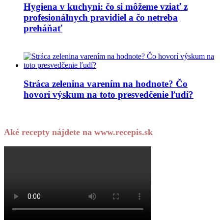
Hygiena v kuchyni: čo si môžeme vziať z
profesionálnych pravidiel a čo netreba
preháňať
Stráca zelenina varením na hodnote? Čo
hovorí výskum na toto presvedčenie ľudí?
Aké recepty nájdete na www.recepis.sk