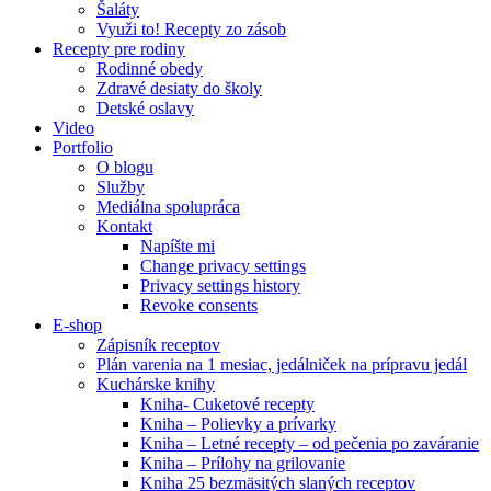
Šaláty
Využi to! Recepty zo zásob
Recepty pre rodiny
Rodinné obedy
Zdravé desiaty do školy
Detské oslavy
Video
Portfolio
O blogu
Služby
Mediálna spolupráca
Kontakt
Napíšte mi
Change privacy settings
Privacy settings history
Revoke consents
E-shop
Zápisník receptov
Plán varenia na 1 mesiac, jedálniček na prípravu jedál
Kuchárske knihy
Kniha- Cuketové recepty
Kniha – Polievky a prívarky
Kniha – Letné recepty – od pečenia po zaváranie
Kniha – Prílohy na grilovanie
Kniha 25 bezmäsitých slaných receptov