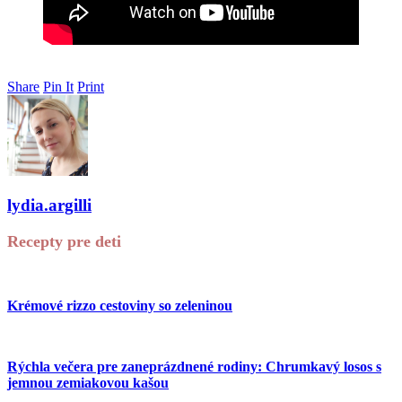
Share
Pin It
Print
lydia.argilli
Recepty pre deti
Krémové rizzo cestoviny so zeleninou
Rýchla večera pre zaneprázdnené rodiny: Chrumkavý losos s
jemnou zemiakovou kašou