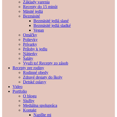
Základy varenia
Recepty do 15 minút
Mäsité jedlá
Bezmäsité
Bezmäsité jedlá slané
Bezmäsité jedlá sladké
Vegan
Omáčky
Polievky
Prívarky
Prílohy k jedlu
Nátierky
Šaláty
Využi to! Recepty zo zásob
Recepty pre rodiny
Rodinné obedy
Zdravé desiaty do školy
Detské oslavy
Video
Portfolio
O blogu
Služby
Mediálna spolupráca
Kontakt
Napíšte mi