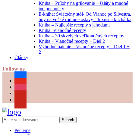
Kniha – Prílohy na grilovanie – šaláty a mnohé
iné pochúťky
E-kniha: Sviatočný stôl- Od Vianoc po Silvestra,
tipy na veľké rodinné oslavy – luxusná kuchárka
Kniha – Najlepšie recepty s jahodami
Kniha- Vianočné recepty
Kniha – 30 skvelých veľkonočných receptov
Kniha – Vianočné recepty – Diel 2
Výhodné balenie – Vianočné recepty – Diel 1 +
2
Články
Follow us
facebook
youtube
instagram
pinterest
Pečieme