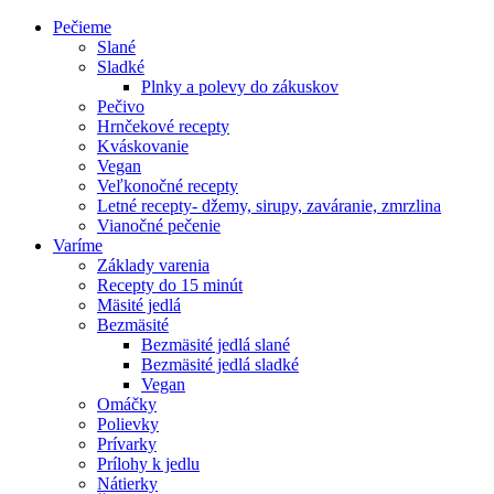
Pečieme
Slané
Sladké
Plnky a polevy do zákuskov
Pečivo
Hrnčekové recepty
Kváskovanie
Vegan
Veľkonočné recepty
Letné recepty- džemy, sirupy, zaváranie, zmrzlina
Vianočné pečenie
Varíme
Základy varenia
Recepty do 15 minút
Mäsité jedlá
Bezmäsité
Bezmäsité jedlá slané
Bezmäsité jedlá sladké
Vegan
Omáčky
Polievky
Prívarky
Prílohy k jedlu
Nátierky