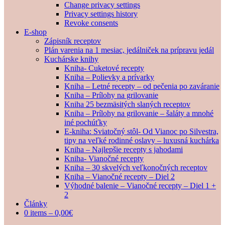
Change privacy settings
Privacy settings history
Revoke consents
E-shop
Zápisník receptov
Plán varenia na 1 mesiac, jedálniček na prípravu jedál
Kuchárske knihy
Kniha- Cuketové recepty
Kniha – Polievky a prívarky
Kniha – Letné recepty – od pečenia po zaváranie
Kniha – Prílohy na grilovanie
Kniha 25 bezmäsitých slaných receptov
Kniha – Prílohy na grilovanie – šaláty a mnohé
iné pochúťky
E-kniha: Sviatočný stôl- Od Vianoc po Silvestra,
tipy na veľké rodinné oslavy – luxusná kuchárka
Kniha – Najlepšie recepty s jahodami
Kniha- Vianočné recepty
Kniha – 30 skvelých veľkonočných receptov
Kniha – Vianočné recepty – Diel 2
Výhodné balenie – Vianočné recepty – Diel 1 +
2
Články
0 items –
0,00
€