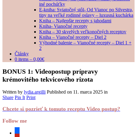
iné pochúťky
E-kniha: Sviatočný stôl- Od Vianoc po Silvestra,
tipy na veľké rodinné oslavy – luxusná kuchárka
Kniha – Najlepšie recepty s jahodami
Kniha- Vianočné recepty
Kniha – 30 skvelých veľkonočných receptov
Kniha – Vianočné recepty – Diel 2
Výhodné balenie – Vianočné recepty – Diel 1 +
2
Články
0 items –
0,00
€
BONUS 1: Videopostup prípravy
krémovitého tekvicového rizota
Written by
lydia.argilli
Published on
11. marca 2025
in
Share
Pin It
Print
Chcete si pozrieť k tomuto receptu Video postup?
Follow me
facebook