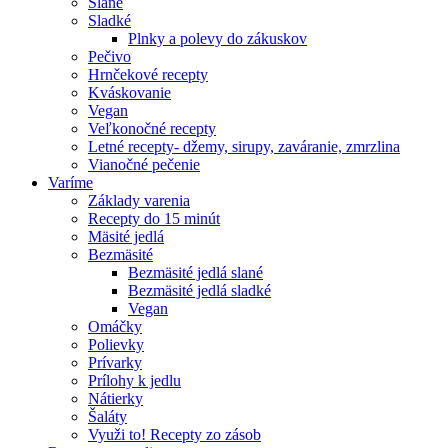
Slané
Sladké
Plnky a polevy do zákuskov
Pečivo
Hrnčekové recepty
Kváskovanie
Vegan
Veľkonočné recepty
Letné recepty- džemy, sirupy, zaváranie, zmrzlina
Vianočné pečenie
Varíme
Základy varenia
Recepty do 15 minút
Mäsité jedlá
Bezmäsité
Bezmäsité jedlá slané
Bezmäsité jedlá sladké
Vegan
Omáčky
Polievky
Prívarky
Prílohy k jedlu
Nátierky
Šaláty
Využi to! Recepty zo zásob