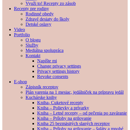
Využi to! Recepty zo zásob
Recepty pre rodiny
Rodinné obedy
Zdravé desiaty do školy
Detské oslavy
Video
Portfolio
O blogu
Služby
Mediálna spolupráca
Kontakt
Napíšte mi
Change privacy settings
Privacy settings history
Revoke consents
E-shop
Zápisník receptov
Plán varenia na 1 mesiac, jedálniček na prípravu jedál
Kuchárske knihy
Kniha- Cuketové recepty
Kniha – Polievky a prívarky
Kniha – Letné recepty – od pečenia po zaváranie
Kniha – Prílohy na grilovanie
Kniha 25 bezmäsitých slaných receptov
Kniha – Prílohy na grilovanie – šaláty a mnohé