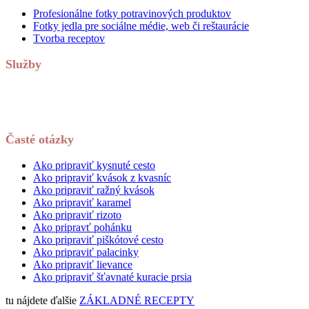
Profesionálne fotky potravinových produktov
Fotky jedla pre sociálne médie, web či reštaurácie
Tvorba receptov
Služby
Časté otázky
Ako pripraviť kysnuté cesto
Ako pripraviť kvások z kvasníc
Ako pripraviť ražný kvások
Ako pripraviť karamel
Ako pripraviť rizoto
Ako pripravť pohánku
Ako pripraviť piškótové cesto
Ako pripraviť palacinky
Ako pripraviť lievance
Ako pripraviť šťavnaté kuracie prsia
tu nájdete ďalšie
ZÁKLADNÉ RECEPTY