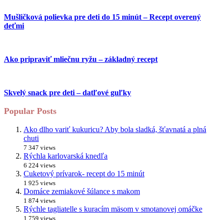
Mušličková polievka pre deti do 15 minút – Recept overený
deťmi
Ako pripraviť mliečnu ryžu – základný recept
Skvelý snack pre deti – datľové guľky
Popular Posts
Ako dlho variť kukuricu? Aby bola sladká, šťavnatá a plná
chuti
7 347 views
Rýchla karlovarská knedľa
6 224 views
Cuketový prívarok- recept do 15 minút
1 925 views
Domáce zemiakové šúlance s makom
1 874 views
Rýchle tagliatelle s kuracím mäsom v smotanovej omáčke
1 759 views