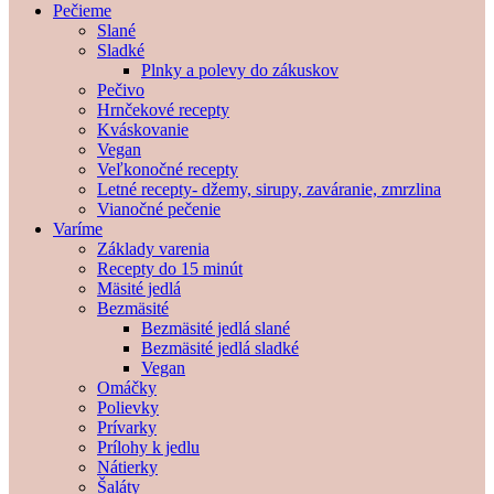
Pečieme
Slané
Sladké
Plnky a polevy do zákuskov
Pečivo
Hrnčekové recepty
Kváskovanie
Vegan
Veľkonočné recepty
Letné recepty- džemy, sirupy, zaváranie, zmrzlina
Vianočné pečenie
Varíme
Základy varenia
Recepty do 15 minút
Mäsité jedlá
Bezmäsité
Bezmäsité jedlá slané
Bezmäsité jedlá sladké
Vegan
Omáčky
Polievky
Prívarky
Prílohy k jedlu
Nátierky
Šaláty