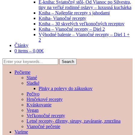
E-kniha: Sviatočný stôl- Od Vianoc po Silvestra,
tipy na veľké rodinné oslavy – luxusná kuchárka
Kniha – Najlepšie recepty s jahodami
Kniha- Vianočné recepty
Kniha – 30 skvelých veľkonočných receptov
Kniha – Vianočné recepty – Diel 2
Výhodné balenie – Vianočné recepty – Diel 1 +
2
Články
0 items –
0,00
€
Pečieme
Slané
Sladké
Plnky a polevy do zákuskov
Pečivo
Hrnčekové recepty
Kváskovanie
Vegan
Veľkonočné recepty
Letné recepty- džemy, sirupy, zaváranie, zmrzlina
Vianočné pečenie
Varíme