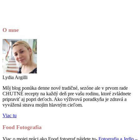
O mne
Lydia Argilli
Môj blog ponúka denne nové tradičné, sezóne ale v prvom rade
CHUTNÉ recepty na každý deň pre vašu rodinu, ktoré zvládnete
pripraviť aj popri deťoch. Ako výživová poradkyňa je zdravá a
vyvážená strava mojím hlavným cieľom.
Viac tu
Food Fotografia
Viac o mojej práci ako Food fotograf nájdete tu-
Fotografia a Jedlo –