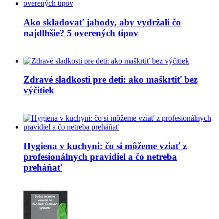
Ako skladovať jahody, aby vydržali čo
najdlhšie? 5 overených tipov
Zdravé sladkosti pre deti: ako maškrtiť bez
výčitiek
Hygiena v kuchyni: čo si môžeme vziať z
profesionálnych pravidiel a čo netreba
preháňať