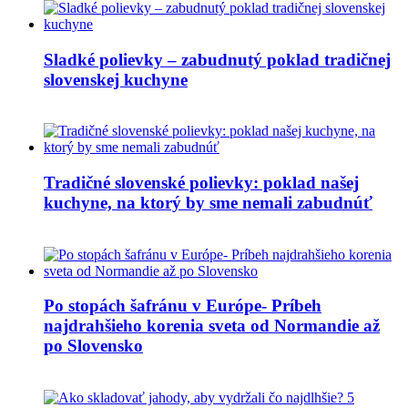
Sladké polievky – zabudnutý poklad tradičnej
slovenskej kuchyne
Tradičné slovenské polievky: poklad našej
kuchyne, na ktorý by sme nemali zabudnúť
Po stopách šafránu v Európe- Príbeh
najdrahšieho korenia sveta od Normandie až
po Slovensko