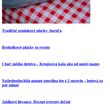
Tradičné zemiakové placky- haruľa
Brokolicové placky so syrom
Chuť môjho detstva – Krupicová kaša ako od mojej mamy
Najjednoduchšia mango zmrzlina len z 2 surovín – hotová za
pár minút
Jablkové lievance- Recept overený deťmi