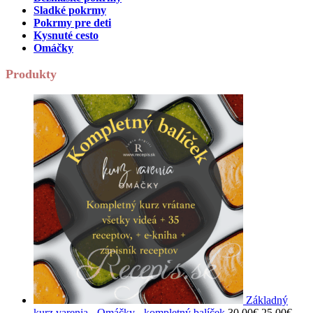
Sladké pokrmy
Pokrmy pre deti
Kysnuté cesto
Omáčky
Produkty
Základný
Pôvodná
Aktu
kurz varenia - Omáčky - kompletný balíček
30,00
€
25,00
€