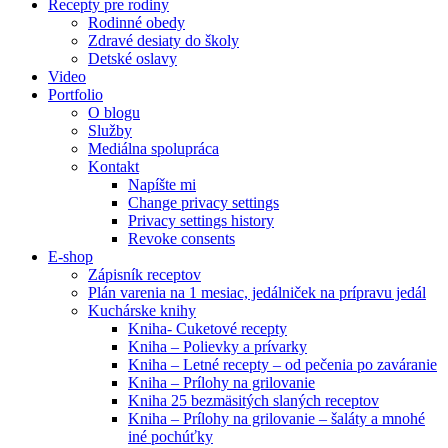
Recepty pre rodiny
Rodinné obedy
Zdravé desiaty do školy
Detské oslavy
Video
Portfolio
O blogu
Služby
Mediálna spolupráca
Kontakt
Napíšte mi
Change privacy settings
Privacy settings history
Revoke consents
E-shop
Zápisník receptov
Plán varenia na 1 mesiac, jedálniček na prípravu jedál
Kuchárske knihy
Kniha- Cuketové recepty
Kniha – Polievky a prívarky
Kniha – Letné recepty – od pečenia po zaváranie
Kniha – Prílohy na grilovanie
Kniha 25 bezmäsitých slaných receptov
Kniha – Prílohy na grilovanie – šaláty a mnohé
iné pochúťky