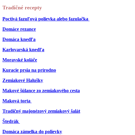
Tradičné recepty
Poctivá fazuľová polievka alebo fazulačka
Domáce rezance
Domáca knedľa
Karlovarská knedľa
Moravské koláče
Kuracie prsia na prírodno
Zemiakové Halušky
Makové šúlance zo zemiakového cesta
Maková torta
Tradičný majonézový zemiakový šalát
Štedrák
Domáca zámelka do polievky