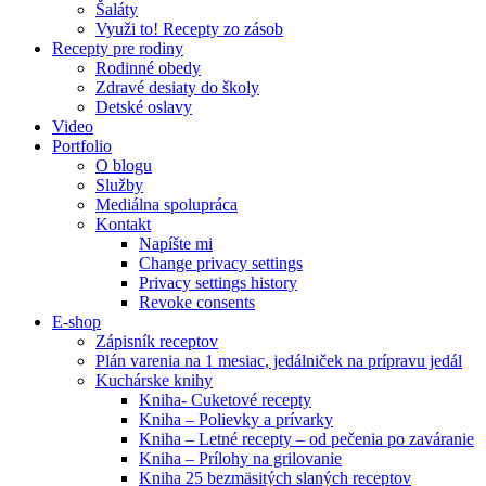
Šaláty
Využi to! Recepty zo zásob
Recepty pre rodiny
Rodinné obedy
Zdravé desiaty do školy
Detské oslavy
Video
Portfolio
O blogu
Služby
Mediálna spolupráca
Kontakt
Napíšte mi
Change privacy settings
Privacy settings history
Revoke consents
E-shop
Zápisník receptov
Plán varenia na 1 mesiac, jedálniček na prípravu jedál
Kuchárske knihy
Kniha- Cuketové recepty
Kniha – Polievky a prívarky
Kniha – Letné recepty – od pečenia po zaváranie
Kniha – Prílohy na grilovanie
Kniha 25 bezmäsitých slaných receptov