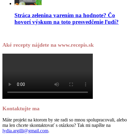
Stráca zelenina varením na hodnote? Čo
hovorí výskum na toto presvedčenie ľudí?
Aké recepty nájdete na www.recepis.sk
Kontaktujte ma
Máte projekt na ktorom by ste radi so mnou spolupracovali, alebo
ma len chcete skontaktovať s otázkou? Tak mi napíšte na
lydia.argilli@gmail.com
.