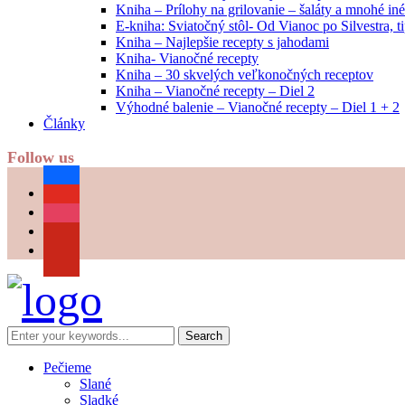
Kniha – Prílohy na grilovanie – šaláty a mnohé i
E-kniha: Sviatočný stôl- Od Vianoc po Silvestra, 
Kniha – Najlepšie recepty s jahodami
Kniha- Vianočné recepty
Kniha – 30 skvelých veľkonočných receptov
Kniha – Vianočné recepty – Diel 2
Výhodné balenie – Vianočné recepty – Diel 1 + 2
Články
Follow us
facebook
youtube
instagram
pinterest
Pečieme
Slané
Sladké