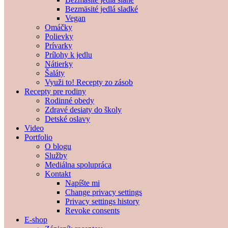
Bezmäsité jedlá sladké
Vegan
Omáčky
Polievky
Prívarky
Prílohy k jedlu
Nátierky
Šaláty
Využi to! Recepty zo zásob
Recepty pre rodiny
Rodinné obedy
Zdravé desiaty do školy
Detské oslavy
Video
Portfolio
O blogu
Služby
Mediálna spolupráca
Kontakt
Napíšte mi
Change privacy settings
Privacy settings history
Revoke consents
E-shop