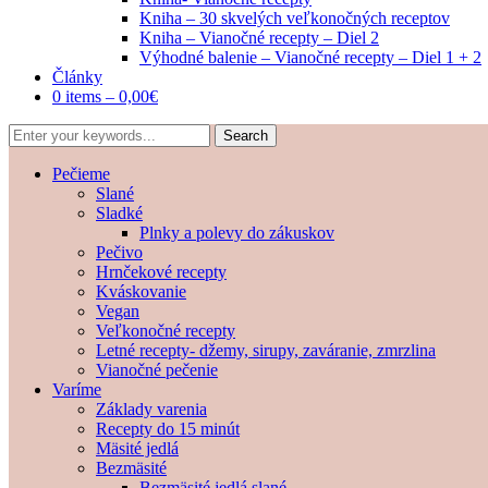
Kniha – 30 skvelých veľkonočných receptov
Kniha – Vianočné recepty – Diel 2
Výhodné balenie – Vianočné recepty – Diel 1 + 2
Články
0 items –
0,00
€
Pečieme
Slané
Sladké
Plnky a polevy do zákuskov
Pečivo
Hrnčekové recepty
Kváskovanie
Vegan
Veľkonočné recepty
Letné recepty- džemy, sirupy, zaváranie, zmrzlina
Vianočné pečenie
Varíme
Základy varenia
Recepty do 15 minút
Mäsité jedlá
Bezmäsité
Bezmäsité jedlá slané