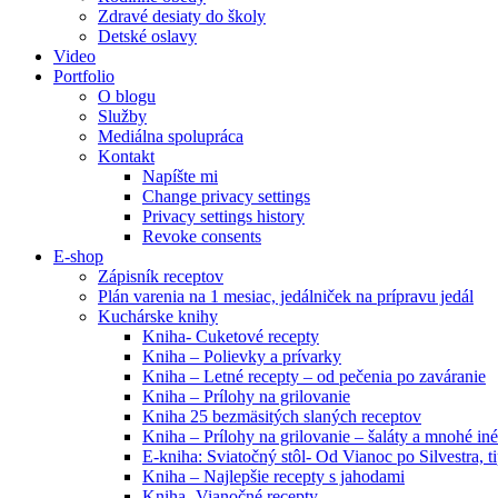
Zdravé desiaty do školy
Detské oslavy
Video
Portfolio
O blogu
Služby
Mediálna spolupráca
Kontakt
Napíšte mi
Change privacy settings
Privacy settings history
Revoke consents
E-shop
Zápisník receptov
Plán varenia na 1 mesiac, jedálniček na prípravu jedál
Kuchárske knihy
Kniha- Cuketové recepty
Kniha – Polievky a prívarky
Kniha – Letné recepty – od pečenia po zaváranie
Kniha – Prílohy na grilovanie
Kniha 25 bezmäsitých slaných receptov
Kniha – Prílohy na grilovanie – šaláty a mnohé i
E-kniha: Sviatočný stôl- Od Vianoc po Silvestra, 
Kniha – Najlepšie recepty s jahodami
Kniha- Vianočné recepty