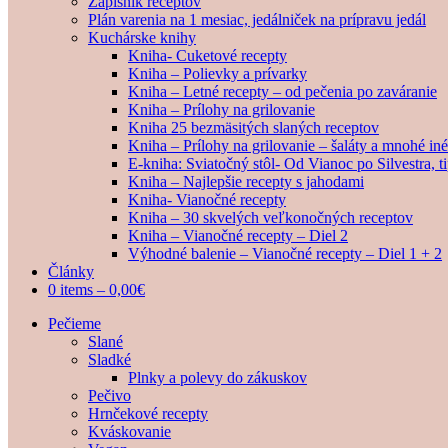
Zápisník receptov
Plán varenia na 1 mesiac, jedálniček na prípravu jedál
Kuchárske knihy
Kniha- Cuketové recepty
Kniha – Polievky a prívarky
Kniha – Letné recepty – od pečenia po zaváranie
Kniha – Prílohy na grilovanie
Kniha 25 bezmäsitých slaných receptov
Kniha – Prílohy na grilovanie – šaláty a mnohé i
E-kniha: Sviatočný stôl- Od Vianoc po Silvestra, 
Kniha – Najlepšie recepty s jahodami
Kniha- Vianočné recepty
Kniha – 30 skvelých veľkonočných receptov
Kniha – Vianočné recepty – Diel 2
Výhodné balenie – Vianočné recepty – Diel 1 + 2
Články
0 items –
0,00
€
Pečieme
Slané
Sladké
Plnky a polevy do zákuskov
Pečivo
Hrnčekové recepty
Kváskovanie