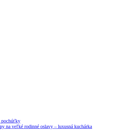
né pochúťky
tipy na veľké rodinné oslavy – luxusná kuchárka