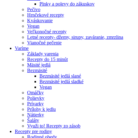
Plnky a polevy do zákuskov
Pečivo
Hrnčekové recepty
Kváskovanie
Vegan
Veľkonočné recepty
Letné recepty- džemy, sirupy, zaváranie, zmrzlina
Vianočné pečenie
Varíme
Základy varenia
Recepty do 15 minút
Mäsité jedlá
Bezmäsité
Bezmäsité jedlá slané
Bezmäsité jedlá sladké
Vegan
Omáčky
Polievky
Prívarky
Prílohy k jedlu
Nátierky
Šaláty
Využi to! Recepty zo zásob
Recepty pre rodiny
Rodinné obedy