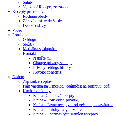
Šaláty
Využi to! Recepty zo zásob
Recepty pre rodiny
Rodinné obedy
Zdravé desiaty do školy
Detské oslavy
Video
Portfolio
O blogu
Služby
Mediálna spolupráca
Kontakt
Napíšte mi
Change privacy settings
Privacy settings history
Revoke consents
E-shop
Zápisník receptov
Plán varenia na 1 mesiac, jedálniček na prípravu jedál
Kuchárske knihy
Kniha- Cuketové recepty
Kniha – Polievky a prívarky
Kniha – Letné recepty – od pečenia po zaváranie
Kniha – Prílohy na grilovanie
Kniha 25 bezmäsitých slaných receptov