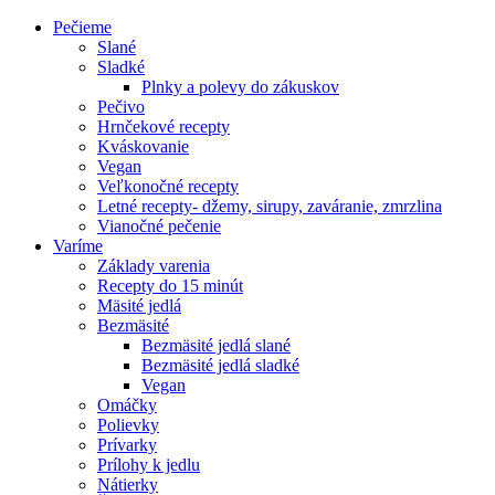
Pečieme
Slané
Sladké
Plnky a polevy do zákuskov
Pečivo
Hrnčekové recepty
Kváskovanie
Vegan
Veľkonočné recepty
Letné recepty- džemy, sirupy, zaváranie, zmrzlina
Vianočné pečenie
Varíme
Základy varenia
Recepty do 15 minút
Mäsité jedlá
Bezmäsité
Bezmäsité jedlá slané
Bezmäsité jedlá sladké
Vegan
Omáčky
Polievky
Prívarky
Prílohy k jedlu
Nátierky