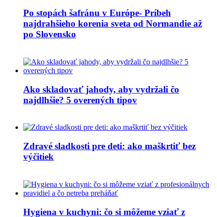
Po stopách šafránu v Európe- Príbeh
najdrahšieho korenia sveta od Normandie až
po Slovensko
Ako skladovať jahody, aby vydržali čo
najdlhšie? 5 overených tipov
Zdravé sladkosti pre deti: ako maškrtiť bez
výčitiek
Hygiena v kuchyni: čo si môžeme vziať z