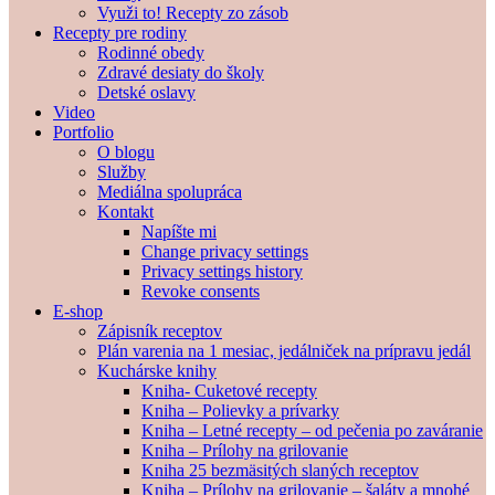
Využi to! Recepty zo zásob
Recepty pre rodiny
Rodinné obedy
Zdravé desiaty do školy
Detské oslavy
Video
Portfolio
O blogu
Služby
Mediálna spolupráca
Kontakt
Napíšte mi
Change privacy settings
Privacy settings history
Revoke consents
E-shop
Zápisník receptov
Plán varenia na 1 mesiac, jedálniček na prípravu jedál
Kuchárske knihy
Kniha- Cuketové recepty
Kniha – Polievky a prívarky
Kniha – Letné recepty – od pečenia po zaváranie
Kniha – Prílohy na grilovanie
Kniha 25 bezmäsitých slaných receptov
Kniha – Prílohy na grilovanie – šaláty a mnohé