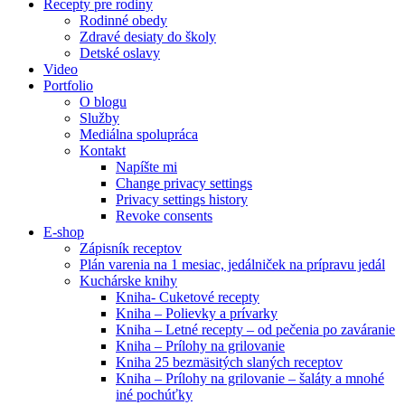
Recepty pre rodiny
Rodinné obedy
Zdravé desiaty do školy
Detské oslavy
Video
Portfolio
O blogu
Služby
Mediálna spolupráca
Kontakt
Napíšte mi
Change privacy settings
Privacy settings history
Revoke consents
E-shop
Zápisník receptov
Plán varenia na 1 mesiac, jedálniček na prípravu jedál
Kuchárske knihy
Kniha- Cuketové recepty
Kniha – Polievky a prívarky
Kniha – Letné recepty – od pečenia po zaváranie
Kniha – Prílohy na grilovanie
Kniha 25 bezmäsitých slaných receptov
Kniha – Prílohy na grilovanie – šaláty a mnohé
iné pochúťky