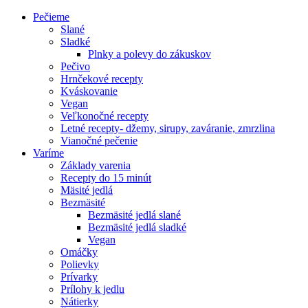
Pečieme
Slané
Sladké
Plnky a polevy do zákuskov
Pečivo
Hrnčekové recepty
Kváskovanie
Vegan
Veľkonočné recepty
Letné recepty- džemy, sirupy, zaváranie, zmrzlina
Vianočné pečenie
Varíme
Základy varenia
Recepty do 15 minút
Mäsité jedlá
Bezmäsité
Bezmäsité jedlá slané
Bezmäsité jedlá sladké
Vegan
Omáčky
Polievky
Prívarky
Prílohy k jedlu
Nátierky