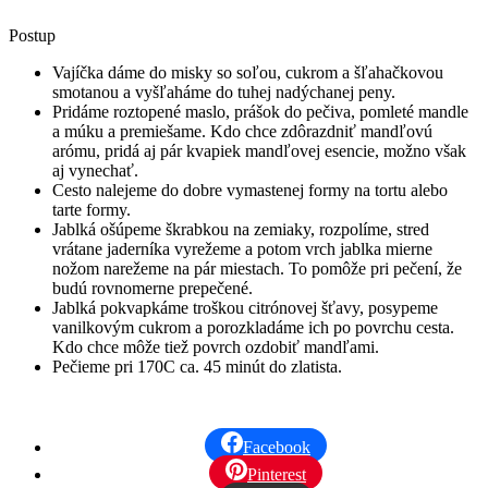
Postup
Vajíčka dáme do misky so soľou, cukrom a šľahačkovou
smotanou a vyšľaháme do tuhej nadýchanej peny.
Pridáme roztopené maslo, prášok do pečiva, pomleté mandle
a múku a premiešame. Kdo chce zdôrazdniť mandľovú
arómu, pridá aj pár kvapiek mandľovej esencie, možno však
aj vynechať.
Cesto nalejeme do dobre vymastenej formy na tortu alebo
tarte formy.
Jablká ošúpeme škrabkou na zemiaky, rozpolíme, stred
vrátane jaderníka vyrežeme a potom vrch jablka mierne
nožom narežeme na pár miestach. To pomôže pri pečení, že
budú rovnomerne prepečené.
Jablká pokvapkáme troškou citrónovej šťavy, posypeme
vanilkovým cukrom a porozkladáme ich po povrchu cesta.
Kdo chce môže tiež povrch ozdobiť mandľami.
Pečieme pri 170C ca. 45 minút do zlatista.
Facebook
Pinterest