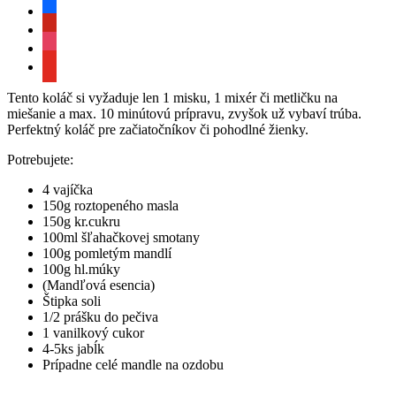
facebook
pinterest
instagram
youtube
Tento koláč si vyžaduje len 1 misku, 1 mixér či metličku na
miešanie a max. 10 minútovú prípravu, zvyšok už vybaví trúba.
Perfektný koláč pre začiatočníkov či pohodlné žienky.
Potrebujete:
4 vajíčka
150g roztopeného masla
150g kr.cukru
100ml šľahačkovej smotany
100g pomletým mandlí
100g hl.múky
(Mandľová esencia)
Štipka soli
1/2 prášku do pečiva
1 vanilkový cukor
4-5ks jabĺk
Prípadne celé mandle na ozdobu