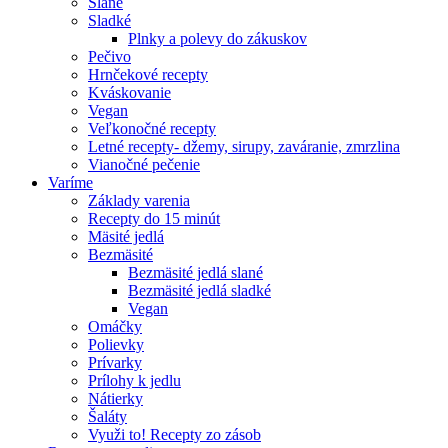
Slané
Sladké
Plnky a polevy do zákuskov
Pečivo
Hrnčekové recepty
Kváskovanie
Vegan
Veľkonočné recepty
Letné recepty- džemy, sirupy, zaváranie, zmrzlina
Vianočné pečenie
Varíme
Základy varenia
Recepty do 15 minút
Mäsité jedlá
Bezmäsité
Bezmäsité jedlá slané
Bezmäsité jedlá sladké
Vegan
Omáčky
Polievky
Prívarky
Prílohy k jedlu
Nátierky
Šaláty
Využi to! Recepty zo zásob