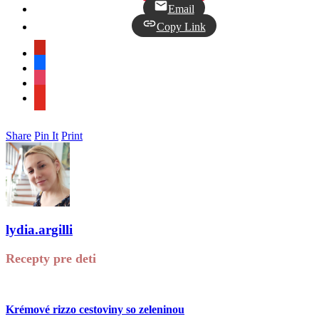
Email
Copy Link
pinterest
facebook
instagram
youtube
Share
Pin It
Print
lydia.argilli
Recepty pre deti
Krémové rizzo cestoviny so zeleninou