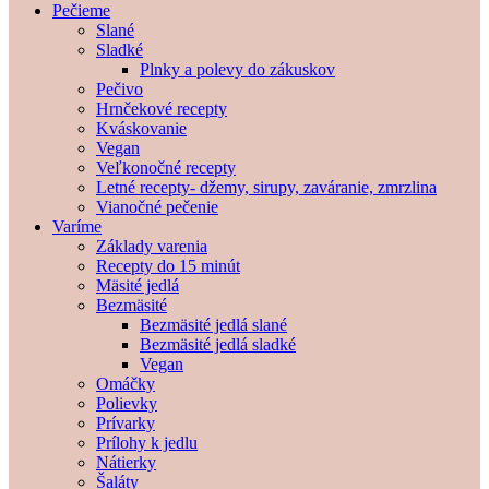
Pečieme
Slané
Sladké
Plnky a polevy do zákuskov
Pečivo
Hrnčekové recepty
Kváskovanie
Vegan
Veľkonočné recepty
Letné recepty- džemy, sirupy, zaváranie, zmrzlina
Vianočné pečenie
Varíme
Základy varenia
Recepty do 15 minút
Mäsité jedlá
Bezmäsité
Bezmäsité jedlá slané
Bezmäsité jedlá sladké
Vegan
Omáčky
Polievky
Prívarky
Prílohy k jedlu
Nátierky
Šaláty