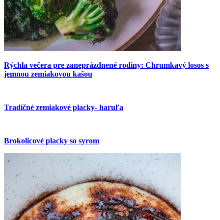
Rýchla večera pre zaneprázdnené rodiny: Chrumkavý losos s
jemnou zemiakovou kašou
Tradičné zemiakové placky- haruľa
Brokolicové placky so syrom