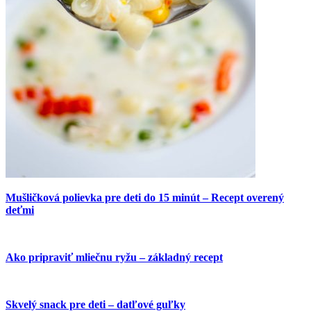
Mušličková polievka pre deti do 15 minút – Recept overený
deťmi
Ako pripraviť mliečnu ryžu – základný recept
Skvelý snack pre deti – datľové guľky