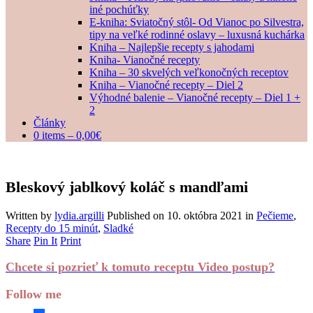
iné pochúťky
E-kniha: Sviatočný stôl- Od Vianoc po Silvestra,
tipy na veľké rodinné oslavy – luxusná kuchárka
Kniha – Najlepšie recepty s jahodami
Kniha- Vianočné recepty
Kniha – 30 skvelých veľkonočných receptov
Kniha – Vianočné recepty – Diel 2
Výhodné balenie – Vianočné recepty – Diel 1 +
2
Články
0 items –
0,00
€
Bleskový jablkový koláč s mandľami
Written by
lydia.argilli
Published on
10. októbra 2021
in
Pečieme
,
Recepty do 15 minút
,
Sladké
Share
Pin It
Print
Chcete si pozrieť k tomuto receptu Video postup?
Follow me