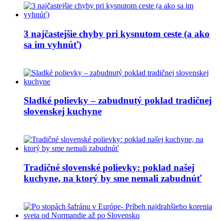
3 najčastejšie chyby pri kysnutom ceste (a ako
sa im vyhnúť)
Sladké polievky – zabudnutý poklad tradičnej
slovenskej kuchyne
Tradičné slovenské polievky: poklad našej
kuchyne, na ktorý by sme nemali zabudnúť