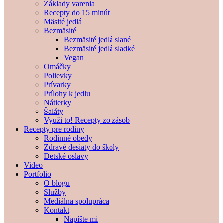
Základy varenia
Recepty do 15 minút
Mäsité jedlá
Bezmäsité
Bezmäsité jedlá slané
Bezmäsité jedlá sladké
Vegan
Omáčky
Polievky
Prívarky
Prílohy k jedlu
Nátierky
Šaláty
Využi to! Recepty zo zásob
Recepty pre rodiny
Rodinné obedy
Zdravé desiaty do školy
Detské oslavy
Video
Portfolio
O blogu
Služby
Mediálna spolupráca
Kontakt
Napíšte mi