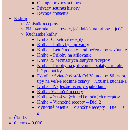
Change privacy settings
Privacy settings history
Revoke consents
E-shop
Zápisník receptov
Plán varenia na 1 mesiac, jedálniček na prípravu jedál
Kuchárske knihy
Kniha- Cuketové recepty
Kniha – Polievky a prívarky
Kniha – Letné recepty – od pečenia po zaváranie
Kniha – Prílohy na grilovanie
Kniha 25 bezmäsitých slaných receptov
Kniha – Prílohy na grilovanie – šaláty a mnohé
iné pochúťky
E-kniha: Sviatočný stôl- Od Vianoc po Silvestra,
tipy na veľké rodinné oslavy – luxusná kuchárka
Kniha – Najlepšie recepty s jahodami
Kniha- Vianočné recepty
Kniha – 30 skvelých veľkonočných receptov
Kniha – Vianočné recepty – Diel 2
Výhodné balenie – Vianočné recepty – Diel 1 +
2
Články
0 items –
0,00
€