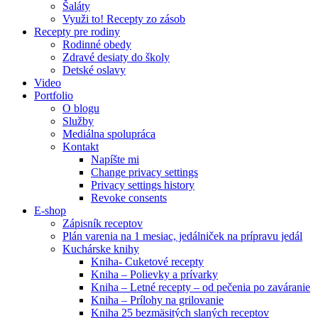
Šaláty
Využi to! Recepty zo zásob
Recepty pre rodiny
Rodinné obedy
Zdravé desiaty do školy
Detské oslavy
Video
Portfolio
O blogu
Služby
Mediálna spolupráca
Kontakt
Napíšte mi
Change privacy settings
Privacy settings history
Revoke consents
E-shop
Zápisník receptov
Plán varenia na 1 mesiac, jedálniček na prípravu jedál
Kuchárske knihy
Kniha- Cuketové recepty
Kniha – Polievky a prívarky
Kniha – Letné recepty – od pečenia po zaváranie
Kniha – Prílohy na grilovanie
Kniha 25 bezmäsitých slaných receptov