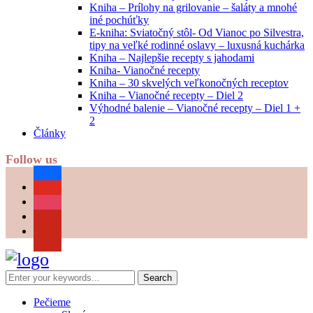
Kniha – Prílohy na grilovanie – šaláty a mnohé
iné pochúťky
E-kniha: Sviatočný stôl- Od Vianoc po Silvestra,
tipy na veľké rodinné oslavy – luxusná kuchárka
Kniha – Najlepšie recepty s jahodami
Kniha- Vianočné recepty
Kniha – 30 skvelých veľkonočných receptov
Kniha – Vianočné recepty – Diel 2
Výhodné balenie – Vianočné recepty – Diel 1 +
2
Články
Follow us
facebook
youtube
instagram
pinterest
Pečieme