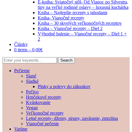
E-kniha: Sviatočný stôl- Od Vianoc po Silvestra,
tipy na veľké rodinné oslavy – luxusná kuchárka
Kniha – Najlepšie recepty s jahodami
Kniha- Vianočné recepty
Kniha – 30 skvelých veľkonočných receptov
Kniha – Vianočné recepty – Diel 2
Výhodné balenie – Vianočné recepty – Diel 1 +
2
Články
0 items –
0,00
€
Pečieme
Slané
Sladké
Plnky a polevy do zákuskov
Pečivo
Hrnčekové recepty
Kváskovanie
Vegan
Veľkonočné recepty
Letné recepty- džemy, sirupy, zaváranie, zmrzlina
Vianočné pečenie
Varíme