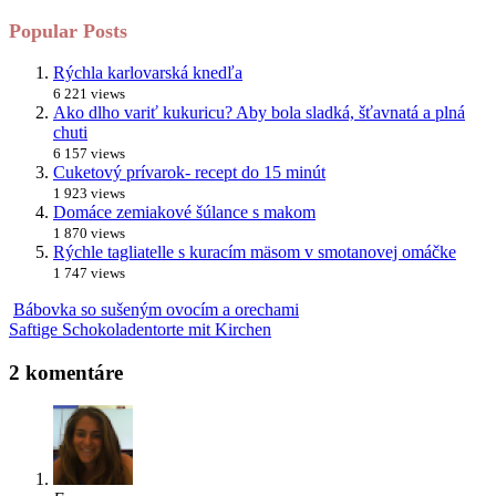
Popular Posts
Rýchla karlovarská knedľa
6 221 views
Ako dlho variť kukuricu? Aby bola sladká, šťavnatá a plná
chuti
6 157 views
Cuketový prívarok- recept do 15 minút
1 923 views
Domáce zemiakové šúlance s makom
1 870 views
Rýchle tagliatelle s kuracím mäsom v smotanovej omáčke
1 747 views
Bábovka so sušeným ovocím a orechami
Saftige Schokoladentorte mit Kirchen
2 komentáre