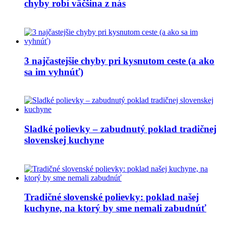
chyby robí väčšina z nás
3 najčastejšie chyby pri kysnutom ceste (a ako
sa im vyhnúť)
Sladké polievky – zabudnutý poklad tradičnej
slovenskej kuchyne
Tradičné slovenské polievky: poklad našej
kuchyne, na ktorý by sme nemali zabudnúť