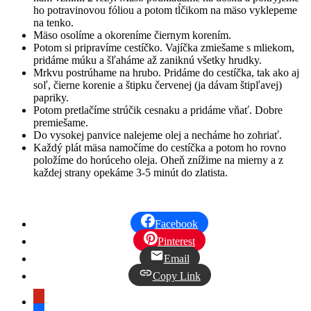
ho potravinovou fóliou a potom tĺčikom na mäso vyklepeme
na tenko.
Mäso osolíme a okoreníme čiernym korením.
Potom si pripravíme cestíčko. Vajíčka zmiešame s mliekom,
pridáme múku a šľaháme až zaniknú všetky hrudky.
Mrkvu postrúhame na hrubo. Pridáme do cestíčka, tak ako aj
soľ, čierne korenie a štipku červenej (ja dávam štipľavej)
papriky.
Potom pretlačíme strúčik cesnaku a pridáme vňať. Dobre
premiešame.
Do vysokej panvice nalejeme olej a necháme ho zohriať.
Každý plát mäsa namočíme do cestíčka a potom ho rovno
položíme do horúceho oleja. Oheň znížime na mierny a z
každej strany opekáme 3-5 minút do zlatista.
Facebook
Pinterest
Email
Copy Link
pinterest