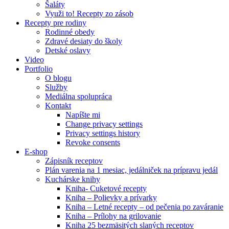
Šaláty
Využi to! Recepty zo zásob
Recepty pre rodiny
Rodinné obedy
Zdravé desiaty do školy
Detské oslavy
Video
Portfolio
O blogu
Služby
Mediálna spolupráca
Kontakt
Napíšte mi
Change privacy settings
Privacy settings history
Revoke consents
E-shop
Zápisník receptov
Plán varenia na 1 mesiac, jedálniček na prípravu jedál
Kuchárske knihy
Kniha- Cuketové recepty
Kniha – Polievky a prívarky
Kniha – Letné recepty – od pečenia po zaváranie
Kniha – Prílohy na grilovanie
Kniha 25 bezmäsitých slaných receptov