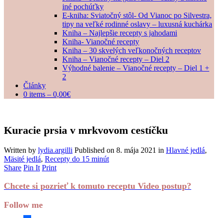
iné pochúťky
E-kniha: Sviatočný stôl- Od Vianoc po Silvestra,
tipy na veľké rodinné oslavy – luxusná kuchárka
Kniha – Najlepšie recepty s jahodami
Kniha- Vianočné recepty
Kniha – 30 skvelých veľkonočných receptov
Kniha – Vianočné recepty – Diel 2
Výhodné balenie – Vianočné recepty – Diel 1 +
2
Články
0 items –
0,00
€
Kuracie prsia v mrkvovom cestíčku
Written by
lydia.argilli
Published on
8. mája 2021
in
Hlavné jedlá
,
Mäsité jedlá
,
Recepty do 15 minút
Share
Pin It
Print
Chcete si pozrieť k tomuto receptu Video postup?
Follow me