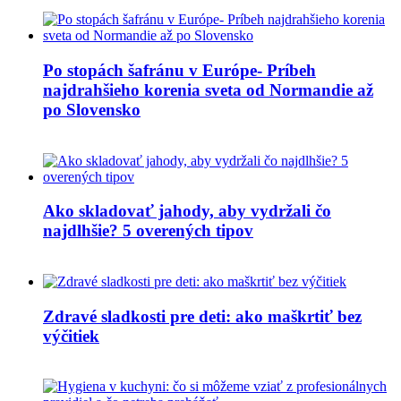
Po stopách šafránu v Európe- Príbeh
najdrahšieho korenia sveta od Normandie až
po Slovensko
Ako skladovať jahody, aby vydržali čo
najdlhšie? 5 overených tipov
Zdravé sladkosti pre deti: ako maškrtiť bez
výčitiek