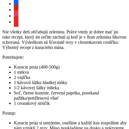
facebook
pinterest
instagram
youtube
Nie všetky deti obľubujú zeleninu. Práve vtedy je dobre mať po
ruke recept, ktorý im určite zachutí aj keď je v ňom zelenina šikovne
schovaná. Výsledkom sú šťavnaté rezy v chrumkavom cestíčku.
Výborný recept z kuracieho mäsa.
Potrebujete:
Kuracie prsia (400-500g)
1 mrkvu
2 vajíčka
1 kávovú šálku hladkej múky
1/2 kávovej šálky mlieka
Soľ, čierne korenie, červená paprika, posekaná
pažítka/petržlenová vňať
1 cesnakový strúčik
Postup:
Kuracie prsia si umyjeme, osušíme a každý kus rozpolíme aby
nám vznikli 2 rezy. Mäso poukladáme na dosku a pokryjeme