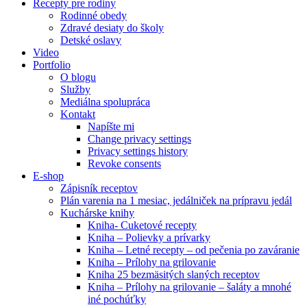
Recepty pre rodiny
Rodinné obedy
Zdravé desiaty do školy
Detské oslavy
Video
Portfolio
O blogu
Služby
Mediálna spolupráca
Kontakt
Napíšte mi
Change privacy settings
Privacy settings history
Revoke consents
E-shop
Zápisník receptov
Plán varenia na 1 mesiac, jedálniček na prípravu jedál
Kuchárske knihy
Kniha- Cuketové recepty
Kniha – Polievky a prívarky
Kniha – Letné recepty – od pečenia po zaváranie
Kniha – Prílohy na grilovanie
Kniha 25 bezmäsitých slaných receptov
Kniha – Prílohy na grilovanie – šaláty a mnohé
iné pochúťky