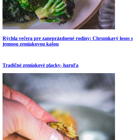
Rýchla večera pre zaneprázdnené rodiny: Chrumkavý losos s
jemnou zemiakovou kašou
Tradičné zemiakové placky- haruľa