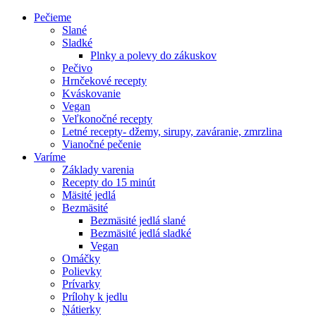
Pečieme
Slané
Sladké
Plnky a polevy do zákuskov
Pečivo
Hrnčekové recepty
Kváskovanie
Vegan
Veľkonočné recepty
Letné recepty- džemy, sirupy, zaváranie, zmrzlina
Vianočné pečenie
Varíme
Základy varenia
Recepty do 15 minút
Mäsité jedlá
Bezmäsité
Bezmäsité jedlá slané
Bezmäsité jedlá sladké
Vegan
Omáčky
Polievky
Prívarky
Prílohy k jedlu
Nátierky