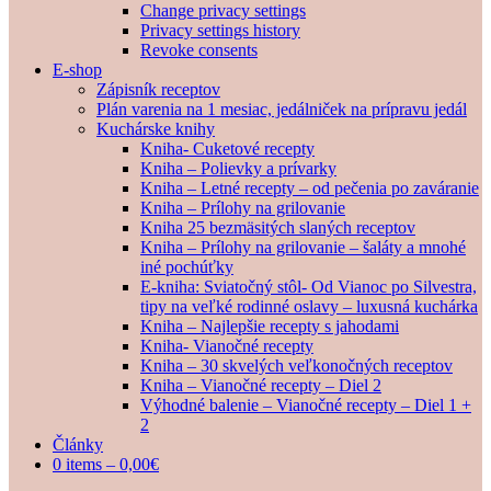
Change privacy settings
Privacy settings history
Revoke consents
E-shop
Zápisník receptov
Plán varenia na 1 mesiac, jedálniček na prípravu jedál
Kuchárske knihy
Kniha- Cuketové recepty
Kniha – Polievky a prívarky
Kniha – Letné recepty – od pečenia po zaváranie
Kniha – Prílohy na grilovanie
Kniha 25 bezmäsitých slaných receptov
Kniha – Prílohy na grilovanie – šaláty a mnohé
iné pochúťky
E-kniha: Sviatočný stôl- Od Vianoc po Silvestra,
tipy na veľké rodinné oslavy – luxusná kuchárka
Kniha – Najlepšie recepty s jahodami
Kniha- Vianočné recepty
Kniha – 30 skvelých veľkonočných receptov
Kniha – Vianočné recepty – Diel 2
Výhodné balenie – Vianočné recepty – Diel 1 +
2
Články
0 items –
0,00
€