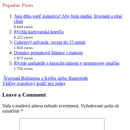
Popular Posts
Ako dlho variť kukuricu? Aby bola sladká, šťavnatá a plná
chuti
6 644 views
Rýchla karlovarská knedľa
6 222 views
Cuketový prívarok- recept do 15 minút
1 924 views
Domáce zemiakové šúlance s makom
1 873 views
Rýchle tagliatelle s kuracím mäsom v smotanovej omáčke
1 750 views
Šťavnatá Bublanina z Kefíru alebo Buttermilk
Vláčny tvarohový koláč bez múky
Leave a Comment
Vaša e-mailová adresa nebude zverejnená.
Vyžadované polia sú
označené
*