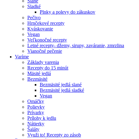
Slané
Sladké
Plnky a polevy do zákuskov
Pečivo
Hrnčekové recepty
Kváskovanie
Vegan
Veľkonočné recepty
Letné recepty- džemy, sirupy, zaváranie, zmrzlina
Vianočné pečenie
Varíme
Základy varenia
Recepty do 15 minút
Mäsité jedlá
Bezmäsité
Bezmäsité jedlá slané
Bezmäsité jedlá sladké
Vegan
Omáčky
Polievky
Prívarky
Prílohy k jedlu
Nátierky
Šaláty
Využi to! Recepty zo zásob