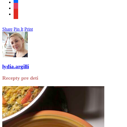
facebook
instagram
youtube
Share
Pin It
Print
lydia.argilli
Recepty pre deti