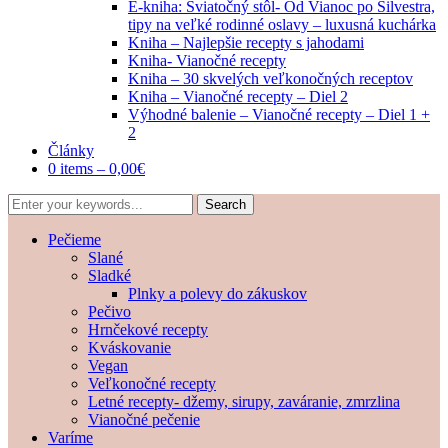
E-kniha: Sviatočný stôl- Od Vianoc po Silvestra,
tipy na veľké rodinné oslavy – luxusná kuchárka
Kniha – Najlepšie recepty s jahodami
Kniha- Vianočné recepty
Kniha – 30 skvelých veľkonočných receptov
Kniha – Vianočné recepty – Diel 2
Výhodné balenie – Vianočné recepty – Diel 1 +
2
Články
0 items –
0,00
€
Pečieme
Slané
Sladké
Plnky a polevy do zákuskov
Pečivo
Hrnčekové recepty
Kváskovanie
Vegan
Veľkonočné recepty
Letné recepty- džemy, sirupy, zaváranie, zmrzlina
Vianočné pečenie
Varíme