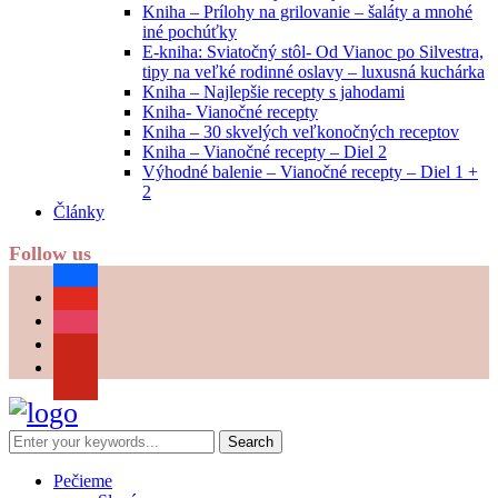
Kniha – Prílohy na grilovanie – šaláty a mnohé
iné pochúťky
E-kniha: Sviatočný stôl- Od Vianoc po Silvestra,
tipy na veľké rodinné oslavy – luxusná kuchárka
Kniha – Najlepšie recepty s jahodami
Kniha- Vianočné recepty
Kniha – 30 skvelých veľkonočných receptov
Kniha – Vianočné recepty – Diel 2
Výhodné balenie – Vianočné recepty – Diel 1 +
2
Články
Follow us
facebook
youtube
instagram
pinterest
Pečieme