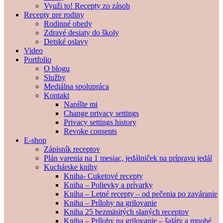
Využi to! Recepty zo zásob
Recepty pre rodiny
Rodinné obedy
Zdravé desiaty do školy
Detské oslavy
Video
Portfolio
O blogu
Služby
Mediálna spolupráca
Kontakt
Napíšte mi
Change privacy settings
Privacy settings history
Revoke consents
E-shop
Zápisník receptov
Plán varenia na 1 mesiac, jedálniček na prípravu jedál
Kuchárske knihy
Kniha- Cuketové recepty
Kniha – Polievky a prívarky
Kniha – Letné recepty – od pečenia po zaváranie
Kniha – Prílohy na grilovanie
Kniha 25 bezmäsitých slaných receptov
Kniha – Prílohy na grilovanie – šaláty a mnohé