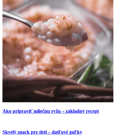
Ako pripraviť mliečnu ryžu – základný recept
Skvelý snack pre deti – datľové guľky