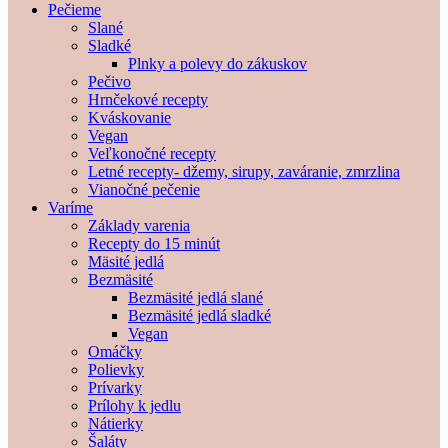
Pečieme
Slané
Sladké
Plnky a polevy do zákuskov
Pečivo
Hrnčekové recepty
Kváskovanie
Vegan
Veľkonočné recepty
Letné recepty- džemy, sirupy, zaváranie, zmrzlina
Vianočné pečenie
Varíme
Základy varenia
Recepty do 15 minút
Mäsité jedlá
Bezmäsité
Bezmäsité jedlá slané
Bezmäsité jedlá sladké
Vegan
Omáčky
Polievky
Prívarky
Prílohy k jedlu
Nátierky
Šaláty