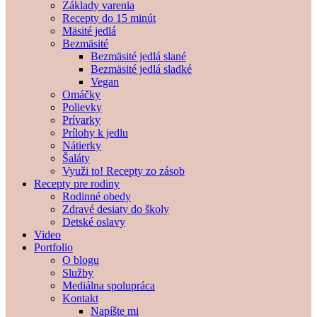
Základy varenia
Recepty do 15 minút
Mäsité jedlá
Bezmäsité
Bezmäsité jedlá slané
Bezmäsité jedlá sladké
Vegan
Omáčky
Polievky
Prívarky
Prílohy k jedlu
Nátierky
Šaláty
Využi to! Recepty zo zásob
Recepty pre rodiny
Rodinné obedy
Zdravé desiaty do školy
Detské oslavy
Video
Portfolio
O blogu
Služby
Mediálna spolupráca
Kontakt
Napíšte mi