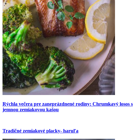
Rýchla večera pre zaneprázdnené rodiny: Chrumkavý losos s
jemnou zemiakovou kašou
Tradičné zemiakové placky- haruľa