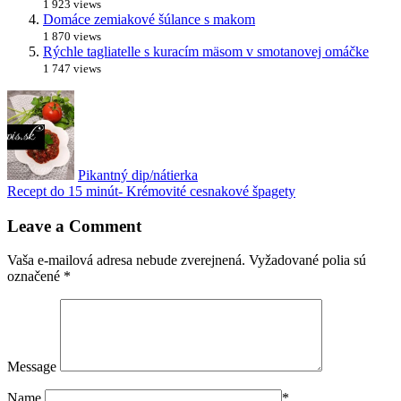
1 923 views
Domáce zemiakové šúlance s makom
1 870 views
Rýchle tagliatelle s kuracím mäsom v smotanovej omáčke
1 747 views
Pikantný dip/nátierka
Recept do 15 minút- Krémovité cesnakové špagety
Leave a Comment
Vaša e-mailová adresa nebude zverejnená.
Vyžadované polia sú
označené
*
Message
Name
*