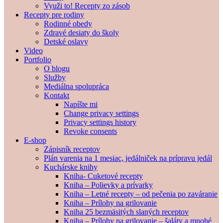
Využi to! Recepty zo zásob
Recepty pre rodiny
Rodinné obedy
Zdravé desiaty do školy
Detské oslavy
Video
Portfolio
O blogu
Služby
Mediálna spolupráca
Kontakt
Napíšte mi
Change privacy settings
Privacy settings history
Revoke consents
E-shop
Zápisník receptov
Plán varenia na 1 mesiac, jedálniček na prípravu jedál
Kuchárske knihy
Kniha- Cuketové recepty
Kniha – Polievky a prívarky
Kniha – Letné recepty – od pečenia po zaváranie
Kniha – Prílohy na grilovanie
Kniha 25 bezmäsitých slaných receptov
Kniha – Prílohy na grilovanie – šaláty a mnohé