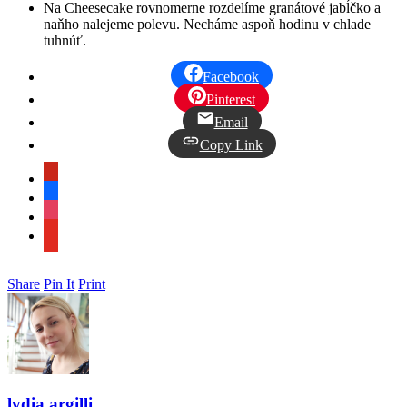
Na Cheesecake rovnomerne rozdelíme granátové jabĺčko a
naňho nalejeme polevu. Necháme aspoň hodinu v chlade
tuhnúť.
Facebook
Pinterest
Email
Copy Link
pinterest
facebook
instagram
youtube
Share
Pin It
Print
lydia.argilli