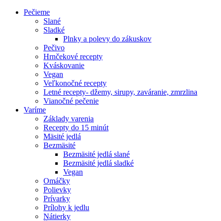
Pečieme
Slané
Sladké
Plnky a polevy do zákuskov
Pečivo
Hrnčekové recepty
Kváskovanie
Vegan
Veľkonočné recepty
Letné recepty- džemy, sirupy, zaváranie, zmrzlina
Vianočné pečenie
Varíme
Základy varenia
Recepty do 15 minút
Mäsité jedlá
Bezmäsité
Bezmäsité jedlá slané
Bezmäsité jedlá sladké
Vegan
Omáčky
Polievky
Prívarky
Prílohy k jedlu
Nátierky