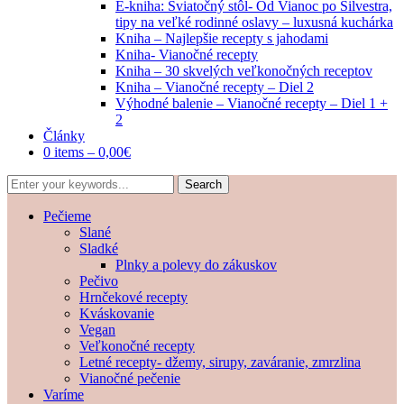
E-kniha: Sviatočný stôl- Od Vianoc po Silvestra,
tipy na veľké rodinné oslavy – luxusná kuchárka
Kniha – Najlepšie recepty s jahodami
Kniha- Vianočné recepty
Kniha – 30 skvelých veľkonočných receptov
Kniha – Vianočné recepty – Diel 2
Výhodné balenie – Vianočné recepty – Diel 1 +
2
Články
0 items –
0,00
€
Pečieme
Slané
Sladké
Plnky a polevy do zákuskov
Pečivo
Hrnčekové recepty
Kváskovanie
Vegan
Veľkonočné recepty
Letné recepty- džemy, sirupy, zaváranie, zmrzlina
Vianočné pečenie
Varíme