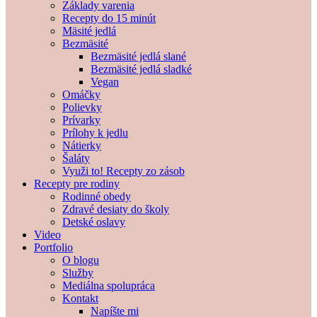
Základy varenia
Recepty do 15 minút
Mäsité jedlá
Bezmäsité
Bezmäsité jedlá slané
Bezmäsité jedlá sladké
Vegan
Omáčky
Polievky
Prívarky
Prílohy k jedlu
Nátierky
Šaláty
Využi to! Recepty zo zásob
Recepty pre rodiny
Rodinné obedy
Zdravé desiaty do školy
Detské oslavy
Video
Portfolio
O blogu
Služby
Mediálna spolupráca
Kontakt
Napíšte mi