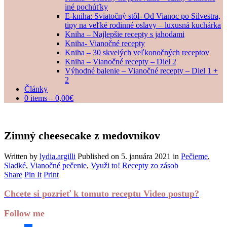
iné pochúťky
E-kniha: Sviatočný stôl- Od Vianoc po Silvestra,
tipy na veľké rodinné oslavy – luxusná kuchárka
Kniha – Najlepšie recepty s jahodami
Kniha- Vianočné recepty
Kniha – 30 skvelých veľkonočných receptov
Kniha – Vianočné recepty – Diel 2
Výhodné balenie – Vianočné recepty – Diel 1 +
2
Články
0 items –
0,00
€
Zimný cheesecake z medovníkov
Written by
lydia.argilli
Published on
5. januára 2021
in
Pečieme
,
Sladké
,
Vianočné pečenie
,
Využi to! Recepty zo zásob
Share
Pin It
Print
Chcete si pozrieť k tomuto receptu Video postup?
Follow me