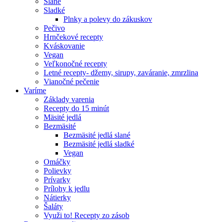
Slané
Sladké
Plnky a polevy do zákuskov
Pečivo
Hrnčekové recepty
Kváskovanie
Vegan
Veľkonočné recepty
Letné recepty- džemy, sirupy, zaváranie, zmrzlina
Vianočné pečenie
Varíme
Základy varenia
Recepty do 15 minút
Mäsité jedlá
Bezmäsité
Bezmäsité jedlá slané
Bezmäsité jedlá sladké
Vegan
Omáčky
Polievky
Prívarky
Prílohy k jedlu
Nátierky
Šaláty
Využi to! Recepty zo zásob