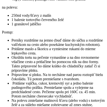
na polevu:
250ml vody/šťavy z malín
1 balenie tortového červeného želé
1 granátové jabĺčko
Postup:
Perníky rozdrtíme na jemno (buď dáme do sáčku a rozdrtíme
valčekom na cesto alebo posekáme kuchynským robotom).
Pridáme maslo a škoricu a vymiesime rukami do mierne
lepkavého cesta.
Okrúhlu tortu na pečenie vymastíme a na dno rovnomerne
vtlačíme cesto a pritlačíme ho pomocou rúk na dno formy.
Takto pripravené ho dáme krátko do chladničky zatiaľ či si
pripravíme plnku.
Pripravíme si plnku. Na to necháme nad parou roztopiť bielu
čokoládu. Tú potom premiešame s tvarohom.
Pridáme vajíčka, cukor, kremovitý syr a jedno balenie
pudingového prášku. Premiešame spolu a vylejeme na
predchladené cesto. Pečieme spolu pri 160C ca. 45 min.
Potom necháme cheesecake vychladnúť.
Na polevu zmiešame malinovú šťavu (alebo vodu) s tortovým
želé a za stáleho miešame zohrievame až zmes stuhne.