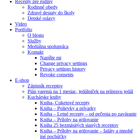
Recepty pre rodiny
Rodinné obedy
Zdravé desiaty do školy
Detské oslavy
Video
Portfolio
O blogu
Služby
Mediálna spolupráca
Kontakt
Napíšte mi
Change privacy settings
Privacy settings history
Revoke consents
E-shop
Zápisník receptov
Plán varenia na 1 mesiac, jedálniček na prípravu jedál
Kuchárske knihy
Kniha- Cuketové recepty
Kniha – Polievky a prívarky
Kniha – Letné recepty – od pečenia po zaváranie
Kniha – Prílohy na grilovanie
Kniha 25 bezmäsitých slaných receptov
Kniha – Prílohy na grilovanie – šaláty a mnohé
iné pochúťky