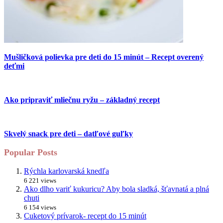
Mušličková polievka pre deti do 15 minút – Recept overený
deťmi
Ako pripraviť mliečnu ryžu – základný recept
Skvelý snack pre deti – datľové guľky
Popular Posts
Rýchla karlovarská knedľa
6 221 views
Ako dlho variť kukuricu? Aby bola sladká, šťavnatá a plná
chuti
6 154 views
Cuketový prívarok- recept do 15 minút