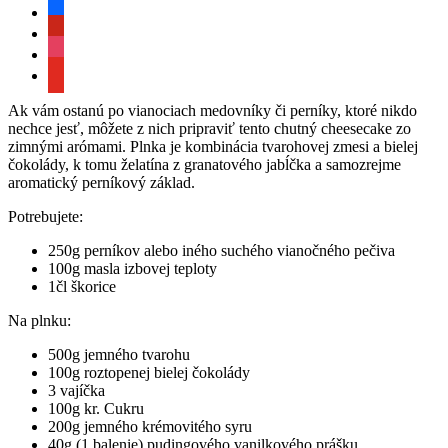
facebook
pinterest
instagram
youtube
Ak vám ostanú po vianociach medovníky či perníky, ktoré nikdo
nechce jesť, môžete z nich pripraviť tento chutný cheesecake zo
zimnými arómami. Plnka je kombinácia tvarohovej zmesi a bielej
čokolády, k tomu želatína z granatového jabĺčka a samozrejme
aromatický perníkový základ.
Potrebujete:
250g perníkov alebo iného suchého vianočného pečiva
100g masla izbovej teploty
1čl škorice
Na plnku:
500g jemného tvarohu
100g roztopenej bielej čokolády
3 vajíčka
100g kr. Cukru
200g jemného krémovitého syru
40g (1 balenie) pudingového vanilkového prášku