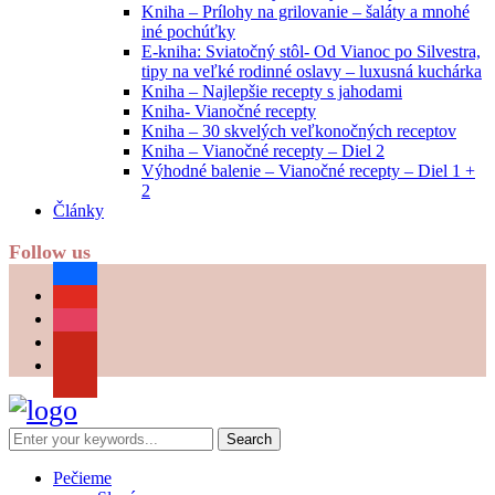
Kniha – Prílohy na grilovanie – šaláty a mnohé
iné pochúťky
E-kniha: Sviatočný stôl- Od Vianoc po Silvestra,
tipy na veľké rodinné oslavy – luxusná kuchárka
Kniha – Najlepšie recepty s jahodami
Kniha- Vianočné recepty
Kniha – 30 skvelých veľkonočných receptov
Kniha – Vianočné recepty – Diel 2
Výhodné balenie – Vianočné recepty – Diel 1 +
2
Články
Follow us
facebook
youtube
instagram
pinterest
Pečieme