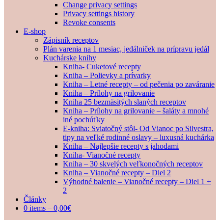
Change privacy settings
Privacy settings history
Revoke consents
E-shop
Zápisník receptov
Plán varenia na 1 mesiac, jedálniček na prípravu jedál
Kuchárske knihy
Kniha- Cuketové recepty
Kniha – Polievky a prívarky
Kniha – Letné recepty – od pečenia po zaváranie
Kniha – Prílohy na grilovanie
Kniha 25 bezmäsitých slaných receptov
Kniha – Prílohy na grilovanie – šaláty a mnohé
iné pochúťky
E-kniha: Sviatočný stôl- Od Vianoc po Silvestra,
tipy na veľké rodinné oslavy – luxusná kuchárka
Kniha – Najlepšie recepty s jahodami
Kniha- Vianočné recepty
Kniha – 30 skvelých veľkonočných receptov
Kniha – Vianočné recepty – Diel 2
Výhodné balenie – Vianočné recepty – Diel 1 +
2
Články
0 items –
0,00
€