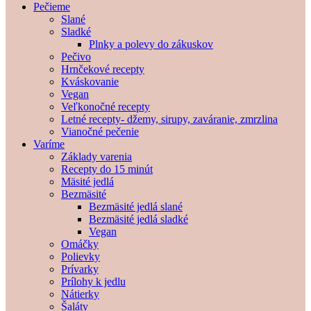
Pečieme
Slané
Sladké
Plnky a polevy do zákuskov
Pečivo
Hrnčekové recepty
Kváskovanie
Vegan
Veľkonočné recepty
Letné recepty- džemy, sirupy, zaváranie, zmrzlina
Vianočné pečenie
Varíme
Základy varenia
Recepty do 15 minút
Mäsité jedlá
Bezmäsité
Bezmäsité jedlá slané
Bezmäsité jedlá sladké
Vegan
Omáčky
Polievky
Prívarky
Prílohy k jedlu
Nátierky
Šaláty