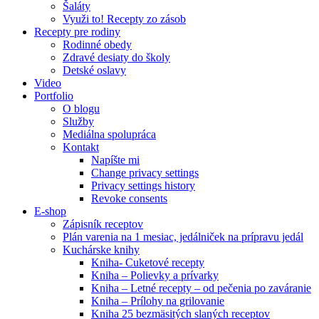
Šaláty
Využi to! Recepty zo zásob
Recepty pre rodiny
Rodinné obedy
Zdravé desiaty do školy
Detské oslavy
Video
Portfolio
O blogu
Služby
Mediálna spolupráca
Kontakt
Napíšte mi
Change privacy settings
Privacy settings history
Revoke consents
E-shop
Zápisník receptov
Plán varenia na 1 mesiac, jedálniček na prípravu jedál
Kuchárske knihy
Kniha- Cuketové recepty
Kniha – Polievky a prívarky
Kniha – Letné recepty – od pečenia po zaváranie
Kniha – Prílohy na grilovanie
Kniha 25 bezmäsitých slaných receptov