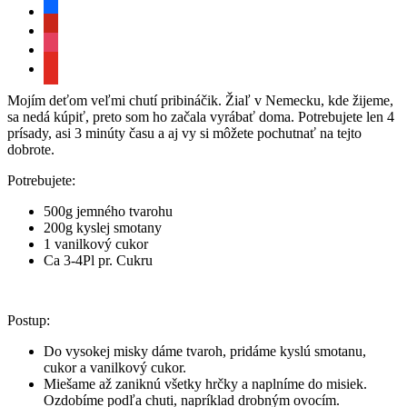
facebook
pinterest
instagram
youtube
Mojím deťom veľmi chutí pribináčik. Žiaľ v Nemecku, kde žijeme,
sa nedá kúpiť, preto som ho začala vyrábať doma. Potrebujete len 4
prísady, asi 3 minúty času a aj vy si môžete pochutnať na tejto
dobrote.
Potrebujete:
500g jemného tvarohu
200g kyslej smotany
1 vanilkový cukor
Ca 3-4Pl pr. Cukru
Postup:
Do vysokej misky dáme tvaroh, pridáme kyslú smotanu,
cukor a vanilkový cukor.
Miešame až zaniknú všetky hrčky a naplníme do misiek.
Ozdobíme podľa chuti, napríklad drobným ovocím.