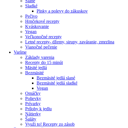
Slané
Sladké
Plnky a polevy do zákuskov
Pečivo
Hrnčekové recepty
Kváskovanie
Vegan
Veľkonočné recepty
Letné recepty- džemy, sirupy, zaváranie, zmrzlina
Vianočné pečenie
Varíme
Základy varenia
Recepty do 15 minút
Mäsité jedlá
Bezmäsité
Bezmäsité jedlá slané
Bezmäsité jedlá sladké
Vegan
Omáčky
Polievky
Prívarky
Prílohy k jedlu
Nátierky
Šaláty
Využi to! Recepty zo zásob