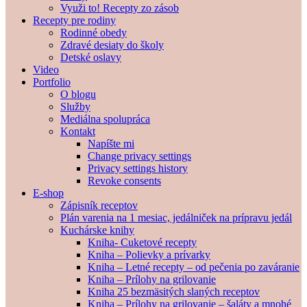
Využi to! Recepty zo zásob
Recepty pre rodiny
Rodinné obedy
Zdravé desiaty do školy
Detské oslavy
Video
Portfolio
O blogu
Služby
Mediálna spolupráca
Kontakt
Napíšte mi
Change privacy settings
Privacy settings history
Revoke consents
E-shop
Zápisník receptov
Plán varenia na 1 mesiac, jedálniček na prípravu jedál
Kuchárske knihy
Kniha- Cuketové recepty
Kniha – Polievky a prívarky
Kniha – Letné recepty – od pečenia po zaváranie
Kniha – Prílohy na grilovanie
Kniha 25 bezmäsitých slaných receptov
Kniha – Prílohy na grilovanie – šaláty a mnohé