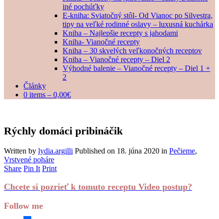
iné pochúťky
E-kniha: Sviatočný stôl- Od Vianoc po Silvestra,
tipy na veľké rodinné oslavy – luxusná kuchárka
Kniha – Najlepšie recepty s jahodami
Kniha- Vianočné recepty
Kniha – 30 skvelých veľkonočných receptov
Kniha – Vianočné recepty – Diel 2
Výhodné balenie – Vianočné recepty – Diel 1 +
2
Články
0 items –
0,00
€
Rýchly domáci pribináčik
Written by
lydia.argilli
Published on
18. júna 2020
in
Pečieme
,
Vrstvené poháre
Share
Pin It
Print
Chcete si pozrieť k tomuto receptu Video postup?
Follow me