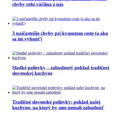
chyby robí väčšina z nás
3 najčastejšie chyby pri kysnutom ceste (a ako
sa im vyhnúť)
Sladké polievky – zabudnutý poklad tradičnej
slovenskej kuchyne
Tradičné slovenské polievky: poklad našej
kuchyne, na ktorý by sme nemali zabudnúť