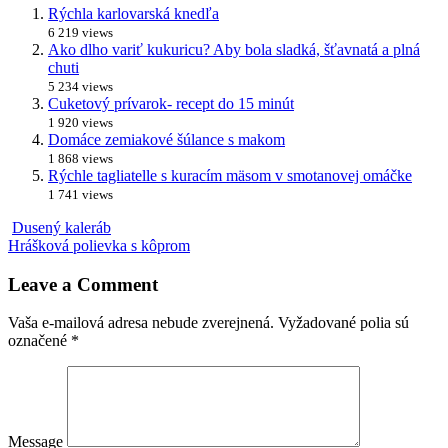
Rýchla karlovarská knedľa
6 219 views
Ako dlho variť kukuricu? Aby bola sladká, šťavnatá a plná
chuti
5 234 views
Cuketový prívarok- recept do 15 minút
1 920 views
Domáce zemiakové šúlance s makom
1 868 views
Rýchle tagliatelle s kuracím mäsom v smotanovej omáčke
1 741 views
Dusený kaleráb
Hrášková polievka s kôprom
Leave a Comment
Vaša e-mailová adresa nebude zverejnená.
Vyžadované polia sú
označené
*
Message