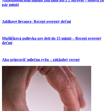
Najjednoduchšia mango zmrzlina len z 2 surovín – hotová za
pár minút
Jablkové lievance- Recept overený deťmi
Mušličková polievka pre deti do 15 minút – Recept overený
deťmi
Ako pripraviť mliečnu ryžu – základný recept