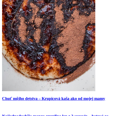
Chuť môjho detstva – Krupicová kaša ako od mojej mamy