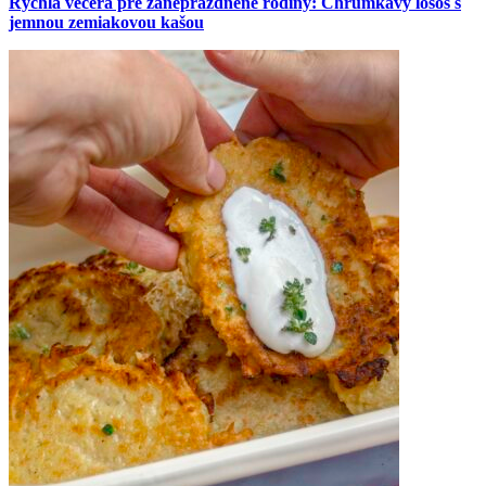
Rýchla večera pre zaneprázdnené rodiny: Chrumkavý losos s
jemnou zemiakovou kašou