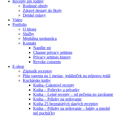
Recepty pre rodiny
Rodinné obedy
Zdravé desiaty do školy
Detské oslavy
Video
Portfolio
O blogu
Služby
Mediálna spolupráca
Kontakt
Napíšte mi
Change privacy settings
Privacy settings history
Revoke consents
E-shop
Zápisník receptov
Plán varenia na 1 mesiac, jedálniček na prípravu jedál
Kuchárske knihy
Kniha- Cuketové recepty
Kniha – Polievky a prívarky
Kniha – Letné recepty – od pečenia po zaváranie
Kniha – Prílohy na grilovanie
Kniha 25 bezmäsitých slaných receptov
Kniha – Prílohy na grilovanie – šaláty a mnohé
iné pochúťky