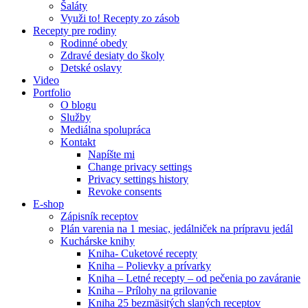
Šaláty
Využi to! Recepty zo zásob
Recepty pre rodiny
Rodinné obedy
Zdravé desiaty do školy
Detské oslavy
Video
Portfolio
O blogu
Služby
Mediálna spolupráca
Kontakt
Napíšte mi
Change privacy settings
Privacy settings history
Revoke consents
E-shop
Zápisník receptov
Plán varenia na 1 mesiac, jedálniček na prípravu jedál
Kuchárske knihy
Kniha- Cuketové recepty
Kniha – Polievky a prívarky
Kniha – Letné recepty – od pečenia po zaváranie
Kniha – Prílohy na grilovanie
Kniha 25 bezmäsitých slaných receptov