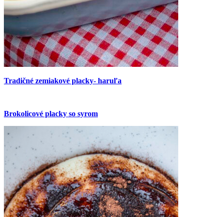
Tradičné zemiakové placky- haruľa
Brokolicové placky so syrom