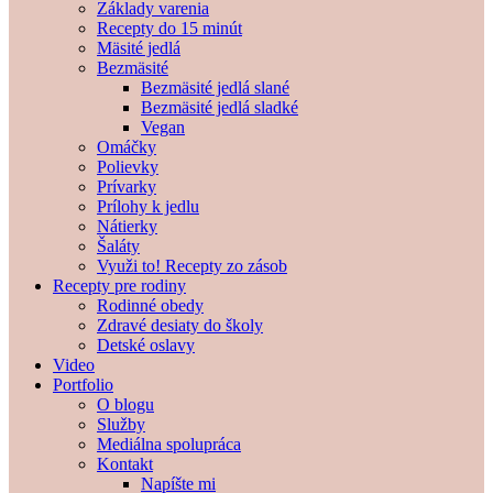
Základy varenia
Recepty do 15 minút
Mäsité jedlá
Bezmäsité
Bezmäsité jedlá slané
Bezmäsité jedlá sladké
Vegan
Omáčky
Polievky
Prívarky
Prílohy k jedlu
Nátierky
Šaláty
Využi to! Recepty zo zásob
Recepty pre rodiny
Rodinné obedy
Zdravé desiaty do školy
Detské oslavy
Video
Portfolio
O blogu
Služby
Mediálna spolupráca
Kontakt
Napíšte mi