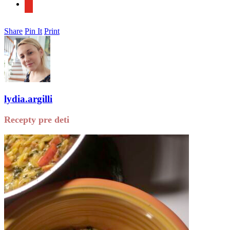
youtube
Share
Pin It
Print
lydia.argilli
Recepty pre deti