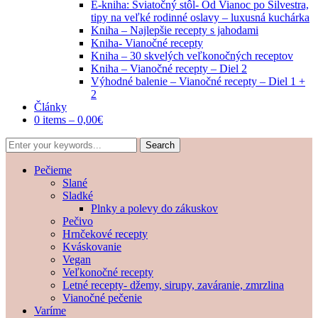
E-kniha: Sviatočný stôl- Od Vianoc po Silvestra,
tipy na veľké rodinné oslavy – luxusná kuchárka
Kniha – Najlepšie recepty s jahodami
Kniha- Vianočné recepty
Kniha – 30 skvelých veľkonočných receptov
Kniha – Vianočné recepty – Diel 2
Výhodné balenie – Vianočné recepty – Diel 1 +
2
Články
0 items –
0,00
€
Pečieme
Slané
Sladké
Plnky a polevy do zákuskov
Pečivo
Hrnčekové recepty
Kváskovanie
Vegan
Veľkonočné recepty
Letné recepty- džemy, sirupy, zaváranie, zmrzlina
Vianočné pečenie
Varíme