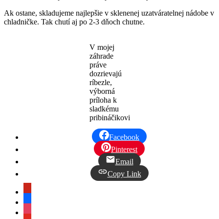
Ak ostane, skladujeme najlepšie v sklenenej uzatváratelnej nádobe v
chladničke. Tak chutí aj po 2-3 dňoch chutne.
V mojej
záhrade
práve
dozrievajú
ríbezle,
výborná
príloha k
sladkému
pribináčikovi
Facebook
Pinterest
Email
Copy Link
pinterest
facebook
instagram