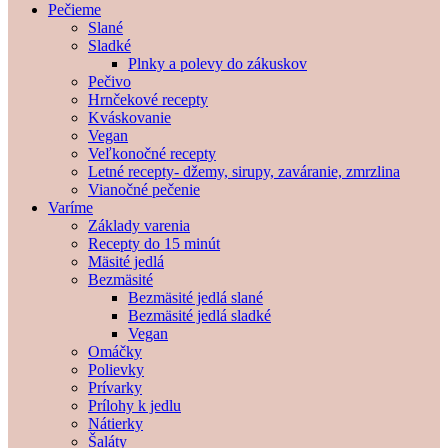
Pečieme
Slané
Sladké
Plnky a polevy do zákuskov
Pečivo
Hrnčekové recepty
Kváskovanie
Vegan
Veľkonočné recepty
Letné recepty- džemy, sirupy, zaváranie, zmrzlina
Vianočné pečenie
Varíme
Základy varenia
Recepty do 15 minút
Mäsité jedlá
Bezmäsité
Bezmäsité jedlá slané
Bezmäsité jedlá sladké
Vegan
Omáčky
Polievky
Prívarky
Prílohy k jedlu
Nátierky
Šaláty