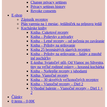
Change privacy settings
Privacy settings history
Revoke consents
E-shop
Zápisník receptov
Plán varenia na 1 mesiac, jedálniček na prípravu jedál
Kuchárske knihy
Kniha- Cuketové recepty
Kniha – Polievky a prívarky
Kniha – Letné recepty – od pečenia po zaváranie
Kniha – Prílohy na grilovanie
Kniha 25 bezmäsitých slaných receptov
Kniha – Prílohy na grilovanie – šaláty a mnohé
iné pochúťky
E-kniha: Sviatočný stôl- Od Vianoc po Silvestra,
tipy na veľké rodinné oslavy – luxusná kuchárka
Kniha – Najlepšie recepty s jahodami
Kniha- Vianočné recepty
Kniha – 30 skvelých veľkonočných receptov
Kniha – Vianočné recepty – Diel 2
Výhodné balenie – Vianočné recepty – Diel 1 +
2
Články
0 items –
0,00
€