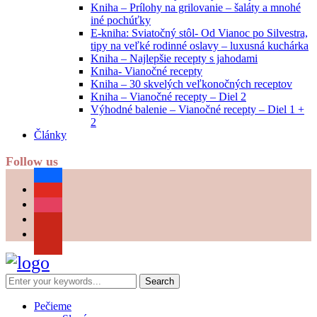
Kniha – Prílohy na grilovanie – šaláty a mnohé
iné pochúťky
E-kniha: Sviatočný stôl- Od Vianoc po Silvestra,
tipy na veľké rodinné oslavy – luxusná kuchárka
Kniha – Najlepšie recepty s jahodami
Kniha- Vianočné recepty
Kniha – 30 skvelých veľkonočných receptov
Kniha – Vianočné recepty – Diel 2
Výhodné balenie – Vianočné recepty – Diel 1 +
2
Články
Follow us
facebook
youtube
instagram
pinterest
Pečieme