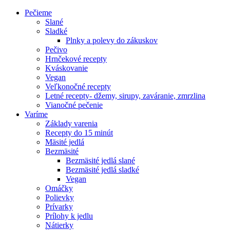
Pečieme
Slané
Sladké
Plnky a polevy do zákuskov
Pečivo
Hrnčekové recepty
Kváskovanie
Vegan
Veľkonočné recepty
Letné recepty- džemy, sirupy, zaváranie, zmrzlina
Vianočné pečenie
Varíme
Základy varenia
Recepty do 15 minút
Mäsité jedlá
Bezmäsité
Bezmäsité jedlá slané
Bezmäsité jedlá sladké
Vegan
Omáčky
Polievky
Prívarky
Prílohy k jedlu
Nátierky