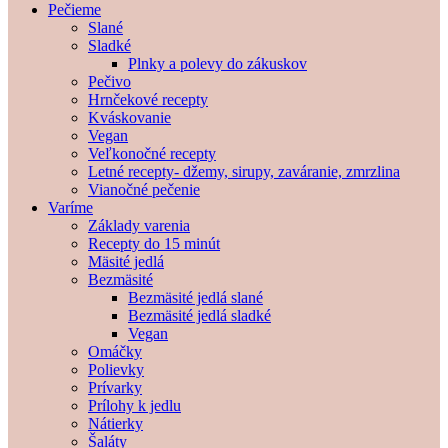
Pečieme
Slané
Sladké
Plnky a polevy do zákuskov
Pečivo
Hrnčekové recepty
Kváskovanie
Vegan
Veľkonočné recepty
Letné recepty- džemy, sirupy, zaváranie, zmrzlina
Vianočné pečenie
Varíme
Základy varenia
Recepty do 15 minút
Mäsité jedlá
Bezmäsité
Bezmäsité jedlá slané
Bezmäsité jedlá sladké
Vegan
Omáčky
Polievky
Prívarky
Prílohy k jedlu
Nátierky
Šaláty