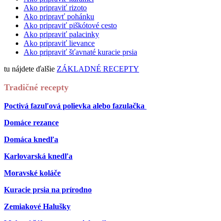
Ako pripraviť rizoto
Ako pripravť pohánku
Ako pripraviť piškótové cesto
Ako pripraviť palacinky
Ako pripraviť lievance
Ako pripraviť šťavnaté kuracie prsia
tu nájdete ďalšie
ZÁKLADNÉ RECEPTY
Tradičné recepty
Poctivá fazuľová polievka alebo fazulačka
Domáce rezance
Domáca knedľa
Karlovarská knedľa
Moravské koláče
Kuracie prsia na prírodno
Zemiakové Halušky