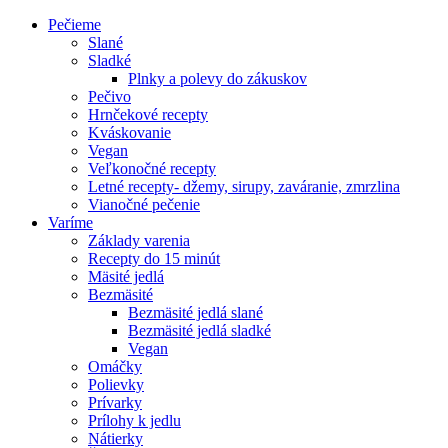
Pečieme
Slané
Sladké
Plnky a polevy do zákuskov
Pečivo
Hrnčekové recepty
Kváskovanie
Vegan
Veľkonočné recepty
Letné recepty- džemy, sirupy, zaváranie, zmrzlina
Vianočné pečenie
Varíme
Základy varenia
Recepty do 15 minút
Mäsité jedlá
Bezmäsité
Bezmäsité jedlá slané
Bezmäsité jedlá sladké
Vegan
Omáčky
Polievky
Prívarky
Prílohy k jedlu
Nátierky