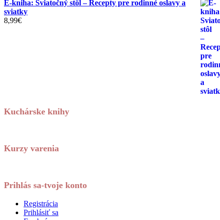
E-kniha: Sviatočný stôl – Recepty pre rodinné oslavy a
sviatky
8,99
€
Kuchárske knihy
Kurzy varenia
Prihlás sa-tvoje konto
Registrácia
Prihlásiť sa