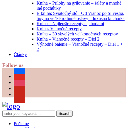
Kniha – Prílohy na grilovanie – šaláty a mnohé
iné pochúťky
E-kniha: Sviatočný stôl- Od Vianoc po Silvestra,
tipy na veľké rodinné oslavy – luxusná kuchárka
Kniha – Najlepšie recepty s jahodami
Kniha- Vianočné recepty
Kniha – 30 skvelých veľkonočných receptov
Kniha – Vianočné recepty – Diel 2
Výhodné balenie – Vianočné recepty – Diel 1 +
2
Články
Follow us
facebook
youtube
instagram
pinterest
Pečieme