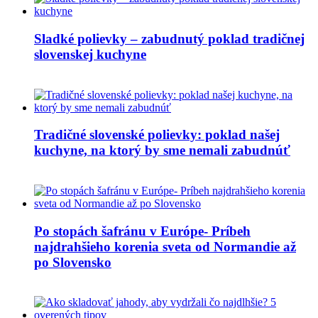
Sladké polievky – zabudnutý poklad tradičnej
slovenskej kuchyne
Tradičné slovenské polievky: poklad našej
kuchyne, na ktorý by sme nemali zabudnúť
Po stopách šafránu v Európe- Príbeh
najdrahšieho korenia sveta od Normandie až
po Slovensko