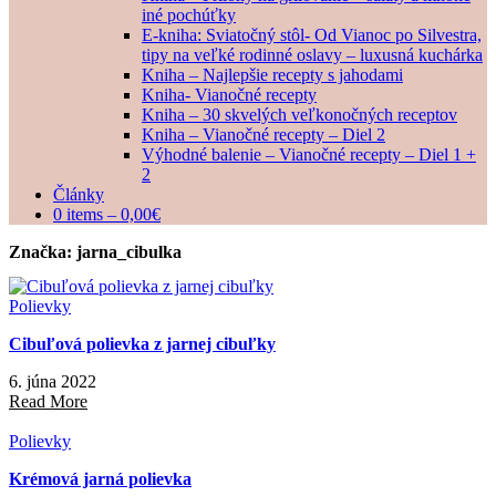
iné pochúťky
E-kniha: Sviatočný stôl- Od Vianoc po Silvestra,
tipy na veľké rodinné oslavy – luxusná kuchárka
Kniha – Najlepšie recepty s jahodami
Kniha- Vianočné recepty
Kniha – 30 skvelých veľkonočných receptov
Kniha – Vianočné recepty – Diel 2
Výhodné balenie – Vianočné recepty – Diel 1 +
2
Články
0 items –
0,00
€
Značka:
jarna_cibulka
Polievky
Cibuľová polievka z jarnej cibuľky
6. júna 2022
Read More
Polievky
Krémová jarná polievka