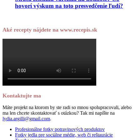
hovorí výskum na toto presvedčenie ľudí?
Aké recepty nájdete na www.recepis.sk
Kontaktujte ma
Máte projekt na ktorom by ste radi so mnou spolupracovali, alebo
ma len chcete skontaktovať s otázkou? Tak mi napíšte na
lydia.argilli@gmail.com
.
Profesionálne fotky potravinových produktov
Fotky jedla pre sociálne médie, web či reštaurácie