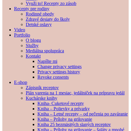
Využi to! Recepty zo zásob
Recepty pre rodiny
Rodinné obedy
Zdravé desiaty do školy
Detské oslavy
Video
Portfolio
O blogu
Služby
Mediálna spolupráca
Kontakt
Napíšte mi
Change privacy settings
Privacy settings history
Revoke consents
E-shop
Zápisník receptov
Plán varenia na 1 mesiac, jedálniček na prípravu jedál
Kuchárske knihy
Kniha- Cuketové recepty
Kniha – Polievky a prívarky
Kniha – Letné recepty – od pečenia po zaváranie
Kniha – Prílohy na grilovanie
Kniha 25 bezmäsitých slaných receptov
Kniha – Prílohy na grilovanie – šaláty a mnohé