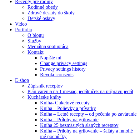
Recepty pre rodiny
Rodinné obedy
Zdravé desiaty do školy
Detské oslavy
Video
Portfolio
O blogu
Služby
Mediálna spolupráca
Kontakt
Napíšte mi
Change privacy settings
Privacy settings history
Revoke consents
E-shop
Zápisník receptov
Plán varenia na 1 mesiac, jedálniček na prípravu jedál
Kuchárske knihy
Kniha- Cuketové recepty
Kniha – Polievky a prívarky
Kniha – Letné recepty – od pečenia po zaváranie
Kniha – Prílohy na grilovanie
Kniha 25 bezmäsitých slaných receptov
Kniha – Prílohy na grilovanie – šaláty a mnohé
iné pochúťky