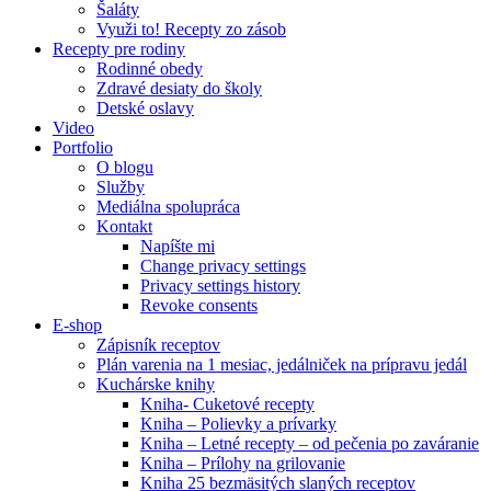
Šaláty
Využi to! Recepty zo zásob
Recepty pre rodiny
Rodinné obedy
Zdravé desiaty do školy
Detské oslavy
Video
Portfolio
O blogu
Služby
Mediálna spolupráca
Kontakt
Napíšte mi
Change privacy settings
Privacy settings history
Revoke consents
E-shop
Zápisník receptov
Plán varenia na 1 mesiac, jedálniček na prípravu jedál
Kuchárske knihy
Kniha- Cuketové recepty
Kniha – Polievky a prívarky
Kniha – Letné recepty – od pečenia po zaváranie
Kniha – Prílohy na grilovanie
Kniha 25 bezmäsitých slaných receptov