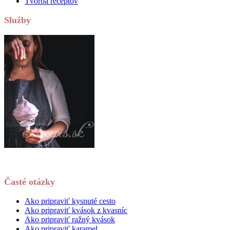
Tvorba receptov
Služby
Časté otázky
Ako pripraviť kysnuté cesto
Ako pripraviť kvások z kvasníc
Ako pripraviť ražný kvások
Ako pripraviť karamel