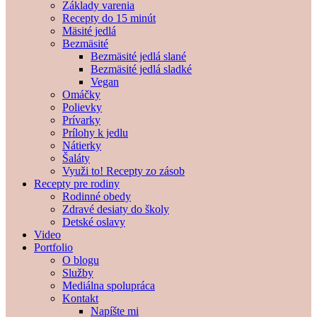
Základy varenia
Recepty do 15 minút
Mäsité jedlá
Bezmäsité
Bezmäsité jedlá slané
Bezmäsité jedlá sladké
Vegan
Omáčky
Polievky
Prívarky
Prílohy k jedlu
Nátierky
Šaláty
Využi to! Recepty zo zásob
Recepty pre rodiny
Rodinné obedy
Zdravé desiaty do školy
Detské oslavy
Video
Portfolio
O blogu
Služby
Mediálna spolupráca
Kontakt
Napíšte mi