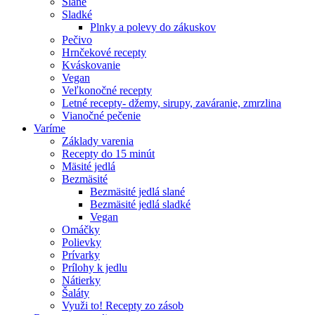
Slané
Sladké
Plnky a polevy do zákuskov
Pečivo
Hrnčekové recepty
Kváskovanie
Vegan
Veľkonočné recepty
Letné recepty- džemy, sirupy, zaváranie, zmrzlina
Vianočné pečenie
Varíme
Základy varenia
Recepty do 15 minút
Mäsité jedlá
Bezmäsité
Bezmäsité jedlá slané
Bezmäsité jedlá sladké
Vegan
Omáčky
Polievky
Prívarky
Prílohy k jedlu
Nátierky
Šaláty
Využi to! Recepty zo zásob