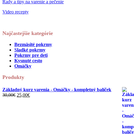
Rady a tipy na varenie a pečenie
Video recepty
Najčastejšie kategórie
Bezmäsité pokrmy
Sladké pokrmy
Pokrmy pre deti
Kysnuté cesto
Omáčky
Produkty
Základný kurz varenia - Omáčky - kompletný balíček
Pôvodná
Aktuálna
30,00
€
25,00
€
cena
cena
bola:
je:
30,00€.
25,00€.