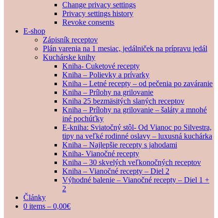
Change privacy settings
Privacy settings history
Revoke consents
E-shop
Zápisník receptov
Plán varenia na 1 mesiac, jedálniček na prípravu jedál
Kuchárske knihy
Kniha- Cuketové recepty
Kniha – Polievky a prívarky
Kniha – Letné recepty – od pečenia po zaváranie
Kniha – Prílohy na grilovanie
Kniha 25 bezmäsitých slaných receptov
Kniha – Prílohy na grilovanie – šaláty a mnohé
iné pochúťky
E-kniha: Sviatočný stôl- Od Vianoc po Silvestra,
tipy na veľké rodinné oslavy – luxusná kuchárka
Kniha – Najlepšie recepty s jahodami
Kniha- Vianočné recepty
Kniha – 30 skvelých veľkonočných receptov
Kniha – Vianočné recepty – Diel 2
Výhodné balenie – Vianočné recepty – Diel 1 +
2
Články
0 items –
0,00
€