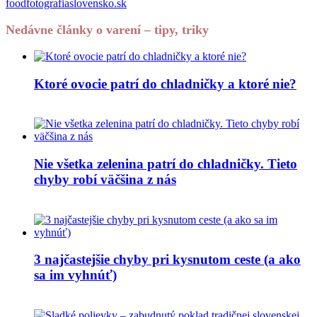
foodfotografiaslovensko.sk
Nedávne články o varení – tipy, triky
Ktoré ovocie patrí do chladničky a ktoré nie?
Nie všetka zelenina patrí do chladničky. Tieto
chyby robí väčšina z nás
3 najčastejšie chyby pri kysnutom ceste (a ako
sa im vyhnúť)