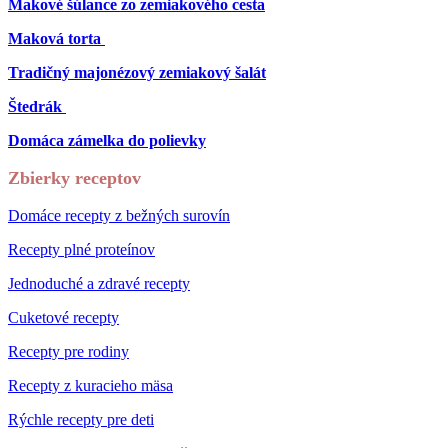
Makové šúlance zo zemiakového cesta
Maková torta
Tradičný majonézový zemiakový šalát
Štedrák
Domáca zámelka do polievky
Zbierky receptov
Domáce recepty z bežných surovín
Recepty plné proteínov
Jednoduché a zdravé recepty
Cuketové recepty
Recepty pre rodiny
Recepty z kuracieho mäsa
Rýchle recepty pre deti