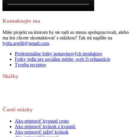
Kontaktujte ma
Máte projekt na ktorom by ste radi so mnou spolupracovali, alebo
ma len chcete skontaktovať s otázkou? Tak mi napíšte na
lydia.argilli@gmail.com
.
Profesionálne fotky potravinových produktov
Fotky jedla pre sociálne médie, web či reštaurácie
Tvorba receptov
Služby
Časté otázky
Ako pripraviť kysnuté cesto
Ako pripraviť kvások z kvasníc
Ako pripraviť ražný kvások