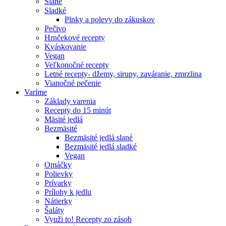
Slané
Sladké
Plnky a polevy do zákuskov
Pečivo
Hrnčekové recepty
Kváskovanie
Vegan
Veľkonočné recepty
Letné recepty- džemy, sirupy, zaváranie, zmrzlina
Vianočné pečenie
Varíme
Základy varenia
Recepty do 15 minút
Mäsité jedlá
Bezmäsité
Bezmäsité jedlá slané
Bezmäsité jedlá sladké
Vegan
Omáčky
Polievky
Prívarky
Prílohy k jedlu
Nátierky
Šaláty
Využi to! Recepty zo zásob