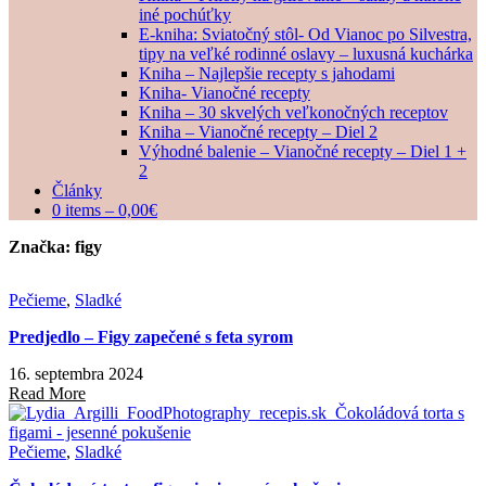
iné pochúťky
E-kniha: Sviatočný stôl- Od Vianoc po Silvestra,
tipy na veľké rodinné oslavy – luxusná kuchárka
Kniha – Najlepšie recepty s jahodami
Kniha- Vianočné recepty
Kniha – 30 skvelých veľkonočných receptov
Kniha – Vianočné recepty – Diel 2
Výhodné balenie – Vianočné recepty – Diel 1 +
2
Články
0 items –
0,00
€
Značka:
figy
Pečieme
,
Sladké
Predjedlo – Figy zapečené s feta syrom
16. septembra 2024
Read More
Pečieme
,
Sladké