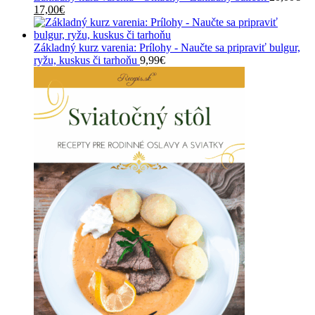
Pôvodná
Aktuálna
30,00€.
25,00€.
17,00
€
cena
cena
bola:
je:
20,00€.
17,00€.
Základný kurz varenia: Prílohy - Naučte sa pripraviť bulgur,
ryžu, kuskus či tarhoňu
9,99
€