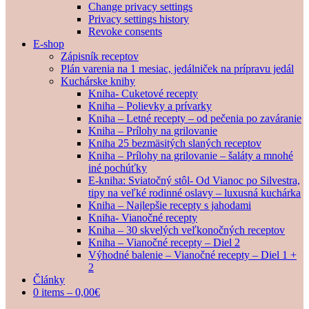
Change privacy settings
Privacy settings history
Revoke consents
E-shop
Zápisník receptov
Plán varenia na 1 mesiac, jedálniček na prípravu jedál
Kuchárske knihy
Kniha- Cuketové recepty
Kniha – Polievky a prívarky
Kniha – Letné recepty – od pečenia po zaváranie
Kniha – Prílohy na grilovanie
Kniha 25 bezmäsitých slaných receptov
Kniha – Prílohy na grilovanie – šaláty a mnohé
iné pochúťky
E-kniha: Sviatočný stôl- Od Vianoc po Silvestra,
tipy na veľké rodinné oslavy – luxusná kuchárka
Kniha – Najlepšie recepty s jahodami
Kniha- Vianočné recepty
Kniha – 30 skvelých veľkonočných receptov
Kniha – Vianočné recepty – Diel 2
Výhodné balenie – Vianočné recepty – Diel 1 +
2
Články
0 items –
0,00
€