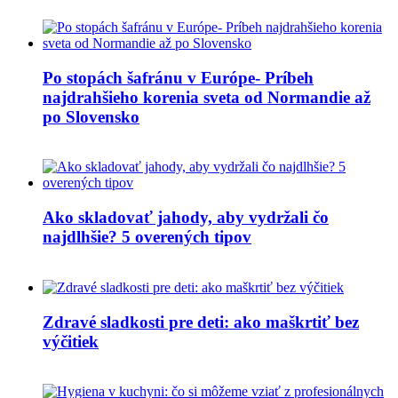
Po stopách šafránu v Európe- Príbeh
najdrahšieho korenia sveta od Normandie až
po Slovensko
Ako skladovať jahody, aby vydržali čo
najdlhšie? 5 overených tipov
Zdravé sladkosti pre deti: ako maškrtiť bez
výčitiek