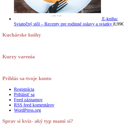
E-kniha:
Sviatočný stôl – Recepty pre rodinné oslavy a sviatky
8,99
€
Kuchárske knihy
Kurzy varenia
Prihlás sa-tvoje konto
Registrácia
Prihlásiť sa
Feed záznamov
RSS feed komentárov
WordPress.org
Sprav si kvíz- aký typ mami si?