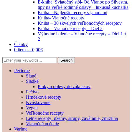
E-kniha: Sviatočný stôl- Od Vianoc po Silvestra,
tipy na veľké rodinné oslavy – luxusná kuchárka
Kniha – Najlepšie recepty s jahodami
Kniha- Vianočné recepty
Kniha – 30 skvelých veľkonočných receptov
Kniha – Vianočné recepty – Diel 2
Výhodné balenie – Vianočné recepty – Diel 1 +
2
Články
0 items –
0,00
€
Pečieme
Slané
Sladké
Plnky a polevy do zákuskov
Pečivo
Hrnčekové recepty
Kváskovanie
Vegan
Veľkonočné recepty
Letné recepty- džemy, sirupy, zaváranie, zmrzlina
Vianočné pečenie
Varíme