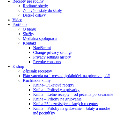
Recepty pre rodiny
Rodinné obedy
Zdravé desiaty do školy
Detské oslavy
Video
Portfolio
O blogu
Služby
Mediálna spolupráca
Kontakt
Napíšte mi
Change privacy settings
Privacy settings history
Revoke consents
E-shop
Zápisník receptov
Plán varenia na 1 mesiac, jedálniček na prípravu jedál
Kuchárske knihy
Kniha- Cuketové recepty
Kniha – Polievky a prívarky
Kniha – Letné recepty – od pečenia po zaváranie
Kniha – Prílohy na grilovanie
Kniha 25 bezmäsitých slaných receptov
Kniha – Prílohy na grilovanie – šaláty a mnohé
iné pochúťky