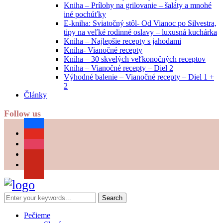
Kniha – Prílohy na grilovanie – šaláty a mnohé
iné pochúťky
E-kniha: Sviatočný stôl- Od Vianoc po Silvestra,
tipy na veľké rodinné oslavy – luxusná kuchárka
Kniha – Najlepšie recepty s jahodami
Kniha- Vianočné recepty
Kniha – 30 skvelých veľkonočných receptov
Kniha – Vianočné recepty – Diel 2
Výhodné balenie – Vianočné recepty – Diel 1 +
2
Články
Follow us
facebook
youtube
instagram
pinterest
Pečieme