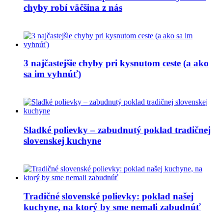
chyby robí väčšina z nás
3 najčastejšie chyby pri kysnutom ceste (a ako
sa im vyhnúť)
Sladké polievky – zabudnutý poklad tradičnej
slovenskej kuchyne
Tradičné slovenské polievky: poklad našej
kuchyne, na ktorý by sme nemali zabudnúť