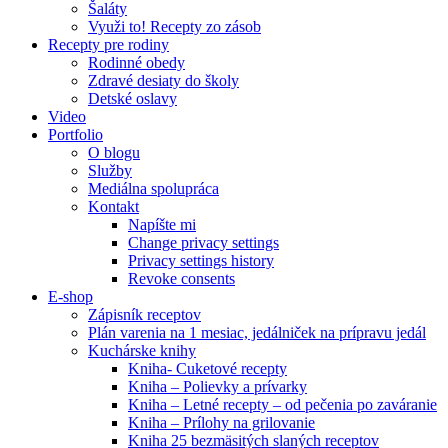
Šaláty
Využi to! Recepty zo zásob
Recepty pre rodiny
Rodinné obedy
Zdravé desiaty do školy
Detské oslavy
Video
Portfolio
O blogu
Služby
Mediálna spolupráca
Kontakt
Napíšte mi
Change privacy settings
Privacy settings history
Revoke consents
E-shop
Zápisník receptov
Plán varenia na 1 mesiac, jedálniček na prípravu jedál
Kuchárske knihy
Kniha- Cuketové recepty
Kniha – Polievky a prívarky
Kniha – Letné recepty – od pečenia po zaváranie
Kniha – Prílohy na grilovanie
Kniha 25 bezmäsitých slaných receptov