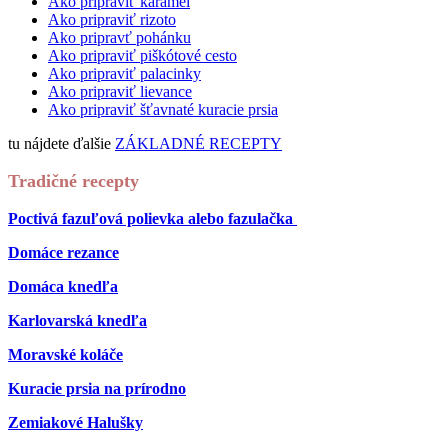
Ako pripraviť karamel
Ako pripraviť rizoto
Ako pripravť pohánku
Ako pripraviť piškótové cesto
Ako pripraviť palacinky
Ako pripraviť lievance
Ako pripraviť šťavnaté kuracie prsia
tu nájdete ďalšie
ZÁKLADNÉ RECEPTY
Tradičné recepty
Poctivá fazuľová polievka alebo fazulačka
Domáce rezance
Domáca knedľa
Karlovarská knedľa
Moravské koláče
Kuracie prsia na prírodno
Zemiakové Halušky