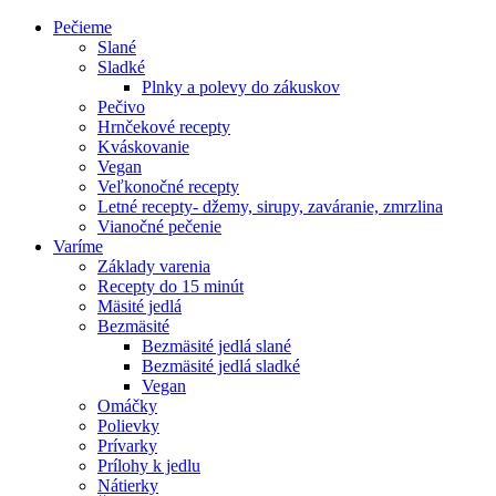
Pečieme
Slané
Sladké
Plnky a polevy do zákuskov
Pečivo
Hrnčekové recepty
Kváskovanie
Vegan
Veľkonočné recepty
Letné recepty- džemy, sirupy, zaváranie, zmrzlina
Vianočné pečenie
Varíme
Základy varenia
Recepty do 15 minút
Mäsité jedlá
Bezmäsité
Bezmäsité jedlá slané
Bezmäsité jedlá sladké
Vegan
Omáčky
Polievky
Prívarky
Prílohy k jedlu
Nátierky