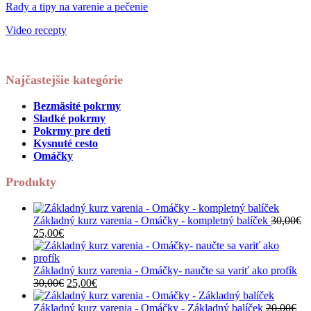
Rady a tipy na varenie a pečenie
Video recepty
Najčastejšie kategórie
Bezmäsité pokrmy
Sladké pokrmy
Pokrmy pre deti
Kysnuté cesto
Omáčky
Produkty
Základný kurz varenia - Omáčky - kompletný balíček
30,00
€
Pôvodná
Aktuálna
25,00
€
cena
cena
bola:
je:
30,00€.
25,00€.
Základný kurz varenia - Omáčky- naučte sa variť ako profík
Pôvodná
Aktuálna
30,00
€
25,00
€
cena
cena
bola:
je:
Základný kurz varenia - Omáčky - Základný balíček
20,00
€