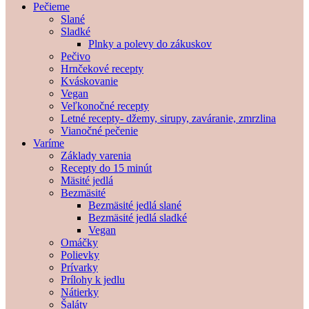
Pečieme
Slané
Sladké
Plnky a polevy do zákuskov
Pečivo
Hrnčekové recepty
Kváskovanie
Vegan
Veľkonočné recepty
Letné recepty- džemy, sirupy, zaváranie, zmrzlina
Vianočné pečenie
Varíme
Základy varenia
Recepty do 15 minút
Mäsité jedlá
Bezmäsité
Bezmäsité jedlá slané
Bezmäsité jedlá sladké
Vegan
Omáčky
Polievky
Prívarky
Prílohy k jedlu
Nátierky
Šaláty