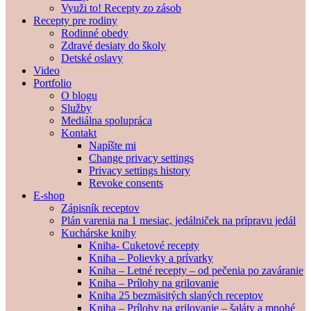
Využi to! Recepty zo zásob
Recepty pre rodiny
Rodinné obedy
Zdravé desiaty do školy
Detské oslavy
Video
Portfolio
O blogu
Služby
Mediálna spolupráca
Kontakt
Napíšte mi
Change privacy settings
Privacy settings history
Revoke consents
E-shop
Zápisník receptov
Plán varenia na 1 mesiac, jedálniček na prípravu jedál
Kuchárske knihy
Kniha- Cuketové recepty
Kniha – Polievky a prívarky
Kniha – Letné recepty – od pečenia po zaváranie
Kniha – Prílohy na grilovanie
Kniha 25 bezmäsitých slaných receptov
Kniha – Prílohy na grilovanie – šaláty a mnohé