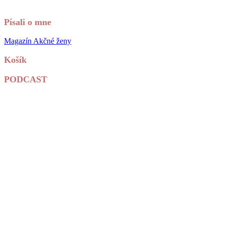
Písali o mne
Magazín Akčné ženy
Košík
PODCAST