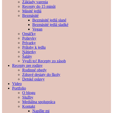
Základy varenia
Recepty do 15 minút
Mäsité jedlá
Bezmäsité
Bezmäsité jedlá slané
Bezmäsité jedlá sladké
Vegan
Omáčky
Polievky
Prívarky
Prílohy k jedlu
Nátierky
Šaláty
Využi to! Recepty zo zásob
Recepty pre rodiny
Rodinné obedy
Zdravé desiaty do školy
Detské oslavy
Video
Portfolio
O blogu
Služby
Mediálna spolupráca
Kontakt
Napíšte mi