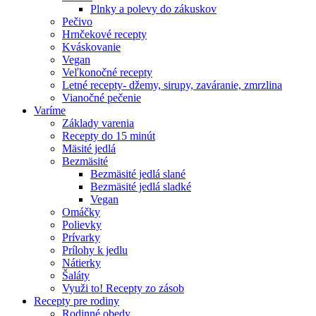
Plnky a polevy do zákuskov
Pečivo
Hrnčekové recepty
Kváskovanie
Vegan
Veľkonočné recepty
Letné recepty- džemy, sirupy, zaváranie, zmrzlina
Vianočné pečenie
Varíme
Základy varenia
Recepty do 15 minút
Mäsité jedlá
Bezmäsité
Bezmäsité jedlá slané
Bezmäsité jedlá sladké
Vegan
Omáčky
Polievky
Prívarky
Prílohy k jedlu
Nátierky
Šaláty
Využi to! Recepty zo zásob
Recepty pre rodiny
Rodinné obedy