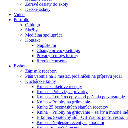
Zdravé desiaty do školy
Detské oslavy
Video
Portfolio
O blogu
Služby
Mediálna spolupráca
Kontakt
Napíšte mi
Change privacy settings
Privacy settings history
Revoke consents
E-shop
Zápisník receptov
Plán varenia na 1 mesiac, jedálniček na prípravu jedál
Kuchárske knihy
Kniha- Cuketové recepty
Kniha – Polievky a prívarky
Kniha – Letné recepty – od pečenia po zaváranie
Kniha – Prílohy na grilovanie
Kniha 25 bezmäsitých slaných receptov
Kniha – Prílohy na grilovanie – šaláty a mnohé i
E-kniha: Sviatočný stôl- Od Vianoc po Silvestra, 
Kniha – Najlepšie recepty s jahodami
Kniha- Vianočné recepty