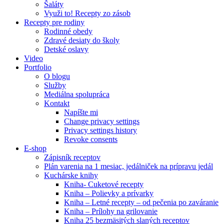
Šaláty
Využi to! Recepty zo zásob
Recepty pre rodiny
Rodinné obedy
Zdravé desiaty do školy
Detské oslavy
Video
Portfolio
O blogu
Služby
Mediálna spolupráca
Kontakt
Napíšte mi
Change privacy settings
Privacy settings history
Revoke consents
E-shop
Zápisník receptov
Plán varenia na 1 mesiac, jedálniček na prípravu jedál
Kuchárske knihy
Kniha- Cuketové recepty
Kniha – Polievky a prívarky
Kniha – Letné recepty – od pečenia po zaváranie
Kniha – Prílohy na grilovanie
Kniha 25 bezmäsitých slaných receptov