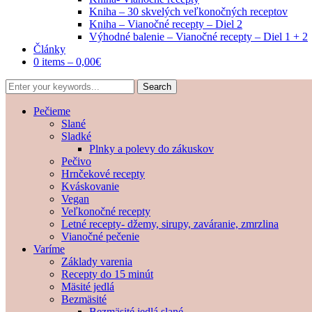
Kniha – 30 skvelých veľkonočných receptov
Kniha – Vianočné recepty – Diel 2
Výhodné balenie – Vianočné recepty – Diel 1 + 2
Články
0 items –
0,00
€
Pečieme
Slané
Sladké
Plnky a polevy do zákuskov
Pečivo
Hrnčekové recepty
Kváskovanie
Vegan
Veľkonočné recepty
Letné recepty- džemy, sirupy, zaváranie, zmrzlina
Vianočné pečenie
Varíme
Základy varenia
Recepty do 15 minút
Mäsité jedlá
Bezmäsité
Bezmäsité jedlá slané