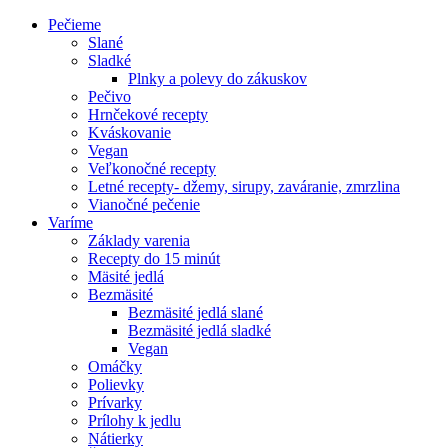
Pečieme
Slané
Sladké
Plnky a polevy do zákuskov
Pečivo
Hrnčekové recepty
Kváskovanie
Vegan
Veľkonočné recepty
Letné recepty- džemy, sirupy, zaváranie, zmrzlina
Vianočné pečenie
Varíme
Základy varenia
Recepty do 15 minút
Mäsité jedlá
Bezmäsité
Bezmäsité jedlá slané
Bezmäsité jedlá sladké
Vegan
Omáčky
Polievky
Prívarky
Prílohy k jedlu
Nátierky