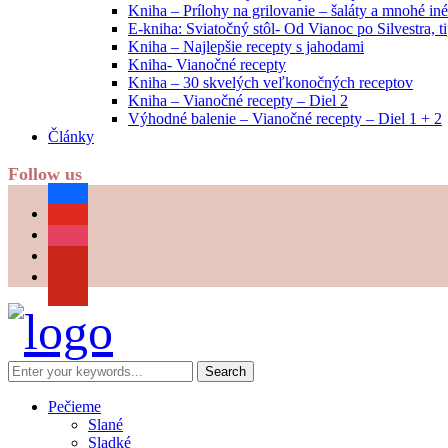
Kniha – Prílohy na grilovanie – šaláty a mnohé i
E-kniha: Sviatočný stôl- Od Vianoc po Silvestra, 
Kniha – Najlepšie recepty s jahodami
Kniha- Vianočné recepty
Kniha – 30 skvelých veľkonočných receptov
Kniha – Vianočné recepty – Diel 2
Výhodné balenie – Vianočné recepty – Diel 1 + 2
Články
Follow us
facebook
youtube
instagram
pinterest
Pečieme
Slané
Sladké