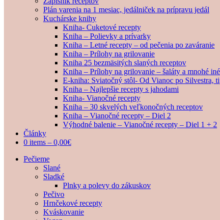
Zápisník receptov
Plán varenia na 1 mesiac, jedálniček na prípravu jedál
Kuchárske knihy
Kniha- Cuketové recepty
Kniha – Polievky a prívarky
Kniha – Letné recepty – od pečenia po zaváranie
Kniha – Prílohy na grilovanie
Kniha 25 bezmäsitých slaných receptov
Kniha – Prílohy na grilovanie – šaláty a mnohé i
E-kniha: Sviatočný stôl- Od Vianoc po Silvestra, 
Kniha – Najlepšie recepty s jahodami
Kniha- Vianočné recepty
Kniha – 30 skvelých veľkonočných receptov
Kniha – Vianočné recepty – Diel 2
Výhodné balenie – Vianočné recepty – Diel 1 + 2
Články
0 items –
0,00
€
Pečieme
Slané
Sladké
Plnky a polevy do zákuskov
Pečivo
Hrnčekové recepty
Kváskovanie