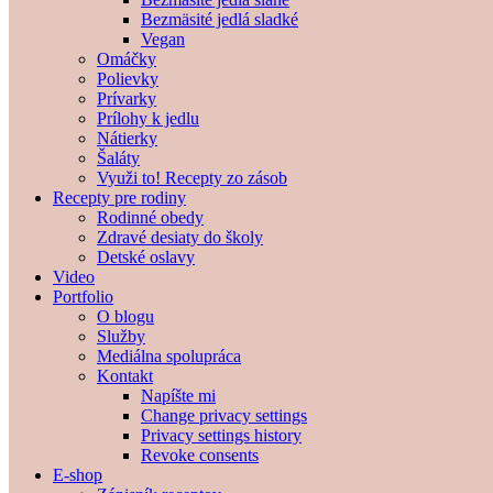
Bezmäsité jedlá sladké
Vegan
Omáčky
Polievky
Prívarky
Prílohy k jedlu
Nátierky
Šaláty
Využi to! Recepty zo zásob
Recepty pre rodiny
Rodinné obedy
Zdravé desiaty do školy
Detské oslavy
Video
Portfolio
O blogu
Služby
Mediálna spolupráca
Kontakt
Napíšte mi
Change privacy settings
Privacy settings history
Revoke consents
E-shop