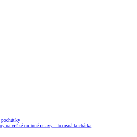
né pochúťky
tipy na veľké rodinné oslavy – luxusná kuchárka