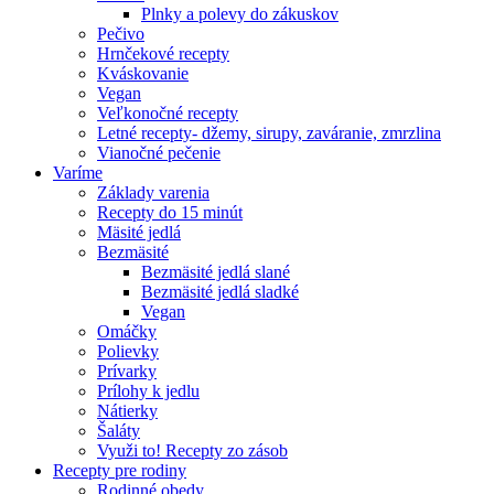
Plnky a polevy do zákuskov
Pečivo
Hrnčekové recepty
Kváskovanie
Vegan
Veľkonočné recepty
Letné recepty- džemy, sirupy, zaváranie, zmrzlina
Vianočné pečenie
Varíme
Základy varenia
Recepty do 15 minút
Mäsité jedlá
Bezmäsité
Bezmäsité jedlá slané
Bezmäsité jedlá sladké
Vegan
Omáčky
Polievky
Prívarky
Prílohy k jedlu
Nátierky
Šaláty
Využi to! Recepty zo zásob
Recepty pre rodiny
Rodinné obedy