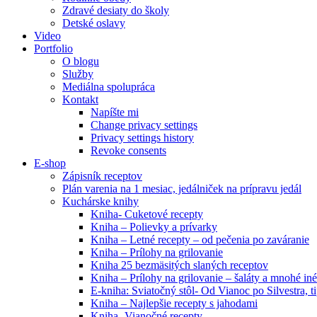
Zdravé desiaty do školy
Detské oslavy
Video
Portfolio
O blogu
Služby
Mediálna spolupráca
Kontakt
Napíšte mi
Change privacy settings
Privacy settings history
Revoke consents
E-shop
Zápisník receptov
Plán varenia na 1 mesiac, jedálniček na prípravu jedál
Kuchárske knihy
Kniha- Cuketové recepty
Kniha – Polievky a prívarky
Kniha – Letné recepty – od pečenia po zaváranie
Kniha – Prílohy na grilovanie
Kniha 25 bezmäsitých slaných receptov
Kniha – Prílohy na grilovanie – šaláty a mnohé i
E-kniha: Sviatočný stôl- Od Vianoc po Silvestra, 
Kniha – Najlepšie recepty s jahodami
Kniha- Vianočné recepty