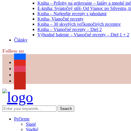
Kniha – Prílohy na grilovanie – šaláty a mnohé i
E-kniha: Sviatočný stôl- Od Vianoc po Silvestra, 
Kniha – Najlepšie recepty s jahodami
Kniha- Vianočné recepty
Kniha – 30 skvelých veľkonočných receptov
Kniha – Vianočné recepty – Diel 2
Výhodné balenie – Vianočné recepty – Diel 1 + 2
Články
Follow us
facebook
youtube
instagram
pinterest
Pečieme
Slané
Sladké