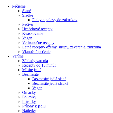
Pečieme
Slané
Sladké
Plnky a polevy do zákuskov
Pečivo
Hrnčekové recepty
Kváskovanie
Vegan
Veľkonočné recepty
Letné recepty- džemy, sirupy, zaváranie, zmrzlina
Vianočné pečenie
Varíme
Základy varenia
Recepty do 15 minút
Mäsité jedlá
Bezmäsité
Bezmäsité jedlá slané
Bezmäsité jedlá sladké
Vegan
Omáčky
Polievky
Prívarky
Prílohy k jedlu
Nátierky