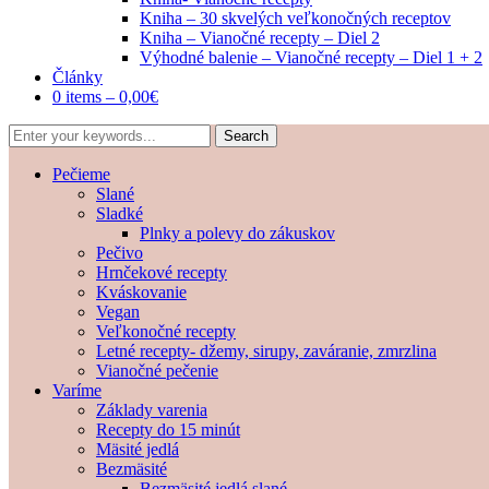
Kniha – 30 skvelých veľkonočných receptov
Kniha – Vianočné recepty – Diel 2
Výhodné balenie – Vianočné recepty – Diel 1 + 2
Články
0 items –
0,00
€
Pečieme
Slané
Sladké
Plnky a polevy do zákuskov
Pečivo
Hrnčekové recepty
Kváskovanie
Vegan
Veľkonočné recepty
Letné recepty- džemy, sirupy, zaváranie, zmrzlina
Vianočné pečenie
Varíme
Základy varenia
Recepty do 15 minút
Mäsité jedlá
Bezmäsité
Bezmäsité jedlá slané