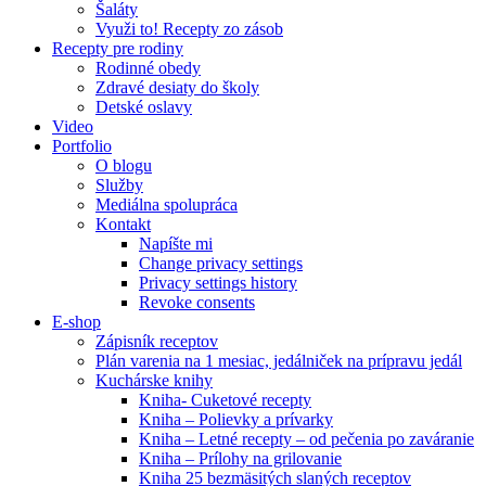
Šaláty
Využi to! Recepty zo zásob
Recepty pre rodiny
Rodinné obedy
Zdravé desiaty do školy
Detské oslavy
Video
Portfolio
O blogu
Služby
Mediálna spolupráca
Kontakt
Napíšte mi
Change privacy settings
Privacy settings history
Revoke consents
E-shop
Zápisník receptov
Plán varenia na 1 mesiac, jedálniček na prípravu jedál
Kuchárske knihy
Kniha- Cuketové recepty
Kniha – Polievky a prívarky
Kniha – Letné recepty – od pečenia po zaváranie
Kniha – Prílohy na grilovanie
Kniha 25 bezmäsitých slaných receptov