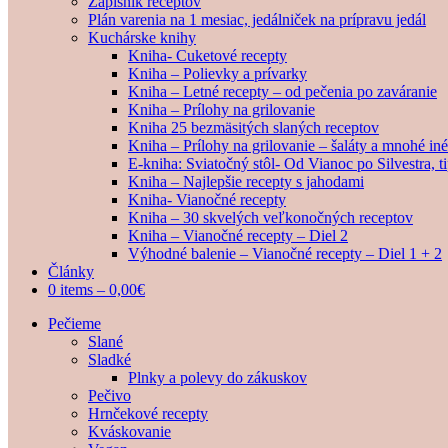
Zápisník receptov
Plán varenia na 1 mesiac, jedálniček na prípravu jedál
Kuchárske knihy
Kniha- Cuketové recepty
Kniha – Polievky a prívarky
Kniha – Letné recepty – od pečenia po zaváranie
Kniha – Prílohy na grilovanie
Kniha 25 bezmäsitých slaných receptov
Kniha – Prílohy na grilovanie – šaláty a mnohé i
E-kniha: Sviatočný stôl- Od Vianoc po Silvestra, 
Kniha – Najlepšie recepty s jahodami
Kniha- Vianočné recepty
Kniha – 30 skvelých veľkonočných receptov
Kniha – Vianočné recepty – Diel 2
Výhodné balenie – Vianočné recepty – Diel 1 + 2
Články
0 items –
0,00
€
Pečieme
Slané
Sladké
Plnky a polevy do zákuskov
Pečivo
Hrnčekové recepty
Kváskovanie