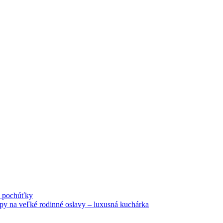
né pochúťky
tipy na veľké rodinné oslavy – luxusná kuchárka