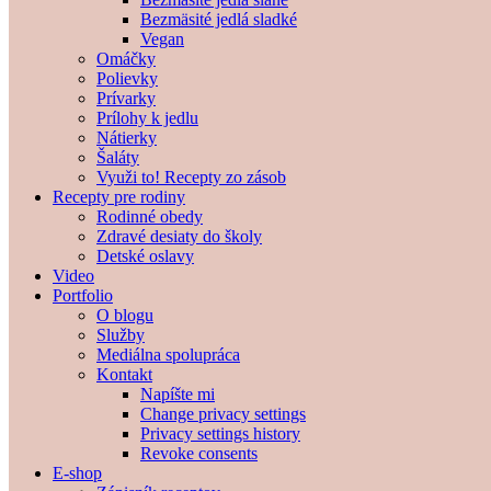
Bezmäsité jedlá sladké
Vegan
Omáčky
Polievky
Prívarky
Prílohy k jedlu
Nátierky
Šaláty
Využi to! Recepty zo zásob
Recepty pre rodiny
Rodinné obedy
Zdravé desiaty do školy
Detské oslavy
Video
Portfolio
O blogu
Služby
Mediálna spolupráca
Kontakt
Napíšte mi
Change privacy settings
Privacy settings history
Revoke consents
E-shop