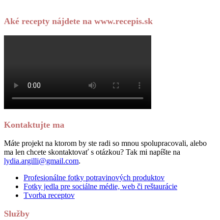
Aké recepty nájdete na www.recepis.sk
Kontaktujte ma
Máte projekt na ktorom by ste radi so mnou spolupracovali, alebo
ma len chcete skontaktovať s otázkou? Tak mi napíšte na
lydia.argilli@gmail.com
.
Profesionálne fotky potravinových produktov
Fotky jedla pre sociálne médie, web či reštaurácie
Tvorba receptov
Služby