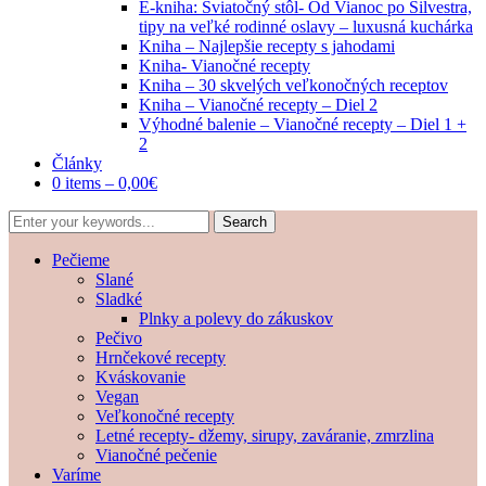
E-kniha: Sviatočný stôl- Od Vianoc po Silvestra,
tipy na veľké rodinné oslavy – luxusná kuchárka
Kniha – Najlepšie recepty s jahodami
Kniha- Vianočné recepty
Kniha – 30 skvelých veľkonočných receptov
Kniha – Vianočné recepty – Diel 2
Výhodné balenie – Vianočné recepty – Diel 1 +
2
Články
0 items –
0,00
€
Pečieme
Slané
Sladké
Plnky a polevy do zákuskov
Pečivo
Hrnčekové recepty
Kváskovanie
Vegan
Veľkonočné recepty
Letné recepty- džemy, sirupy, zaváranie, zmrzlina
Vianočné pečenie
Varíme