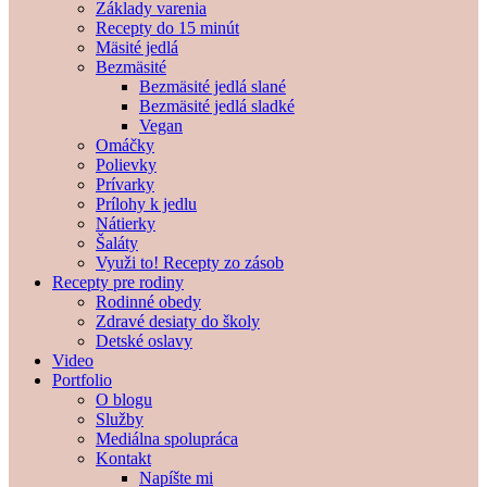
Základy varenia
Recepty do 15 minút
Mäsité jedlá
Bezmäsité
Bezmäsité jedlá slané
Bezmäsité jedlá sladké
Vegan
Omáčky
Polievky
Prívarky
Prílohy k jedlu
Nátierky
Šaláty
Využi to! Recepty zo zásob
Recepty pre rodiny
Rodinné obedy
Zdravé desiaty do školy
Detské oslavy
Video
Portfolio
O blogu
Služby
Mediálna spolupráca
Kontakt
Napíšte mi