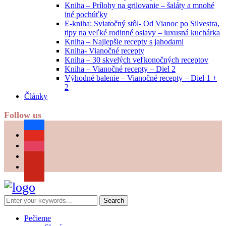
Kniha – Prílohy na grilovanie – šaláty a mnohé
iné pochúťky
E-kniha: Sviatočný stôl- Od Vianoc po Silvestra,
tipy na veľké rodinné oslavy – luxusná kuchárka
Kniha – Najlepšie recepty s jahodami
Kniha- Vianočné recepty
Kniha – 30 skvelých veľkonočných receptov
Kniha – Vianočné recepty – Diel 2
Výhodné balenie – Vianočné recepty – Diel 1 +
2
Články
Follow us
facebook
youtube
instagram
pinterest
Pečieme