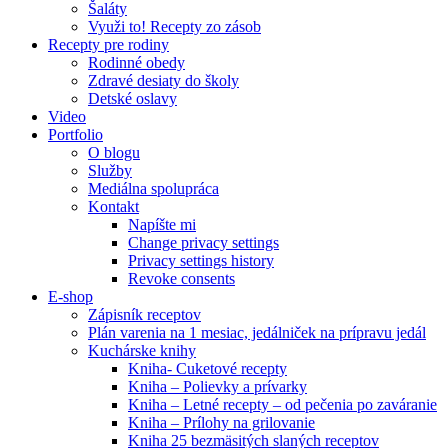
Šaláty
Využi to! Recepty zo zásob
Recepty pre rodiny
Rodinné obedy
Zdravé desiaty do školy
Detské oslavy
Video
Portfolio
O blogu
Služby
Mediálna spolupráca
Kontakt
Napíšte mi
Change privacy settings
Privacy settings history
Revoke consents
E-shop
Zápisník receptov
Plán varenia na 1 mesiac, jedálniček na prípravu jedál
Kuchárske knihy
Kniha- Cuketové recepty
Kniha – Polievky a prívarky
Kniha – Letné recepty – od pečenia po zaváranie
Kniha – Prílohy na grilovanie
Kniha 25 bezmäsitých slaných receptov