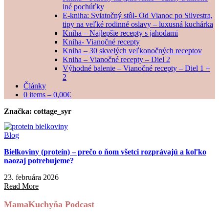
iné pochúťky
E-kniha: Sviatočný stôl- Od Vianoc po Silvestra,
tipy na veľké rodinné oslavy – luxusná kuchárka
Kniha – Najlepšie recepty s jahodami
Kniha- Vianočné recepty
Kniha – 30 skvelých veľkonočných receptov
Kniha – Vianočné recepty – Diel 2
Výhodné balenie – Vianočné recepty – Diel 1 +
2
Články
0 items –
0,00
€
Značka:
cottage_syr
Blog
Bielkoviny (proteín) – prečo o ňom všetci rozprávajú a koľko
naozaj potrebujeme?
23. februára 2026
Read More
MamaKuchyňa Podcast