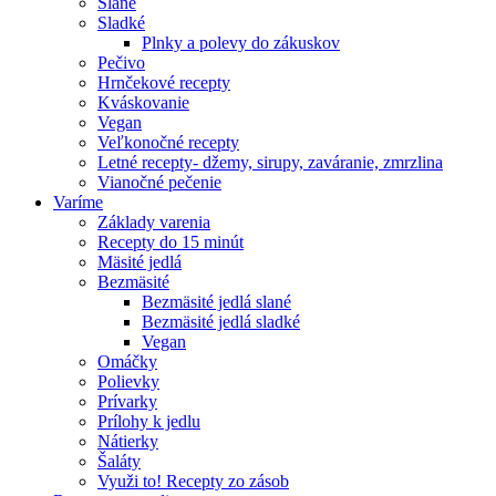
Slané
Sladké
Plnky a polevy do zákuskov
Pečivo
Hrnčekové recepty
Kváskovanie
Vegan
Veľkonočné recepty
Letné recepty- džemy, sirupy, zaváranie, zmrzlina
Vianočné pečenie
Varíme
Základy varenia
Recepty do 15 minút
Mäsité jedlá
Bezmäsité
Bezmäsité jedlá slané
Bezmäsité jedlá sladké
Vegan
Omáčky
Polievky
Prívarky
Prílohy k jedlu
Nátierky
Šaláty
Využi to! Recepty zo zásob