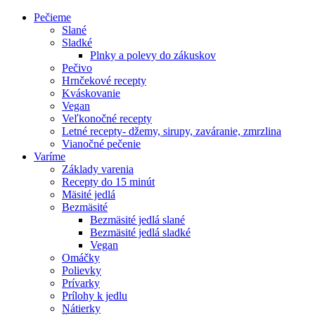
Pečieme
Slané
Sladké
Plnky a polevy do zákuskov
Pečivo
Hrnčekové recepty
Kváskovanie
Vegan
Veľkonočné recepty
Letné recepty- džemy, sirupy, zaváranie, zmrzlina
Vianočné pečenie
Varíme
Základy varenia
Recepty do 15 minút
Mäsité jedlá
Bezmäsité
Bezmäsité jedlá slané
Bezmäsité jedlá sladké
Vegan
Omáčky
Polievky
Prívarky
Prílohy k jedlu
Nátierky