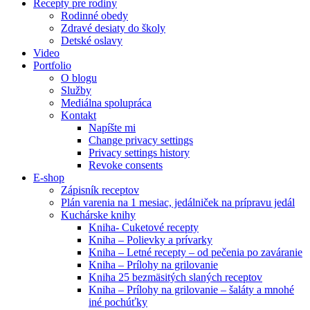
Recepty pre rodiny
Rodinné obedy
Zdravé desiaty do školy
Detské oslavy
Video
Portfolio
O blogu
Služby
Mediálna spolupráca
Kontakt
Napíšte mi
Change privacy settings
Privacy settings history
Revoke consents
E-shop
Zápisník receptov
Plán varenia na 1 mesiac, jedálniček na prípravu jedál
Kuchárske knihy
Kniha- Cuketové recepty
Kniha – Polievky a prívarky
Kniha – Letné recepty – od pečenia po zaváranie
Kniha – Prílohy na grilovanie
Kniha 25 bezmäsitých slaných receptov
Kniha – Prílohy na grilovanie – šaláty a mnohé
iné pochúťky