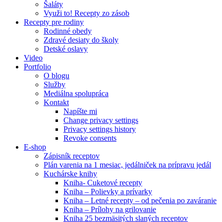
Šaláty
Využi to! Recepty zo zásob
Recepty pre rodiny
Rodinné obedy
Zdravé desiaty do školy
Detské oslavy
Video
Portfolio
O blogu
Služby
Mediálna spolupráca
Kontakt
Napíšte mi
Change privacy settings
Privacy settings history
Revoke consents
E-shop
Zápisník receptov
Plán varenia na 1 mesiac, jedálniček na prípravu jedál
Kuchárske knihy
Kniha- Cuketové recepty
Kniha – Polievky a prívarky
Kniha – Letné recepty – od pečenia po zaváranie
Kniha – Prílohy na grilovanie
Kniha 25 bezmäsitých slaných receptov