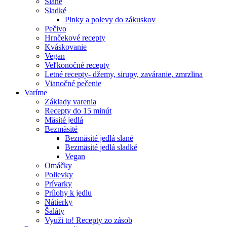
Slané
Sladké
Plnky a polevy do zákuskov
Pečivo
Hrnčekové recepty
Kváskovanie
Vegan
Veľkonočné recepty
Letné recepty- džemy, sirupy, zaváranie, zmrzlina
Vianočné pečenie
Varíme
Základy varenia
Recepty do 15 minút
Mäsité jedlá
Bezmäsité
Bezmäsité jedlá slané
Bezmäsité jedlá sladké
Vegan
Omáčky
Polievky
Prívarky
Prílohy k jedlu
Nátierky
Šaláty
Využi to! Recepty zo zásob