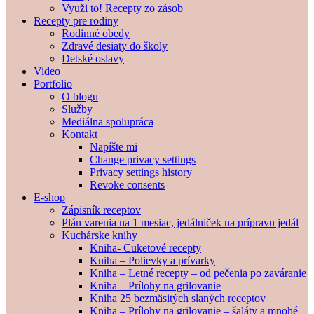
Využi to! Recepty zo zásob
Recepty pre rodiny
Rodinné obedy
Zdravé desiaty do školy
Detské oslavy
Video
Portfolio
O blogu
Služby
Mediálna spolupráca
Kontakt
Napíšte mi
Change privacy settings
Privacy settings history
Revoke consents
E-shop
Zápisník receptov
Plán varenia na 1 mesiac, jedálniček na prípravu jedál
Kuchárske knihy
Kniha- Cuketové recepty
Kniha – Polievky a prívarky
Kniha – Letné recepty – od pečenia po zaváranie
Kniha – Prílohy na grilovanie
Kniha 25 bezmäsitých slaných receptov
Kniha – Prílohy na grilovanie – šaláty a mnohé