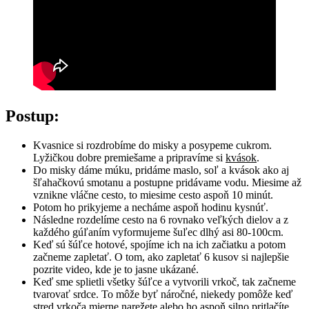
Postup:
Kvasnice si rozdrobíme do misky a posypeme cukrom.
Lyžičkou dobre premiešame a pripravíme si
kvások
.
Do misky dáme múku, pridáme maslo, soľ a kvások ako aj
šľahačkovú smotanu a postupne pridávame vodu. Miesime až
vznikne vláčne cesto, to miesime cesto aspoň 10 minút.
Potom ho prikyjeme a necháme aspoň hodinu kysnúť.
Následne rozdelíme cesto na 6 rovnako veľkých dielov a z
každého gúľaním vyformujeme šuľec dlhý asi 80-100cm.
Keď sú šúľce hotové, spojíme ich na ich začiatku a potom
začneme zapletať. O tom, ako zapletať 6 kusov si najlepšie
pozrite video, kde je to jasne ukázané.
Keď sme splietli všetky šúľce a vytvorili vrkoč, tak začneme
tvarovať srdce. To môže byť náročné, niekedy pomôže keď
stred vrkoča mierne narežete alebo ho aspoň silno pritlačíte