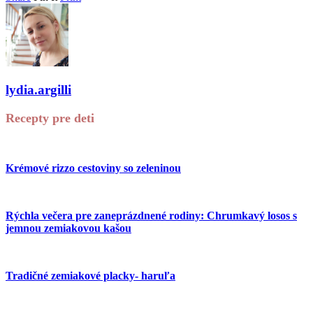
lydia.argilli
Recepty pre deti
Krémové rizzo cestoviny so zeleninou
Rýchla večera pre zaneprázdnené rodiny: Chrumkavý losos s
jemnou zemiakovou kašou
Tradičné zemiakové placky- haruľa