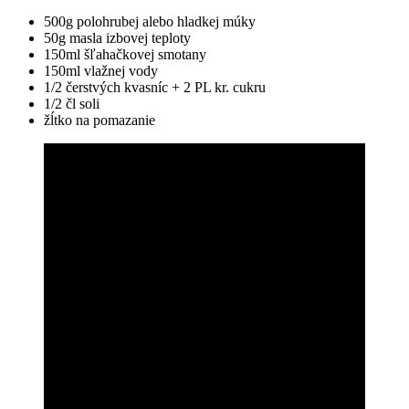
500g polohrubej alebo hladkej múky
50g masla izbovej teploty
150ml šľahačkovej smotany
150ml vlažnej vody
1/2 čerstvých kvasníc + 2 PL kr. cukru
1/2 čl soli
žĺtko na pomazanie