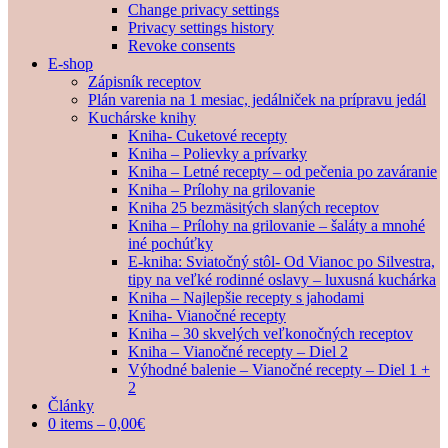
Change privacy settings
Privacy settings history
Revoke consents
E-shop
Zápisník receptov
Plán varenia na 1 mesiac, jedálniček na prípravu jedál
Kuchárske knihy
Kniha- Cuketové recepty
Kniha – Polievky a prívarky
Kniha – Letné recepty – od pečenia po zaváranie
Kniha – Prílohy na grilovanie
Kniha 25 bezmäsitých slaných receptov
Kniha – Prílohy na grilovanie – šaláty a mnohé
iné pochúťky
E-kniha: Sviatočný stôl- Od Vianoc po Silvestra,
tipy na veľké rodinné oslavy – luxusná kuchárka
Kniha – Najlepšie recepty s jahodami
Kniha- Vianočné recepty
Kniha – 30 skvelých veľkonočných receptov
Kniha – Vianočné recepty – Diel 2
Výhodné balenie – Vianočné recepty – Diel 1 +
2
Články
0 items –
0,00
€