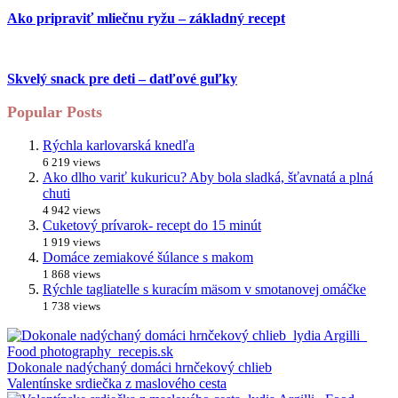
Ako pripraviť mliečnu ryžu – základný recept
Skvelý snack pre deti – datľové guľky
Popular Posts
Rýchla karlovarská knedľa
6 219 views
Ako dlho variť kukuricu? Aby bola sladká, šťavnatá a plná
chuti
4 942 views
Cuketový prívarok- recept do 15 minút
1 919 views
Domáce zemiakové šúlance s makom
1 868 views
Rýchle tagliatelle s kuracím mäsom v smotanovej omáčke
1 738 views
Dokonale nadýchaný domáci hrnčekový chlieb
Valentínske srdiečka z maslového cesta