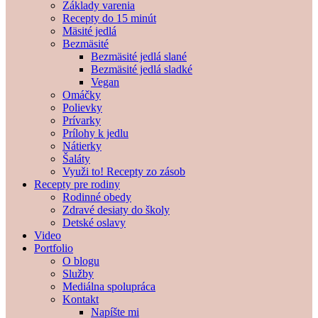
Základy varenia
Recepty do 15 minút
Mäsité jedlá
Bezmäsité
Bezmäsité jedlá slané
Bezmäsité jedlá sladké
Vegan
Omáčky
Polievky
Prívarky
Prílohy k jedlu
Nátierky
Šaláty
Využi to! Recepty zo zásob
Recepty pre rodiny
Rodinné obedy
Zdravé desiaty do školy
Detské oslavy
Video
Portfolio
O blogu
Služby
Mediálna spolupráca
Kontakt
Napíšte mi