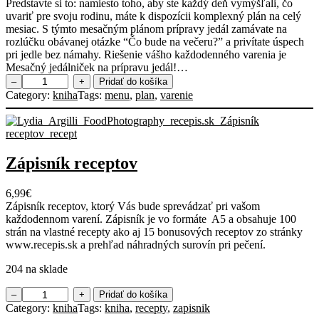
Predstavte si to: namiesto toho, aby ste každý deň vymýšľali, čo
uvariť pre svoju rodinu, máte k dispozícii komplexný plán na celý
mesiac. S týmto mesačným plánom prípravy jedál zamávate na
rozlúčku obávanej otázke “Čo bude na večeru?” a privítate úspech
pri jedle bez námahy. Riešenie vášho každodenného varenia je
Mesačný jedálniček na prípravu jedál!…
m
–
+
Pridať do košíka
n
Category:
kniha
Tags:
menu
, 
plan
, 
varenie
o
ž
s
t
v
Zápisník receptov
o
P
6,99
€
l
Zápisník receptov, ktorý Vás bude sprevádzať pri vašom
á
každodennom varení. Zápisník je vo formáte A5 a obsahuje 100
n
strán na vlastné recepty ako aj 15 bonusových receptov zo stránky
v
www.recepis.sk a prehľad náhradných surovín pri pečení.
a
r
204 na sklade
e
n
m
–
+
Pridať do košíka
i
n
Category:
kniha
Tags:
kniha
, 
recepty
, 
zapisnik
a
o