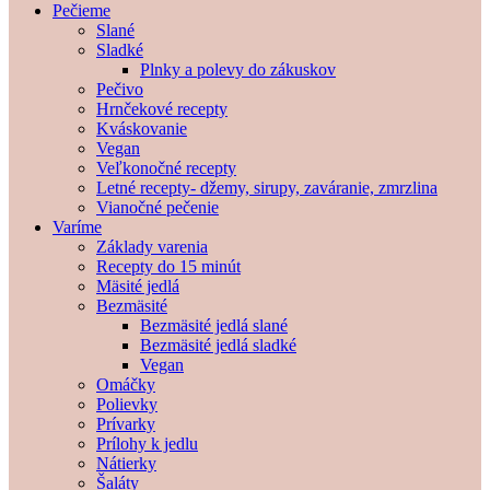
Pečieme
Slané
Sladké
Plnky a polevy do zákuskov
Pečivo
Hrnčekové recepty
Kváskovanie
Vegan
Veľkonočné recepty
Letné recepty- džemy, sirupy, zaváranie, zmrzlina
Vianočné pečenie
Varíme
Základy varenia
Recepty do 15 minút
Mäsité jedlá
Bezmäsité
Bezmäsité jedlá slané
Bezmäsité jedlá sladké
Vegan
Omáčky
Polievky
Prívarky
Prílohy k jedlu
Nátierky
Šaláty