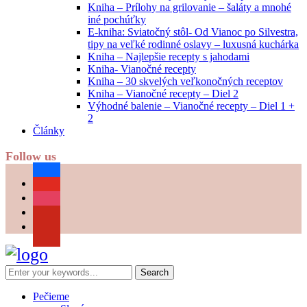
Kniha – Prílohy na grilovanie – šaláty a mnohé
iné pochúťky
E-kniha: Sviatočný stôl- Od Vianoc po Silvestra,
tipy na veľké rodinné oslavy – luxusná kuchárka
Kniha – Najlepšie recepty s jahodami
Kniha- Vianočné recepty
Kniha – 30 skvelých veľkonočných receptov
Kniha – Vianočné recepty – Diel 2
Výhodné balenie – Vianočné recepty – Diel 1 +
2
Články
Follow us
facebook
youtube
instagram
pinterest
Pečieme