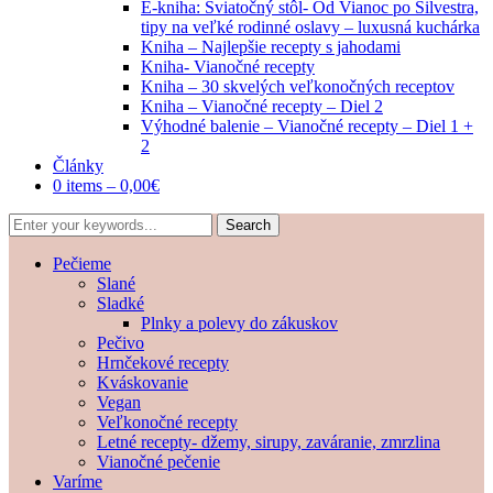
E-kniha: Sviatočný stôl- Od Vianoc po Silvestra,
tipy na veľké rodinné oslavy – luxusná kuchárka
Kniha – Najlepšie recepty s jahodami
Kniha- Vianočné recepty
Kniha – 30 skvelých veľkonočných receptov
Kniha – Vianočné recepty – Diel 2
Výhodné balenie – Vianočné recepty – Diel 1 +
2
Články
0 items –
0,00
€
Pečieme
Slané
Sladké
Plnky a polevy do zákuskov
Pečivo
Hrnčekové recepty
Kváskovanie
Vegan
Veľkonočné recepty
Letné recepty- džemy, sirupy, zaváranie, zmrzlina
Vianočné pečenie
Varíme