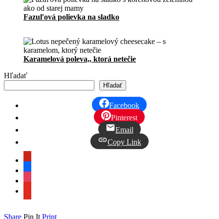
Fazuľová polievka na sladko
Karamelová poleva,, ktorá netečie
Hľadať
Hľadať
Facebook
Pinterest
Email
Copy Link
pinterest
facebook
instagram
youtube
Share
Pin It
Print