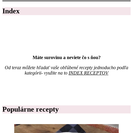
n
ž
a
Index
s
1
t
m
v
e
o
s
Z
i
á
a
p
c
i
,
s
j
Máte surovinu a neviete čo s ňou?
n
e
í
d
Od teraz môžete hľadať vaše obľúbené recepty jednoducho podľa
k
á
kategórii- využite na to
INDEX RECEPTOV
r
l
e
n
c
i
e
č
p
e
t
k
o
Populárne recepty
n
v
a
p
r
í