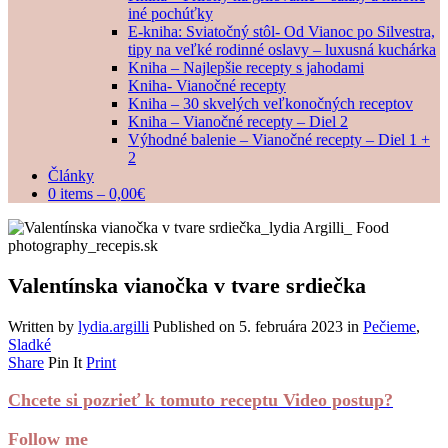
iné pochúťky
E-kniha: Sviatočný stôl- Od Vianoc po Silvestra,
tipy na veľké rodinné oslavy – luxusná kuchárka
Kniha – Najlepšie recepty s jahodami
Kniha- Vianočné recepty
Kniha – 30 skvelých veľkonočných receptov
Kniha – Vianočné recepty – Diel 2
Výhodné balenie – Vianočné recepty – Diel 1 +
2
Články
0 items –
0,00
€
Valentínska vianočka v tvare srdiečka
Written by
lydia.argilli
Published on
5. februára 2023
in
Pečieme
,
Sladké
Share
Pin It
Print
Chcete si pozrieť k tomuto receptu Video postup?
Follow me