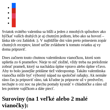
facebook
pinterest
instagram
youtube
Sviatok svätého valentína sa blíži a jeden z mnohých spôsobov ako
hýčkať vaších drahých je aj chutným jedlom, lebo ako sa hovorí –
láska ide cez žalúdok :). V najbližšie dni vám preto prinesiem zopár
chutných receptov, ktoré určite zvládnete k tomuto sviatku aj vy
doma pripraviť.
Dnes začnem touto chutnou valentínskou vianočkou, ktorú som
uplietla zo 6 prameňov. Nieje to nič zložité, vždy treba na preloženie
zobrať prameň, ktorý sa nachádza úplne vpravo alebo úplne vľavo.
Aby to bolo jasnejšie pridáme tiež videopostup. Takáto valentínska
vianočka môže byť výborný nápad na spoločné raňajky. Ak nemáte
ráno čas ju pripraviť ráno, tak kľudne ju pripravte už v predvečer,
nechajte n cez noc na plechu pomaly kysnúť v chladničke a ráno už
len potriete vajíčkom a dáte piecť.
Suroviny (na 1 veľké alebo 2 malé
vianočky):