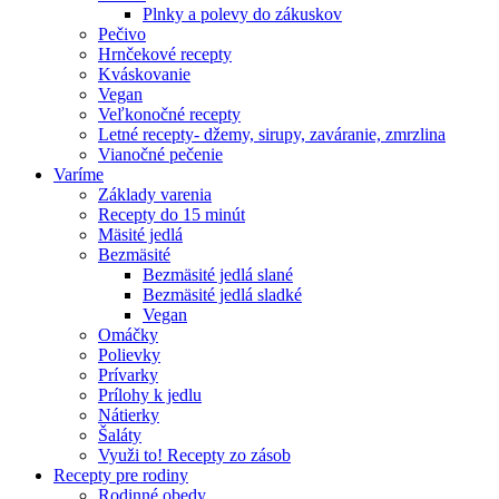
Plnky a polevy do zákuskov
Pečivo
Hrnčekové recepty
Kváskovanie
Vegan
Veľkonočné recepty
Letné recepty- džemy, sirupy, zaváranie, zmrzlina
Vianočné pečenie
Varíme
Základy varenia
Recepty do 15 minút
Mäsité jedlá
Bezmäsité
Bezmäsité jedlá slané
Bezmäsité jedlá sladké
Vegan
Omáčky
Polievky
Prívarky
Prílohy k jedlu
Nátierky
Šaláty
Využi to! Recepty zo zásob
Recepty pre rodiny
Rodinné obedy