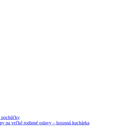
né pochúťky
tipy na veľké rodinné oslavy – luxusná kuchárka