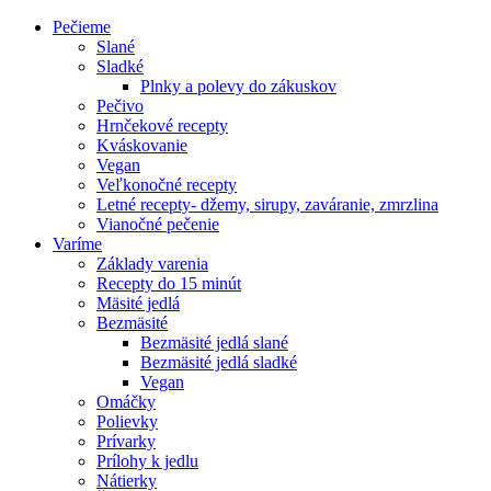
Pečieme
Slané
Sladké
Plnky a polevy do zákuskov
Pečivo
Hrnčekové recepty
Kváskovanie
Vegan
Veľkonočné recepty
Letné recepty- džemy, sirupy, zaváranie, zmrzlina
Vianočné pečenie
Varíme
Základy varenia
Recepty do 15 minút
Mäsité jedlá
Bezmäsité
Bezmäsité jedlá slané
Bezmäsité jedlá sladké
Vegan
Omáčky
Polievky
Prívarky
Prílohy k jedlu
Nátierky