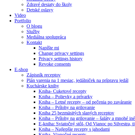
Zdravé desiaty do školy
Detské oslavy
Video
Portfolio
O blogu
Služby
Mediálna spolupráca
Kontakt
Napíšte mi
Change privacy settings
Privacy settings history
Revoke consents
E-shop
Zápisník receptov
Plán varenia na 1 mesiac, jedálniček na prípravu jedál
Kuchárske knihy
Kniha- Cuketové recepty
Kniha – Polievky a prívarky
Kniha – Letné recepty – od pečenia po zaváranie
Kniha – Prílohy na grilovanie
Kniha 25 bezmäsitých slaných receptov
Kniha – Prílohy na grilovanie – šaláty a mnohé i
E-kniha: Sviatočný stôl- Od Vianoc po Silvestra, 
Kniha – Najlepšie recepty s jahodami
Kniha- Vianočné recepty