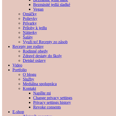
Bezmäsité jedlá sladké
Vegan
Omáčky
Polievky
Prívarky
Prílohy k jedlu
Nátierky
Šaláty
Využi to! Recepty zo zásob
Recepty pre rodiny
Rodinné obedy
Zdravé desiaty do školy
Detské oslavy
Video
Portfolio
O blogu
Služby
Mediálna spolupráca
Kontakt
Napíšte mi
Change privacy settings
Privacy settings history
Revoke consents
E-shop