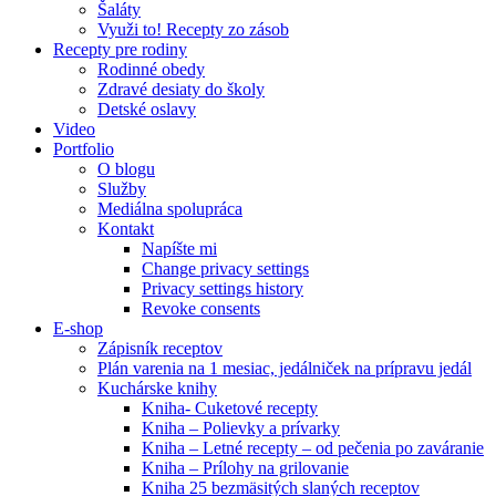
Šaláty
Využi to! Recepty zo zásob
Recepty pre rodiny
Rodinné obedy
Zdravé desiaty do školy
Detské oslavy
Video
Portfolio
O blogu
Služby
Mediálna spolupráca
Kontakt
Napíšte mi
Change privacy settings
Privacy settings history
Revoke consents
E-shop
Zápisník receptov
Plán varenia na 1 mesiac, jedálniček na prípravu jedál
Kuchárske knihy
Kniha- Cuketové recepty
Kniha – Polievky a prívarky
Kniha – Letné recepty – od pečenia po zaváranie
Kniha – Prílohy na grilovanie
Kniha 25 bezmäsitých slaných receptov