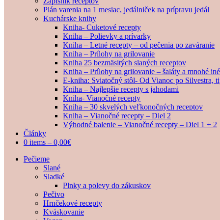
Zápisník receptov
Plán varenia na 1 mesiac, jedálniček na prípravu jedál
Kuchárske knihy
Kniha- Cuketové recepty
Kniha – Polievky a prívarky
Kniha – Letné recepty – od pečenia po zaváranie
Kniha – Prílohy na grilovanie
Kniha 25 bezmäsitých slaných receptov
Kniha – Prílohy na grilovanie – šaláty a mnohé i
E-kniha: Sviatočný stôl- Od Vianoc po Silvestra, 
Kniha – Najlepšie recepty s jahodami
Kniha- Vianočné recepty
Kniha – 30 skvelých veľkonočných receptov
Kniha – Vianočné recepty – Diel 2
Výhodné balenie – Vianočné recepty – Diel 1 + 2
Články
0 items –
0,00
€
Pečieme
Slané
Sladké
Plnky a polevy do zákuskov
Pečivo
Hrnčekové recepty
Kváskovanie