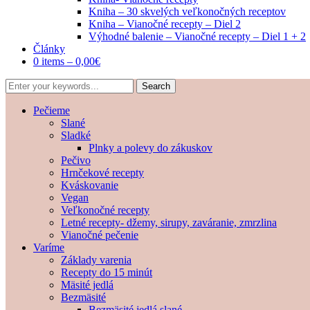
Kniha – 30 skvelých veľkonočných receptov
Kniha – Vianočné recepty – Diel 2
Výhodné balenie – Vianočné recepty – Diel 1 + 2
Články
0 items –
0,00
€
Pečieme
Slané
Sladké
Plnky a polevy do zákuskov
Pečivo
Hrnčekové recepty
Kváskovanie
Vegan
Veľkonočné recepty
Letné recepty- džemy, sirupy, zaváranie, zmrzlina
Vianočné pečenie
Varíme
Základy varenia
Recepty do 15 minút
Mäsité jedlá
Bezmäsité
Bezmäsité jedlá slané