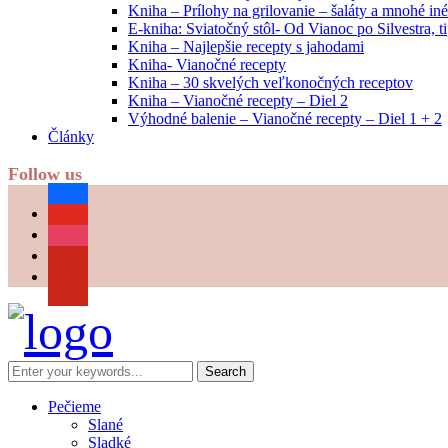
Kniha – Prílohy na grilovanie – šaláty a mnohé i
E-kniha: Sviatočný stôl- Od Vianoc po Silvestra, 
Kniha – Najlepšie recepty s jahodami
Kniha- Vianočné recepty
Kniha – 30 skvelých veľkonočných receptov
Kniha – Vianočné recepty – Diel 2
Výhodné balenie – Vianočné recepty – Diel 1 + 2
Články
Follow us
facebook
youtube
instagram
pinterest
Pečieme
Slané
Sladké