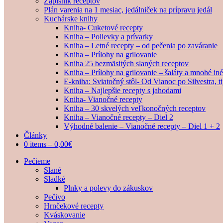
Zápisník receptov
Plán varenia na 1 mesiac, jedálniček na prípravu jedál
Kuchárske knihy
Kniha- Cuketové recepty
Kniha – Polievky a prívarky
Kniha – Letné recepty – od pečenia po zaváranie
Kniha – Prílohy na grilovanie
Kniha 25 bezmäsitých slaných receptov
Kniha – Prílohy na grilovanie – šaláty a mnohé i
E-kniha: Sviatočný stôl- Od Vianoc po Silvestra, 
Kniha – Najlepšie recepty s jahodami
Kniha- Vianočné recepty
Kniha – 30 skvelých veľkonočných receptov
Kniha – Vianočné recepty – Diel 2
Výhodné balenie – Vianočné recepty – Diel 1 + 2
Články
0 items –
0,00
€
Pečieme
Slané
Sladké
Plnky a polevy do zákuskov
Pečivo
Hrnčekové recepty
Kváskovanie