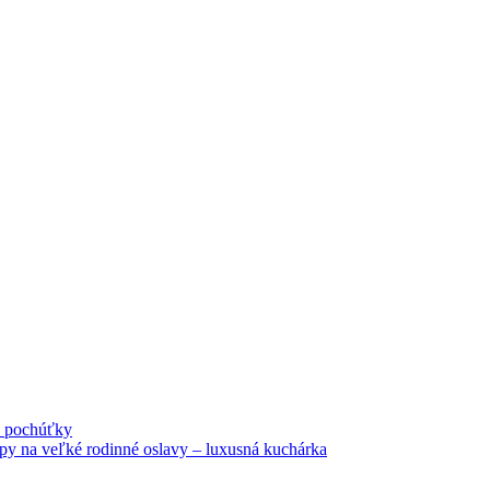
né pochúťky
tipy na veľké rodinné oslavy – luxusná kuchárka