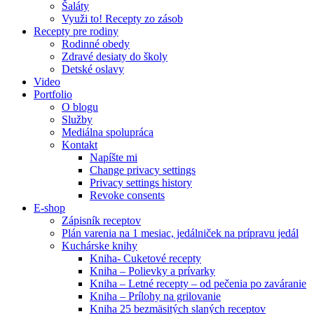
Šaláty
Využi to! Recepty zo zásob
Recepty pre rodiny
Rodinné obedy
Zdravé desiaty do školy
Detské oslavy
Video
Portfolio
O blogu
Služby
Mediálna spolupráca
Kontakt
Napíšte mi
Change privacy settings
Privacy settings history
Revoke consents
E-shop
Zápisník receptov
Plán varenia na 1 mesiac, jedálniček na prípravu jedál
Kuchárske knihy
Kniha- Cuketové recepty
Kniha – Polievky a prívarky
Kniha – Letné recepty – od pečenia po zaváranie
Kniha – Prílohy na grilovanie
Kniha 25 bezmäsitých slaných receptov