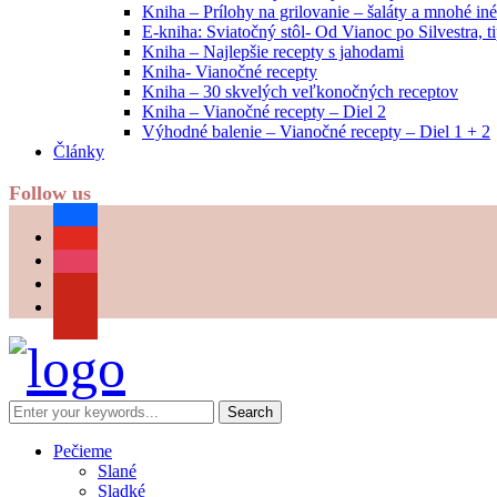
Kniha – Prílohy na grilovanie – šaláty a mnohé i
E-kniha: Sviatočný stôl- Od Vianoc po Silvestra, 
Kniha – Najlepšie recepty s jahodami
Kniha- Vianočné recepty
Kniha – 30 skvelých veľkonočných receptov
Kniha – Vianočné recepty – Diel 2
Výhodné balenie – Vianočné recepty – Diel 1 + 2
Články
Follow us
facebook
youtube
instagram
pinterest
Pečieme
Slané
Sladké