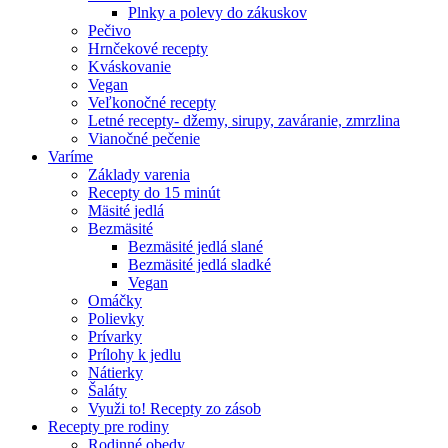
Plnky a polevy do zákuskov
Pečivo
Hrnčekové recepty
Kváskovanie
Vegan
Veľkonočné recepty
Letné recepty- džemy, sirupy, zaváranie, zmrzlina
Vianočné pečenie
Varíme
Základy varenia
Recepty do 15 minút
Mäsité jedlá
Bezmäsité
Bezmäsité jedlá slané
Bezmäsité jedlá sladké
Vegan
Omáčky
Polievky
Prívarky
Prílohy k jedlu
Nátierky
Šaláty
Využi to! Recepty zo zásob
Recepty pre rodiny
Rodinné obedy