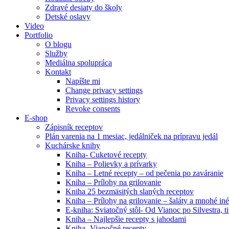
Zdravé desiaty do školy
Detské oslavy
Video
Portfolio
O blogu
Služby
Mediálna spolupráca
Kontakt
Napíšte mi
Change privacy settings
Privacy settings history
Revoke consents
E-shop
Zápisník receptov
Plán varenia na 1 mesiac, jedálniček na prípravu jedál
Kuchárske knihy
Kniha- Cuketové recepty
Kniha – Polievky a prívarky
Kniha – Letné recepty – od pečenia po zaváranie
Kniha – Prílohy na grilovanie
Kniha 25 bezmäsitých slaných receptov
Kniha – Prílohy na grilovanie – šaláty a mnohé i
E-kniha: Sviatočný stôl- Od Vianoc po Silvestra, 
Kniha – Najlepšie recepty s jahodami
Kniha- Vianočné recepty