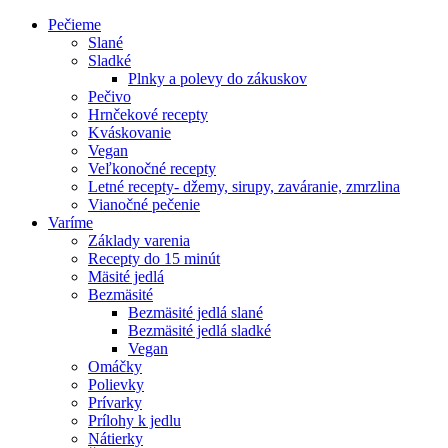
Pečieme
Slané
Sladké
Plnky a polevy do zákuskov
Pečivo
Hrnčekové recepty
Kváskovanie
Vegan
Veľkonočné recepty
Letné recepty- džemy, sirupy, zaváranie, zmrzlina
Vianočné pečenie
Varíme
Základy varenia
Recepty do 15 minút
Mäsité jedlá
Bezmäsité
Bezmäsité jedlá slané
Bezmäsité jedlá sladké
Vegan
Omáčky
Polievky
Prívarky
Prílohy k jedlu
Nátierky