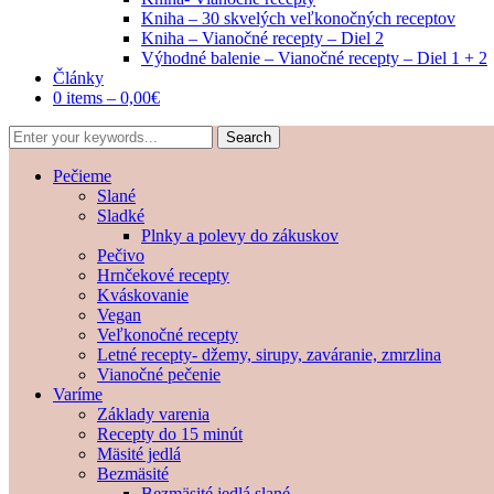
Kniha – 30 skvelých veľkonočných receptov
Kniha – Vianočné recepty – Diel 2
Výhodné balenie – Vianočné recepty – Diel 1 + 2
Články
0 items –
0,00
€
Pečieme
Slané
Sladké
Plnky a polevy do zákuskov
Pečivo
Hrnčekové recepty
Kváskovanie
Vegan
Veľkonočné recepty
Letné recepty- džemy, sirupy, zaváranie, zmrzlina
Vianočné pečenie
Varíme
Základy varenia
Recepty do 15 minút
Mäsité jedlá
Bezmäsité
Bezmäsité jedlá slané