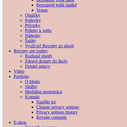
Bezmäsité jedlá sladké
Vegan
Omáčky
Polievky
Prívarky
Prílohy k jedlu
Nátierky
Šaláty
Využi to! Recepty zo zásob
Recepty pre rodiny
Rodinné obedy
Zdravé desiaty do školy
Detské oslavy
Video
Portfolio
O blogu
Služby
Mediálna spolupráca
Kontakt
Napíšte mi
Change privacy settings
Privacy settings history
Revoke consents
E-shop