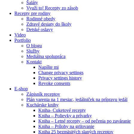
Šaláty
Využi to! Recepty zo zásob
Recepty pre rodiny
Rodinné obedy
Zdravé desiaty do školy
Detské oslavy
Video
Portfolio
O blogu
Služby
Mediálna spolupráca
Kontakt
Napíšte mi
Change privacy settings
Privacy settings history
Revoke consents
E-shop
Zápisník receptov
Plán varenia na 1 mesiac, jedálniček na prípravu jedál
Kuchárske knihy
Kniha- Cuketové recepty
Kniha – Polievky a prívarky
Kniha – Letné recepty – od pečenia po zaváranie
Kniha – Prílohy na grilovanie
Kniha 25 bezmäsitých slaných receptov