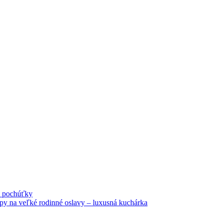
né pochúťky
tipy na veľké rodinné oslavy – luxusná kuchárka