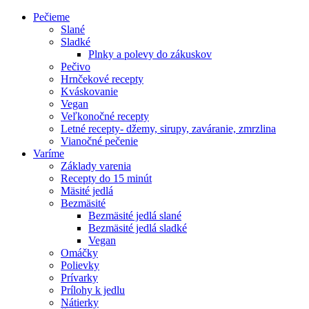
Pečieme
Slané
Sladké
Plnky a polevy do zákuskov
Pečivo
Hrnčekové recepty
Kváskovanie
Vegan
Veľkonočné recepty
Letné recepty- džemy, sirupy, zaváranie, zmrzlina
Vianočné pečenie
Varíme
Základy varenia
Recepty do 15 minút
Mäsité jedlá
Bezmäsité
Bezmäsité jedlá slané
Bezmäsité jedlá sladké
Vegan
Omáčky
Polievky
Prívarky
Prílohy k jedlu
Nátierky