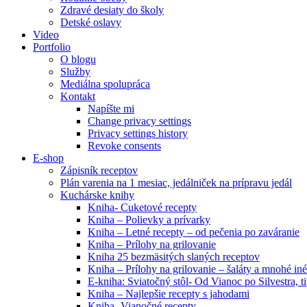
Zdravé desiaty do školy
Detské oslavy
Video
Portfolio
O blogu
Služby
Mediálna spolupráca
Kontakt
Napíšte mi
Change privacy settings
Privacy settings history
Revoke consents
E-shop
Zápisník receptov
Plán varenia na 1 mesiac, jedálniček na prípravu jedál
Kuchárske knihy
Kniha- Cuketové recepty
Kniha – Polievky a prívarky
Kniha – Letné recepty – od pečenia po zaváranie
Kniha – Prílohy na grilovanie
Kniha 25 bezmäsitých slaných receptov
Kniha – Prílohy na grilovanie – šaláty a mnohé i
E-kniha: Sviatočný stôl- Od Vianoc po Silvestra, 
Kniha – Najlepšie recepty s jahodami
Kniha- Vianočné recepty