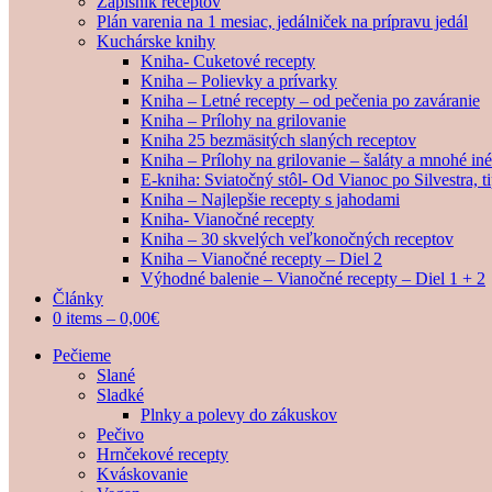
Zápisník receptov
Plán varenia na 1 mesiac, jedálniček na prípravu jedál
Kuchárske knihy
Kniha- Cuketové recepty
Kniha – Polievky a prívarky
Kniha – Letné recepty – od pečenia po zaváranie
Kniha – Prílohy na grilovanie
Kniha 25 bezmäsitých slaných receptov
Kniha – Prílohy na grilovanie – šaláty a mnohé i
E-kniha: Sviatočný stôl- Od Vianoc po Silvestra, 
Kniha – Najlepšie recepty s jahodami
Kniha- Vianočné recepty
Kniha – 30 skvelých veľkonočných receptov
Kniha – Vianočné recepty – Diel 2
Výhodné balenie – Vianočné recepty – Diel 1 + 2
Články
0 items –
0,00
€
Pečieme
Slané
Sladké
Plnky a polevy do zákuskov
Pečivo
Hrnčekové recepty
Kváskovanie