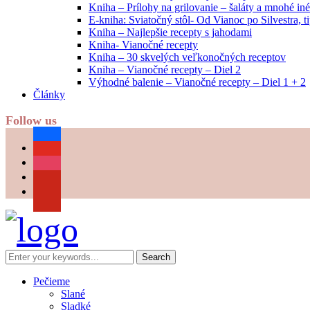
Kniha – Prílohy na grilovanie – šaláty a mnohé i
E-kniha: Sviatočný stôl- Od Vianoc po Silvestra, 
Kniha – Najlepšie recepty s jahodami
Kniha- Vianočné recepty
Kniha – 30 skvelých veľkonočných receptov
Kniha – Vianočné recepty – Diel 2
Výhodné balenie – Vianočné recepty – Diel 1 + 2
Články
Follow us
facebook
youtube
instagram
pinterest
Pečieme
Slané
Sladké