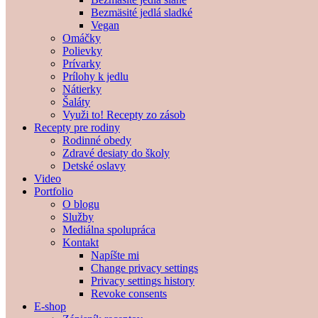
Bezmäsité jedlá sladké
Vegan
Omáčky
Polievky
Prívarky
Prílohy k jedlu
Nátierky
Šaláty
Využi to! Recepty zo zásob
Recepty pre rodiny
Rodinné obedy
Zdravé desiaty do školy
Detské oslavy
Video
Portfolio
O blogu
Služby
Mediálna spolupráca
Kontakt
Napíšte mi
Change privacy settings
Privacy settings history
Revoke consents
E-shop