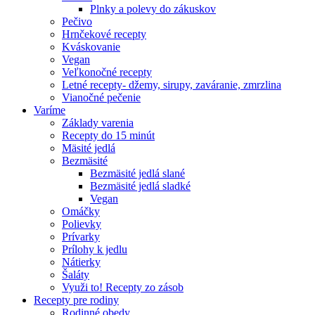
Plnky a polevy do zákuskov
Pečivo
Hrnčekové recepty
Kváskovanie
Vegan
Veľkonočné recepty
Letné recepty- džemy, sirupy, zaváranie, zmrzlina
Vianočné pečenie
Varíme
Základy varenia
Recepty do 15 minút
Mäsité jedlá
Bezmäsité
Bezmäsité jedlá slané
Bezmäsité jedlá sladké
Vegan
Omáčky
Polievky
Prívarky
Prílohy k jedlu
Nátierky
Šaláty
Využi to! Recepty zo zásob
Recepty pre rodiny
Rodinné obedy