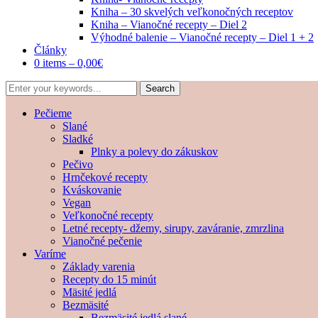
Kniha – 30 skvelých veľkonočných receptov
Kniha – Vianočné recepty – Diel 2
Výhodné balenie – Vianočné recepty – Diel 1 + 2
Články
0 items –
0,00
€
Pečieme
Slané
Sladké
Plnky a polevy do zákuskov
Pečivo
Hrnčekové recepty
Kváskovanie
Vegan
Veľkonočné recepty
Letné recepty- džemy, sirupy, zaváranie, zmrzlina
Vianočné pečenie
Varíme
Základy varenia
Recepty do 15 minút
Mäsité jedlá
Bezmäsité
Bezmäsité jedlá slané