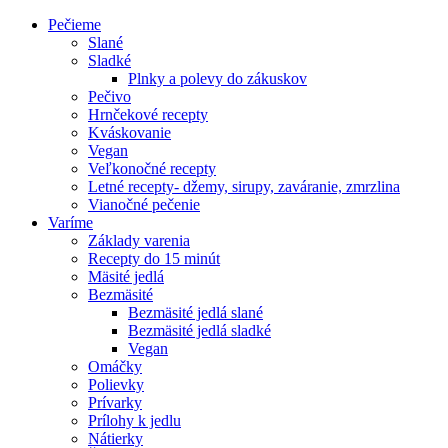
Pečieme
Slané
Sladké
Plnky a polevy do zákuskov
Pečivo
Hrnčekové recepty
Kváskovanie
Vegan
Veľkonočné recepty
Letné recepty- džemy, sirupy, zaváranie, zmrzlina
Vianočné pečenie
Varíme
Základy varenia
Recepty do 15 minút
Mäsité jedlá
Bezmäsité
Bezmäsité jedlá slané
Bezmäsité jedlá sladké
Vegan
Omáčky
Polievky
Prívarky
Prílohy k jedlu
Nátierky