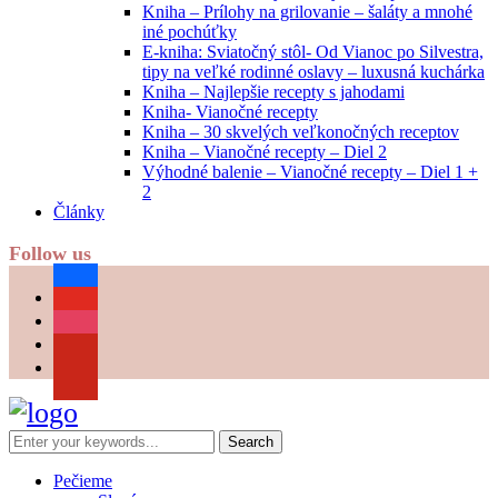
Kniha – Prílohy na grilovanie – šaláty a mnohé
iné pochúťky
E-kniha: Sviatočný stôl- Od Vianoc po Silvestra,
tipy na veľké rodinné oslavy – luxusná kuchárka
Kniha – Najlepšie recepty s jahodami
Kniha- Vianočné recepty
Kniha – 30 skvelých veľkonočných receptov
Kniha – Vianočné recepty – Diel 2
Výhodné balenie – Vianočné recepty – Diel 1 +
2
Články
Follow us
facebook
youtube
instagram
pinterest
Pečieme