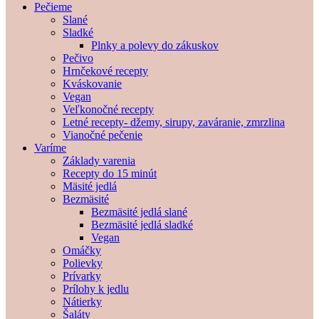
Pečieme
Slané
Sladké
Plnky a polevy do zákuskov
Pečivo
Hrnčekové recepty
Kváskovanie
Vegan
Veľkonočné recepty
Letné recepty- džemy, sirupy, zaváranie, zmrzlina
Vianočné pečenie
Varíme
Základy varenia
Recepty do 15 minút
Mäsité jedlá
Bezmäsité
Bezmäsité jedlá slané
Bezmäsité jedlá sladké
Vegan
Omáčky
Polievky
Prívarky
Prílohy k jedlu
Nátierky
Šaláty