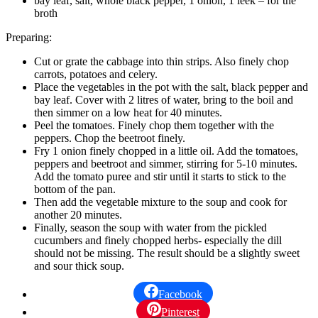
bay leaf, salt, whole black pepper, 1 onion, 1 leek – for the
broth
Preparing:
Cut or grate the cabbage into thin strips. Also finely chop
carrots, potatoes and celery.
Place the vegetables in the pot with the salt, black pepper and
bay leaf. Cover with 2 litres of water, bring to the boil and
then simmer on a low heat for 40 minutes.
Peel the tomatoes. Finely chop them together with the
peppers. Chop the beetroot finely.
Fry 1 onion finely chopped in a little oil. Add the tomatoes,
peppers and beetroot and simmer, stirring for 5-10 minutes.
Add the tomato puree and stir until it starts to stick to the
bottom of the pan.
Then add the vegetable mixture to the soup and cook for
another 20 minutes.
Finally, season the soup with water from the pickled
cucumbers and finely chopped herbs- especially the dill
should not be missing. The result should be a slightly sweet
and sour thick soup.
Facebook
Pinterest