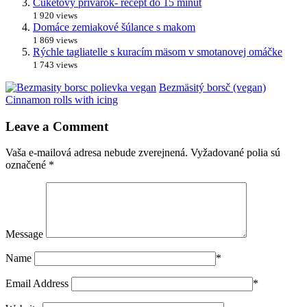
Cuketový prívarok- recept do 15 minút
1 920 views
Domáce zemiakové šúlance s makom
1 869 views
Rýchle tagliatelle s kuracím mäsom v smotanovej omáčke
1 743 views
Bezmäsitý borsč (vegan)
Cinnamon rolls with icing
Leave a Comment
Vaša e-mailová adresa nebude zverejnená.
Vyžadované polia sú
označené
*
Message
Name
*
Email Address
*