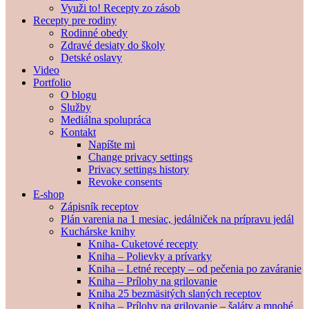
Využi to! Recepty zo zásob
Recepty pre rodiny
Rodinné obedy
Zdravé desiaty do školy
Detské oslavy
Video
Portfolio
O blogu
Služby
Mediálna spolupráca
Kontakt
Napíšte mi
Change privacy settings
Privacy settings history
Revoke consents
E-shop
Zápisník receptov
Plán varenia na 1 mesiac, jedálniček na prípravu jedál
Kuchárske knihy
Kniha- Cuketové recepty
Kniha – Polievky a prívarky
Kniha – Letné recepty – od pečenia po zaváranie
Kniha – Prílohy na grilovanie
Kniha 25 bezmäsitých slaných receptov
Kniha – Prílohy na grilovanie – šaláty a mnohé