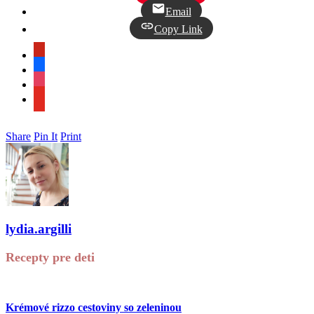
Email
Copy Link
pinterest
facebook
instagram
youtube
Share
Pin It
Print
lydia.argilli
Recepty pre deti
Krémové rizzo cestoviny so zeleninou