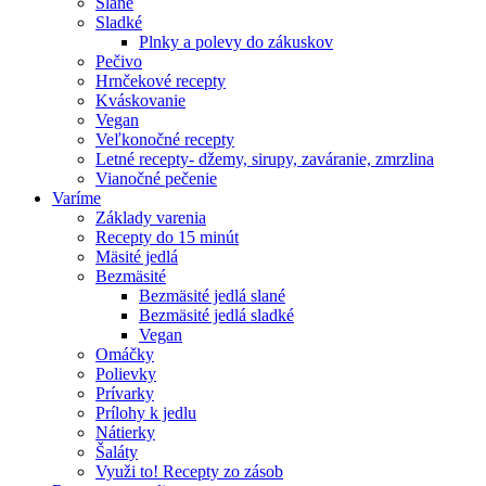
Slané
Sladké
Plnky a polevy do zákuskov
Pečivo
Hrnčekové recepty
Kváskovanie
Vegan
Veľkonočné recepty
Letné recepty- džemy, sirupy, zaváranie, zmrzlina
Vianočné pečenie
Varíme
Základy varenia
Recepty do 15 minút
Mäsité jedlá
Bezmäsité
Bezmäsité jedlá slané
Bezmäsité jedlá sladké
Vegan
Omáčky
Polievky
Prívarky
Prílohy k jedlu
Nátierky
Šaláty
Využi to! Recepty zo zásob