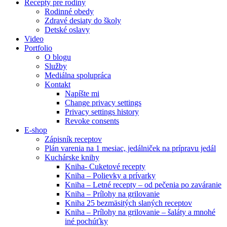
Recepty pre rodiny
Rodinné obedy
Zdravé desiaty do školy
Detské oslavy
Video
Portfolio
O blogu
Služby
Mediálna spolupráca
Kontakt
Napíšte mi
Change privacy settings
Privacy settings history
Revoke consents
E-shop
Zápisník receptov
Plán varenia na 1 mesiac, jedálniček na prípravu jedál
Kuchárske knihy
Kniha- Cuketové recepty
Kniha – Polievky a prívarky
Kniha – Letné recepty – od pečenia po zaváranie
Kniha – Prílohy na grilovanie
Kniha 25 bezmäsitých slaných receptov
Kniha – Prílohy na grilovanie – šaláty a mnohé
iné pochúťky