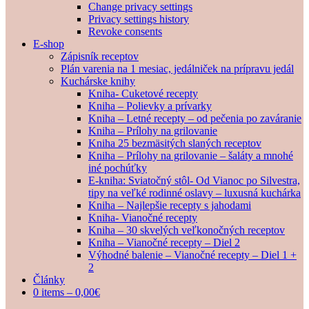
Change privacy settings
Privacy settings history
Revoke consents
E-shop
Zápisník receptov
Plán varenia na 1 mesiac, jedálniček na prípravu jedál
Kuchárske knihy
Kniha- Cuketové recepty
Kniha – Polievky a prívarky
Kniha – Letné recepty – od pečenia po zaváranie
Kniha – Prílohy na grilovanie
Kniha 25 bezmäsitých slaných receptov
Kniha – Prílohy na grilovanie – šaláty a mnohé
iné pochúťky
E-kniha: Sviatočný stôl- Od Vianoc po Silvestra,
tipy na veľké rodinné oslavy – luxusná kuchárka
Kniha – Najlepšie recepty s jahodami
Kniha- Vianočné recepty
Kniha – 30 skvelých veľkonočných receptov
Kniha – Vianočné recepty – Diel 2
Výhodné balenie – Vianočné recepty – Diel 1 +
2
Články
0 items –
0,00
€