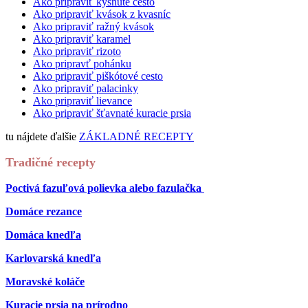
Ako pripraviť kysnuté cesto
Ako pripraviť kvások z kvasníc
Ako pripraviť ražný kvások
Ako pripraviť karamel
Ako pripraviť rizoto
Ako pripravť pohánku
Ako pripraviť piškótové cesto
Ako pripraviť palacinky
Ako pripraviť lievance
Ako pripraviť šťavnaté kuracie prsia
tu nájdete ďalšie
ZÁKLADNÉ RECEPTY
Tradičné recepty
Poctivá fazuľová polievka alebo fazulačka
Domáce rezance
Domáca knedľa
Karlovarská knedľa
Moravské koláče
Kuracie prsia na prírodno