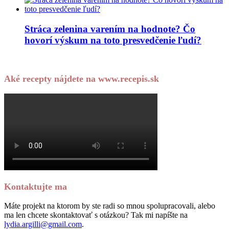
Stráca zelenina varením na hodnote? Čo
hovorí výskum na toto presvedčenie ľudí?
Aké recepty nájdete na www.recepis.sk
Kontaktujte ma
Máte projekt na ktorom by ste radi so mnou spolupracovali, alebo
ma len chcete skontaktovať s otázkou? Tak mi napíšte na
lydia.argilli@gmail.com
.