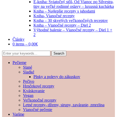
E-kniha: Sviatočný stôl- Od Vianoc po Silvestra,
tipy na veľké rodinné oslavy – luxusná kuchárka
Kniha – Najlepšie recepty s jahodami
Kniha- Vianočné recepty
Kniha – 30 skvelých veľkonočných receptov
Kniha – Vianočné recepty – Diel 2
Výhodné balenie – Vianočné recepty – Diel 1 +
2
Články
0 items –
0,00
€
Pečieme
Slané
Sladké
Plnky a polevy do zákuskov
Pečivo
Hrnčekové recepty
Kváskovanie
Vegan
Veľkonočné recepty
Letné recepty- džemy, sirupy, zaváranie, zmrzlina
Vianočné pečenie
Varíme