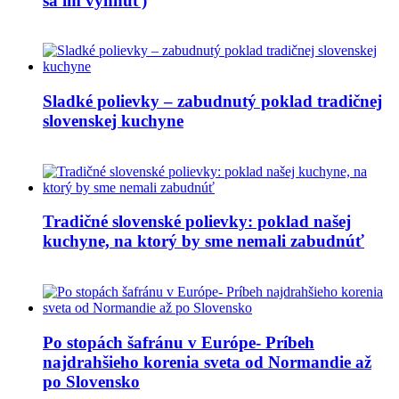
sa im vyhnúť)
Sladké polievky – zabudnutý poklad tradičnej
slovenskej kuchyne
Tradičné slovenské polievky: poklad našej
kuchyne, na ktorý by sme nemali zabudnúť
Po stopách šafránu v Európe- Príbeh
najdrahšieho korenia sveta od Normandie až
po Slovensko