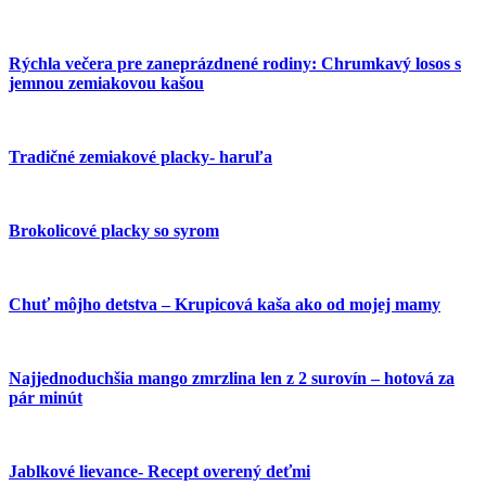
Rýchla večera pre zaneprázdnené rodiny: Chrumkavý losos s
jemnou zemiakovou kašou
Tradičné zemiakové placky- haruľa
Brokolicové placky so syrom
Chuť môjho detstva – Krupicová kaša ako od mojej mamy
Najjednoduchšia mango zmrzlina len z 2 surovín – hotová za
pár minút
Jablkové lievance- Recept overený deťmi