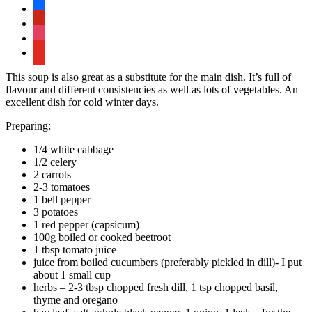
facebook
pinterest
instagram
youtube
This soup is also great as a substitute for the main dish. It’s full of
flavour and different consistencies as well as lots of vegetables. An
excellent dish for cold winter days.
Preparing:
1/4 white cabbage
1/2 celery
2 carrots
2-3 tomatoes
1 bell pepper
3 potatoes
1 red pepper (capsicum)
100g boiled or cooked beetroot
1 tbsp tomato juice
juice from boiled cucumbers (preferably pickled in dill)- I put
about 1 small cup
herbs – 2-3 tbsp chopped fresh dill, 1 tsp chopped basil,
thyme and oregano