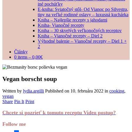
iné pochúťky
E-kniha: Sviatočný stôl- Od Vianoc po Silvestra,
tipy na veľké rodinné oslavy – luxusná kuchárka
Kniha – Najlepšie recepty s jahodami
Kniha- Vianočné recepty
Kniha – 30 skvelých veľkonočných receptov
Kniha – Vianočné recepty – Diel 2
Výhodné balenie – Vianočné recepty – Diel 1 +
2
Články
0 items –
0,00
€
Vegan borscht soup
Written by
lydia.argilli
Published on
10. februára 2022
in
cooking
,
vegan
Share
Pin It
Print
Chcete si pozrieť k tomuto receptu Video postup?
Follow me