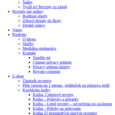
Šaláty
Využi to! Recepty zo zásob
Recepty pre rodiny
Rodinné obedy
Zdravé desiaty do školy
Detské oslavy
Video
Portfolio
O blogu
Služby
Mediálna spolupráca
Kontakt
Napíšte mi
Change privacy settings
Privacy settings history
Revoke consents
E-shop
Zápisník receptov
Plán varenia na 1 mesiac, jedálniček na prípravu jedál
Kuchárske knihy
Kniha- Cuketové recepty
Kniha – Polievky a prívarky
Kniha – Letné recepty – od pečenia po zaváranie
Kniha – Prílohy na grilovanie
Kniha 25 bezmäsitých slaných receptov