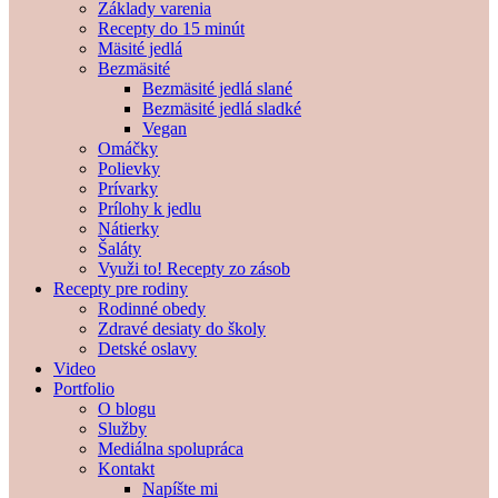
Základy varenia
Recepty do 15 minút
Mäsité jedlá
Bezmäsité
Bezmäsité jedlá slané
Bezmäsité jedlá sladké
Vegan
Omáčky
Polievky
Prívarky
Prílohy k jedlu
Nátierky
Šaláty
Využi to! Recepty zo zásob
Recepty pre rodiny
Rodinné obedy
Zdravé desiaty do školy
Detské oslavy
Video
Portfolio
O blogu
Služby
Mediálna spolupráca
Kontakt
Napíšte mi