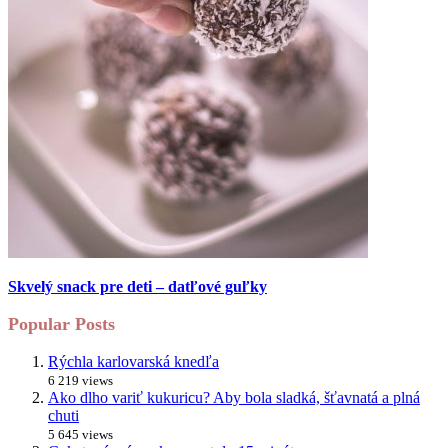
Skvelý snack pre deti – datľové guľky
Popular Posts
Rýchla karlovarská knedľa
6 219 views
Ako dlho variť kukuricu? Aby bola sladká, šťavnatá a plná
chuti
5 645 views